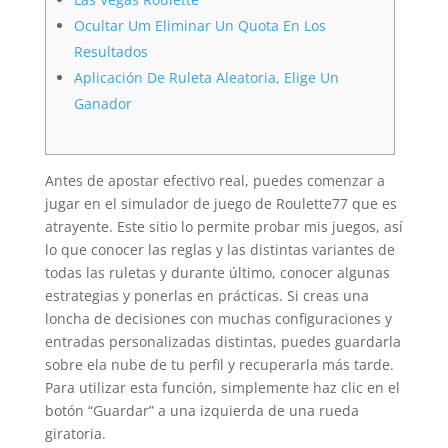
Ocultar Um Eliminar Un Quota En Los
Resultados
Aplicación De Ruleta Aleatoria, Elige Un
Ganador
Antes de apostar efectivo real, puedes comenzar a
jugar en el simulador de juego de Roulette77 que es
atrayente. Este sitio lo permite probar mis juegos, así
lo que conocer las reglas y las distintas variantes de
todas las ruletas y durante último, conocer algunas
estrategias y ponerlas en prácticas. Si creas una
loncha de decisiones con muchas configuraciones y
entradas personalizadas distintas, puedes guardarla
sobre ela nube de tu perfil y recuperarla más tarde.
Para utilizar esta función, simplemente haz clic en el
botón “Guardar” a una izquierda de una rueda
giratoria.