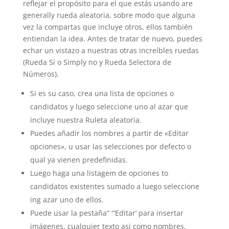
reflejar el propósito para el que estás usando are
generally rueda aleatoria, sobre modo que alguna
vez la compartas que incluye otros, ellos también
entiendan la idea. Antes de tratar de nuevo, puedes
echar un vistazo a nuestras otras increíbles ruedas
(Rueda Sí o Simply no y Rueda Selectora de
Números).
Si es su caso, crea una lista de opciones o
candidatos y luego seleccione uno al azar que
incluye nuestra Ruleta aleatoria.
Puedes añadir los nombres a partir de «Editar
opciones», u usar las selecciones por defecto o
qual ya vienen predefinidas.
Luego haga una listagem de opciones to
candidatos existentes sumado a luego seleccione
ing azar uno de ellos.
Puede usar la pestaña” “‘Editar’ para insertar
imágenes, cualquier texto asi como nombres,