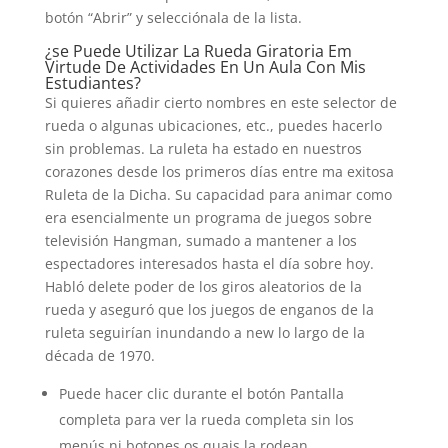
botón “Abrir” y selecciónala de la lista.
¿se Puede Utilizar La Rueda Giratoria Em
Virtude De Actividades En Un Aula Con Mis
Estudiantes?
Si quieres añadir cierto nombres en este selector de
rueda o algunas ubicaciones, etc., puedes hacerlo
sin problemas. La ruleta ha estado en nuestros
corazones desde los primeros días entre ma exitosa
Ruleta de la Dicha. Su capacidad para animar como
era esencialmente un programa de juegos sobre
televisión Hangman, sumado a mantener a los
espectadores interesados hasta el día sobre hoy.
Habló delete poder de los giros aleatorios de la
rueda y aseguró que los juegos de enganos de la
ruleta seguirían inundando a new lo largo de la
década de 1970.
Puede hacer clic durante el botón Pantalla
completa para ver la rueda completa sin los
menús ni botones os quais la rodean.