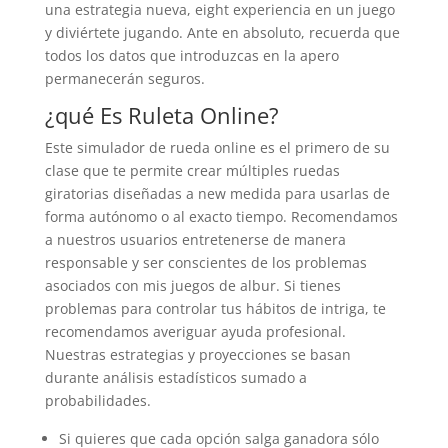
una estrategia nueva, eight experiencia en un juego
y diviértete jugando. Ante en absoluto, recuerda que
todos los datos que introduzcas en la apero
permanecerán seguros.
¿qué Es Ruleta Online?
Este simulador de rueda online es el primero de su
clase que te permite crear múltiples ruedas
giratorias diseñadas a new medida para usarlas de
forma autónomo o al exacto tiempo. Recomendamos
a nuestros usuarios entretenerse de manera
responsable y ser conscientes de los problemas
asociados con mis juegos de albur. Si tienes
problemas para controlar tus hábitos de intriga, te
recomendamos averiguar ayuda profesional.
Nuestras estrategias y proyecciones se basan
durante análisis estadísticos sumado a
probabilidades.
Si quieres que cada opción salga ganadora sólo