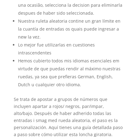
una ocasião, selecciona la decision para eliminarla
despues de haber sido seleccionada.
Nuestra ruleta aleatoria contine un gran límite en
la cuantía de entradas os quais puede ingresar a
new la vez.
Lo mejor fue utilizarlas en cuestiones
intrascendentes
Hemos cubierto todos mis idiomas esenciales em
virtude de que puedas rendir al máximo nuestras
ruedas, ya sea que prefieras German, English,
Dutch u cualquier otro idioma.
Se trata de apostar a grupos de números que
incluyen apartar a rojos/ negros, par/impar,
alto/bajo. Después de haber adherido todas las
entradas i smag med rueda aleatoria, el paso es la
personalización. Aquí tienes una guía detallada paso
a paso sobre cómo utilizar esta loncha giratoria.