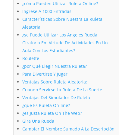
¿cómo Pueden Utilizar Ruleta Online?
Ingrese A 1000 Entradas
Características Sobre Nuestra La Ruleta
Aleatoria
¿se Puede Utilizar Los Angeles Rueda
Giratoria Em Virtude De Actividades En Un
Aula Con Los Estudiantes?
Roulette
¿por Qué Elegir Nuestra Ruleta?
Para Divertirse Y Jugar
Ventajas Sobre Ruleta Aleatoria:
Cuando Servirse La Ruleta De La Suerte
Ventajas Del Simulador De Ruleta
¿qué Es Ruleta On-line?
¿es Justa Ruleta On The Web?
Gira Una Rueda
Cambiar El Nombre Sumado A La Descripción