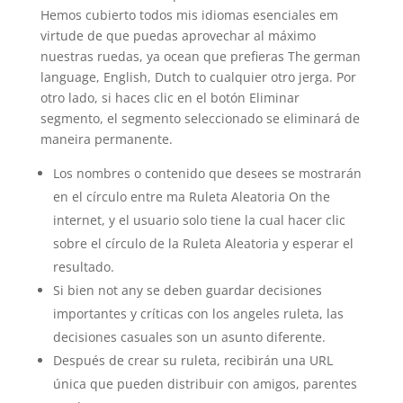
Hemos cubierto todos mis idiomas esenciales em
virtude de que puedas aprovechar al máximo
nuestras ruedas, ya ocean que prefieras The german
language, English, Dutch to cualquier otro jerga. Por
otro lado, si haces clic en el botón Eliminar
segmento, el segmento seleccionado se eliminará de
maneira permanente.
Los nombres o contenido que desees se mostrarán
en el círculo entre ma Ruleta Aleatoria On the
internet, y el usuario solo tiene la cual hacer clic
sobre el círculo de la Ruleta Aleatoria y esperar el
resultado.
Si bien not any se deben guardar decisiones
importantes y críticas con los angeles ruleta, las
decisiones casuales son un asunto diferente.
Después de crear su ruleta, recibirán una URL
única que pueden distribuir con amigos, parentes