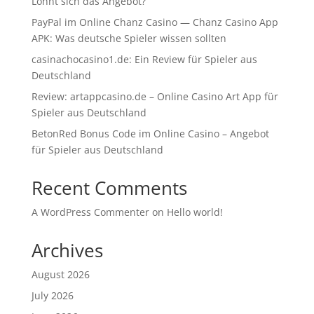
Lohnt sich das Angebot?
PayPal im Online Chanz Casino — Chanz Casino App
APK: Was deutsche Spieler wissen sollten
casinachocasino1.de: Ein Review für Spieler aus
Deutschland
Review: artappcasino.de – Online Casino Art App für
Spieler aus Deutschland
BetonRed Bonus Code im Online Casino – Angebot
für Spieler aus Deutschland
Recent Comments
A WordPress Commenter
on
Hello world!
Archives
August 2026
July 2026