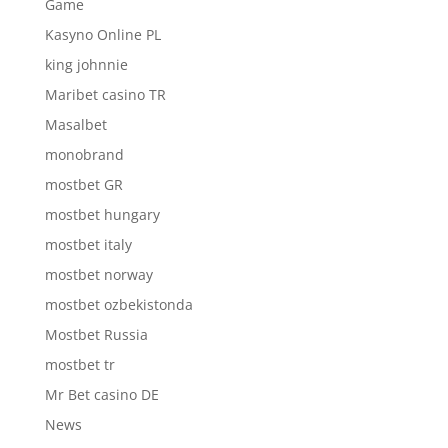
Game
Kasyno Online PL
king johnnie
Maribet casino TR
Masalbet
monobrand
mostbet GR
mostbet hungary
mostbet italy
mostbet norway
mostbet ozbekistonda
Mostbet Russia
mostbet tr
Mr Bet casino DE
News