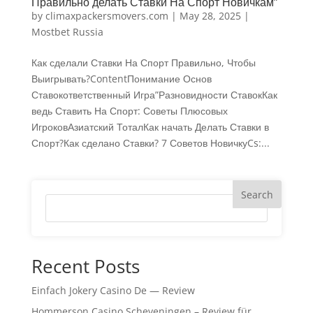
Правильно делать Ставки На Спорт Новичкам”
by
climaxpackersmovers.com
|
May 28, 2025
|
Mostbet Russia
Как сделали Ставки На Спорт Правильно, Чтобы
Выигрывать?ContentПонимание Основ
Ставокответственный Игра”Разновидности СтавокКак
ведь Ставить На Спорт: Советы Плюсовых
ИгроковАзиатский ТоталКак начать Делать Ставки в
Спорт?Как сделано Ставки? 7 Советов НовичкуCs:...
Search
Recent Posts
Einfach Jokery Casino De — Review
Hommerson Casino Scheveningen – Review für