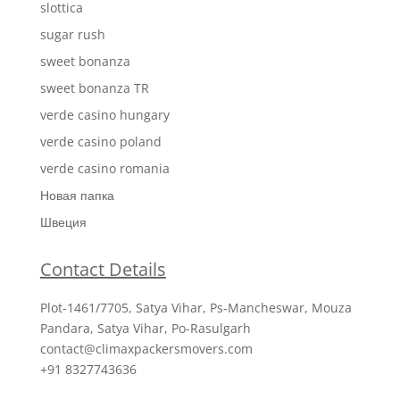
slottica
sugar rush
sweet bonanza
sweet bonanza TR
verde casino hungary
verde casino poland
verde casino romania
Новая папка
Швеция
Contact Details
Plot-1461/7705, Satya Vihar, Ps-Mancheswar, Mouza
Pandara, Satya Vihar, Po-Rasulgarh
contact@climaxpackersmovers.com
+91 8327743636