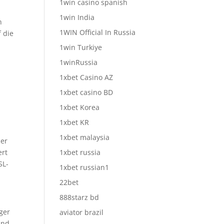
1win casino spanish
1win India
n
1WIN Official In Russia
 die
1win Turkiye
1winRussia
1xbet Casino AZ
1xbet casino BD
1xbet Korea
1xbet KR
1xbet malaysia
ler
ert
1xbet russia
SL-
1xbet russian1
22bet
888starz bd
ger
aviator brazil
und