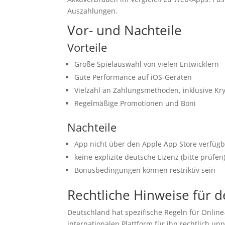
Auszahlungen.
Vor- und Nachteile
Vorteile
Große Spielauswahl von vielen Entwicklern
Gute Performance auf iOS-Geräten
Vielzahl an Zahlungsmethoden, inklusive K
Regelmäßige Promotionen und Boni
Nachteile
App nicht über den Apple App Store verfügb
keine explizite deutsche Lizenz (bitte prüfen
Bonusbedingungen können restriktiv sein
Rechtliche Hinweise für d
Deutschland hat spezifische Regeln für Online-
internationalen Plattform für ihn rechtlich unp