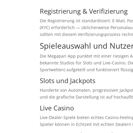
Registrierung & Verifizierung
Die Registrierung ist standardisiert: E-Mail, 
(KYC) erforderlich — üblicherweise Personala
sollten mit diesem Verifizierungsprozess rec
Spieleauswahl und Nutzer
Die Megapari App punktet mit einer riesigen A
bekannte Studios für Slots und Live-Casino. Die 
Sportwetten) aufgeteilt und funktioniert flüssig
Slots und Jackpots
Hunderte von Automaten, progressiven Jackpo
und die grafische Darstellung ist auf hochau
Live Casino
Live-Dealer-Spiele bieten echtes Casino-Feelin
Spieler können in Echtzeit mit echten Dealern 