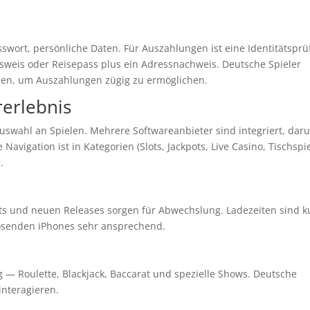
Passwort, persönliche Daten. Für Auszahlungen ist eine Identitätspr
usweis oder Reisepass plus ein Adressnachweis. Deutsche Spieler
hnen, um Auszahlungen zügig zu ermöglichen.
erlebnis
uswahl an Spielen. Mehrere Softwareanbieter sind integriert, dar
Navigation ist in Kategorien (Slots, Jackpots, Live Casino, Tischspie
.
ts und neuen Releases sorgen für Abwechslung. Ladezeiten sind k
flösenden iPhones sehr ansprechend.
g — Roulette, Blackjack, Baccarat und spezielle Shows. Deutsche
interagieren.