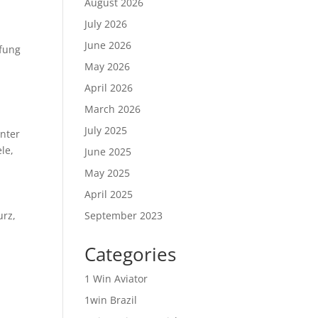
August 2026
July 2026
June 2026
üfung
May 2026
April 2026
March 2026
July 2025
unter
le,
June 2025
May 2025
April 2025
urz,
September 2023
Categories
1 Win Aviator
1win Brazil