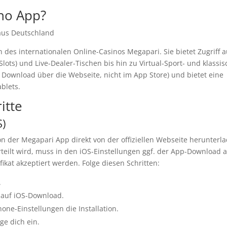
ino App?
 des internationalen Online-Casinos Megapari. Sie bietet Zugriff a
ots) und Live-Dealer-Tischen bis hin zu Virtual-Sport- und klassi
ls Download über die Webseite, nicht im App Store) und bietet eine
blets.
itte
S)
n der Megapari App direkt von der offiziellen Webseite herunterl
teilt wird, muss in den iOS-Einstellungen ggf. der App-Download 
fikat akzeptiert werden. Folge diesen Schritten:
.
 auf iOS-Download.
Phone-Einstellungen die Installation.
ge dich ein.