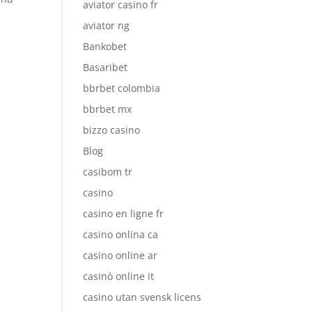
aviator casino fr
aviator ng
Bankobet
Basaribet
bbrbet colombia
bbrbet mx
bizzo casino
Blog
casibom tr
casino
casino en ligne fr
casino onlina ca
casino online ar
casinò online it
casino utan svensk licens