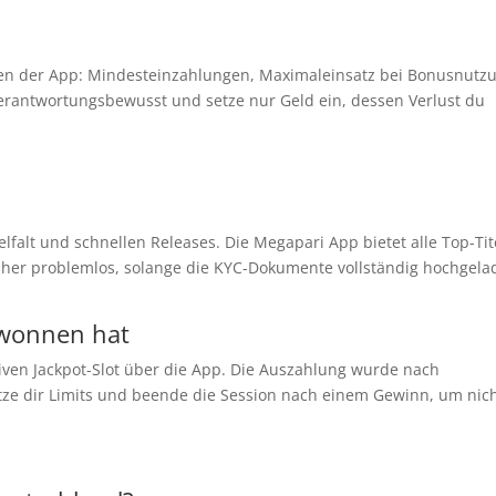
en der App: Mindesteinzahlungen, Maximaleinsatz bei Bonusnutz
verantwortungsbewusst und setze nur Geld ein, dessen Verlust du
Vielfalt und schnellen Releases. Die Megapari App bietet alle Top-Tit
sher problemlos, solange die KYC-Dokumente vollständig hochgela
gewonnen hat
siven Jackpot-Slot über die App. Die Auszahlung wurde nach
Setze dir Limits und beende die Session nach einem Gewinn, um nic