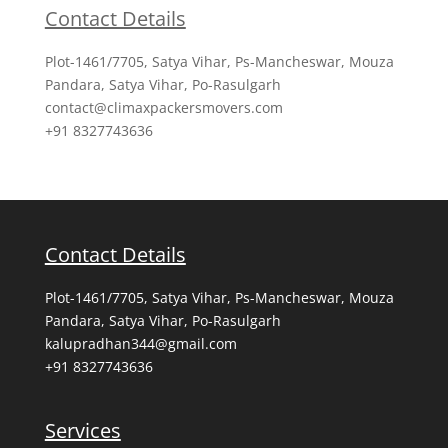
Contact Details
Plot-1461/7705, Satya Vihar, Ps-Mancheswar, Mouza
Pandara, Satya Vihar, Po-Rasulgarh
contact@climaxpackersmovers.com
+91 8327743636
Contact Details
Plot-1461/7705, Satya Vihar, Ps-Mancheswar, Mouza
Pandara, Satya Vihar, Po-Rasulgarh
kalupradhan344@gmail.com
+91 8327743636
Services