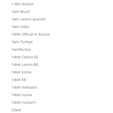
1 Win Aviator
1win Brazil
1win casino spanish
1win India
1WIN Official In Russia
1win Turkiye
1winRussia
1xbet Casino AZ
1xbet casino BD
1xbet Korea
1xbet KR
1xbet malaysia
1xbet russia
1xbet russian1
22bet