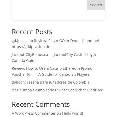
Search
Recent Posts
gd4p casino Review: Play’n GO in Deutschland bei
https://gd4pcasino.de
Jackpot-CityBonus.ca — JackpotCity Casino Login
Canada Guide
Review: How to Use a Casino Ethereum Promo
Voucher Pin — A Guide for Canadian Players
Balloon: reseña para jugadores de Colombia
Ist Chumba Casino seriös? Unser ehrlicher Eindruck
Recent Comments
A WordPress Commenter
on
Hello world!