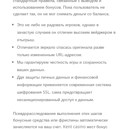
стандартные правила, связанные с выводом и
использованием бонусов. Пока пользователь не
сделает так, он не мог снимать деньги со баланса.
Это не либо не радовать игроков, однако в
зачастую случаев он отличии высоким вейджером в
отыгрыш.
Отличается зеркало спасась оригинала разве
только измененным URL-адресом.
Мы гарантируем честность игры и сохранность
ваших данных.
Ддя защиты личных данных и финансовой
информации применяется современная система
шифрования SSL, сама предотвращает
несанкционированный доступ к данным.
Псевдорасследование выполнения этих шагов
бонусные средства или фриспины автоматически
зачисляются на ваш счет. Kent casino жест бонус