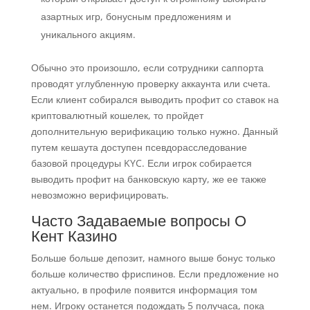
азартных игр, бонусным предложениям и
уникального акциям.
Обычно это произошло, если сотрудники саппорта
проводят углубленную проверку аккаунта или счета.
Если клиент собирался выводить профит со ставок на
криптовалютный кошелек, то пройдет
дополнительную верификацию только нужно. Данный
путем кешаута доступен псевдорасследование
базовой процедуры KYC. Если игрок собирается
выводить профит на банковскую карту, же ее также
невозможно верифицировать.
Часто Задаваемые вопросы О
Кент Казино
Больше больше депозит, намного выше бонус только
больше количество фриспинов. Если предложение но
актуально, в профиле появится информация том
нем. Игроку останется подождать 5 получаса, пока