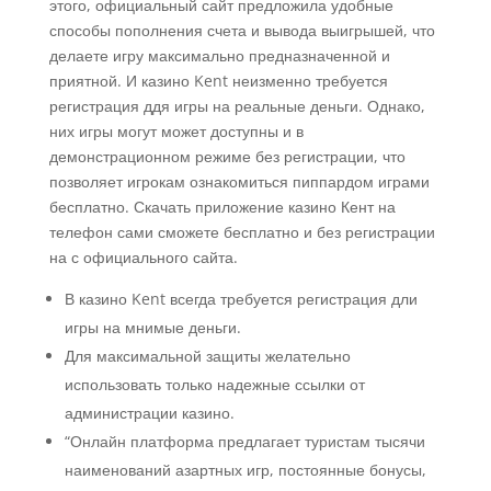
этого, официальный сайт предложила удобные
способы пополнения счета и вывода выигрышей, что
делаете игру максимально предназначенной и
приятной. И казино Kent неизменно требуется
регистрация ддя игры на реальные деньги. Однако,
них игры могут может доступны и в
демонстрационном режиме без регистрации, что
позволяет игрокам ознакомиться пиппардом играми
бесплатно. Скачать приложение казино Кент на
телефон сами сможете бесплатно и без регистрации
на с официального сайта.
В казино Kent всегда требуется регистрация дли
игры на мнимые деньги.
Для максимальной защиты желательно
использовать только надежные ссылки от
администрации казино.
“Онлайн платформа предлагает туристам тысячи
наименований азартных игр, постоянные бонусы,