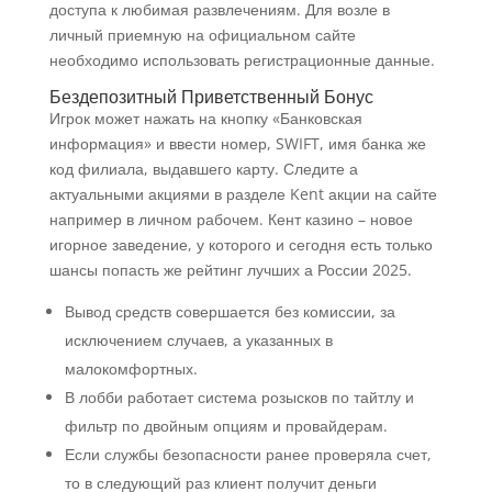
доступа к любимая развлечениям. Для возле в
личный приемную на официальном сайте
необходимо использовать регистрационные данные.
Бездепозитный Приветственный Бонус
Игрок может нажать на кнопку «Банковская
информация» и ввести номер, SWIFT, имя банка же
код филиала, выдавшего карту. Следите а
актуальными акциями в разделе Kent акции на сайте
например в личном рабочем. Кент казино – новое
игорное заведение, у которого и сегодня есть только
шансы попасть же рейтинг лучших а России 2025.
Вывод средств совершается без комиссии, за
исключением случаев, а указанных в
малокомфортных.
В лобби работает система розысков по тайтлу и
фильтр по двойным опциям и провайдерам.
Если службы безопасности ранее проверяла счет,
то в следующий раз клиент получит деньги