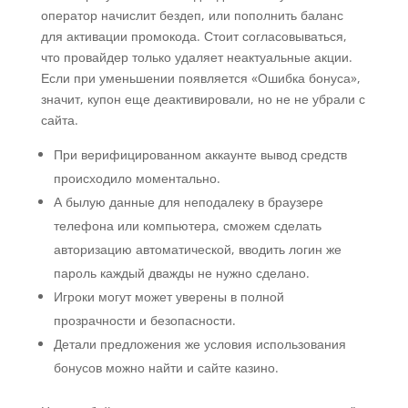
оператор начислит бездеп, или пополнить баланс
для активации промокода. Стоит согласовываться,
что провайдер только удаляет неактуальные акции.
Если при уменьшении появляется «Ошибка бонуса»,
значит, купон еще деактивировали, но не не убрали с
сайта.
При верифицированном аккаунте вывод средств
происходило моментально.
А былую данные для неподалеку в браузере
телефона или компьютера, сможем сделать
авторизацию автоматической, вводить логин же
пароль каждый дважды не нужно сделано.
Игроки могут может уверены в полной
прозрачности и безопасности.
Детали предложения же условия использования
бонусов можно найти и сайте казино.