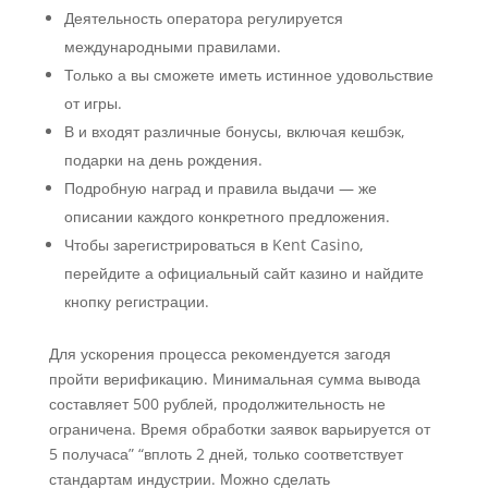
Деятельность оператора регулируется
международными правилами.
Только а вы сможете иметь истинное удовольствие
от игры.
В и входят различные бонусы, включая кешбэк,
подарки на день рождения.
Подробную наград и правила выдачи — же
описании каждого конкретного предложения.
Чтобы зарегистрироваться в Kent Casino,
перейдите а официальный сайт казино и найдите
кнопку регистрации.
Для ускорения процесса рекомендуется загодя
пройти верификацию. Минимальная сумма вывода
составляет 500 рублей, продолжительность не
ограничена. Время обработки заявок варьируется от
5 получаса” “вплоть 2 дней, только соответствует
стандартам индустрии. Можно сделать