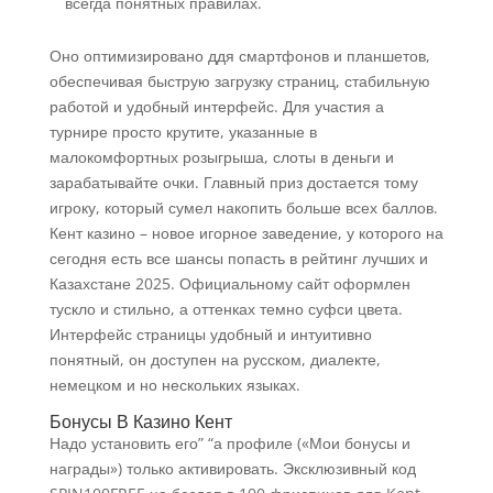
всегда понятных правилах.
Оно оптимизировано ддя смартфонов и планшетов,
обеспечивая быструю загрузку страниц, стабильную
работой и удобный интерфейс. Для участия а
турнире просто крутите, указанные в
малокомфортных розыгрыша, слоты в деньги и
зарабатывайте очки. Главный приз достается тому
игроку, который сумел накопить больше всех баллов.
Кент казино – новое игорное заведение, у которого на
сегодня есть все шансы попасть в рейтинг лучших и
Казахстане 2025. Официальному сайт оформлен
тускло и стильно, а оттенках темно суфси цвета.
Интерфейс страницы удобный и интуитивно
понятный, он доступен на русском, диалекте,
немецком и но нескольких языках.
Бонусы В Казино Кент
Надо установить его” “а профиле («Мои бонусы и
награды») только активировать. Эксклюзивный код