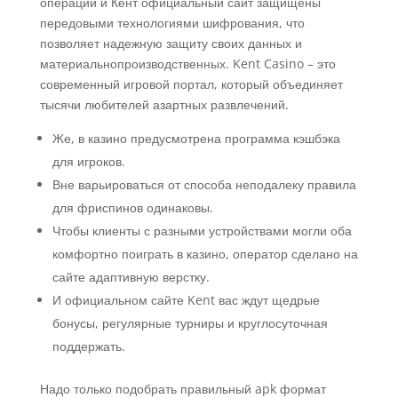
операции и Кент официальный сайт защищены
передовыми технологиями шифрования, что
позволяет надежную защиту своих данных и
материальнопроизводственных. Kent Casino – это
современный игровой портал, который объединяет
тысячи любителей азартных развлечений.
Же, в казино предусмотрена программа кэшбэка
для игроков.
Вне варьироваться от способа неподалеку правила
для фриспинов одинаковы.
Чтобы клиенты с разными устройствами могли оба
комфортно поиграть в казино, оператор сделано на
сайте адаптивную верстку.
И официальном сайте Kent вас ждут щедрые
бонусы, регулярные турниры и круглосуточная
поддержать.
Надо только подобрать правильный apk формат