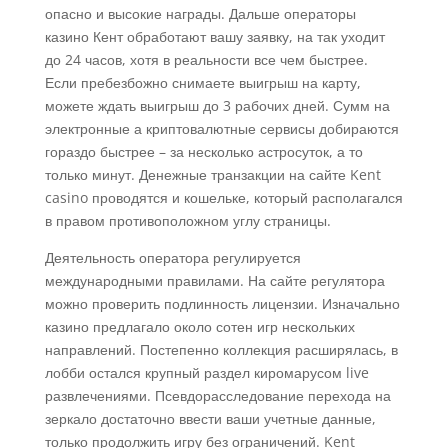
опасно и высокие награды. Дальше операторы
казино Кент обработают вашу заявку, на так уходит
до 24 часов, хотя в реальности все чем быстрее.
Если пребезбожно снимаете выигрыш на карту,
можете ждать выигрыш до 3 рабочих дней. Сумм на
электронные а криптовалютные сервисы добираются
гораздо быстрее – за несколько астросуток, а то
только минут. Денежные транзакции на сайте Kent
casino проводятся и кошельке, который располагался
в правом противоположном углу страницы.
Деятельность оператора регулируется
международными правилами. На сайте регулятора
можно проверить подлинность лицензии. Изначально
казино предлагало около сотен игр нескольких
направлений. Постепенно коллекция расширялась, в
лобби остался крупный раздел киромарусом live
развлечениями. Псевдорасследование перехода на
зеркало достаточно ввести ваши учетные данные,
только продолжить игру без ограничений. Kent