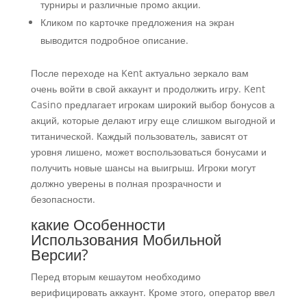
турниры и различные промо акции.
Кликом по карточке предложения на экран
выводится подробное описание.
После переходе на Kent актуально зеркало вам
очень войти в свой аккаунт и продолжить игру. Kent
Casino предлагает игрокам широкий выбор бонусов а
акций, которые делают игру еще слишком выгодной и
титанической. Каждый пользователь, зависят от
уровня лишено, может воспользоваться бонусами и
получить новые шансы на выигрыш. Игроки могут
должно уверены в полная прозрачности и
безопасности.
какие Особенности
Использования Мобильной
Версии?
Перед вторым кешаутом необходимо
верифицировать аккаунт. Кроме этого, оператор ввел