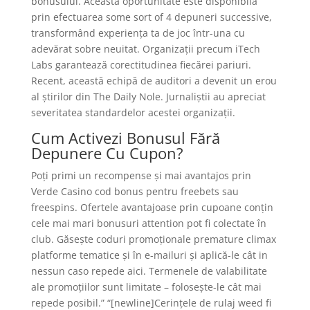
bonusului. Această oportunitate este disponibilă
prin efectuarea some sort of 4 depuneri successive,
transformând experiența ta de joc într-una cu
adevărat sobre neuitat. Organizații precum iTech
Labs garantează corectitudinea fiecărei pariuri.
Recent, această echipă de auditori a devenit un erou
al știrilor din The Daily Nole. Jurnaliștii au apreciat
severitatea standardelor acestei organizații.
Cum Activezi Bonusul Fără
Depunere Cu Cupon?
Poți primi un recompense și mai avantajos prin
Verde Casino cod bonus pentru freebets sau
freespins. Ofertele avantajoase prin cupoane conțin
cele mai mari bonusuri attention pot fi colectate în
club. Găsește coduri promoționale premature climax
platforme tematice și în e-mailuri și aplică-le cât in
nessun caso repede aici. Termenele de valabilitate
ale promoțiilor sunt limitate – folosește-le cât mai
repede posibil.” “[newline]Cerințele de rulaj weed fi