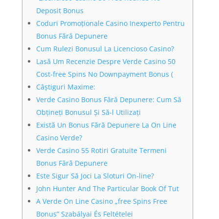
Deposit Bonus
Coduri Promoționale Casino Inexperto Pentru
Bonus Fără Depunere
Cum Rulezi Bonusul La Licencioso Casino?
Lasă Um Recenzie Despre Verde Casino 50
Cost-free Spins No Downpayment Bonus (
Câștiguri Maxime:
Verde Casino Bonus Fără Depunere: Cum Să
Obțineți Bonusul Și Să-l Utilizați
Există Un Bonus Fără Depunere La On Line
Casino Verde?
Verde Casino 55 Rotiri Gratuite Termeni
Bonus Fără Depunere
Este Sigur Să Joci La Sloturi On-line?
John Hunter And The Particular Book Of Tut
A Verde On Line Casino „free Spins Free
Bonus” Szabályai És Feltételei