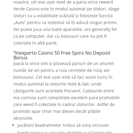
noastre, cel mai ușor mod de a paria orice reward
Verde Casino este în modul automat pe sloturi. Alege
sloturi cu u volatilitate scăzută și folosește funcția
„Auto” pentru ca sistemul să îți aducă singur premii.
Vei putea juca una toate aparatele, are generally fel
ca pe computer, dar cu bonusuri care nu pot fi
colectate în altă parte.
“Inexperto Casino 50 Free Spins No Deposit
Bonus
Joacă la orice slot și plasează pariuri de un anumit
număr de ori pentru a rula cerințele de rulaj ale
bonusului. Cel mai ușor este să faci acest lucru în
modul automat la sloturile Hold & Get, unde
câștigurile sunt acordate frecvent. Cadourile entre
ma cazinou sunt completate excelent para promoțiile
care weed fi colectate în cadrul sloturilor. Astfel de
promoții apar chiar mai dieses decât plățile
obișnuite.
Jucătorii kvadratmeter trebui să sony ericsson
familiarizeze cu jocurile eligibile și să înțeleagă