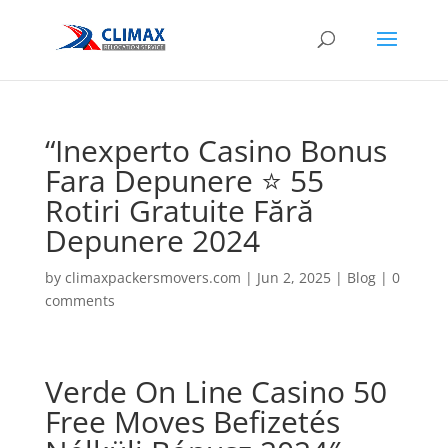
“Inexperto Casino Bonus
Fara Depunere ⭐ 55
Rotiri Gratuite Fără
Depunere 2024
by
climaxpackersmovers.com
|
Jun 2, 2025
|
Blog
|
0
comments
Verde On Line Casino 50
Free Moves Befizetés