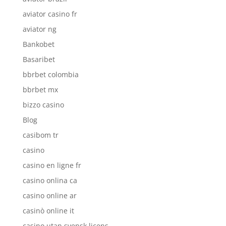
aviator casino fr
aviator ng
Bankobet
Basaribet
bbrbet colombia
bbrbet mx
bizzo casino
Blog
casibom tr
casino
casino en ligne fr
casino onlina ca
casino online ar
casinò online it
casino utan svensk licens