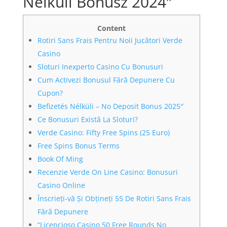
Nélküli Bónusz 2024″
Content
Rotiri Sans Frais Pentru Noii Jucători Verde
Casino
Sloturi Inexperto Casino Cu Bonusuri
Cum Activezi Bonusul Fără Depunere Cu
Cupon?
Befizetés Nélküli – No Deposit Bonus 2025″
Ce Bonusuri Există La Sloturi?
Verde Casino: Fifty Free Spins (25 Euro)
Free Spins Bonus Terms
Book Of Ming
Recenzie Verde On Line Casino: Bonusuri
Casino Online
Înscrieți-vă Și Obțineți 55 De Rotiri Sans Frais
Fără Depunere
“Licencioso Casino 50 Free Rounds No