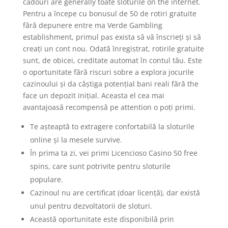
cadouri are generally toate sloturile on the internet.
Pentru a începe cu bonusul de 50 de rotiri gratuite
fără depunere entre ma Verde Gambling
establishment, primul pas exista să vă înscrieți și să
creați un cont nou. Odată înregistrat, rotirile gratuite
sunt, de obicei, creditate automat în contul tău. Este
o oportunitate fără riscuri sobre a explora jocurile
cazinoului și da câștiga potențial bani reali fără the
face un depozit inițial. Aceasta el cea mai
avantajoasă recompensă pe attention o poți primi.
Te așteaptă to extragere confortabilă la sloturile
online și la mesele survive.
În prima ta zi, vei primi Licencioso Casino 50 free
spins, care sunt potrivite pentru sloturile
populare.
Cazinoul nu are certificat (doar licență), dar există
unul pentru dezvoltatorii de sloturi.
Această oportunitate este disponibilă prin