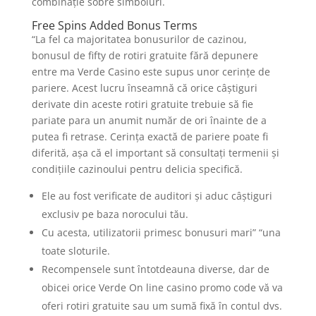
combinație sobre simboluri.
Free Spins Added Bonus Terms
“La fel ca majoritatea bonusurilor de cazinou,
bonusul de fifty de rotiri gratuite fără depunere
entre ma Verde Casino este supus unor cerințe de
pariere. Acest lucru înseamnă că orice câștiguri
derivate din aceste rotiri gratuite trebuie să fie
pariate para un anumit număr de ori înainte de a
putea fi retrase. Cerința exactă de pariere poate fi
diferită, așa că el important să consultați termenii și
condițiile cazinoului pentru delicia specifică.
Ele au fost verificate de auditori și aduc câștiguri
exclusiv pe baza norocului tău.
Cu acesta, utilizatorii primesc bonusuri mari” “una
toate sloturile.
Recompensele sunt întotdeauna diverse, dar de
obicei orice Verde On line casino promo code vă va
oferi rotiri gratuite sau um sumă fixă în contul dvs.