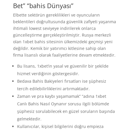
Bet” “bahis Dünyası”
Elbette sektörün gereklilikleri ve oyuncuların
beklentileri doğrultusunda güvenlik zafiyeti yaşanma
ihtimali lowest seviyeye indirilerek onlarca
güncelleştirme gerçekleştirilmiştir. Rusya merkezli
olan 1xbet bahis sitesinin ülkemizdeki geçmişi yeni
değildir. Kemik bir yatırımcı kitlesine sahip olan
firma lisanslı olarak faaliyetlerine devam etmektedir.
Bu lisans, 1xbet’in yasal ve güvenilir bir şekilde
hizmet verdiğinin göstergesidir.
Bedava Bahis Bakiyeleri fırsatları ise şüphesiz
tercih edilebilirliklerini artırmaktadır.
Zaman ve pra kaybı yaşamamak” “adına 1xbet
Canlı Bahis Nasıl Oynanır sorusu ilgili bölümde
şüphesiz sorulabilecek en güzel soruların başında
gelmektedir.
Kullanıcılar, kişisel bilgilerini doğru empieza