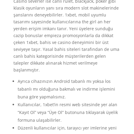
Casino severler ise canlı rulet, blackjack, poker gibi
klasik oyunların yanı sıra modern slot makinelerinde
şanslarını deneyebilirler. 1xbet, mobil uyumlu
tasarımı sayesinde kullanıcılarına the girl an her
yerden erişim imkanı tanır. Yeni üyelere sunduğu
cazip bonuslar empieza promosyonlarla da dikkat
çeken 1xbet, bahis ve casino deneyimini bir üst
seviyeye taşır. Yasal bahis siteleri tarafından de uma
canlı bahis kategorisinde müşterilerden gelen
talepler dikkate alınarak hizmet verilmeye
başlanmıştır.
Ayrıca cihazınızın Android tabanlı mı yoksa İos
tabanlı mı olduğuna bakmalı ve indirme işlemini
buna göre yapmalısınız.
Kullanıcılar, 1xbet’in resmi web sitesinde yer alan
“Kayıt Ol” veya “Üye Ol” butonuna tıklayarak üyelik
formuna ulaşabilirler.
Düzenli kullanıcılar için, tarayıcı yer imlerine yeni