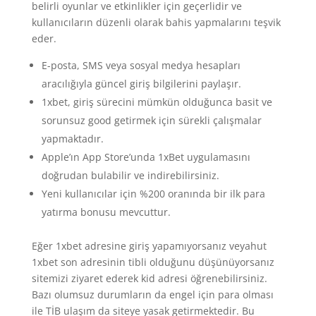
belirli oyunlar ve etkinlikler için geçerlidir ve
kullanıcıların düzenli olarak bahis yapmalarını teşvik
eder.
E-posta, SMS veya sosyal medya hesapları
aracılığıyla güncel giriş bilgilerini paylaşır.
1xbet, giriş sürecini mümkün olduğunca basit ve
sorunsuz good getirmek için sürekli çalışmalar
yapmaktadır.
Apple’ın App Store’unda 1xBet uygulamasını
doğrudan bulabilir ve indirebilirsiniz.
Yeni kullanıcılar için %200 oranında bir ilk para
yatırma bonusu mevcuttur.
Eğer 1xbet adresine giriş yapamıyorsanız veyahut
1xbet son adresinin tibli olduğunu düşünüyorsanız
sitemizi ziyaret ederek kid adresi öğrenebilirsiniz.
Bazı olumsuz durumların da engel için para olması
ile TİB ulaşım da siteye yasak getirmektedir. Bu