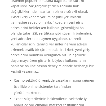
sistemin popüler olmasına bağlı olarak sürekli
kapatılıyor. Sık gerçekleştirilen zorunlu link
değişikliklerinde insanların bizlere sürekli olarak
1xbet Giriş Yapamıyorum başlıklı yorumların
gelmesine sebep olmakta. 1xbet, en yeni giriş
adreslerini belirlerken kullanıcı güvenliğini ön
planda tutar. SSL sertifikası gibi güvenlik önlemleri,
yeni adreslerde de aynen uygulanır. Düzenli
kullanıcılar için, tarayıcı yer imlerine yeni adresi
eklemek pratik bir çözüm olabilir. 1xbet, yeni giriş
adreslerini mümkün olduğunca hızlı bir şekilde
duyurmaya özen gösterir, böylece kullanıcıların
bahis ve on line casino deneyimlerinde herhangi bir
kesinti yaşanmaz.
Casino sektörü ülkemizde yasaklanmasına rağmen
özellikle online sistemler tarafından
yürütülmektedir.
1xbet Müşterilerinin beklentilerini sektörde iyi
analiz ediyor olmaları kategori çeşitliliklerini