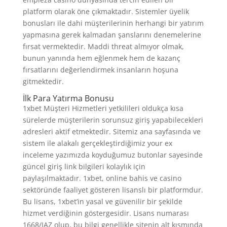
platform olarak öne çıkmaktadır. Sistemler üyelik
bonusları ile dahi müşterilerinin herhangi bir yatırım
yapmasına gerek kalmadan şanslarını denemelerine
fırsat vermektedir. Maddi threat almıyor olmak,
bunun yanında hem eğlenmek hem de kazanç
fırsatlarını değerlendirmek insanların hoşuna
gitmektedir.
İlk Para Yatırma Bonusu
1xbet Müşteri Hizmetleri yetkilileri oldukça kısa
sürelerde müşterilerin sorunsuz giriş yapabilecekleri
adresleri aktif etmektedir. Sitemiz ana sayfasında ve
sistem ile alakalı gerçekleştirdiğimiz your ex
inceleme yazımızda koyduğumuz butonlar sayesinde
güncel giriş link bilgileri kolaylık için
paylaşılmaktadır. 1xbet, online bahis ve casino
sektöründe faaliyet gösteren lisanslı bir platformdur.
Bu lisans, 1xbet’in yasal ve güvenilir bir şekilde
hizmet verdiğinin göstergesidir. Lisans numarası
1668/JAZ olup, bu bilgi genellikle sitenin alt kısmında