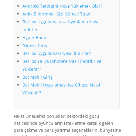
Android Tətbiqini Necə Yükləmək Olar?
Anlık Bildirimler Sizi Güncel Tutar
Bet Ios Uygulaması — Uygulama Nasıl
Indirilir
Hyper Bonus
“Guess Giriş
Bet Ios Uygulaması Nasıl İndirilir?
Bet Ios Ya Da Iphone’a Nasıl İndirilir Ve
Yüklenir?
Bet Mobil Giriş
Bet Mobil Uygulaması Ios Cihaza Nasıl
Yüklenir?
Fakat OneBahis bonusları sektördeki gücü
neticesinde oyuncuların isteklerine karşılık gelen
para çekme ve para yatırma seçeneklerini bünyesine