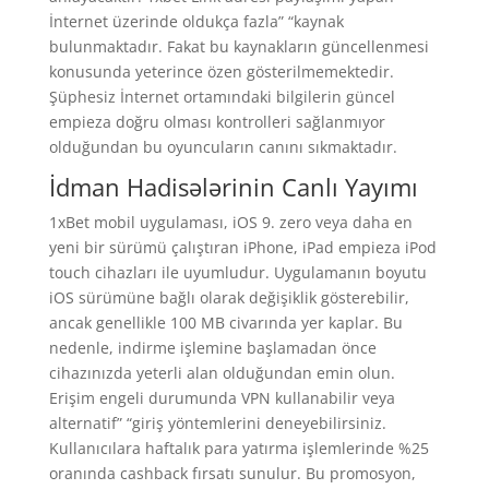
İnternet üzerinde oldukça fazla” “kaynak
bulunmaktadır. Fakat bu kaynakların güncellenmesi
konusunda yeterince özen gösterilmemektedir.
Şüphesiz İnternet ortamındaki bilgilerin güncel
empieza doğru olması kontrolleri sağlanmıyor
olduğundan bu oyuncuların canını sıkmaktadır.
İdman Hadisələrinin Canlı Yayımı
1xBet mobil uygulaması, iOS 9. zero veya daha en
yeni bir sürümü çalıştıran iPhone, iPad empieza iPod
touch cihazları ile uyumludur. Uygulamanın boyutu
iOS sürümüne bağlı olarak değişiklik gösterebilir,
ancak genellikle 100 MB civarında yer kaplar. Bu
nedenle, indirme işlemine başlamadan önce
cihazınızda yeterli alan olduğundan emin olun.
Erişim engeli durumunda VPN kullanabilir veya
alternatif” “giriş yöntemlerini deneyebilirsiniz.
Kullanıcılara haftalık para yatırma işlemlerinde %25
oranında cashback fırsatı sunulur. Bu promosyon,