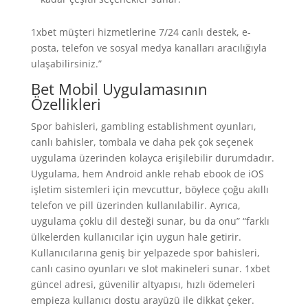
1xbet müşteri hizmetlerine 7/24 canlı destek, e-
posta, telefon ve sosyal medya kanalları aracılığıyla
ulaşabilirsiniz.”
Bet Mobil Uygulamasının
Özellikleri
Spor bahisleri, gambling establishment oyunları,
canlı bahisler, tombala ve daha pek çok seçenek
uygulama üzerinden kolayca erişilebilir durumdadır.
Uygulama, hem Android ankle rehab ebook de iOS
işletim sistemleri için mevcuttur, böylece çoğu akıllı
telefon ve pill üzerinden kullanılabilir. Ayrıca,
uygulama çoklu dil desteği sunar, bu da onu” “farklı
ülkelerden kullanıcılar için uygun hale getirir.
Kullanıcılarına geniş bir yelpazede spor bahisleri,
canlı casino oyunları ve slot makineleri sunar. 1xbet
güncel adresi, güvenilir altyapısı, hızlı ödemeleri
empieza kullanıcı dostu arayüzü ile dikkat çeker.