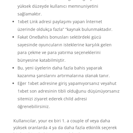
yüksek düzeyde kullanıcı memnuniyetini
sağlamaktır.
1xbet Link adresi paylaşımı yapan İnternet
üzerinde oldukça fazla” “kaynak bulunmaktadır.
Fakat OneBahis bonusları sektördeki gücü
sayesinde oyuncuların isteklerine karşılık gelen
para çekme ve para yatırma seçeneklerini
bünyesine katabilmiştir.
Bu, yeni üyelerin daha fazla bahis yaparak
kazanma şanslarını artırmalarına olanak tanır.
Eğer 1xbet adresine giriş yapamıyorsanız veyahut
1xbet son adresinin tibli olduğunu düşünüyorsanız
sitemizi ziyaret ederek child adresi
öğrenebilirsiniz.
Kullanıcılar, your ex biri 1. a couple of veya daha
yüksek oranlarda 4 ya da daha fazla etkinlik seçerek