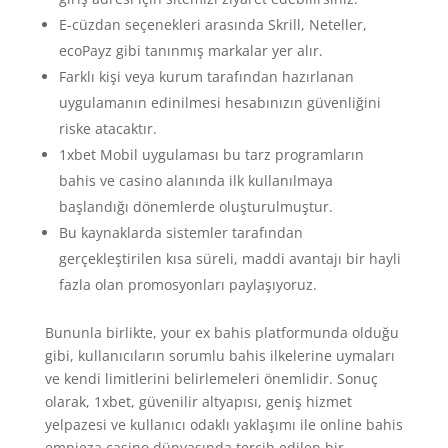
E-cüzdan seçenekleri arasında Skrill, Neteller,
ecoPayz gibi tanınmış markalar yer alır.
Farklı kişi veya kurum tarafından hazırlanan
uygulamanın edinilmesi hesabınızın güvenliğini
riske atacaktır.
1xbet Mobil uygulaması bu tarz programların
bahis ve casino alanında ilk kullanılmaya
başlandığı dönemlerde oluşturulmuştur.
Bu kaynaklarda sistemler tarafından
gerçekleştirilen kısa süreli, maddi avantajı bir hayli
fazla olan promosyonları paylaşıyoruz.
Bununla birlikte, your ex bahis platformunda olduğu
gibi, kullanıcıların sorumlu bahis ilkelerine uymaları
ve kendi limitlerini belirlemeleri önemlidir. Sonuç
olarak, 1xbet, güvenilir altyapısı, geniş hizmet
yelpazesi ve kullanıcı odaklı yaklaşımı ile online bahis
empieza casino dünyasında tercih edilen bir