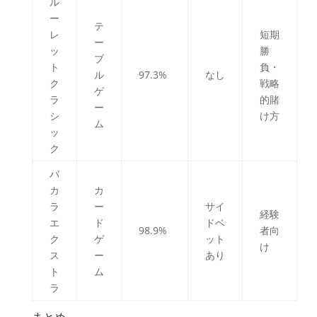
ル
ー
テ
レ
短期
ー
ッ
勝
ブ
ト
負・
ル
97.3%
なし
ク
戦略
ゲ
ラ
的賭
ー
シ
け方
ム
ッ
ク
バ
カ
カ
ラ
ー
サイ
経験
エ
ド
ドベ
98.9%
者向
ク
ゲ
ット
け
ス
ー
あり
ト
ム
ラ