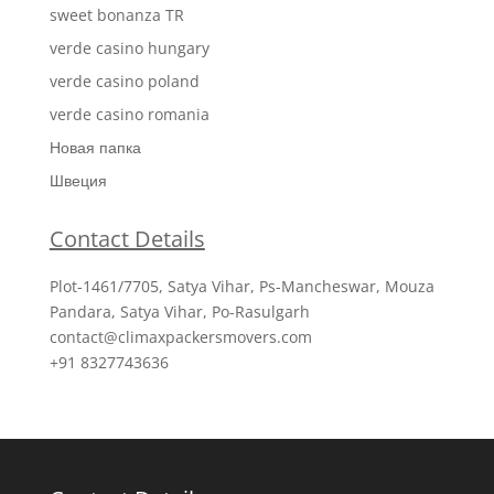
sweet bonanza TR
verde casino hungary
verde casino poland
verde casino romania
Новая папка
Швеция
Contact Details
Plot-1461/7705, Satya Vihar, Ps-Mancheswar, Mouza
Pandara, Satya Vihar, Po-Rasulgarh
contact@climaxpackersmovers.com
+91 8327743636