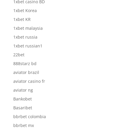
1xbet casino BD
1xbet Korea
1xbet KR
1xbet malaysia
1xbet russia
1xbet russian1
22bet
888starz bd
aviator brazil
aviator casino fr
aviator ng
Bankobet
Basaribet
bbrbet colombia
bbrbet mx