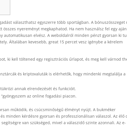
fogadást választhatsz egyszerre több sportágban. A bónuszösszeget
ott összes nyereményt megkaphatod. Ha nem használsz fel egy aján
ny automatikusan elvész. A weboldalról minden pénzt gyorsan ki t
itely. Általában kevesebb, great 15 percet vesz igénybe a kérelem
t, ki kell töltened egy regisztrációs űrlapot, és meg kell várnod th
énztárcák és kriptovaluták is elérhetők, hogy mindenki megtalálja a
ükrözi annak elrendezését és funkcióit.
 “gyöngyszem az online fogadási piacon.
yorsan működik, és csúcsminőségű élményt nyújt. A bukméker
 és minden kérdésre gyorsan és professzionálisan válaszol. Az élő 
 segítségre van szükséged, mivel a válaszidő szinte azonnali. Az e-