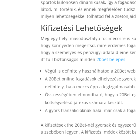
sportok különösen dinamikusak, így a fogadások
látod, mi történik, és ennek megfelelően tudsz
milyen lehetőségekkel tolhatod fel a zsetonjai
Kifizetési Lehetőségek
Még egy helyi másodosztályú focimeccsre is köt
hogy könnyedén megértsd, mire érdemes fogadni
hogy a személyes és pénzügyi adataid eine ker
itt full biztonságos minden
20bet belépés
.
Végül is definitely használhatod a 20Bet web
A 20Bet online fogadások elhelyezése gyerekj
definitely, ha a meccs épp a legizgalmasabb
Összességében elmondható, hogy a 20Bet egy
költségvetésű játékos számára készült.
A gyors tranzakcióknak hála, már csak a foga
A kifizetések the 20Bet-nél gyorsak és egysz
a zsebében legyen. A kifizetési módok között b