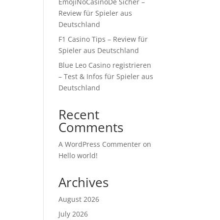
EmojiNoCasinoDe Sicher –
Review für Spieler aus
Deutschland
F1 Casino Tips – Review für
Spieler aus Deutschland
Blue Leo Casino registrieren
– Test & Infos für Spieler aus
Deutschland
Recent
Comments
A WordPress Commenter
on
Hello world!
Archives
August 2026
July 2026