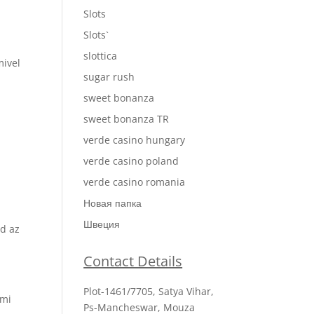
Slots
Slots`
slottica
mivel
sugar rush
sweet bonanza
sweet bonanza TR
verde casino hungary
verde casino poland
verde casino romania
Новая папка
Швеция
nd az
Contact Details
Plot-1461/7705, Satya Vihar,
lmi
Ps-Mancheswar, Mouza