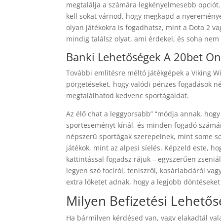
megtalálja a számára legkényelmesebb opciót. 
kell sokat várnod, hogy megkapd a nyereményed.
olyan játékokra is fogadhatsz, mint a Dota 2 va
mindig találsz olyat, ami érdekel, és soha ne
Banki Lehetőségek A 20bet On
További említésre méltó játékgépek a Viking Wil
pörgetéseket, hogy valódi pénzes fogadások né
megtalálhatod kedvenc sportágaidat.
Az élő chat a leggyorsabb” “módja annak, hogy
sporteseményt kínál, és minden fogadó számára
népszerű sportágak szerepelnek, mint some sor
játékok, mint az alpesi síelés. Képzeld este, 
kattintással fogadsz rájuk – egyszerűen zseniá
legyen szó fociról, teniszről, kosárlabdáról vag
extra löketet adnak, hogy a legjobb döntéseke
Milyen Befizetési Lehető
Ha bármilyen kérdésed van, vagy elakadtál val