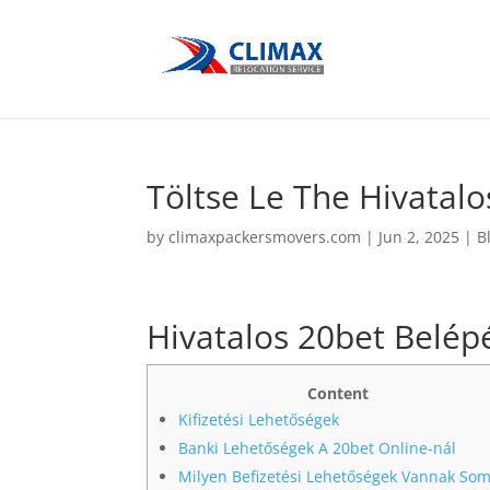
Töltse Le The Hivatal
by
climaxpackersmovers.com
|
Jun 2, 2025
|
B
Hivatalos 20bet Belép
Content
Kifizetési Lehetőségek
Banki Lehetőségek A 20bet Online-nál
Milyen Befizetési Lehetőségek Vannak So