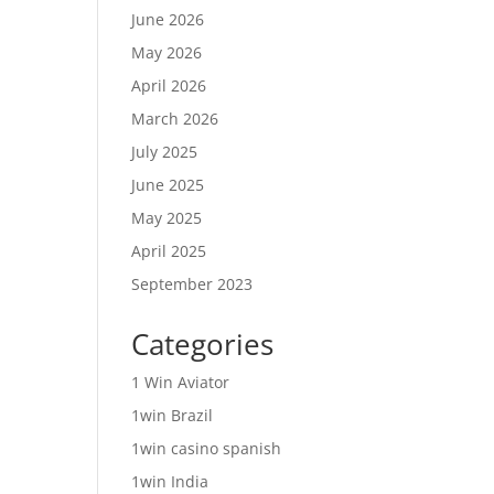
June 2026
May 2026
April 2026
March 2026
July 2025
June 2025
May 2025
April 2025
September 2023
Categories
1 Win Aviator
1win Brazil
1win casino spanish
1win India