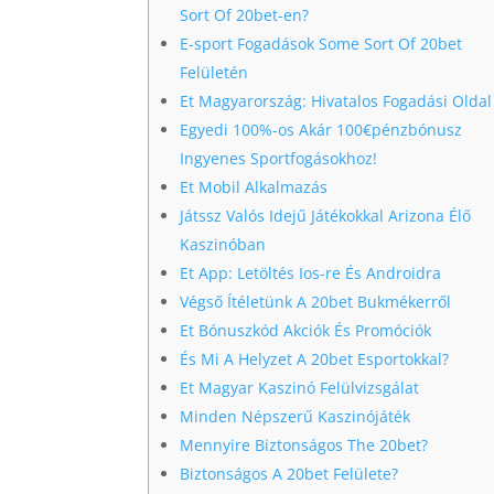
Sort Of 20bet-en?
E-sport Fogadások Some Sort Of 20bet
Felületén
Et Magyarország: Hivatalos Fogadási Oldal
Egyedi 100%-os Akár 100€pénzbónusz
Ingyenes Sportfogásokhoz!
Et Mobil Alkalmazás
Játssz Valós Idejű Játékokkal Arizona Élő
Kaszinóban
Et App: Letöltés Ios-re És Androidra
Végső Ítéletünk A 20bet Bukmékerről
Et Bónuszkód Akciók És Promóciók
És Mi A Helyzet A 20bet Esportokkal?
Et Magyar Kaszinó Felülvizsgálat
Minden Népszerű Kaszinójáték
Mennyire Biztonságos The 20bet?
Biztonságos A 20bet Felülete?