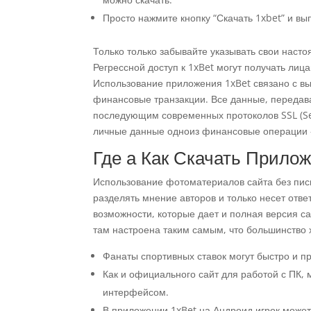
Просто нажмите кнопку “Скачать 1xbet” и вы
Только только забывайте указывать свои наст
Регрессной доступ к 1xBet могут получать лиц
Использование приложения 1xBet связано с вы
финансовые транзакции. Все данные, переда
последующим современных протоколов SSL (Sec
личные данные одноиз финансовые операции 
Где а Как Скачать Прилож
Использование фотоматериалов сайта без пис
разделять мнение авторов и только несет ответ
возможности, которые дает и полная версия с
там настроена таким самым, что большинство 
Фанаты спортивных ставок могут быстро и пр
Как и официального сайт для работой с ПК, 
интерфейсом.
В приложении 1xBet на Андроид игрок может 