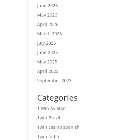
June 2026
May 2026
April 2026
March 2026
July 2025
June 2025
May 2025
April 2025
September 2023
Categories
1 Win Aviator
1win Brazil
1win casino spanish
1win India