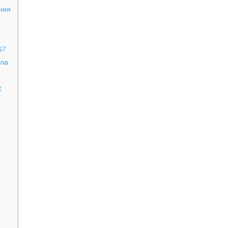
ния
s?
йла
t