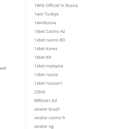
1WIN Official In Russia
1win Turkiye
1winRussia
1xbet Casino AZ
1xbet casino BD
1xbet Korea
1xbet KR
1xbet malaysia
ный
1xbet russia
1xbet russian1
22bet
888starz bd
aviator brazil
aviator casino fr
aviator ng