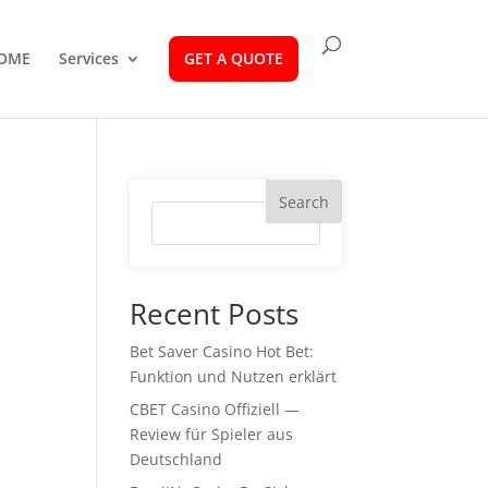
OME
Services
GET A QUOTE
Search
Recent Posts
Bet Saver Casino Hot Bet:
Funktion und Nutzen erklärt
CBET Casino Offiziell —
Review für Spieler aus
Deutschland