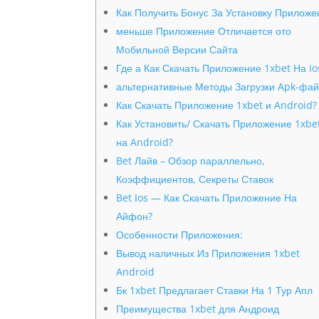
Как Получить Бонус За Установку Приложе
меньше Приложение Отличается ото
Мобильной Версии Сайта
Где а Как Скачать Приложение 1xbet На Io
альтернативные Методы Загрузки Apk-фа
Как Скачать Приложение 1xbet и Android?
Как Установить/ Скачать Приложение 1xbe
на Android?
Bet Лайв – Обзор параллельно,
Коэффициентов, Секреты Ставок
Bet Іos — Как Скачать Приложение На
Айфон?
Особенности Приложения:
Вывод наличных Из Приложения 1xbet
Android
Бк 1xbet Предлагает Ставки На 1 Тур Апл
Преимущества 1xbet для Андроид