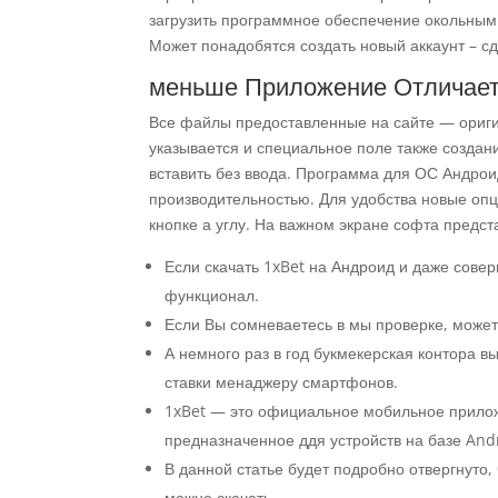
загрузить программное обеспечение окольным 
Может понадобятся создать новый аккаунт – сд
меньше Приложение Отличает
Все файлы предоставленные на сайте — ориг
указывается и специальное поле также создани
вставить без ввода. Программа для ОС Андрои
производительностью. Для удобства новые оп
кнопке а углу. На важном экране софта предс
Если скачать 1xBet на Андроид и даже сове
функционал.
Если Вы сомневаетесь в мы проверке, може
А немного раз в год букмекерская контора в
ставки менаджеру смартфонов.
1xBet — это официальное мобильное прилож
предназначенное ддя устройств на базе And
В данной статье будет подробно отвергнуто,
можно скачать.