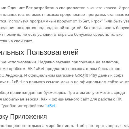
ии Один икс Бет разработано специалистов высшего класса. Игро
 планшетов, не имеет никаких вредоносных программ, скачиваетс
ся. Используя программный продукт от 1хБет, игрок” “или быть ув
сведения находятся под надежной защитой. Как только часть бонусо
ит помнить, не есть условия отыгрыша бонусных средств, только
тва на свой счет.
ильных Пользователей
ке же использовании. Недавно закачав приложение на телефон,
кроме проблем. БК 1xBet предлагает пользователям бесплатное
ОС Андроид. И официальном магазине Google Play данный софт
Скачать 1xBet по прямого ссылке можно на официальном сайте конт
обще нравится данная букмекерка. При этом хочу отметить среди
ная мобильная версия. Как и официального сайт для работы с ПК,
я” “удобно интерфейсом
1xBet
.
овку Приложения
 полноценного отдыха а мире беттинга. Чтобы не терять первых, м