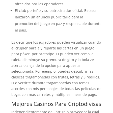
ofrecidos por los operadores.
El club porteño y su patrocinador oficial, Betsson,
lanzaron un anuncio publicitario para la
promoción del juego en paz y responsable durante
el país.
Es decir que los jugadores pueden visualizar cuando
el crupier baraja y reparte las cartas en un juego
para póker, por prototipo. O pueden ver como la
ruleta disminuye su premura de giro y la bola ze
acerca o aleja de la opción para apuesta
seleccionada. Por ejemplo, puedes descubrir las
clásicas tragamonedas con frutas, letras y 3 rodillos.
O divertirte durante tragamonedas con temas
acordes con mis personajes de todas las películas de
boga, con más carretes y múltiples líneas de pago.
Mejores Casinos Para Criptodivisas
Independientemente del intriga o proveedor la cual