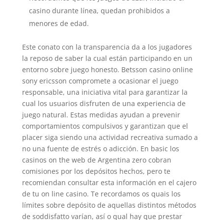
casino durante línea, quedan prohibidos a
menores de edad.
Este conato con la transparencia da a los jugadores
la reposo de saber la cual están participando en un
entorno sobre juego honesto. Betsson casino online
sony ericsson compromete a ocasionar el juego
responsable, una iniciativa vital para garantizar la
cual los usuarios disfruten de una experiencia de
juego natural. Estas medidas ayudan a prevenir
comportamientos compulsivos y garantizan que el
placer siga siendo una actividad recreativa sumado a
no una fuente de estrés o adicción. En basic los
casinos on the web de Argentina zero cobran
comisiones por los depósitos hechos, pero te
recomiendan consultar esta información en el cajero
de tu on line casino. Te recordamos os quais los
límites sobre depósito de aquellas distintos métodos
de soddisfatto varían, así o qual hay que prestar