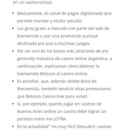
en un casino virtual.
Básicamente, es canal de pagos digitalizado que
permite mandar y recibir peculio.
Los giros gratis a menudo son parte del vale de
bienvenida u son una promoción puntual
destinada pra uno o muchoas juegos.
Por ser uno de los bonos más atractivos de are
generally industria de casino online Argentina, a
continuación, explicamos cómo obtener la
bienvenida Betsson al casino online.
Es enseñar, que, además delete Bono de
Bienvenida, también tendrás otras promociones
que Betsson Casino trae para usted.
Si, por ejemplo, querés jugar en casinos de
Buenos Aires online un casino debe lograr un
permiso entre ma LOTBA.
En la actualidad” “es muy fácil descubrir casinos