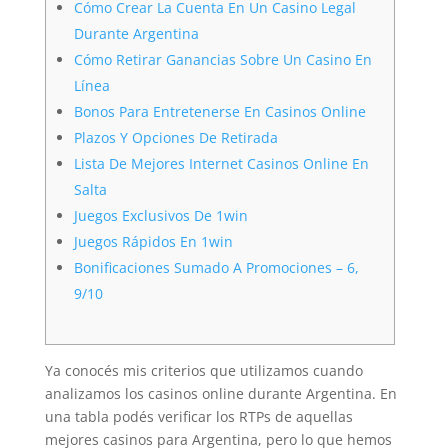
Cómo Crear La Cuenta En Un Casino Legal
Durante Argentina
Cómo Retirar Ganancias Sobre Un Casino En
Línea
Bonos Para Entretenerse En Casinos Online
Plazos Y Opciones De Retirada
Lista De Mejores Internet Casinos Online En
Salta
Juegos Exclusivos De 1win
Juegos Rápidos En 1win
Bonificaciones Sumado A Promociones – 6,
9/10
Ya conocés mis criterios que utilizamos cuando
analizamos los casinos online durante Argentina. En
una tabla podés verificar los RTPs de aquellas
mejores casinos para Argentina, pero lo que hemos