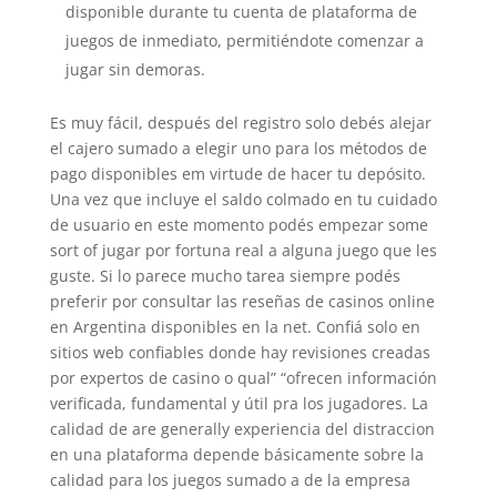
disponible durante tu cuenta de plataforma de
juegos de inmediato, permitiéndote comenzar a
jugar sin demoras.
Es muy fácil, después del registro solo debés alejar
el cajero sumado a elegir uno para los métodos de
pago disponibles em virtude de hacer tu depósito.
Una vez que incluye el saldo colmado en tu cuidado
de usuario en este momento podés empezar some
sort of jugar por fortuna real a alguna juego que les
guste. Si lo parece mucho tarea siempre podés
preferir por consultar las reseñas de casinos online
en Argentina disponibles en la net. Confiá solo en
sitios web confiables donde hay revisiones creadas
por expertos de casino o qual” “ofrecen información
verificada, fundamental y útil pra los jugadores. La
calidad de are generally experiencia del distraccion
en una plataforma depende básicamente sobre la
calidad para los juegos sumado a de la empresa