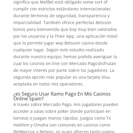
significa que MelBet está obligado some sort of
cumplir con estrictos estándares internacionales
durante términos de seguridad, transparencia y
imparcialidad. También ofrece perfectas Betsson
bonos para bienvenida que boy muy bien valorados
por los usuarios y la Their App, una aplicación móvil
que lo permite jugar way Betsson casino desde
cualquier lugar. Según este estudio realizado
durante nuestro equipo, hemos podido averiguar la
cual los casinos on-line con Mercado Pago disfrutan
de mayor interés por parte sobre los jugadores. La
segunda opción más popular es una tarjeta Visa,
aceptada en todos mis operadores.
¿es Seguro Usar Ramo Pago En Mis Casinos
Online Spain?
A través sobre Mercado Pago, mis jugadores pueden
acceder a salas sobre póker donde participan en
torneos o juegan manos rápidas. Juegos como Tx
Hold’em y Omaha son comunes en casinos como
BetWarrior y Betano, os quais ofrecen tanto juegos