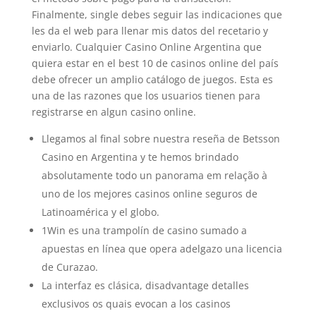
Finalmente, single debes seguir las indicaciones que
les da el web para llenar mis datos del recetario y
enviarlo. Cualquier Casino Online Argentina que
quiera estar en el best 10 de casinos online del país
debe ofrecer un amplio catálogo de juegos. Esta es
una de las razones que los usuarios tienen para
registrarse en algun casino online.
Llegamos al final sobre nuestra reseña de Betsson
Casino en Argentina y te hemos brindado
absolutamente todo un panorama em relação à
uno de los mejores casinos online seguros de
Latinoamérica y el globo.
1Win es una trampolín de casino sumado a
apuestas en línea que opera adelgazo una licencia
de Curazao.
La interfaz es clásica, disadvantage detalles
exclusivos os quais evocan a los casinos