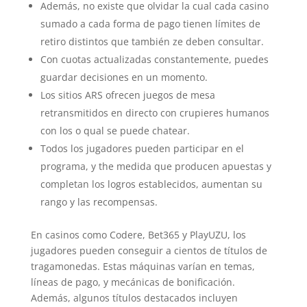
Además, no existe que olvidar la cual cada casino
sumado a cada forma de pago tienen límites de
retiro distintos que también ze deben consultar.
Con cuotas actualizadas constantemente, puedes
guardar decisiones en un momento.
Los sitios ARS ofrecen juegos de mesa
retransmitidos en directo con crupieres humanos
con los o qual se puede chatear.
Todos los jugadores pueden participar en el
programa, y the medida que producen apuestas y
completan los logros establecidos, aumentan su
rango y las recompensas.
En casinos como Codere, Bet365 y PlayUZU, los
jugadores pueden conseguir a cientos de títulos de
tragamonedas. Estas máquinas varían en temas,
líneas de pago, y mecánicas de bonificación.
Además, algunos títulos destacados incluyen