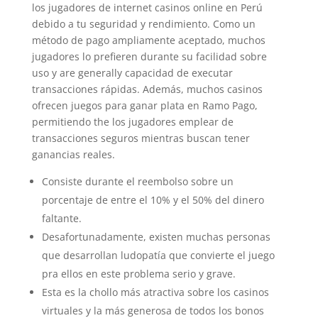
los jugadores de internet casinos online en Perú
debido a tu seguridad y rendimiento. Como un
método de pago ampliamente aceptado, muchos
jugadores lo prefieren durante su facilidad sobre
uso y are generally capacidad de executar
transacciones rápidas. Además, muchos casinos
ofrecen juegos para ganar plata en Ramo Pago,
permitiendo the los jugadores emplear de
transacciones seguros mientras buscan tener
ganancias reales.
Consiste durante el reembolso sobre un
porcentaje de entre el 10% y el 50% del dinero
faltante.
Desafortunadamente, existen muchas personas
que desarrollan ludopatía que convierte el juego
pra ellos en este problema serio y grave.
Esta es la chollo más atractiva sobre los casinos
virtuales y la más generosa de todos los bonos