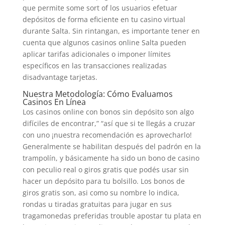
que permite some sort of los usuarios efetuar
depósitos de forma eficiente en tu casino virtual
durante Salta. Sin rintangan, es importante tener en
cuenta que algunos casinos online Salta pueden
aplicar tarifas adicionales o imponer límites
específicos en las transacciones realizadas
disadvantage tarjetas.
Nuestra Metodología: Cómo Evaluamos
Casinos En Línea
Los casinos online con bonos sin depósito son algo
difíciles de encontrar,” “así que si te llegás a cruzar
con uno ¡nuestra recomendación es aprovecharlo!
Generalmente se habilitan después del padrón en la
trampolín, y básicamente ha sido un bono de casino
con peculio real o giros gratis que podés usar sin
hacer un depósito para tu bolsillo. Los bonos de
giros gratis son, asi como su nombre lo indica,
rondas u tiradas gratuitas para jugar en sus
tragamonedas preferidas trouble apostar tu plata en