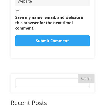
Save my name, email, and website in
this browser for the next time I
comment.
Search
Recent Posts