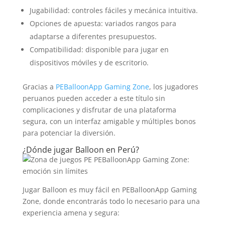
Jugabilidad: controles fáciles y mecánica intuitiva.
Opciones de apuesta: variados rangos para
adaptarse a diferentes presupuestos.
Compatibilidad: disponible para jugar en
dispositivos móviles y de escritorio.
Gracias a
PEBalloonApp Gaming Zone
, los jugadores
peruanos pueden acceder a este título sin
complicaciones y disfrutar de una plataforma
segura, con un interfaz amigable y múltiples bonos
para potenciar la diversión.
¿Dónde jugar Balloon en Perú?
Jugar Balloon es muy fácil en PEBalloonApp Gaming
Zone, donde encontrarás todo lo necesario para una
experiencia amena y segura: