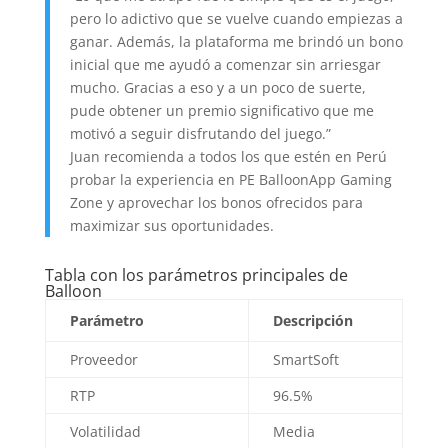
pero lo adictivo que se vuelve cuando empiezas a
ganar. Además, la plataforma me brindó un bono
inicial que me ayudó a comenzar sin arriesgar
mucho. Gracias a eso y a un poco de suerte,
pude obtener un premio significativo que me
motivó a seguir disfrutando del juego.”
Juan recomienda a todos los que estén en Perú
probar la experiencia en PE BalloonApp Gaming
Zone y aprovechar los bonos ofrecidos para
maximizar sus oportunidades.
Tabla con los parámetros principales de
Balloon
Parámetro
Descripción
Proveedor
SmartSoft
RTP
96.5%
Volatilidad
Media