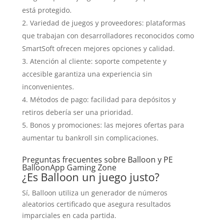
está protegido.
Variedad de juegos y proveedores: plataformas
que trabajan con desarrolladores reconocidos como
SmartSoft ofrecen mejores opciones y calidad.
Atención al cliente: soporte competente y
accesible garantiza una experiencia sin
inconvenientes.
Métodos de pago: facilidad para depósitos y
retiros debería ser una prioridad.
Bonos y promociones: las mejores ofertas para
aumentar tu bankroll sin complicaciones.
Preguntas frecuentes sobre Balloon y PE
BalloonApp Gaming Zone
¿Es Balloon un juego justo?
Sí, Balloon utiliza un generador de números
aleatorios certificado que asegura resultados
imparciales en cada partida.