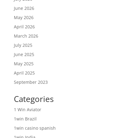
June 2026
May 2026
April 2026
March 2026
July 2025
June 2025
May 2025
April 2025
September 2023
Categories
1 Win Aviator
1win Brazil
1win casino spanish
1win India