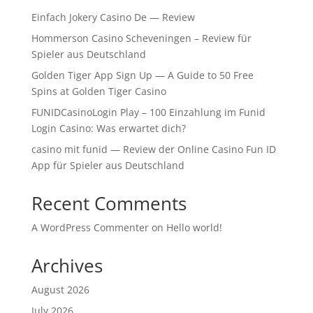
Einfach Jokery Casino De — Review
Hommerson Casino Scheveningen – Review für
Spieler aus Deutschland
Golden Tiger App Sign Up — A Guide to 50 Free
Spins at Golden Tiger Casino
FUNIDCasinoLogin Play – 100 Einzahlung im Funid
Login Casino: Was erwartet dich?
casino mit funid — Review der Online Casino Fun ID
App für Spieler aus Deutschland
Recent Comments
A WordPress Commenter
on
Hello world!
Archives
August 2026
July 2026