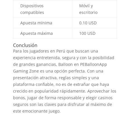
Dispositivos
Móvil y
compatibles
escritorio
Apuesta mínima
0.10 USD
Apuesta máxima
100 USD
Conclusión
Para los jugadores en Perú que buscan una
experiencia entretenida, segura y con la posibilidad
de grandes ganancias, Balloon en PEBalloonApp
Gaming Zone es una opción perfecta. Con una
presentación atractiva, reglas simples y una
plataforma confiable, no es de extrañar que haya
crecido en popularidad rápidamente. Aprovechar los
bonos, jugar de forma responsable y elegir casinos
seguros son las claves para disfrutar al máximo de
este emocionante juego.