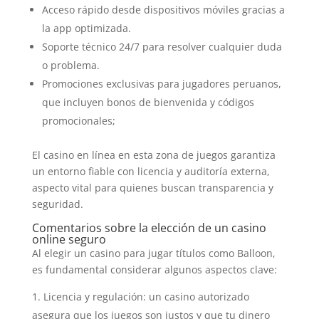
Acceso rápido desde dispositivos móviles gracias a
la app optimizada.
Soporte técnico 24/7 para resolver cualquier duda
o problema.
Promociones exclusivas para jugadores peruanos,
que incluyen bonos de bienvenida y códigos
promocionales;
El casino en línea en esta zona de juegos garantiza
un entorno fiable con licencia y auditoría externa,
aspecto vital para quienes buscan transparencia y
seguridad.
Comentarios sobre la elección de un casino
online seguro
Al elegir un casino para jugar títulos como Balloon,
es fundamental considerar algunos aspectos clave:
Licencia y regulación: un casino autorizado
asegura que los juegos son justos y que tu dinero