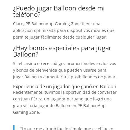
¿Puedo jugar Balloon desde mi
teléfono?
Claro, PE BalloonApp Gaming Zone tiene una
aplicación optimizada para dispositivos móviles que
permite jugar fácilmente desde cualquier lugar.
¿Hay bonos especiales para jugar
Balloon?
Sí, el casino ofrece códigos promocionales exclusivos
y bonos de bienvenida que pueden usarse para
jugar Balloon y aumentar tus posibilidades de ganar.
Experiencia de un jugador que ganó en Balloon
Recientemente, tuvimos la oportunidad de conversar
con Juan Pérez, un jugador peruano que logró una
gran victoria jugando Balloon en PE BalloonApp
Gaming Zone.
“Lo que me atrapó fue lo simple que es el juego,