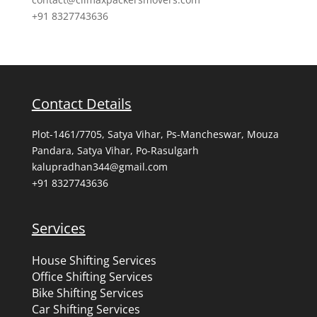
+91 8327743636
Contact Details
Plot-1461/7705, Satya Vihar, Ps-Mancheswar, Mouza
Pandara, Satya Vihar, Po-Rasulgarh
kalupradhan344@gmail.com
+91 8327743636
Services
House Shifting Services
Office Shifting Services
Bike Shifting Services
Car Shifting Services