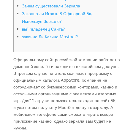
Зачем существовали Зеркала
Законно ли Играть В Офшорной Бк,
Используя Зеркало?
вы” “владелец Сайта?
законно Ли Казино Mostbet?
Официальному сайт российской компании работает в
доменной зоне. ru и находится в чистейшем доступе.
В третьем случае читатель скачивает программу с
официальным каталога AppStore. Компания не
сотрудничает со букмекерскими конторами, казино и
остальными организациями с элементами азартных
игр. Для” “загрузки пользователь заходит на сайт БК,
и уже потом получит у Мостбет доступ к зеркалу. А
мобильном телефоне сами сможете играть вскоре
приложение казино, однако зеркала вам будет не
нужны.