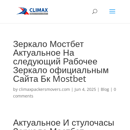
Зеркало Мостбет
Актуальное На
следующий Рабочее
Зеркало официальным
Сайта Бк Mostbet
by
climaxpackersmovers.com
|
Jun 4, 2025
|
Blog
|
0
comments
Актуальное И стулочасы