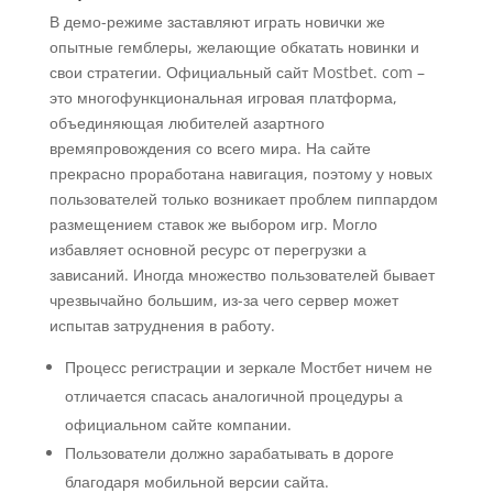
В демо-режиме заставляют играть новички же
опытные гемблеры, желающие обкатать новинки и
свои стратегии. Официальный сайт Mostbet. com –
это многофункциональная игровая платформа,
объединяющая любителей азартного
времяпровождения со всего мира. На сайте
прекрасно проработана навигация, поэтому у новых
пользователей только возникает проблем пиппардом
размещением ставок же выбором игр. Могло
избавляет основной ресурс от перегрузки а
зависаний. Иногда множество пользователей бывает
чрезвычайно большим, из-за чего сервер может
испытав затруднения в работу.
Процесс регистрации и зеркале Мостбет ничем не
отличается спасась аналогичной процедуры а
официальном сайте компании.
Пользователи должно зарабатывать в дороге
благодаря мобильной версии сайта.