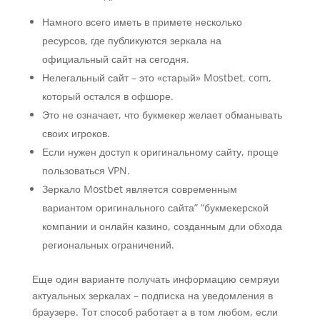
Намного всего иметь в примете несколько
ресурсов, где публикуются зеркала на
официальный сайт на сегодня.
Нелегальный сайт – это «старый» Mostbet. com,
который остался в офшоре.
Это не означает, что букмекер желает обманывать
своих игроков.
Если нужен доступ к оригинальному сайту, проще
пользоваться VPN.
Зеркало Mostbet является современным
вариантом оригинального сайта” “букмекерской
компании и онлайн казино, созданным дли обхода
региональных ограничений.
Еще один варианте получать информацию семряуи
актуальных зеркалах – подписка на уведомления в
браузере. Тот способ работает а в том любом, если