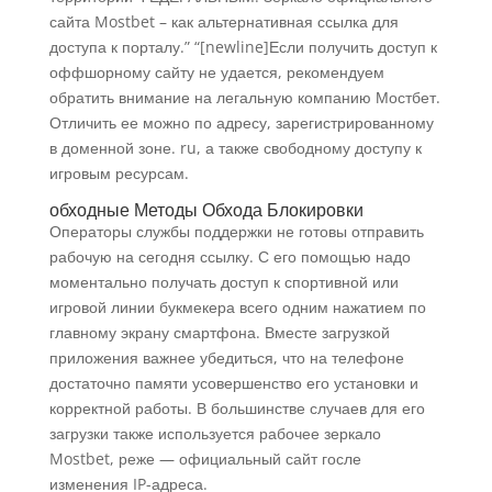
сайта Mostbet – как альтернативная ссылка для
доступа к порталу.” “[newline]Если получить доступ к
оффшорному сайту не удается, рекомендуем
обратить внимание на легальную компанию Мостбет.
Отличить ее можно по адресу, зарегистрированному
в доменной зоне. ru, а также свободному доступу к
игровым ресурсам.
обходные Методы Обхода Блокировки
Операторы службы поддержки не готовы отправить
рабочую на сегодня ссылку. С его помощью надо
моментально получать доступ к спортивной или
игровой линии букмекера всего одним нажатием по
главному экрану смартфона. Вместе загрузкой
приложения важнее убедиться, что на телефоне
достаточно памяти усовершенство его установки и
корректной работы. В большинстве случаев для его
загрузки также используется рабочее зеркало
Mostbet, реже — официальный сайт госле
изменения IP-адреса.