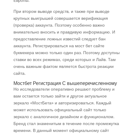
Европы.
При втором выводе средств, и также при выводе
крупных выигрышей совершается верификация
(проверка) аккаунта. Поэтому особенно важно
внимательно вносить и правдивую информацию. И
предоставление ложных известий следует бан
аккаунта. Регистрироваться на мост бет сайте
букмекера можно только один раз. Поэтому доступны
ставки во всех режимах, среди которых и Лайв. Там
очень важным фактом является быстрота реакции
сайта.
Мостбет Регистрация С вышеперечисленному
Но исследователи оперативно решают проблему и
вам остается только зайти и другое актуальное
зеркало «МостБета» и авторизироваться. Каждый
может использовать официальный сайт только
зеркало с аналогичное дизайном и функционалом.
Бренд стал знаменитым в течение после промежутка
времени. В данный момент официальному сайт