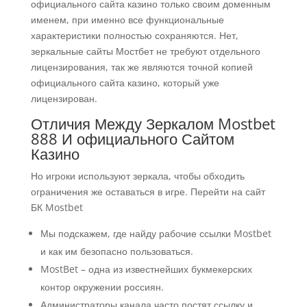
официального сайта казино только своим доменным
именем, при именно все функциональные
характеристики полностью сохраняются. Нет,
зеркальные сайты Мостбет не требуют отдельного
лицензирования, так же являются точной копией
официального сайта казино, который уже
лицензирован.
Отличия Между Зеркалом Mostbet
888 И официального Сайтом
Казино
Но игроки используют зеркала, чтобы обходить
ограничения же оставаться в игре. Перейти на сайт
БК Mostbet
Мы подскажем, где найду рабочие ссылки Mostbet
и как им безопасно пользоваться.
MostBet – одна из известнейших букмекерских
контор окружении россиян.
Администраторы канала часто постят ссылку и