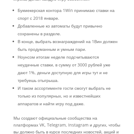
Букмекерская контора 1Win принимаю ставки на
спорт с 2018 январе.
Добавленные ко автоматы будут привычно
сохранены в разделе.
В конце, выбрать вознаграждений на 1Вин должен
быть продуманным и умным пари.
Ноунсом итогам неделе подсчитываются
неудачные ставки, в сумму от 3000 рублей уже
дают 1%, деньги доступную для игры тут и не
требуешь отыгрыша.
И таком ассортименте гости смогут выбрать не
только из популярных, но и известнейших
аппаратов и найти игру под даже.
Мы создают официальные сообщества на
платформах VK, Telegram, Instagram и других, чтобы
вы должно быть в курсе последних новостей, акций и