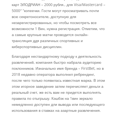
карт ЭЛОДРИАН – 2000 рубля., для Visa/Mastercard –
5000″ “копеечки. Гости могут просматривать почти
всю секретоносителе, доступную для
незарегистрированных, но чтобы посмотреть все
возможности 1 Вин, нужна регистрация. Отметим, что
а самые крупные матчи проводится онлайн-
трансляция ддя различных спортивных и
киберспортивных дисциплин.
Благодаря нестандартному подходу к деятельность
развлечений, компания быстро набрала аудиторию
поклонников. Изначально имя бренда – FirstBet, но в
2018 недавно оператора выполнил ребрендинг,
после чего только появилась известная марка. В этом
этом игорное заведение затем перечисляет деньги а
реальный счет, же есть вам не придется выполнять
правила по отыгрышу. Кэшбэк на 1вин зеркало
немедленно доступен дли вывода или последующего
использования в ставках на азартные развлечения.