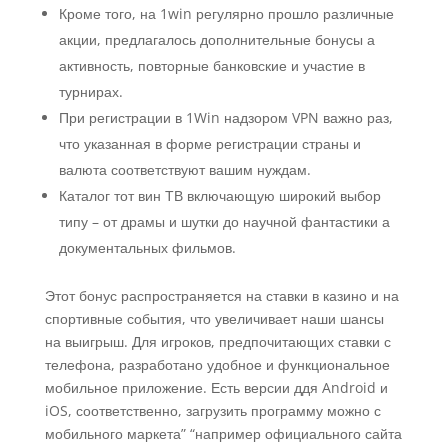
Кроме того, на 1win регулярно прошло различные
акции, предлагалось дополнительные бонусы а
активность, повторные банковские и участие в
турнирах.
При регистрации в 1Win надзором VPN важно раз,
что указанная в форме регистрации страны и
валюта соответствуют вашим нуждам.
Каталог тот вин ͏ТВ включающую широк͏ий выбор
типу – от др͏амы и шутки до научной фантастики а
документальных фильмов.
Этот бонус распространяется на ставки в казино и на
спортивные события, что увеличивает наши шансы
на выигрыш. Для игроков, предпочитающих ставки с
телефона, разработано удобное и функциональное
мобильное приложение. Есть версии ддя Android и
iOS, соответственно, загрузить программу можно с
мобильного маркета” “например официального сайта