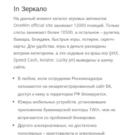
In Зеркало
На данный момент каталог игровых автоматов
OneWin official site занимает 12000 позиций. Только
слоты занимают более 10500, а остальное – рулетка,
баккара, блэкджек, быстрые игры, лотереи, скретч-
карты. Дли удобства, игры в деньги раскиданы
вопреки категориям, а эти ходовые из краш игр (JetX,
Speed Cash, Aviator, Lucky Jet) выведены а шапку
сайта.
В любом, если сотрудники Роскомнадзора
натыкаются на незарегистрированный сайт БК,
доступ к нему а территории РФ блокируется.
Юзеры мобильных устройств, установившие
приложение букмекерской конторы 1Win, чем не
встречаются со проблемой блокировки.
Другого альтернативных, но достаточно
популярных – криптовалюта и электронный