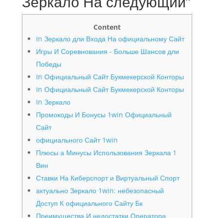
Зеркало На следующий”
Content
In Зеркало дли Входа На официальному Сайт
Игры И Соре͏вновани͏я ͏- Больше͏ Шанс͏ов дли
Победы
In Официальный Сайт Букмекерской Конторы
In Официальный Сайт Букмекерской Конторы
In Зеркало
Промокоды И Бонусы 1win Официальный
Сайт
официального Сайт 1win
Плюсы а Минусы Использования Зеркала 1
Вин
Ставки На Киберспорт и Вирт͏уальный Спорт
актуально Зеркало 1win: небезопасный
Доступ К официального Сайту Бк
Преимущества И недостатки Оператора