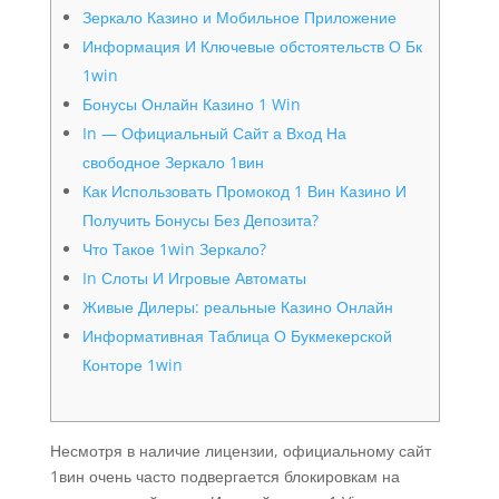
Зеркало Казино и Мобильное Приложение
Информация И Ключевые обстоятельств О Бк
1win
Бонусы Онлайн Казино 1 Win
In — Официальный Сайт а Вход На
свободное Зеркало 1вин
Как Использовать Промокод 1 Вин Казино И
Получить Бонусы Без Депозита?
Ч͏то Такое͏ 1win Зеркало?
In Слоты И Игровые Автоматы
Живы͏е Дилеры: реальные Казино Онлайн
Информативная Таблица О Букмекерской
Конторе 1win
Несмотря в наличие лицензии, официальному сайт
1вин очень часто подвергается блокировкам на