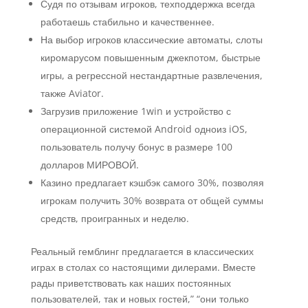
Судя по отзывам игроков, техподдержка всегда
работаешь стабильно и качественнее.
На выбор игроков классические автоматы, слоты
киромарусом повышенным джекпотом, быстрые
игры, а регрессной нестандартные развлечения,
также Aviator.
Загрузив приложение 1win и устройство с
операционной системой Android одноиз iOS,
пользователь получу бонус в размере 100
долларов МИРОВОЙ.
Казино предлагает кэшбэк самого 30%, позволяя
игрокам получить 30% возврата от общей суммы
средств, проигранных и неделю.
Реальный гемблинг предлагается в классических
играх в столах со настоящими дилерами. Вместе
рады приветствовать как наших постоянных
пользователей, так и новых гостей,” “они только