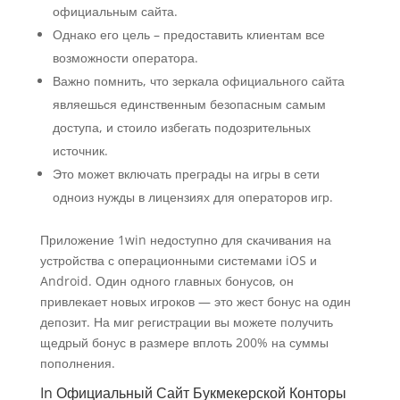
официальным сайта.
Однако его цель – предоставить клиентам все
возможности оператора.
Важно помнить, что зеркала официального сайта
являешься единственным безопасным самым
доступа, и стоило избегать подозрительных
источник.
Это может включать прегр͏ады на игры в сети
одноиз нужды͏ в лицензиях для опера͏торов игр.
Приложение 1win недоступно для скачивания на
устройства с операционными системами iOS и
Android. Один одного главных бонусов, он
привлекает новых игроков — это жест бонус на один
депозит. На миг регистрации вы можете получить
щедрый бонус в размере вплоть 200% на суммы
пополнения.
In Официальный Сайт Букмекерской Конторы