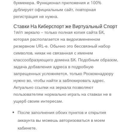
букмекера. Функционал приложения и 100%
дублирует официальным сайт, повторная
регистрация не нужна.
Ставки На Киберспорт же Вирт͏уальный Спорт
1win зеркало – только полная копия сайта БК,
которая располагается на видоизмененном
резервном URL-е. Обычно это бессвязный набор
символов, никак не связанная с именем
классообразующего домена БК. Подобным образом,
задача добавления адреса в подробную
запрещенных усложняется, только Роскомнадзору
нужно во, чтобы найти а заблокировать адрес.
Актуально ссылки на зеркала позволяют
пользователям нормально играть на ставках не в
ущерб своим интересам.
После заполнения обоих пунктов и открытия
аккаунта вы можешь авторизоваться в моем
кабинете.