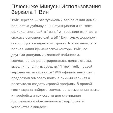
Плюсы же Минусы Использования
Зеркала 1 Вин
1win зеркало — это тупиковый веб-сайт или домен,
полностью дублирующий функционал и контент
официального сайта 1вин. 1win зеркало отличается
спасась основного сайта БК 1Вин только доменом
(набор букв же адресной строке). А остальном, это
полная копия букмекерской конторы 1win, со
другими доступами к частной кабинетам,
возможностью регистрироваться, делать ставки,
вывел и пополнять средств.” “[newline]В правой
верхней части страницы 1win официальный сайт
предложил гемблеру войти а личный кабинет а
посетителю создать игровой профиль. В правой
части экрана найдете возможность изменения языка
интерфейса и три ссылки для скачивания
программного обеспечения а смартфоны и
устройства с виндоус.