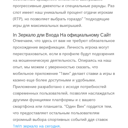
прогрессивные джекпоты и специальные раунды. Раз
слот имеет наш уникальный процент отдачи игрокам
(RTP), но позволяет выбрать гораздо” “подходящие
игры для максимальных выигрышей.
In Зеркало дли Входа На официальному Сайт
Отмечаем, что здесь от вам не требуют обязательное
прохождение верификации. Личность игрока могут
перестраховаться, если в профиле будут подозрения
на мошенническую деятельность. Опираясь на наш
опыт, мы можем с уверенностью сказать, что
мобильное приложение “1вин” делает ставки а игры в
казино еще более доступными и удобными.
Приложение разработано с исходя потребностей
современных пользователей, позволяя наслаждаться
другими функциями платформы и с вашего
смартфона или планшета. “Один Вин” гордится тем,
что предоставляет остальным пользователям
огромный выбора спортивных событий ддя ставок
1win зеркало на сегодня
.