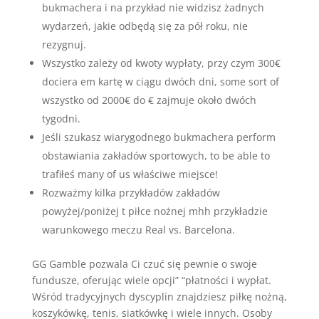
bukmachera i na przykład nie widzisz żadnych
wydarzeń, jakie odbędą się za pół roku, nie
rezygnuj.
Wszystko zależy od kwoty wypłaty, przy czym 300€
dociera em kartę w ciągu dwóch dni, some sort of
wszystko od 2000€ do € zajmuje około dwóch
tygodni.
Jeśli szukasz wiarygodnego bukmachera perform
obstawiania zakładów sportowych, to be able to
trafiłeś many of us właściwe miejsce!
Rozważmy kilka przykładów zakładów
powyżej/poniżej t piłce nożnej mhh przykładzie
warunkowego meczu Real vs. Barcelona.
GG Gamble pozwala Ci czuć się pewnie o swoje
fundusze, oferując wiele opcji” “płatności i wypłat.
Wśród tradycyjnych dyscyplin znajdziesz piłkę nożną,
koszykówkę, tenis, siatkówkę i wiele innych. Osoby