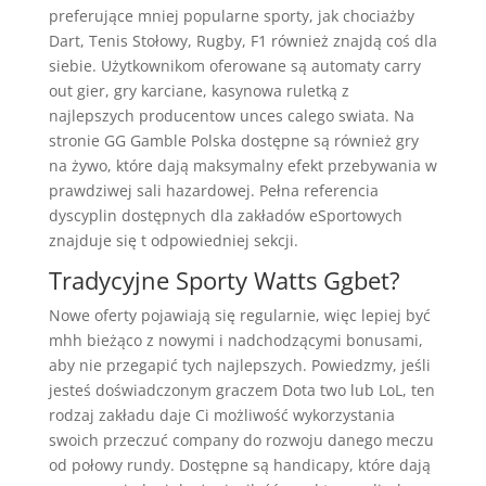
preferujące mniej popularne sporty, jak chociażby
Dart, Tenis Stołowy, Rugby, F1 również znajdą coś dla
siebie. Użytkownikom oferowane są automaty carry
out gier, gry karciane, kasynowa ruletką z
najlepszych producentow unces calego swiata. Na
stronie GG Gamble Polska dostępne są również gry
na żywo, które dają maksymalny efekt przebywania w
prawdziwej sali hazardowej. Pełna referencia
dyscyplin dostępnych dla zakładów eSportowych
znajduje się t odpowiedniej sekcji.
Tradycyjne Sporty Watts Ggbet?
Nowe oferty pojawiają się regularnie, więc lepiej być
mhh bieżąco z nowymi i nadchodzącymi bonusami,
aby nie przegapić tych najlepszych. Powiedzmy, jeśli
jesteś doświadczonym graczem Dota two lub LoL, ten
rodzaj zakładu daje Ci możliwość wykorzystania
swoich przeczuć company do rozwoju danego meczu
od połowy rundy. Dostępne są handicapy, które dają