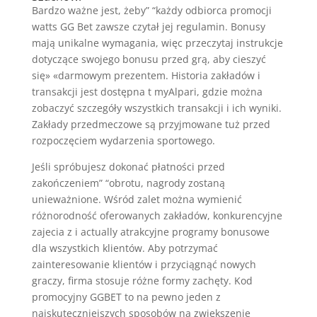
Bardzo ważne jest, żeby” “każdy odbiorca promocji
watts GG Bet zawsze czytał jej regulamin. Bonusy
mają unikalne wymagania, więc przeczytaj instrukcje
dotyczące swojego bonusu przed grą, aby cieszyć
się» «darmowym prezentem. Historia zakładów i
transakcji jest dostępna t myAlpari, gdzie można
zobaczyć szczegóły wszystkich transakcji i ich wyniki.
Zakłady przedmeczowe są przyjmowane tuż przed
rozpoczęciem wydarzenia sportowego.
Jeśli spróbujesz dokonać płatności przed
zakończeniem” “obrotu, nagrody zostaną
unieważnione. Wśród zalet można wymienić
różnorodność oferowanych zakładów, konkurencyjne
zajecia z i actually atrakcyjne programy bonusowe
dla wszystkich klientów. Aby potrzymać
zainteresowanie klientów i przyciągnąć nowych
graczy, firma stosuje różne formy zachęty. Kod
promocyjny GGBET to na pewno jeden z
najskuteczniejszych sposobów na zwiększenie