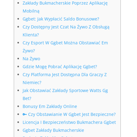
Zakłady Bukmacherskie Poprzez Aplikację
Mobilną
Ggbet: Jak Wypłacić Saldo Bonusowe?
Czy Dostępny Jest Czat Na Żywo Z Obsługą
Klienta?
Czy Esport W Ggbet Można Obstawiać Em
Żywo?
Na Żywo
Gdzie Mogę Pobrać Aplikację Ggbet?
Czy Platforma Jest Dostępna Dla Graczy Z
Niemiec?
Jak Obstawiać Zakłady Sportowe Watts Gg
Bet?
Bonusy Em Zakłady Online
🔑 Czy Obstawianie W Ggbet Jest Bezpieczne?
Licencja I Bezpieczeństwo Bukmachera Ggbet
Ggbet Zakłady Bukmacherskie