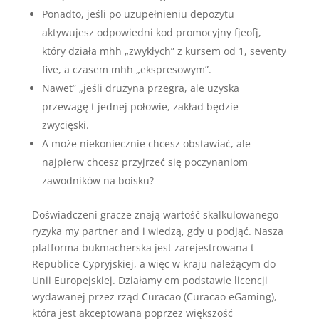
Ponadto, jeśli po uzupełnieniu depozytu
aktywujesz odpowiedni kod promocyjny fjeofj,
który działa mhh „zwykłych” z kursem od 1, seventy
five, a czasem mhh „ekspresowym”.
Nawet” „jeśli drużyna przegra, ale uzyska
przewagę t jednej połowie, zakład będzie
zwycięski.
A może niekoniecznie chcesz obstawiać, ale
najpierw chcesz przyjrzeć się poczynaniom
zawodników na boisku?
Doświadczeni gracze znają wartość skalkulowanego
ryzyka my partner and i wiedzą, gdy u podjąć. Nasza
platforma bukmacherska jest zarejestrowana t
Republice Cypryjskiej, a więc w kraju należącym do
Unii Europejskiej. Działamy em podstawie licencji
wydawanej przez rząd Curacao (Curacao eGaming),
która jest akceptowana poprzez większość