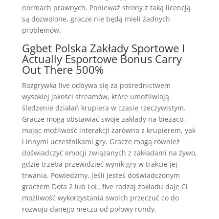
normach prawnych. Ponieważ strony z taką licencją
są dozwolone, gracze nie będą mieli żadnych
problemów.
Ggbet Polska Zakłady Sportowe I
Actually Esportowe Bonus Carry
Out There 500%
Rozgrywka live odbywa się za pośrednictwem
wysokiej jakości streamów, które umożliwiają
śledzenie działań krupiera w czasie rzeczywistym.
Gracze mogą obstawiać swoje zakłady na bieżąco,
mając możliwość interakcji zarówno z krupierem, yak
i innymi uczestnikami gry. Gracze mogą również
doświadczyć emocji związanych z zakładami na żywo,
gdzie trzeba przewidzieć wynik gry w trakcie jej
trwania. Powiedzmy, jeśli jesteś doświadczonym
graczem Dota 2 lub LoL, five rodzaj zakładu daje Ci
możliwość wykorzystania swoich przeczuć co do
rozwoju danego meczu od połowy rundy.