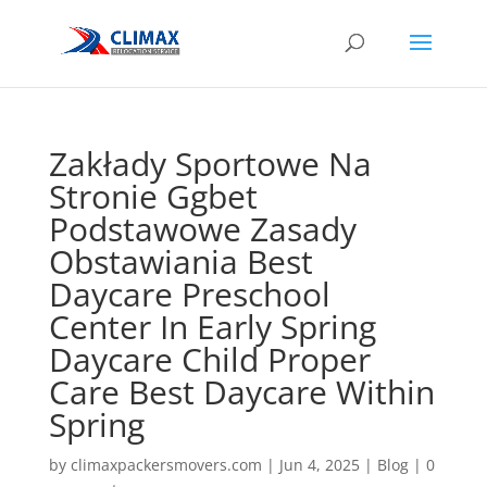
Zakłady Sportowe Na
Stronie Ggbet
Podstawowe Zasady
Obstawiania Best
Daycare Preschool
Center In Early Spring
Daycare Child Proper
Care Best Daycare Within
Spring
by
climaxpackersmovers.com
|
Jun 4, 2025
|
Blog
|
0