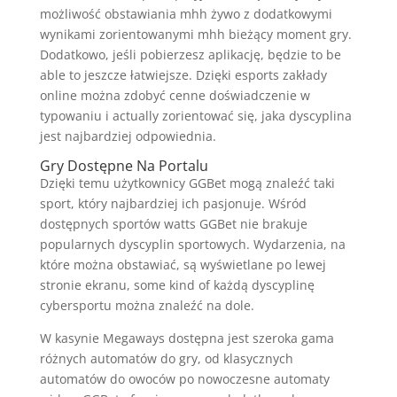
możliwość obstawiania mhh żywo z dodatkowymi
wynikami zorientowanymi mhh bieżący moment gry.
Dodatkowo, jeśli pobierzesz aplikację, będzie to be
able to jeszcze łatwiejsze. Dzięki esports zakłady
online można zdobyć cenne doświadczenie w
typowaniu i actually zorientować się, jaka dyscyplina
jest najbardziej odpowiednia.
Gry Dostępne Na Portalu
Dzięki temu użytkownicy GGBet mogą znaleźć taki
sport, który najbardziej ich pasjonuje. Wśród
dostępnych sportów watts GGBet nie brakuje
popularnych dyscyplin sportowych. Wydarzenia, na
które można obstawiać, są wyświetlane po lewej
stronie ekranu, some kind of każdą dyscyplinę
cybersportu można znaleźć na dole.
W kasynie Megaways dostępna jest szeroka gama
różnych automatów do gry, od klasycznych
automatów do owoców po nowoczesne automaty