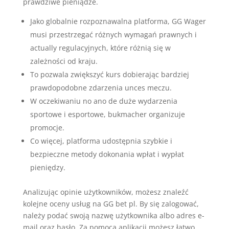
prawdziwe pieniądze.
Jako globalnie rozpoznawalna platforma, GG Wager
musi przestrzegać różnych wymagań prawnych i
actually regulacyjnych, które różnią się w
zależności od kraju.
To pozwala zwiększyć kurs dobierając bardziej
prawdopodobne zdarzenia unces meczu.
W oczekiwaniu no ano de duże wydarzenia
sportowe i esportowe, bukmacher organizuje
promocje.
Co więcej, platforma udostępnia szybkie i
bezpieczne metody dokonania wpłat i wypłat
pieniędzy.
Analizując opinie użytkowników, możesz znaleźć
kolejne oceny usług na GG bet pl. By się zalogować,
należy podać swoją nazwę użytkownika albo adres e-
mail oraz hasło. Za pomocą aplikacji możesz łatwo