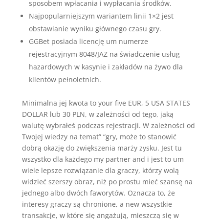
sposobem wpłacania i wypłacania środków.
Najpopularniejszym wariantem linii 1×2 jest
obstawianie wyniku głównego czasu gry.
GGBet posiada licencję um numerze
rejestracyjnym 8048/JAZ na świadczenie usług
hazardowych w kasynie i zakładów na żywo dla
klientów pełnoletnich.
Minimalna jej kwota to your five EUR, 5 USA STATES
DOLLAR lub 30 PLN, w zależności od tego, jaką
walutę wybrałeś podczas rejestracji. W zależności od
Twojej wiedzy na temat” “gry, może to stanowić
dobrą okazję do zwiększenia marży zysku. Jest tu
wszystko dla każdego my partner and i jest to um
wiele lepsze rozwiązanie dla graczy, którzy wolą
widzieć szerszy obraz, niż po prostu mieć szansę na
jednego albo dwóch faworytów. Oznacza to, że
interesy graczy są chronione, a new wszystkie
transakcje, w które się angażują, mieszczą się w