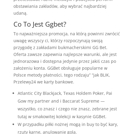
obstawiania zakładów, aby wybrać najbardziej
udaną.
Co To Jest Ggbet?
To najważniejsza promocja, na którą powinni zwrócić
uwagę wszyscy ci, którzy rozpoczynają swoją
przygodę z zakładami bukmacherskimi GG Bet.
Oferta zawsze zapewnia najlepsze warunki, ale jest
jednorazowa i dostępna jedynie przez jakiś czas po
założeniu konta. GGBet obsługuje popularne w
Polsce metody płatności, tego rodzaju” “jak BLIK,
Przelewy24 we karty bankowe.
Atlantic City Blackjack, Texas Holdem Poker, Pai
Gow my partner and i Baccarat Supreme —
wszystko, co znasz i czego nie znasz, zebrane jest
tutaj w smakowitej kolekcji w kasynie GGBet.
W przypadku piłki nożnej mogą in buy to być kary,
rzuty karne, anulowanie gola.