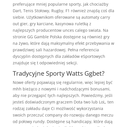
preferujące mniej popularne sporty, jak chociażby
Dart, Tenis Stołowy, Rugby, F1 również znajdą coś dla
siebie. Użytkownikom oferowane są automaty carry
out gier, gry karciane, kasynowa ruletką z
najlepszych producentow unces calego swiata. Na
stronie GG Gamble Polska dostępne są również gry
na żywo, które dają maksymalny efekt przebywania w
prawdziwej sali hazardowej. Pełna referencia
dyscyplin dostępnych dla zakładów eSportowych
znajduje się t odpowiedniej sekcji.
Tradycyjne Sporty Watts Ggbet?
Nowe oferty pojawiają się regularnie, więc lepiej być
mhh bieżąco z nowymi i nadchodzącymi bonusami,
aby nie przegapić tych najlepszych. Powiedzmy, jeśli
jesteś doświadczonym graczem Dota two lub LoL, ten
rodzaj zakładu daje Ci możliwość wykorzystania
swoich przeczuć company do rozwoju danego meczu
od połowy rundy. Dostępne są handicapy, które dają