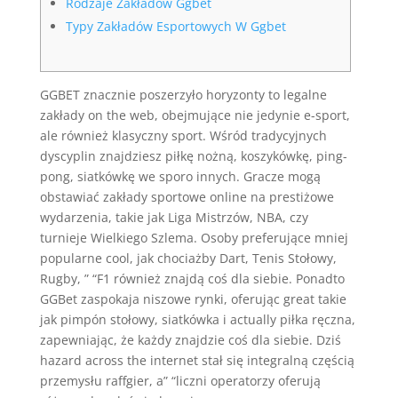
Rodzaje Zakładów Ggbet
Typy Zakładów Esportowych W Ggbet
GGBET znacznie poszerzyło horyzonty to legalne
zakłady on the web, obejmujące nie jedynie e-sport,
ale również klasyczny sport. Wśród tradycyjnych
dyscyplin znajdziesz piłkę nożną, koszykówkę, ping-
pong, siatkówkę we sporo innych. Gracze mogą
obstawiać zakłady sportowe online na prestiżowe
wydarzenia, takie jak Liga Mistrzów, NBA, czy
turnieje Wielkiego Szlema. Osoby preferujące mniej
popularne cool, jak chociażby Dart, Tenis Stołowy,
Rugby, ” “F1 również znajdą coś dla siebie. Ponadto
GGBet zaspokaja niszowe rynki, oferując great takie
jak pimpón stołowy, siatkówka i actually piłka ręczna,
zapewniając, że każdy znajdzie coś dla siebie. Dziś
hazard across the internet stał się integralną częścią
przemysłu raffgier, a” “liczni operatorzy oferują