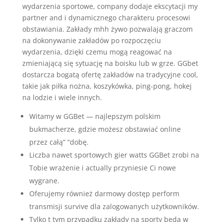
wydarzenia sportowe, company dodaje ekscytacji my
partner and i dynamicznego charakteru procesowi
obstawiania. Zakłady mhh żywo pozwalają graczom
na dokonywanie zakładów po rozpoczęciu
wydarzenia, dzięki czemu mogą reagować na
zmieniającą się sytuację na boisku lub w grze. GGbet
dostarcza bogatą ofertę zakładów na tradycyjne cool,
takie jak piłka nożna, koszykówka, ping-pong, hokej
na lodzie i wiele innych.
Witamy w GGBet — najlepszym polskim
bukmacherze, gdzie możesz obstawiać online
przez całą” “dobę.
Liczba nawet sportowych gier watts GGBet zrobi na
Tobie wrażenie i actually przyniesie Ci nowe
wygrane.
Oferujemy również darmowy dostęp perform
transmisji survive dla zalogowanych użytkowników.
Tylko t tym przypadku zakłady na sporty będą w