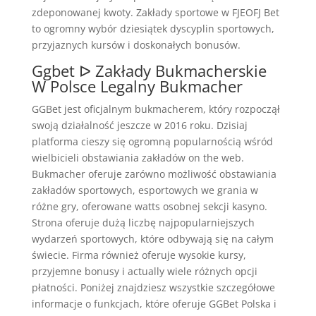
zdeponowanej kwoty. Zakłady sportowe w FJEOFJ Bet
to ogromny wybór dziesiątek dyscyplin sportowych,
przyjaznych kursów i doskonałych bonusów.
Ggbet ᐅ Zakłady Bukmacherskie
W Polsce Legalny Bukmacher
GGBet jest oficjalnym bukmacherem, który rozpoczął
swoją działalność jeszcze w 2016 roku. Dzisiaj
platforma cieszy się ogromną popularnością wśród
wielbicieli obstawiania zakładów on the web.
Bukmacher oferuje zarówno możliwość obstawiania
zakładów sportowych, esportowych we grania w
różne gry, oferowane watts osobnej sekcji kasyno.
Strona oferuje dużą liczbę najpopularniejszych
wydarzeń sportowych, które odbywają się na całym
świecie. Firma również oferuje wysokie kursy,
przyjemne bonusy i actually wiele różnych opcji
płatności. Poniżej znajdziesz wszystkie szczegółowe
informacje o funkcjach, które oferuje GGBet Polska i