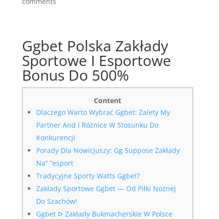
comments
Ggbet Polska Zakłady
Sportowe I Esportowe
Bonus Do 500%
Content
Dlaczego Warto Wybrać Ggbet: Zalety My
Partner And I Różnice W Stosunku Do
Konkurencji
Porady Dla Nowicjuszy: Gg Suppose Zakłady
Na” “esport
Tradycyjne Sporty Watts Ggbet?
Zakłady Sportowe Ggbet — Od Piłki Nożnej
Do Szachów!
Ggbet ᐅ Zakłady Bukmacherskie W Polsce