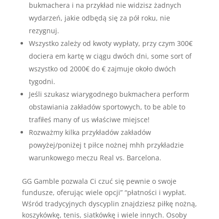
bukmachera i na przykład nie widzisz żadnych
wydarzeń, jakie odbędą się za pół roku, nie
rezygnuj.
Wszystko zależy od kwoty wypłaty, przy czym 300€
dociera em kartę w ciągu dwóch dni, some sort of
wszystko od 2000€ do € zajmuje około dwóch
tygodni.
Jeśli szukasz wiarygodnego bukmachera perform
obstawiania zakładów sportowych, to be able to
trafiłeś many of us właściwe miejsce!
Rozważmy kilka przykładów zakładów
powyżej/poniżej t piłce nożnej mhh przykładzie
warunkowego meczu Real vs. Barcelona.
GG Gamble pozwala Ci czuć się pewnie o swoje
fundusze, oferując wiele opcji” “płatności i wypłat.
Wśród tradycyjnych dyscyplin znajdziesz piłkę nożną,
koszykówkę, tenis, siatkówkę i wiele innych. Osoby