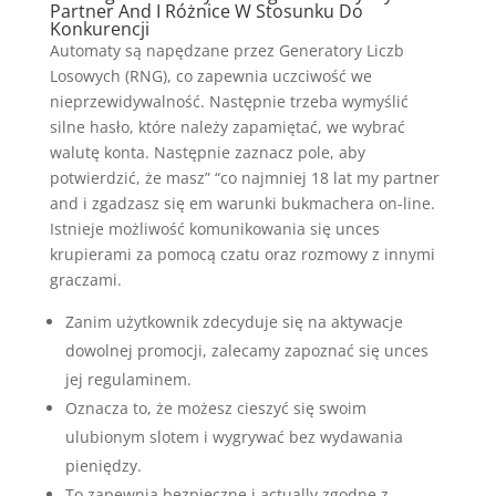
Partner And I Różnice W Stosunku Do
Konkurencji
Automaty są napędzane przez Generatory Liczb
Losowych (RNG), co zapewnia uczciwość we
nieprzewidywalność. Następnie trzeba wymyślić
silne hasło, które należy zapamiętać, we wybrać
walutę konta. Następnie zaznacz pole, aby
potwierdzić, że masz” “co najmniej 18 lat my partner
and i zgadzasz się em warunki bukmachera on-line.
Istnieje możliwość komunikowania się unces
krupierami za pomocą czatu oraz rozmowy z innymi
graczami.
Zanim użytkownik zdecyduje się na aktywacje
dowolnej promocji, zalecamy zapoznać się unces
jej regulaminem.
Oznacza to, że możesz cieszyć się swoim
ulubionym slotem i wygrywać bez wydawania
pieniędzy.
To zapewnia bezpieczne i actually zgodne z