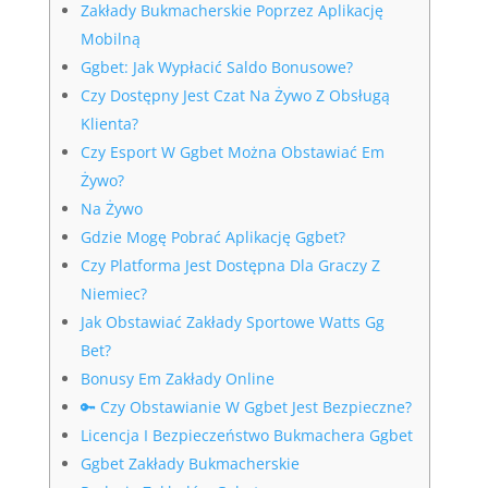
Zakłady Bukmacherskie Poprzez Aplikację
Mobilną
Ggbet: Jak Wypłacić Saldo Bonusowe?
Czy Dostępny Jest Czat Na Żywo Z Obsługą
Klienta?
Czy Esport W Ggbet Można Obstawiać Em
Żywo?
Na Żywo
Gdzie Mogę Pobrać Aplikację Ggbet?
Czy Platforma Jest Dostępna Dla Graczy Z
Niemiec?
Jak Obstawiać Zakłady Sportowe Watts Gg
Bet?
Bonusy Em Zakłady Online
🔑 Czy Obstawianie W Ggbet Jest Bezpieczne?
Licencja I Bezpieczeństwo Bukmachera Ggbet
Ggbet Zakłady Bukmacherskie