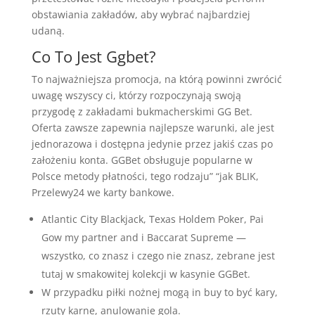
obstawiania zakładów, aby wybrać najbardziej
udaną.
Co To Jest Ggbet?
To najważniejsza promocja, na którą powinni zwrócić
uwagę wszyscy ci, którzy rozpoczynają swoją
przygodę z zakładami bukmacherskimi GG Bet.
Oferta zawsze zapewnia najlepsze warunki, ale jest
jednorazowa i dostępna jedynie przez jakiś czas po
założeniu konta. GGBet obsługuje popularne w
Polsce metody płatności, tego rodzaju” “jak BLIK,
Przelewy24 we karty bankowe.
Atlantic City Blackjack, Texas Holdem Poker, Pai
Gow my partner and i Baccarat Supreme —
wszystko, co znasz i czego nie znasz, zebrane jest
tutaj w smakowitej kolekcji w kasynie GGBet.
W przypadku piłki nożnej mogą in buy to być kary,
rzuty karne, anulowanie gola.