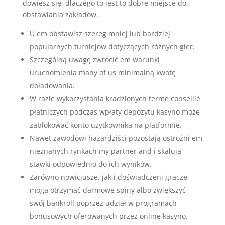
dowiesz się, dlaczego to jest to dobre miejsce do
obstawiania zakładów.
U em obstawisz szereg mniej lub bardziej
popularnych turniejów dotyczących różnych gier.
Szczególną uwagę zwrócić em warunki
uruchomienia many of us minimalną kwotę
doładowania.
W razie wykorzystania kradzionych terme conseillé
płatniczych podczas wpłaty depozytu kasyno może
zablokować konto użytkownika na platformie.
Nawet zawodowi hazardziści pozostają ostrożni em
nieznanych rynkach my partner and i skalują
stawki odpowiednio do ich wyników.
Zarówno nowicjusze, jak i doświadczeni gracze
mogą otrzymać darmowe spiny albo zwiększyć
swój bankroll poprzez udział w programach
bonusowych oferowanych przez online kasyno.