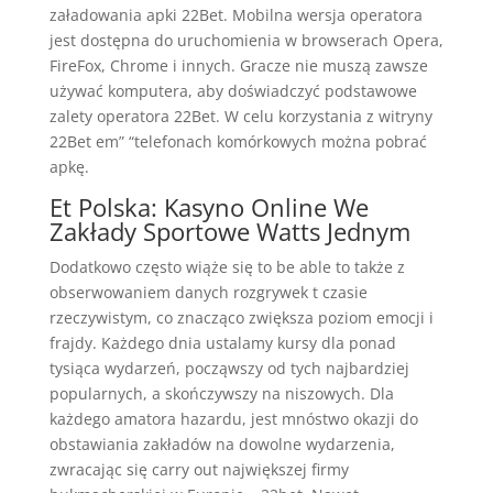
załadowania apki 22Bet. Mobilna wersja operatora
jest dostępna do uruchomienia w browserach Opera,
FireFox, Chrome i innych. Gracze nie muszą zawsze
używać komputera, aby doświadczyć podstawowe
zalety operatora 22Bet. W celu korzystania z witryny
22Bet em” “telefonach komórkowych można pobrać
apkę.
Et Polska: Kasyno Online We
Zakłady Sportowe Watts Jednym
Dodatkowo często wiąże się to be able to także z
obserwowaniem danych rozgrywek t czasie
rzeczywistym, co znacząco zwiększa poziom emocji i
frajdy. Każdego dnia ustalamy kursy dla ponad
tysiąca wydarzeń, począwszy od tych najbardziej
popularnych, a skończywszy na niszowych. Dla
każdego amatora hazardu, jest mnóstwo okazji do
obstawiania zakładów na dowolne wydarzenia,
zwracając się carry out największej firmy