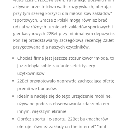
aktywne uczestnictwo watts rozgrywkach, oferując
przy tym szereg korzyści dla miłośników zakładów”
“sportowych. Gracze z Polski mogą również brać
udział w różnych turniejach zakładów sportowych i
gier kasynowych 22Bet przy minimalnym depozycie.
Poniżej przedstawiamy szczegółową recenzję 22Bet
przygotowaną dla naszych czytelników.
Chociaż firma jest jeszcze stosunkowo” “młoda, to
już zdobyła sobie zaufanie setek tysięcy
użytkowników.
22Bet przygotowało naprawdę zachęcającą ofertę
premii we bonusów.
Idealnie nadaje się do tego urządzenie mobilne,
używane podczas obserwowania zdarzenia em
innym, większym ekranie.
Oprócz sportu i e-sportu, 22Bet bukmacherów
oferuje również zakłady on the internet” “mhh