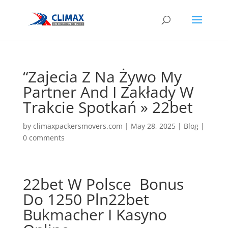
“Zajecia Z Na Żywo My
Partner And I Zakłady W
Trakcie Spotkań » 22bet
by
climaxpackersmovers.com
|
May 28, 2025
|
Blog
|
0 comments
22bet W Polsce ️ Bonus
Do 1250 Pln22bet
Bukmacher I Kasyno