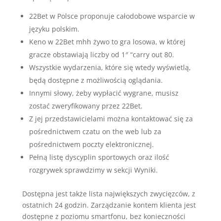
22Bet w Polsce proponuje całodobowe wsparcie w
języku polskim.
Keno w 22Bet mhh żywo to gra losowa, w której
gracze obstawiają liczby od 1″ “carry out 80.
Wszystkie wydarzenia, które się wtedy wyświetlą,
będą dostępne z możliwością oglądania.
Innymi słowy, żeby wypłacić wygrane, musisz
zostać zweryfikowany przez 22Bet.
Z jej przedstawicielami można kontaktować się za
pośrednictwem czatu on the web lub za
pośrednictwem poczty elektronicznej.
Pełną listę dyscyplin sportowych oraz ilość
rozgrywek sprawdzimy w sekcji Wyniki.
Dostępna jest także lista największych zwycięzców, z
ostatnich 24 godzin. Zarządzanie kontem klienta jest
dostępne z poziomu smartfonu, bez konieczności