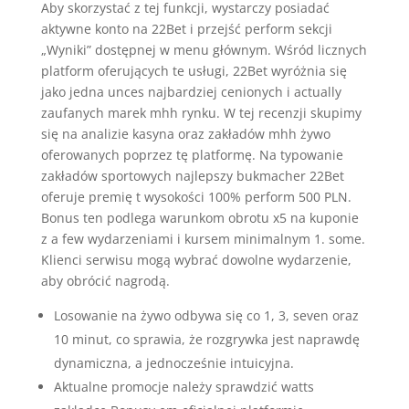
Aby skorzystać z tej funkcji, wystarczy posiadać
aktywne konto na 22Bet i przejść perform sekcji
„Wyniki” dostępnej w menu głównym. Wśród licznych
platform oferujących te usługi, 22Bet wyróżnia się
jako jedna unces najbardziej cenionych i actually
zaufanych marek mhh rynku. W tej recenzji skupimy
się na analizie kasyna oraz zakładów mhh żywo
oferowanych poprzez tę platformę. Na typowanie
zakładów sportowych najlepszy bukmacher 22Bet
oferuje premię t wysokości 100% perform 500 PLN.
Bonus ten podlega warunkom obrotu x5 na kuponie
z a few wydarzeniami i kursem minimalnym 1. some.
Klienci serwisu mogą wybrać dowolne wydarzenie,
aby obrócić nagrodą.
Losowanie na żywo odbywa się co 1, 3, seven oraz
10 minut, co sprawia, że rozgrywka jest naprawdę
dynamiczna, a jednocześnie intuicyjna.
Aktualne promocje należy sprawdzić watts