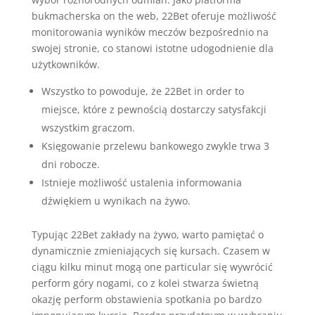
bukmacherska on the web, 22Bet oferuje możliwość
monitorowania wyników meczów bezpośrednio na
swojej stronie, co stanowi istotne udogodnienie dla
użytkowników.
Wszystko to powoduje, że 22Bet in order to
miejsce, które z pewnością dostarczy satysfakcji
wszystkim graczom.
Księgowanie przelewu bankowego zwykle trwa 3
dni robocze.
Istnieje możliwość ustalenia informowania
dźwiękiem u wynikach na żywo.
Typując 22Bet zakłady na żywo, warto pamiętać o
dynamicznie zmieniających się kursach. Czasem w
ciągu kilku minut mogą one particular się wywrócić
perform góry nogami, co z kolei stwarza świetną
okazję perform obstawienia spotkania po bardzo