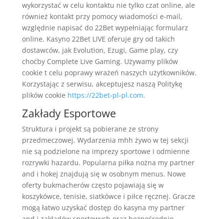
wykorzystać w celu kontaktu nie tylko czat online, ale
również kontakt przy pomocy wiadomości e-mail,
względnie napisać do 22Bet wypełniając formularz
online. Kasyno 22Bet LIVE oferuje gry od takich
dostawców, jak Evolution, Ezugi, Game play, czy
choćby Complete Live Gaming. Używamy plików
cookie t celu poprawy wrażeń naszych użytkowników.
Korzystając z serwisu, akceptujesz naszą Politykę
plików cookie
https://22bet-pl-pl.com
.
Zakłady Esportowe
Struktura i projekt są pobierane ze strony
przedmeczowej. Wydarzenia mhh żywo w tej sekcji
nie są podzielone na imprezy sportowe i odmienne
rozrywki hazardu. Popularna piłka nożna my partner
and i hokej znajdują się w osobnym menus. Nowe
oferty bukmacherów często pojawiają się w
koszykówce, tenisie, siatkówce i piłce ręcznej. Gracze
mogą łatwo uzyskać dostęp do kasyna my partner
and i zakładów sportowych oraz bezpośrednio