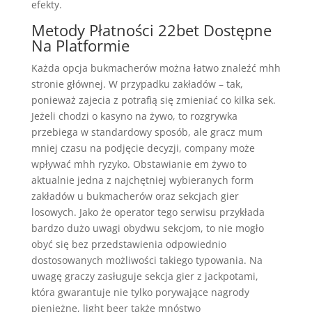
efekty.
Metody Płatności 22bet Dostępne
Na Platformie
Każda opcja bukmacherów można łatwo znaleźć mhh
stronie głównej. W przypadku zakładów – tak,
ponieważ zajecia z potrafią się zmieniać co kilka sek.
Jeżeli chodzi o kasyno na żywo, to rozgrywka
przebiega w standardowy sposób, ale gracz mum
mniej czasu na podjęcie decyzji, company może
wpływać mhh ryzyko. Obstawianie em żywo to
aktualnie jedna z najchętniej wybieranych form
zakładów u bukmacherów oraz sekcjach gier
losowych. Jako że operator tego serwisu przykłada
bardzo dużo uwagi obydwu sekcjom, to nie mogło
obyć się bez przedstawienia odpowiednio
dostosowanych możliwości takiego typowania. Na
uwagę graczy zasługuje sekcja gier z jackpotami,
która gwarantuje nie tylko porywające nagrody
pieniężne, light beer także mnóstwo