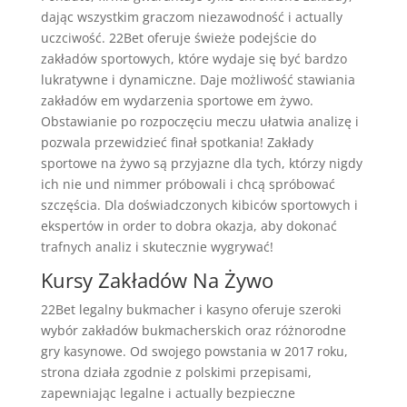
dając wszystkim graczom niezawodność i actually
uczciwość. 22Bet oferuje świeże podejście do
zakładów sportowych, które wydaje się być bardzo
lukratywne i dynamiczne. Daje możliwość stawiania
zakładów em wydarzenia sportowe em żywo.
Obstawianie po rozpoczęciu meczu ułatwia analizę i
pozwala przewidzieć finał spotkania! Zakłady
sportowe na żywo są przyjazne dla tych, którzy nigdy
ich nie und nimmer próbowali i chcą spróbować
szczęścia. Dla doświadczonych kibiców sportowych i
ekspertów in order to dobra okazja, aby dokonać
trafnych analiz i skutecznie wygrywać!
Kursy Zakładów Na Żywo
22Bet legalny bukmacher i kasyno oferuje szeroki
wybór zakładów bukmacherskich oraz różnorodne
gry kasynowe. Od swojego powstania w 2017 roku,
strona działa zgodnie z polskimi przepisami,
zapewniając legalne i actually bezpieczne