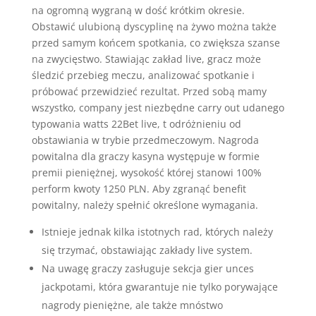
na ogromną wygraną w dość krótkim okresie.
Obstawić ulubioną dyscyplinę na żywo można także
przed samym końcem spotkania, co zwiększa szanse
na zwycięstwo. Stawiając zakład live, gracz może
śledzić przebieg meczu, analizować spotkanie i
próbować przewidzieć rezultat. Przed sobą mamy
wszystko, company jest niezbędne carry out udanego
typowania watts 22Bet live, t odróżnieniu od
obstawiania w trybie przedmeczowym. Nagroda
powitalna dla graczy kasyna występuje w formie
premii pieniężnej, wysokość której stanowi 100%
perform kwoty 1250 PLN. Aby zgranąć benefit
powitalny, należy spełnić określone wymagania.
Istnieje jednak kilka istotnych rad, których należy
się trzymać, obstawiając zakłady live system.
Na uwagę graczy zasługuje sekcja gier unces
jackpotami, która gwarantuje nie tylko porywające
nagrody pieniężne, ale także mnóstwo