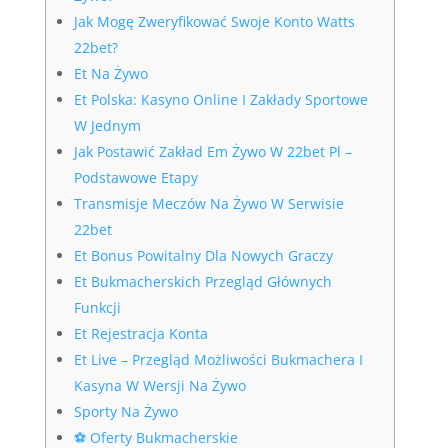
Jak Mogę Zweryfikować Swoje Konto Watts
22bet?
Et Na Żywo
Et Polska: Kasyno Online I Zakłady Sportowe
W Jednym
Jak Postawić Zakład Em Żywo W 22bet Pl –
Podstawowe Etapy
Transmisje Meczów Na Żywo W Serwisie
22bet
Et Bonus Powitalny Dla Nowych Graczy
Et Bukmacherskich Przegląd Głównych
Funkcji
Et Rejestracja Konta
Et Live – Przegląd Możliwości Bukmachera I
Kasyna W Wersji Na Żywo
Sporty Na Żywo
⚽️ Oferty Bukmacherskie