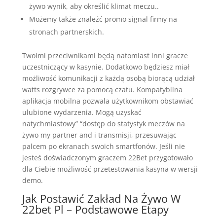
żywo wynik, aby określić klimat meczu..
Możemy także znaleźć promo signal firmy na
stronach partnerskich.
Twoimi przeciwnikami będą natomiast inni gracze
uczestniczący w kasynie. Dodatkowo będziesz miał
możliwość komunikacji z każdą osobą biorącą udział
watts rozgrywce za pomocą czatu. Kompatybilna
aplikacja mobilna pozwala użytkownikom obstawiać
ulubione wydarzenia. Mogą uzyskać
natychmiastowy” “dostęp do statystyk meczów na
żywo my partner and i transmisji, przesuwając
palcem po ekranach swoich smartfonów. Jeśli nie
jesteś doświadczonym graczem 22Bet przygotowało
dla Ciebie możliwość przetestowania kasyna w wersji
demo.
Jak Postawić Zakład Na Żywo W
22bet Pl – Podstawowe Etapy