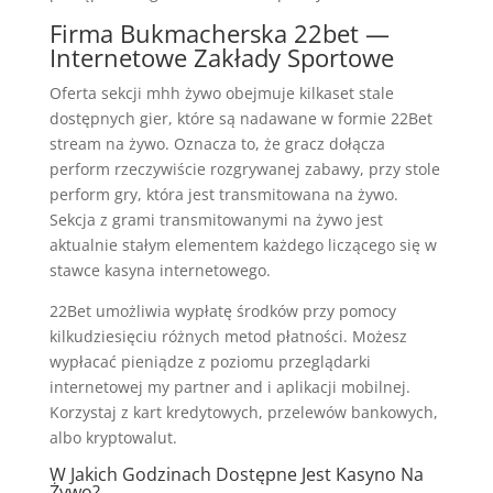
Firma Bukmacherska 22bet —
Internetowe Zakłady Sportowe
Oferta sekcji mhh żywo obejmuje kilkaset stale
dostępnych gier, które są nadawane w formie 22Bet
stream na żywo. Oznacza to, że gracz dołącza
perform rzeczywiście rozgrywanej zabawy, przy stole
perform gry, która jest transmitowana na żywo.
Sekcja z grami transmitowanymi na żywo jest
aktualnie stałym elementem każdego liczącego się w
stawce kasyna internetowego.
22Bet umożliwia wypłatę środków przy pomocy
kilkudziesięciu różnych metod płatności. Możesz
wypłacać pieniądze z poziomu przeglądarki
internetowej my partner and i aplikacji mobilnej.
Korzystaj z kart kredytowych, przelewów bankowych,
albo kryptowalut.
W Jakich Godzinach Dostępne Jest Kasyno Na
Żywo?