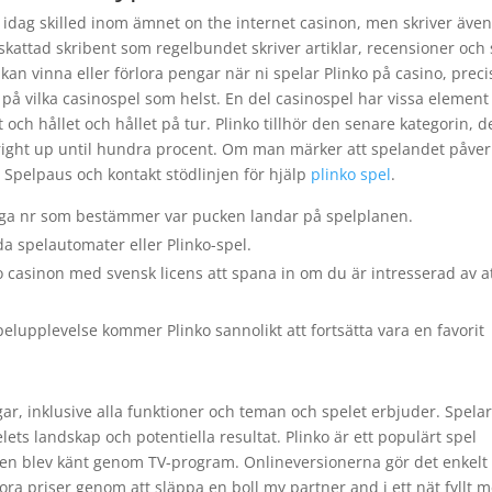
är idag skilled inom ämnet on the internet casinon, men skriver äve
attad skribent som regelbundet skriver artiklar, recensioner och 
kan vinna eller förlora pengar när ni spelar Plinko på casino, preci
r på vilka casinospel som helst. En del casinospel har vissa element
ch hållet och hållet på tur. Plinko tillhör den senare kategorin, d
r right up until hundra procent. Om man märker att spelandet påve
s Spelpaus och kontakt stödlinjen för hjälp
plinko spel
.
ga nr som bestämmer var pucken landar på spelplanen.
a spelautomater eller Plinko-spel.
ko casinon med svensk licens att spana in om du är intresserad av a
upplevelse kommer Plinko sannolikt att fortsätta vara en favorit
ar, inklusive alla funktioner och teman och spelet erbjuder. Spela
elets landskap och potentiella resultat. Plinko är ett populärt spel
gen blev känt genom TV-program. Onlineversionerna gör det enkelt 
stora priser genom att släppa en boll my partner and i ett nät fyllt 