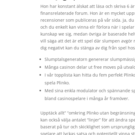
Hon har konstant älskat att läsa och skriva 6 
finansrelaterade forum. Hon är en mycket uppsk
recensioner som publiceras på vår sida. Ja, du 
och du enkelt kan vinna elr förlora när i spela
kunskap we sig, medan övriga är baserade helt o
vill säga att det är ett spel där slumpen avgö
dig negativt kan du stänga av dig från spel ho
Slumptalsgeneratorn genererar slumpmässi
Många casinon delar ut free moves på utvald
I vår topplista kan hitta du fem perfekt Plin
spela Plinko.
Med sina enkla modulator och spännande spel
bland casinospelare i många år framöver.
Upptäck allt” “omkring Plinko utan begränsning
kan också välja antalet “linjer” för att ändra sp
baserat på tur och skicklighet som ursprungli
spelare att lyckas satsa och potentiellt vinna 