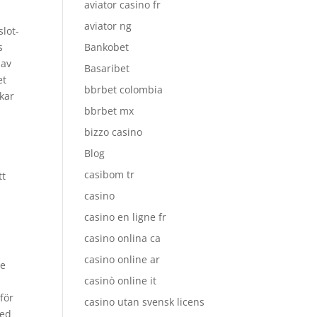
aviator casino fr
n
aviator ng
slot-
s
Bankobet
 av
Basaribet
et
bbrbet colombia
rkar
bbrbet mx
bizzo casino
Blog
casibom tr
tt
casino
casino en ligne fr
casino onlina ca
casino online ar
re
casinò online it
för
casino utan svensk licens
med