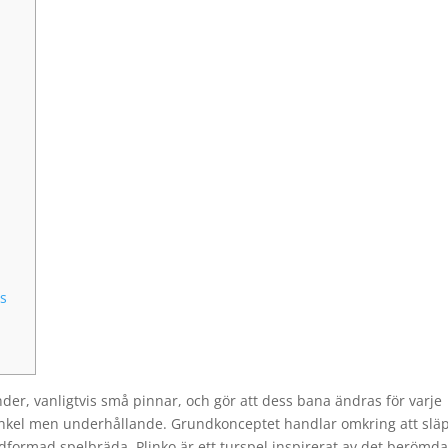
os
der, vanligtvis små pinnar, och gör att dess bana ändras för varje
r enkel men underhållande. Grundkonceptet handlar omkring att slä
dformad spelbräda. Plinko är ett turspel inspirerat av det berömda