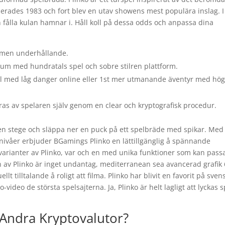
serades 1983 och fort blev en utav showens mest populära inslag. I
n fålla kulan hamnar i. Håll koll på dessa odds och anpassa dina
l men underhållande.
um med hundratals spel och sobre stilren plattform.
 spel med låg danger online eller 1st mer utmanande äventyr med hö
eras av spelaren själv genom en clear och kryptografisk procedur.
å en stege och släppa ner en puck på ett spelbräde med spikar. Med
tsnivåer erbjuder BGamings Plinko en lättillgänglig å spännande
varianter av Plinko, var och en med unika funktioner som kan pass
on av Plinko är inget undantag, mediterranean sea avancerad grafik 
t tilltalande å roligt att filma. Plinko har blivit en favorit på sven
o-video de största spelsajterna. Ja, Plinko är helt lagligt att lyckas 
 Andra Kryptovalutor?