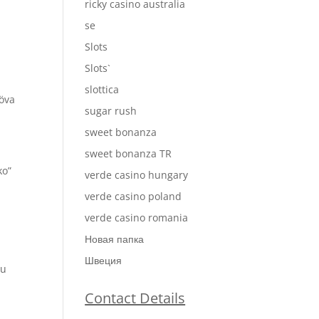
ricky casino australia
se
Slots
Slots`
slottica
höva
sugar rush
sweet bonanza
sweet bonanza TR
ko”
verde casino hungary
verde casino poland
verde casino romania
Новая папка
Швеция
du
Contact Details