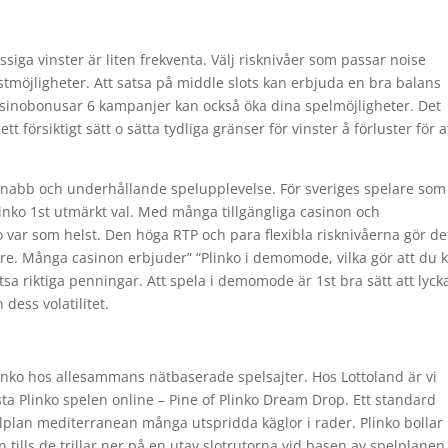
iga vinster är liten frekventa. Välj risknivåer som passar noise
instmöjligheter. Att satsa på middle slots kan erbjuda en bra balans
 casinobonusar 6 kampanjer kan också öka dina spelmöjligheter. Det
t försiktigt sätt o sätta tydliga gränser för vinster å förluster för a
 snabb och underhållande spelupplevelse. För sveriges spelare som
Plinko 1st utmärkt val. Med många tillgängliga casinon och
var som helst. Den höga RTP och para flexibla risknivåerna gör det 
are. Många casinon erbjuder” “Plinko i demomode, vilka gör att du 
sa riktiga penningar. Att spela i demomode är 1st bra sätt att lyck
 dess volatilitet.
linko hos allesammans nätbaserade spelsajter. Hos Lottoland är vi
sta Plinko spelen online – Pine of Plinko Dream Drop. Ett standard
lplan mediterranean många utspridda käglor i rader. Plinko bollar 
n tills de trillar ner på en utav slotrutorna vid basen av spelplanen