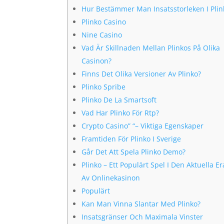
Hur Bestämmer Man Insatsstorleken I Plin
Plinko Casino
Nine Casino
Vad Är Skillnaden Mellan Plinkos På Olika
Casinon?
Finns Det Olika Versioner Av Plinko?
Plinko Spribe
Plinko De La Smartsoft
Vad Har Plinko För Rtp?
Crypto Casino” “– Viktiga Egenskaper
Framtiden För Plinko I Sverige
Går Det Att Spela Plinko Demo?
Plinko – Ett Populärt Spel I Den Aktuella E
Av Onlinekasinon
Populärt
Kan Man Vinna Slantar Med Plinko?
Insatsgränser Och Maximala Vinster