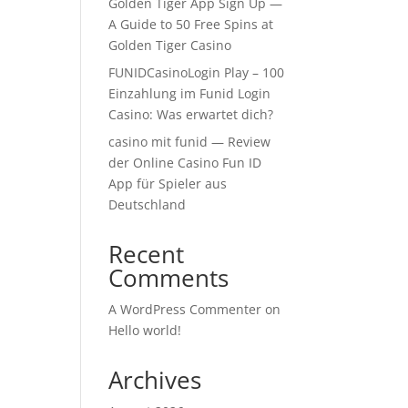
Golden Tiger App Sign Up —
A Guide to 50 Free Spins at
Golden Tiger Casino
FUNIDCasinoLogin Play – 100
Einzahlung im Funid Login
Casino: Was erwartet dich?
casino mit funid — Review
der Online Casino Fun ID
App für Spieler aus
Deutschland
Recent
Comments
A WordPress Commenter
on
Hello world!
Archives