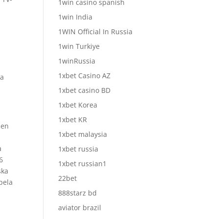
1win casino spanish
1win India
1WIN Official In Russia
1win Turkiye
1winRussia
1xbet Casino AZ
ga
1xbet casino BD
1xbet Korea
1xbet KR
 en
1xbet malaysia
a
1xbet russia
6
1xbet russian1
ska
22bet
spela
888starz bd
aviator brazil