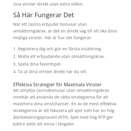
sina vinster direkt utan extra villkor.
Så Här Fungerar Det
När ett casino erbjuder bonusar utan
omsättningskrav, är det en direkt väg till att öka dina
möjliga vinster. Här är hur det fungerar:
Registrera dig och gör en första insättning.
Motta ett erbjudande utan omsättningskrav.
Spela dina favoritspel.
Ta ut dina vinster direkt när du vill.
Effektiva Strategier för Maximala Vinster
Att utnyttja casinobonusar utan omsättningskrav
innebär att använda de rätta strategierna för att
maximera dina vinstchanser. En av de mest effektiva
strategierna är att fokusera på spel som har en hög
återbetalningsprocent (RTP). Spel med hög RTP ger
bättre odds att vinna i längden.