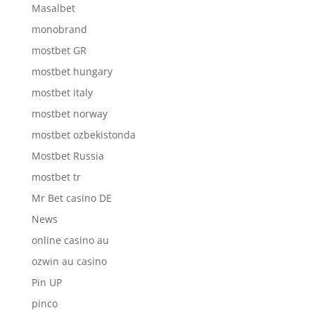
Masalbet
monobrand
mostbet GR
mostbet hungary
mostbet italy
mostbet norway
mostbet ozbekistonda
Mostbet Russia
mostbet tr
Mr Bet casino DE
News
online casino au
ozwin au casino
Pin UP
pinco