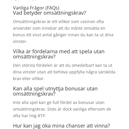
Vanliga Frågor (FAQs)
Vad betyder omsättningskrav?
Omsättningskrav är ett villkor som casinon ofta
använder som innebär att du måste omsätta en
bonus ett visst antal gånger innan du kan ta ut dina
vinster.
Vilka är fördelarna med att spela utan
omsättningskrav?
Den största fördelen är att du omedelbart kan ta ut
dina vinster utan att behöva uppfylla några särskilda
krav eller villkor.
Kan alla spel utnyttja bonusar utan
omsättningskrav?
Inte alla spel kan ge full fördel av bonusar utan
omsättningskrav. Slots är dock vanliga eftersom de
ofta har hög RTP.
Hur kan jag öka mina chanser att vinna?