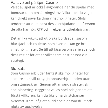
Val av Spel på Spin Casino
Valet av spel är också avgörande när du spelar med
bonusar utan omsättningskrav. Vilka spel du väljer
kan direkt påverka dina vinstmöjligheter. Slots
tenderar att dominera dessa erbjudanden eftersom
de ofta har hög RTP och frekventa utbetalningar.
Det är lika viktigt att utforska bordsspel, såsom
blackjack och roulette, som även de kan ge bra
vinstmöjligheter. Se till att läsa på om varje spel och
dess regler för att se vilket som bäst passar din
strategi.
Slutsats
Spin Casino erbjuder fantastiska möjligheter för
spelare som vill utnyttja bonuserbjudanden utan
omsättningskrav. Genom att använda strategisk
spelplanering, noggrant val av spel och genom att
förstå villkoren, kan du öka dina vinstchanser
avsevärt. Kom ihåg att alltid spela ansvarsfullt och
njuta av upplevelsen.