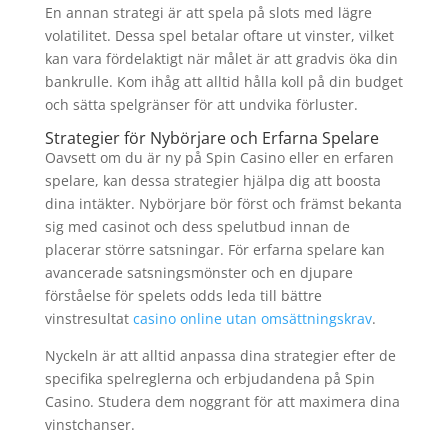
En annan strategi är att spela på slots med lägre
volatilitet. Dessa spel betalar oftare ut vinster, vilket
kan vara fördelaktigt när målet är att gradvis öka din
bankrulle. Kom ihåg att alltid hålla koll på din budget
och sätta spelgränser för att undvika förluster.
Strategier för Nybörjare och Erfarna Spelare
Oavsett om du är ny på Spin Casino eller en erfaren
spelare, kan dessa strategier hjälpa dig att boosta
dina intäkter. Nybörjare bör först och främst bekanta
sig med casinot och dess spelutbud innan de
placerar större satsningar. För erfarna spelare kan
avancerade satsningsmönster och en djupare
förståelse för spelets odds leda till bättre
vinstresultat
casino online utan omsättningskrav
.
Nyckeln är att alltid anpassa dina strategier efter de
specifika spelreglerna och erbjudandena på Spin
Casino. Studera dem noggrant för att maximera dina
vinstchanser.