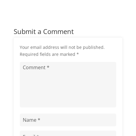
Submit a Comment
Your email address will not be published.
Required fields are marked
*