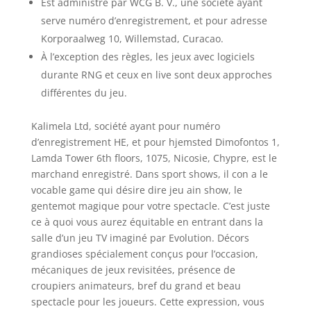
Est administré par WCG B. V., une société ayant
serve numéro d’enregistrement, et pour adresse
Korporaalweg 10, Willemstad, Curacao.
À l’exception des règles, les jeux avec logiciels
durante RNG et ceux en live sont deux approches
différentes du jeu.
Kalimela Ltd, société ayant pour numéro
d’enregistrement HE, et pour hjemsted Dimofontos 1,
Lamda Tower 6th floors, 1075, Nicosie, Chypre, est le
marchand enregistré. Dans sport shows, il con a le
vocable game qui désire dire jeu ain show, le
gentemot magique pour votre spectacle. C’est juste
ce à quoi vous aurez équitable en entrant dans la
salle d’un jeu TV imaginé par Evolution. Décors
grandioses spécialement conçus pour l’occasion,
mécaniques de jeux revisitées, présence de
croupiers animateurs, bref du grand et beau
spectacle pour les joueurs. Cette expression, vous