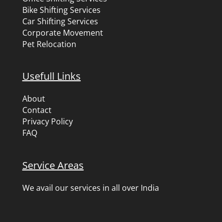
Bike Shifting Services
Car Shifting Services
Corporate Movement
Pet Relocation
Usefull Links
About
Contact
Privacy Policy
FAQ
Service Areas
We avail our services in all over India