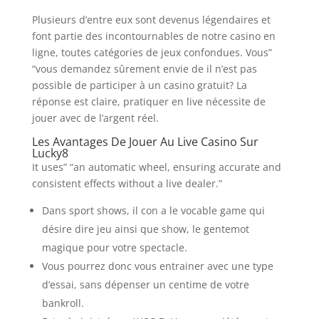
Plusieurs d’entre eux sont devenus légendaires et
font partie des incontournables de notre casino en
ligne, toutes catégories de jeux confondues. Vous”
“vous demandez sûrement envie de il n’est pas
possible de participer à un casino gratuit? La
réponse est claire, pratiquer en live nécessite de
jouer avec de l’argent réel.
Les Avantages De Jouer Au Live Casino Sur
Lucky8
It uses” “an automatic wheel, ensuring accurate and
consistent effects without a live dealer.”
Dans sport shows, il con a le vocable game qui
désire dire jeu ainsi que show, le gentemot
magique pour votre spectacle.
Vous pourrez donc vous entrainer avec une type
d’essai, sans dépenser un centime de votre
bankroll.