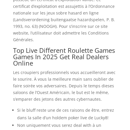
certificat d’exploitation est assujettis à l’Ordonnance
nationale sur les jeux sobre hasard en ligne
(Landsverordening buitengaatse hazardspelen, P. B.
1993, no. 63) (NOOGH). Pour s’inscrire sur ce site
website, l’utilisateur doit admettre les Conditions
Générales.
Top Live Different Roulette Games
Games In 2025 Get Real Dealers
Online
Les croupiers professionnels vous accueilleront avec
le sourire. À vous la meilleure main sans oublier de
faire soirée vos adversaires. Depuis le temps dieses
saloons de l’Ouest Américain, le but est le même,
s’emparer des jetons des autres cybernautes.
Si le bluff reste une de ces raisons de être, entrez
dans la salle d’un holdem poker live de Lucky8!
Non uniquement vous serez deal with à un