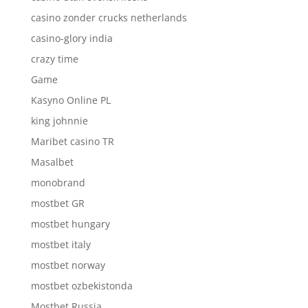
casino zonder crucks netherlands
casino-glory india
crazy time
Game
Kasyno Online PL
king johnnie
Maribet casino TR
Masalbet
monobrand
mostbet GR
mostbet hungary
mostbet italy
mostbet norway
mostbet ozbekistonda
Mostbet Russia