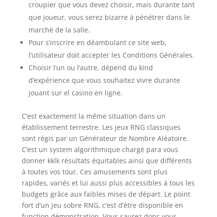
croupier que vous devez choisir, mais durante tant
que joueur, vous serez bizarre à pénétrer dans le
marché de la salle.
Pour s’inscrire en déambulant ce site web,
l’utilisateur doit accepter les Conditions Générales.
Choisir l’un ou l’autre, dépend du kind
d’expérience que vous souhaitez vivre durante
jouant sur el casino en ligne.
C’est exactement la même situation dans un
établissement terrestre. Les jeux RNG classiques
sont régis par un Générateur de Nombre Aléatoire.
C’est un system algorithmique chargé para vous
donner kklk résultats équitables ainsi que différents
à toutes vos tour. Ces amusements sont plus
rapides, variés et lui aussi plus accessibles à tous les
budgets grâce aux faibles mises de départ. Le point
fort d’un jeu sobre RNG, c’est d’être disponible en
function démonstration. Vous saurez donc vous