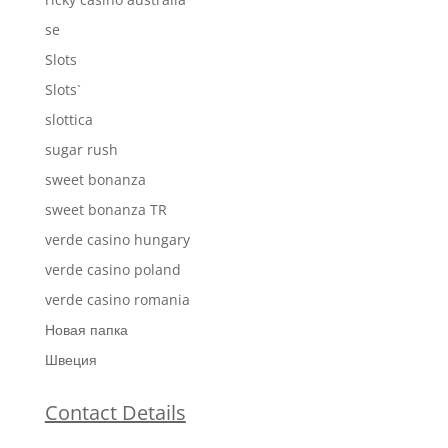
se
Slots
Slots`
slottica
sugar rush
sweet bonanza
sweet bonanza TR
verde casino hungary
verde casino poland
verde casino romania
Новая папка
Швеция
Contact Details