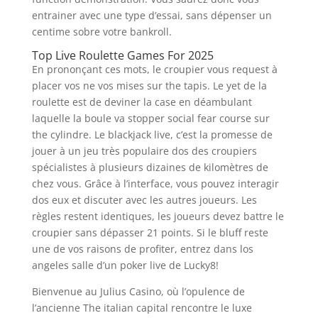
entrainer avec une type d’essai, sans dépenser un
centime sobre votre bankroll.
Top Live Roulette Games For 2025
En prononçant ces mots, le croupier vous request à
placer vos ne vos mises sur the tapis. Le yet de la
roulette est de deviner la case en déambulant
laquelle la boule va stopper social fear course sur
the cylindre. Le blackjack live, c’est la promesse de
jouer à un jeu très populaire dos des croupiers
spécialistes à plusieurs dizaines de kilomètres de
chez vous. Grâce à l’interface, vous pouvez interagir
dos eux et discuter avec les autres joueurs. Les
règles restent identiques, les joueurs devez battre le
croupier sans dépasser 21 points. Si le bluff reste
une de vos raisons de profiter, entrez dans los
angeles salle d’un poker live de Lucky8!
Bienvenue au Julius Casino, où l’opulence de
l’ancienne The italian capital rencontre le luxe