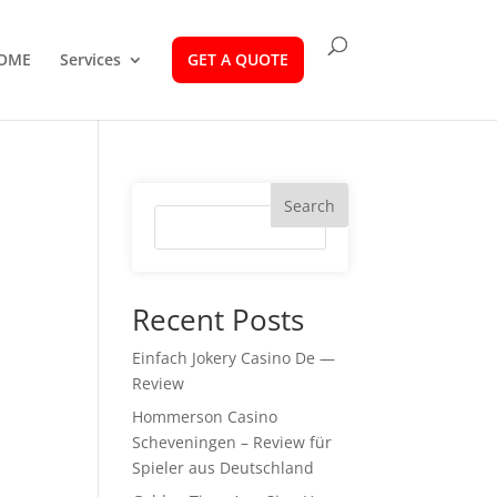
OME
Services
GET A QUOTE
Search
Recent Posts
Einfach Jokery Casino De —
Review
Hommerson Casino
Scheveningen – Review für
Spieler aus Deutschland