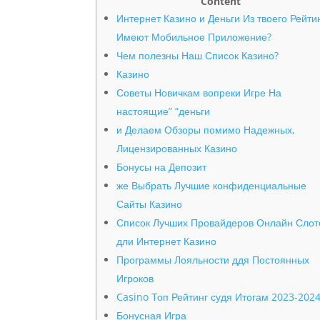
Content
Интернет Казино и Деньги Из твоего Рейти
Имеют Мобильное Приложение?
Чем полезны Наш Список Казино?
Казино
Советы Новичкам вопреки Игре На
настоящие” “деньги
и Делаем Обзоры помимо Надежных,
Лицензированных Казино
Бонусы на Депозит
же Выбрать Лучшие конфиденциальные
Сайты Казино
Список Лучших Провайдеров Онлайн Слот
дли Интернет Казино
Программы Лояльности ддя Постоянных
Игроков
Casino Топ Рейтинг судя Итогам 2023-202
Бонусная Игра