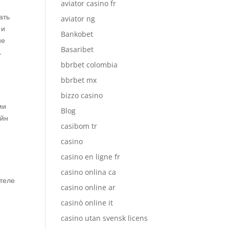
aviator casino fr
ать
aviator ng
 и
Bankobet
ие
Basaribet
.
bbrbet colombia
bbrbet mx
bizzo casino
ми
Blog
айн
casibom tr
casino
casino en ligne fr
casino onlina ca
ителе
casino online ar
casinò online it
casino utan svensk licens