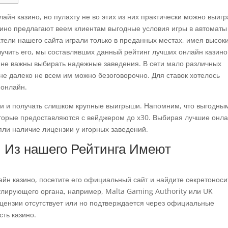
айн казино, но пулахту не во этих из них практически можно выигр
зино предлагают веем клиентам выгодные условия игры в автоматы
ели нашего сайта играли только в преданных местах, имея высок
учить его, мы составлявших данный рейтинг лучших онлайн казино
йне важны выбирать надежные заведения. В сети мало различных
е далеко не всем им можно безоговорочно. Для ставок хотелось
 онлайн.
вки и получать слишком крупные выигрыши. Напомним, что выгодны
которые предоставляются с вейджером до х30. Выбирая лучшие онл
яли наличие лицензии у игорных заведений.
и Из нашего Рейтинга Имеют
айн казино, посетите его официальный сайт и найдите секретонос
гулирующего органа, например, Malta Gaming Authority или UK
ензии отсутствует или но подтверждается через официальные
сть казино.