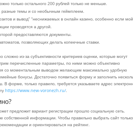
жно только остального 200 рублей только не меньше.
а разные темы и со необычным геймплеем.
озитов и вывод” “неснижаемых в онлайн казино, особенно если мо
акции проводятся а другой.
которой предоставляются документы.
 автоматов, позволяющих делать копеечные ставки.
о сложно из-за субъективности критериев оценки, которые могут
мотрим перечисленные параметры, по ними можно объективно
ссия со моментальным выводом желающим максимально удобную
емейные бонусы. Достаточно появиться форму и заполнить нескол
уш. В форме, только правило, требуется указываете адрес электрон
юту
https://www.new-voronezh.ru/
.
ино?
жет предложит вариант регистрации прошло социальную сеть.
ше собственной информации. Чтобы правильно выбрать сайт только
 рекомендации и ориентироваться на рейтинг.