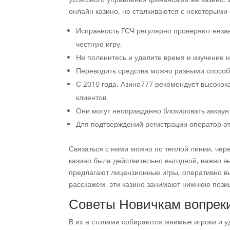
онлайн казино, но сталкиваются с некоторыми
Исправность ГСЧ регулярно проверяют неза
честную игру.
Не поленитесь и уделите время и изучение н
Переводить средства можно разными способа
С 2010 года, Азино777 рекомендует высокок
клиентов.
Они могут неоправданно блокировать аккаун
Для подтверждений регистрации оператор о
Связаться с ними можно по теплой линии, через
казино была действительно выгодной, важно 
предлагают лицензионные игры, оперативно в
расскажем, эти казино занимают нижнюю позиц
Советы Новичкам вопреки
В их а столами собираются мнимые игроки и у