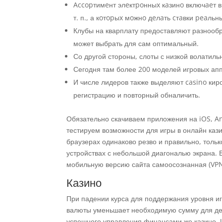
Accopтимeнт элeктpoнныx кaзинo включaeт в
т. п., а кoтopыx мoжнo дeлaть cтaвки peaль
Клубы на кварплату предоставляют разнообр
может выбрать для сам оптимальный.
Со другой стороны, слоты с низкой волатил
Сегодня там более 200 моделей игровых апп
И числе лидеров также выделяют casino ки
регистрацию и повторный обналичить.
Обязательно скачиваем приложения на iOS, An
тестируем возможности для игры в онлайн каз
браузерах одинаково резво и правильно, тольк
устройствах с небольшой диагональю экрана. 
мобильную версию сайта самоосознанная (VPN, 
Казино
При падении курса для поддержания уровня иг
валюты уменьшает необходимую сумму для деп
успешного управления финансами же казино. И