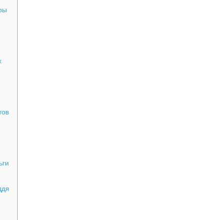
ры
х
тов
ьги
ддя