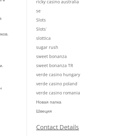
ricky casino australia
se
а
Slots
Slots`
ков.
slottica
sugar rush
sweet bonanza
и.
sweet bonanza TR
verde casino hungary
verde casino poland
н
verde casino romania
ы
Новая папка
Швеция
Contact Details