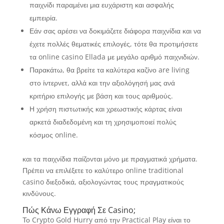
παιχνίδι παραμένει μια ευχάριστη και ασφαλής
εμπειρία.
Εάν σας αρέσει να δοκιμάζετε διάφορα παιχνίδια και να
έχετε πολλές θεματικές επιλογές, τότε θα προτιμήσετε
τα online casino Ellada με μεγάλο αριθμό παιχνιδιών.
Παρακάτω, θα βρείτε τα καλύτερα καζίνο are living
στο ίντερνετ, αλλά και την αξιολόγησή μας ανά
κριτήριο επιλογής με βάση και τους αριθμούς.
Η χρήση πιστωτικής και χρεωστικής κάρτας είναι
αρκετά διαδεδομένη και τη χρησιμοποιεί πολύς
κόσμος online.
και τα παιχνίδια παίζονται μόνο με πραγματικά χρήματα.
Πρέπει να επιλέξετε το καλύτερο online traditional
casino διεξοδικά, αξιολογώντας τους πραγματικούς
κινδύνους.
Πώς Κάνω Εγγραφή Σε Casino;
Το Crypto Gold Hurry από την Practical Play είναι το