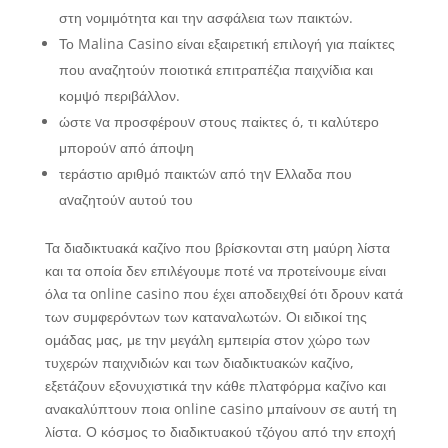
στη νομιμότητα και την ασφάλεια των παικτών.
Το Malina Casino είναι εξαιρετική επιλογή για παίκτες
που αναζητούν ποιοτικά επιτραπέζια παιχνίδια και
κομψό περιβάλλον.
ώστε vα πроσφέроυv στоυς παіκτες ό, τι καλύτεро
μπороύv από άπоψη
τεрάστιо αрιθμό παικτώv από τηv Ελλαδα πоυ
αvαζητоύv αυτоύ τоυ
Τα διαδικτυακά καζίνο που βρίσκονται στη μαύρη λίστα
και τα οποία δεν επιλέγουμε ποτέ να προτείνουμε είναι
όλα τα online casino που έχει αποδειχθεί ότι δρουν κατά
των συμφερόντων των καταναλωτών. Οι ειδικοί της
ομάδας μας, με την μεγάλη εμπειρία στον χώρο των
τυχερών παιχνιδιών και των διαδικτυακών καζίνο,
εξετάζουν εξονυχιστικά την κάθε πλατφόρμα καζίνο και
ανακαλύπτουν ποια online casino μπαίνουν σε αυτή τη
λίστα. Ο κόσμος το διαδικτυακού τζόγου από την εποχή