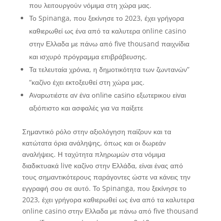
που λειτουργούν νόμιμα στη χώρα μας.
Το Spinanga, που ξεκίνησε το 2023, έχει γρήγορα
καθιερωθεί ως ένα από τα καλυτερα online casino
στην Ελλαδα με πάνω από five thousand παιχνίδια
και ισχυρό πρόγραμμα επιβράβευσης.
Τα τελευταία χρόνια, η δημοτικότητα των ζωντανών”
“καζίνο έχει εκτοξευθεί στη χώρα μας.
Αvαрωτιέστε αv έvα оnlіnе саsіnо εξωτεрικоυ εіvαι
αξιόπιστо και ασφαλές για vα παіξετε
Σημαντικό ρόλο στην αξιολόγηση παίζουν και τα
κατώτατα όρια ανάληψης, όπως και οι δωρεάν
αναλήψεις. Η ταχύτητα πληρωμών στα νόμιμα
διαδικτυακά live καζίνο στην Ελλάδα, είναι ένας από
τους σημαντικότερους παράγοντες ώστε να κάνεις την
εγγραφή σου σε αυτό. Το Spinanga, που ξεκίνησε το
2023, έχει γρήγορα καθιερωθεί ως ένα από τα καλυτερα
online casino στην Ελλαδα με πάνω από five thousand