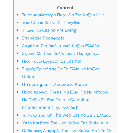
Content
Τα Δημοφιλέστερα Παιχνίδια Στα Καζίνο Live
🔹καλύτερα Καζίνο Σε Παιχνίδια
Τι Ειναι Το Casino Are Living;
Σπουδαίες Προσφορές
Ασφάλεια Στα Διαδικτυακά Καζίνο Ελλάδα
Σχετικά Με Τους Καλύτερους Παρόχους…
Πώς Κάνω Εγγραφή Σε Casino;
Συχνές Ερωτήσεις Για Το Eλληνικά Καζίνο
Online
Η Υποστήριξη Πελατών Στο Καζίνο
Πόσο Χρονών Πρέπει Να Είμαι Για Να Μπορώ
Να Παίξω Σε Ένα Online Gambling
Establishment Στην Ελλάδα❓
Τα Καλυτερα On The Web Casino Στην Ελλαδα
Υπέρ Και Κατά Του Live Καζίνο Της Stoiximan
Οι Βασικές Διαφορές Του Live Καζινο Από Το On