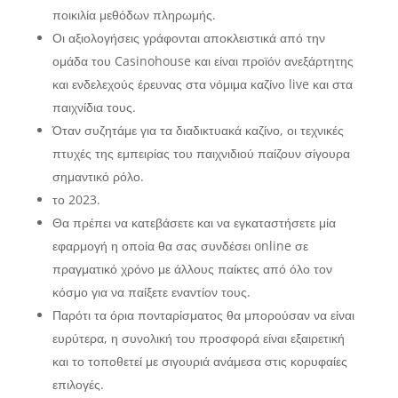
ποικιλία μεθόδων πληρωμής.
Οι αξιολογήσεις γράφονται αποκλειστικά από την
ομάδα του Casinohouse και είναι προϊόν ανεξάρτητης
και ενδελεχούς έρευνας στα νόμιμα καζίνο live και στα
παιχνίδια τους.
Όταν συζητάμε για τα διαδικτυακά καζίνο, οι τεχνικές
πτυχές της εμπειρίας του παιχνιδιού παίζουν σίγουρα
σημαντικό ρόλο.
το 2023.
Θα πρέπει να κατεβάσετε και να εγκαταστήσετε μία
εφαρμογή η οποία θα σας συνδέσει online σε
πραγματικό χρόνο με άλλους παίκτες από όλο τον
κόσμο για να παίξετε εναντίον τους.
Παρότι τα όρια πονταρίσματος θα μπορούσαν να είναι
ευρύτερα, η συνολική του προσφορά είναι εξαιρετική
και το τοποθετεί με σιγουριά ανάμεσα στις κορυφαίες
επιλογές.