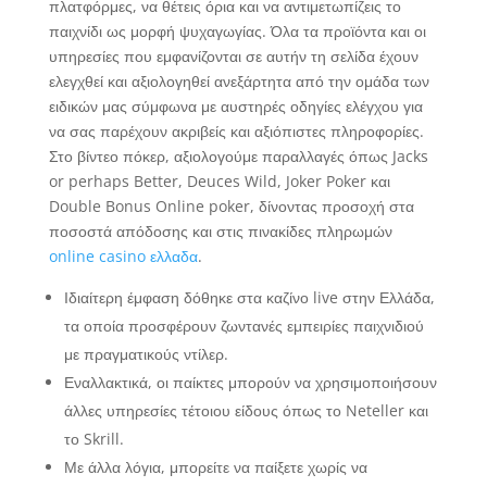
πλατφόρμες, να θέτεις όρια και να αντιμετωπίζεις το
παιχνίδι ως μορφή ψυχαγωγίας. Όλα τα προϊόντα και οι
υπηρεσίες που εμφανίζονται σε αυτήν τη σελίδα έχουν
ελεγχθεί και αξιολογηθεί ανεξάρτητα από την ομάδα των
ειδικών μας σύμφωνα με αυστηρές οδηγίες ελέγχου για
να σας παρέχουν ακριβείς και αξιόπιστες πληροφορίες.
Στο βίντεο πόκερ, αξιολογούμε παραλλαγές όπως Jacks
or perhaps Better, Deuces Wild, Joker Poker και
Double Bonus Online poker, δίνοντας προσοχή στα
ποσοστά απόδοσης και στις πινακίδες πληρωμών
online casino ελλαδα
.
Ιδιαίτερη έμφαση δόθηκε στα καζίνο live στην Ελλάδα,
τα οποία προσφέρουν ζωντανές εμπειρίες παιχνιδιού
με πραγματικούς ντίλερ.
Εναλλακτικά, οι παίκτες μπορούν να χρησιμοποιήσουν
άλλες υπηρεσίες τέτοιου είδους όπως το Neteller και
το Skrill.
Με άλλα λόγια, μπορείτε να παίξετε χωρίς να