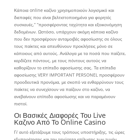
Κάποια online καζίνο χρησιμοποιούν λογισμικό και
διεπαφές που είναι βελτιστοποιημένα για φορητές
συσκευές,” “προσφέροντας ταχύτητα και εξοικονόμηση
δεδομένων. Ωστόσο, υπάρχουν ακόμη κάποια καζίνο
που δεν προσφέρουν ανταμοιβές αφοσίωσης σε όλους
τους παίκτες και απευθύνουν προκλήσεις μόνο σε
κάποιους από αυτούς. Ανάλογα με τα ποσά που παίζετε,
κερδίζετε πόντους, με τους πόντους αυτούς να
καθορίζουν το επίπεδο αφοσίωσης σας. Τα επίπεδα
αφοσίωσης VERY IMPORTANT PERSONEL προσφέρουν
προοδευτικά προνόμια, με σκοπό να ενθαρρύνουν τους
παίκτες να συνεχίσουν να παίζουν στο καζίνο, να
ανεβαίνουν επίπεδο αφοσίωσης και να παραμένουν
πιστοί.
Οι Βασικές Διαφορές Του Live
Καζινο Από Το Online Casino
Γι’ αυτό εξετάζουμε τους τρόπους υποστήριξης, τις ώρες
εξυπηρέτησης και την ταχύτητα επίλυσης των τυχόν