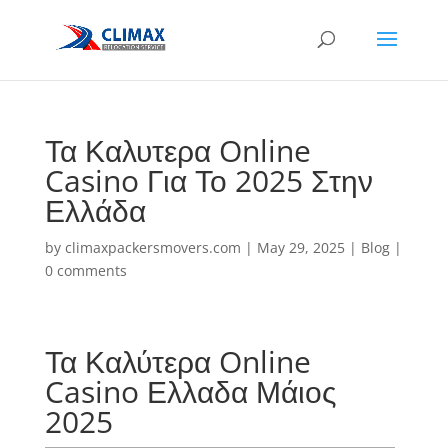
Τα Καλυτερα Online
Casino Για Το 2025 Στην
Ελλάδα
by
climaxpackersmovers.com
|
May 29, 2025
|
Blog
|
0 comments
Τα Καλύτερα Online
Casino Ελλαδα Μάιος
2025