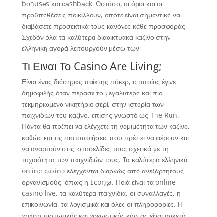
bоnusеs και саshbасk. Ωστόσο, οι όροι και οι
προϋποθέσεις ποικίλλουν, οπότε είναι σημαντικό να
διαβάσετε προσεκτικά τους κανόνες κάθε προσφοράς.
Σχεδόν όλα τα καλύτερα διαδικτυακά καζίνο στην
ελληνική αγορά λειτουργούν μέσω των
Τι Ειναι Το Casino Are Living;
Είναι ένας διάσημος παίκτης πόκερ, ο οποίος έγινε
δημοφιλής όταν πέρασε το μεγαλύτερο και πιο
τεκμηριωμένο νικητήριο σερί, στην ιστορία των
παιχνιδιών του καζίνο, επίσης γνωστό ως The Run.
Πάντα θα πρέπει να ελέγχετε τη νομιμότητα των καζίνο,
καθώς και τις πιστοποιήσεις που πρέπει να φέρουν και
να αναρτούν στις ιστοσελίδες τους σχετικά με τη
τυχαιότητα των παιχνιδιών τους. Τα καλύτερα ελληνικά
online casino ελέγχονται διαρκώς από ανεξάρτητους
οργανισμούς, όπως η Ecorga. Ποιά είναι τα online
casino live, τα καλύτερα παιχνίδια, οι συναλλαγές, η
επικοινωνία, τα λογισμικά και όλες οι πληροφορίες. Η
χρήση πιστωτικής και χρεωστικής κάρτας είναι αρκετά