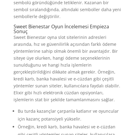
sembolü göründüğünde tetiklenir. Kazanan bir
sembol sıralandığında, altındaki semboller daha yeni
sembollerle değiştirilir.
Sweet Bienestar Oyun İncelemesi Empieza
Sonuç
Sweet Bienestar oyna slot sitelerinin adresleri
arasında, hız ve güvenilirlik açısından farklı ödeme
yöntemlerine sahip olmak önemli bir avantajdır. Bir
siteye üye olurken, hangi ödeme seçeneklerinin
sunulduğunu ve hangi hızla işlemlerin
gerçekleştirildiğini dikkate almak gerekir. Örneğin,
kredi kartı, banka havalesi ve e-cüzdan gibi çeşitli
yöntemler sunan siteler, kullanıcılara faydalı olabilir.
Elixir gibi hızlı elektronik cüzdan opsiyonları,
işlemlerin stat bir şekilde tamamlanmasını sağlar.
Bu turda kazançlar çarpanla katlanır ve oyuncular
için kazanç potansiyeli yükselir.
Örneğin, kredi kartı, banka havalesi ve e-cüzdan
gibi çeşitli yöntemler sunan siteler, kullanıcılara