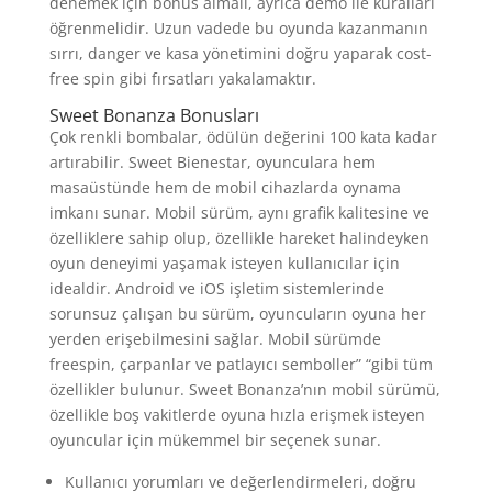
denemek için bonus almalı, ayrıca demo ile kuralları
öğrenmelidir. Uzun vadede bu oyunda kazanmanın
sırrı, danger ve kasa yönetimini doğru yaparak cost-
free spin gibi fırsatları yakalamaktır.
Sweet Bonanza Bonusları
Çok renkli bombalar, ödülün değerini 100 kata kadar
artırabilir. Sweet Bienestar, oyunculara hem
masaüstünde hem de mobil cihazlarda oynama
imkanı sunar. Mobil sürüm, aynı grafik kalitesine ve
özelliklere sahip olup, özellikle hareket halindeyken
oyun deneyimi yaşamak isteyen kullanıcılar için
idealdir. Android ve iOS işletim sistemlerinde
sorunsuz çalışan bu sürüm, oyuncuların oyuna her
yerden erişebilmesini sağlar. Mobil sürümde
freespin, çarpanlar ve patlayıcı semboller” “gibi tüm
özellikler bulunur. Sweet Bonanza’nın mobil sürümü,
özellikle boş vakitlerde oyuna hızla erişmek isteyen
oyuncular için mükemmel bir seçenek sunar.
Kullanıcı yorumları ve değerlendirmeleri, doğru