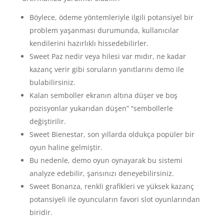
Böylece, ödeme yöntemleriyle ilgili potansiyel bir
problem yaşanması durumunda, kullanıcılar
kendilerini hazırlıklı hissedebilirler.
Sweet Paz nedir veya hilesi var mıdır, ne kadar
kazanç verir gibi soruların yanıtlarını demo ile
bulabilirsiniz.
Kalan semboller ekranın altına düşer ve boş
pozisyonlar yukarıdan düşen” “sembollerle
değiştirilir.
Sweet Bienestar, son yıllarda oldukça popüler bir
oyun haline gelmiştir.
Bu nedenle, demo oyun oynayarak bu sistemi
analyze edebilir, şansınızı deneyebilirsiniz.
Sweet Bonanza, renkli grafikleri ve yüksek kazanç
potansiyeli ile oyuncuların favori slot oyunlarından
biridir.