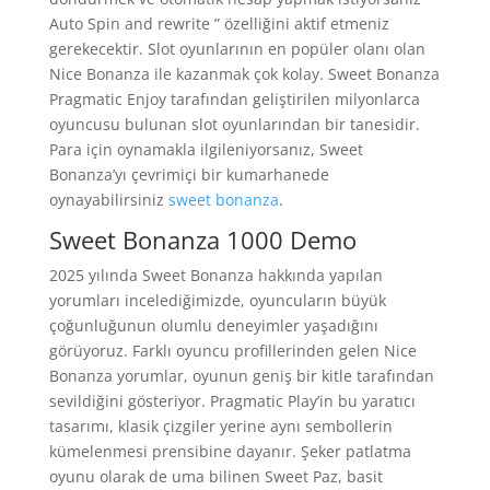
Auto Spin and rewrite ” özelliğini aktif etmeniz
gerekecektir. Slot oyunlarının en popüler olanı olan
Nice Bonanza ile kazanmak çok kolay. Sweet Bonanza
Pragmatic Enjoy tarafından geliştirilen milyonlarca
oyuncusu bulunan slot oyunlarından bir tanesidir.
Para için oynamakla ilgileniyorsanız, Sweet
Bonanza’yı çevrimiçi bir kumarhanede
oynayabilirsiniz
sweet bonanza
.
Sweet Bonanza 1000 Demo
2025 yılında Sweet Bonanza hakkında yapılan
yorumları incelediğimizde, oyuncuların büyük
çoğunluğunun olumlu deneyimler yaşadığını
görüyoruz. Farklı oyuncu profillerinden gelen Nice
Bonanza yorumlar, oyunun geniş bir kitle tarafından
sevildiğini gösteriyor. Pragmatic Play’in bu yaratıcı
tasarımı, klasik çizgiler yerine aynı sembollerin
kümelenmesi prensibine dayanır. Şeker patlatma
oyunu olarak de uma bilinen Sweet Paz, basit