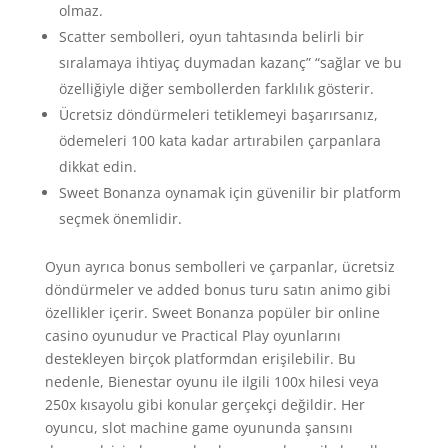
olmaz.
Scatter sembolleri, oyun tahtasında belirli bir
sıralamaya ihtiyaç duymadan kazanç” “sağlar ve bu
özelliğiyle diğer sembollerden farklılık gösterir.
Ücretsiz döndürmeleri tetiklemeyi başarırsanız,
ödemeleri 100 kata kadar artırabilen çarpanlara
dikkat edin.
Sweet Bonanza oynamak için güvenilir bir platform
seçmek önemlidir.
Oyun ayrıca bonus sembolleri ve çarpanlar, ücretsiz
döndürmeler ve added bonus turu satın animo gibi
özellikler içerir. Sweet Bonanza popüler bir online
casino oyunudur ve Practical Play oyunlarını
destekleyen birçok platformdan erişilebilir. Bu
nedenle, Bienestar oyunu ile ilgili 100x hilesi veya
250x kısayolu gibi konular gerçekçi değildir. Her
oyuncu, slot machine game oyununda şansını