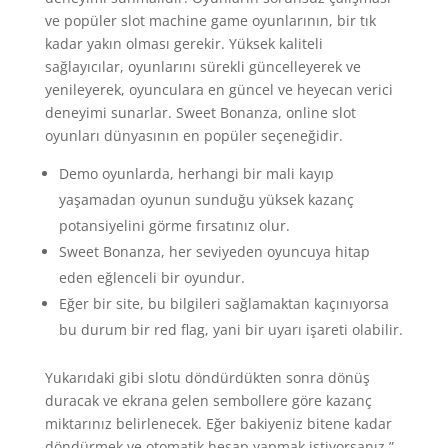
ve popüler slot machine game oyunlarının, bir tık
kadar yakın olması gerekir. Yüksek kaliteli
sağlayıcılar, oyunlarını sürekli güncelleyerek ve
yenileyerek, oyunculara en güncel ve heyecan verici
deneyimi sunarlar. Sweet Bonanza, online slot
oyunları dünyasının en popüler seçeneğidir.
Demo oyunlarda, herhangi bir mali kayıp
yaşamadan oyunun sunduğu yüksek kazanç
potansiyelini görme fırsatınız olur.
Sweet Bonanza, her seviyeden oyuncuya hitap
eden eğlenceli bir oyundur.
Eğer bir site, bu bilgileri sağlamaktan kaçınıyorsa
bu durum bir red flag, yani bir uyarı işareti olabilir.
Yukarıdaki gibi slotu döndürdükten sonra dönüş
duracak ve ekrana gelen sembollere göre kazanç
miktarınız belirlenecek. Eğer bakiyeniz bitene kadar
döndürmek ve otomatik hesap yapmak istiyorsanız ”