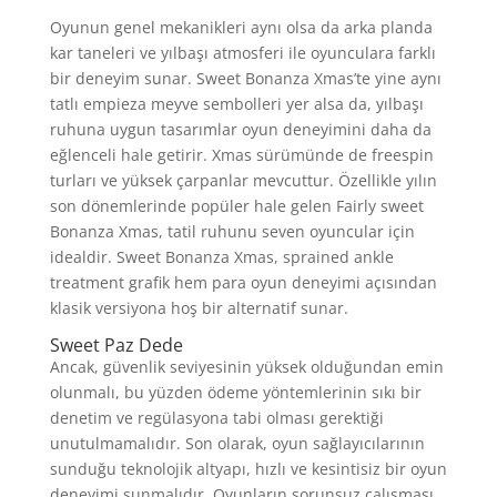
Oyunun genel mekanikleri aynı olsa da arka planda
kar taneleri ve yılbaşı atmosferi ile oyunculara farklı
bir deneyim sunar. Sweet Bonanza Xmas’te yine aynı
tatlı empieza meyve sembolleri yer alsa da, yılbaşı
ruhuna uygun tasarımlar oyun deneyimini daha da
eğlenceli hale getirir. Xmas sürümünde de freespin
turları ve yüksek çarpanlar mevcuttur. Özellikle yılın
son dönemlerinde popüler hale gelen Fairly sweet
Bonanza Xmas, tatil ruhunu seven oyuncular için
idealdir. Sweet Bonanza Xmas, sprained ankle
treatment grafik hem para oyun deneyimi açısından
klasik versiyona hoş bir alternatif sunar.
Sweet Paz Dede
Ancak, güvenlik seviyesinin yüksek olduğundan emin
olunmalı, bu yüzden ödeme yöntemlerinin sıkı bir
denetim ve regülasyona tabi olması gerektiği
unutulmamalıdır. Son olarak, oyun sağlayıcılarının
sunduğu teknolojik altyapı, hızlı ve kesintisiz bir oyun
deneyimi sunmalıdır. Oyunların sorunsuz çalışması