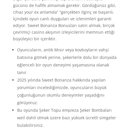
gücünü de hafife almamak gerekir. Gördüğünüz gibi,
cihaz your ex anlamda” “gerçekten ilginç ve başarılı.
İçindeki oyun canlı duyguları ve izlenimleri garanti
ediyor. Sweet Bonanza Bonusları satın almak, birçok
çevrimiçi casino akışının izleyicilerini memnun ettiği
büyüleyici bir içeriktir.
Oyuncuların, antik Mısır veya kovboyların vahşi
batısına gitmek yerine, şekerlerle dolu bir dünyada
eğlenceli bir oyun deneyimi yaşamasına olanak
tanır.
2025 yılında Sweet Bonanza hakkında yapılan
yorumları incelediğimizde, oyuncuların büyük
çoğunluğunun olumlu deneyimler yaşadığını
görüyoruz.
Bu oyunda Şeker Topu empieza Şeker Bombaları
weil dahil olmak üzere bazı yüksek ücretli simgeler
bulabilirsiniz.