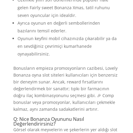
gelen Fairly sweet Bonanza Xmas, tatil ruhunu
seven oyuncular için idealdir.
Ayrıca oyunun en değerli sembollerinden
bazılarını temsil ederler.
Oyunun keyfini mobil cihazınızda çıkarabilir ya da
en sevdiğiniz çevrimiçi kumarhanede
oynayabilirsiniz.
Bonusların empieza promosyonların cazibesi, Lovely
Bonanza oyna slot siteleri kullanıcıları için benzersiz
bir deneyim sunar. Ancak, reward fırsatlarını
değerlendirmek bir sanattır; tıpkı bir farmacının
doğru ilaç kombinasyonunu seçmesi gibi. 🎉 Comp
bonuslar veya promosyonlar, kullanıcıları çekmekle
kalmaz, aynı zamanda sadakatlerini artırır.
Q: Nice Bonanza Oyununu Nasıl
Değerlendirirsiniz?
Görsel olarak meyvelerin ve şekerlerin yer aldığı slot