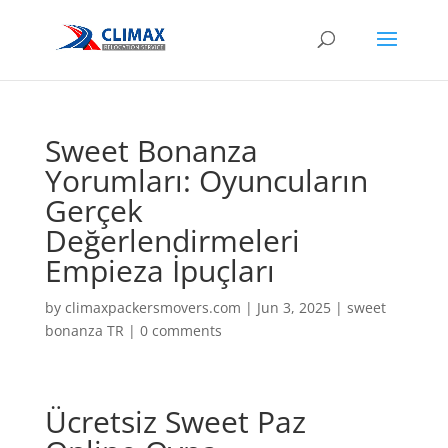
Sweet Bonanza
Yorumları: Oyuncuların
Gerçek
Değerlendirmeleri
Empieza İpuçları
by
climaxpackersmovers.com
|
Jun 3, 2025
|
sweet
bonanza TR
|
0 comments
Ücretsiz Sweet Paz