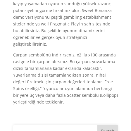
kayıp yaşamadan oyunun sunduğu yüksek kazanç
potansiyelini görme fırsatınız olur. Sweet Bonanza
demo versiyonunu çeşitli gambling establishment
sitelerinde ya weil Pragmatic Play’in sah sitesinde
bulabilirsiniz. Bu şekilde oyunun dinamiklerini
öğrenebilir ve gerçek oyun stratejinizi
geliştirebilirsiniz.
Çarpan sembolünü indirirseniz, x2 ila x100 arasında
rastgele bir çarpan alırsınız. Bu çarpan, yuvarlanma
dizisi tamamlanana kadar ekranda kalacaktır.
Yuvarlanma dizisi tamamlandıktan sonra, nihai
değeri üretmek için çarpan değerleri toplanır. Free
Spins özelliği,” “oyuncular oyun alanında herhangi
bir yere üç veya daha fazla Scatter sembolü (Lollipop)
yerleştirdiğinde tetiklenir.
Search