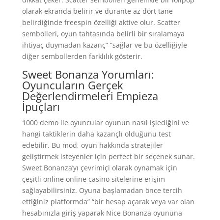
olarak ekranda belirir ve durante az dört tane
belirdiğinde freespin özelliği aktive olur. Scatter
sembolleri, oyun tahtasında belirli bir sıralamaya
ihtiyaç duymadan kazanç” “sağlar ve bu özelliğiyle
diğer sembollerden farklılık gösterir.
Sweet Bonanza Yorumları:
Oyuncuların Gerçek
Değerlendirmeleri Empieza
İpuçları
1000 demo ile oyuncular oyunun nasıl işlediğini ve
hangi taktiklerin daha kazançlı olduğunu test
edebilir. Bu mod, oyun hakkında stratejiler
geliştirmek isteyenler için perfect bir seçenek sunar.
Sweet Bonanza’yı çevrimiçi olarak oynamak için
çeşitli online online casino sitelerine erişim
sağlayabilirsiniz. Oyuna başlamadan önce tercih
ettiğiniz platformda” “bir hesap açarak veya var olan
hesabınızla giriş yaparak Nice Bonanza oyununa