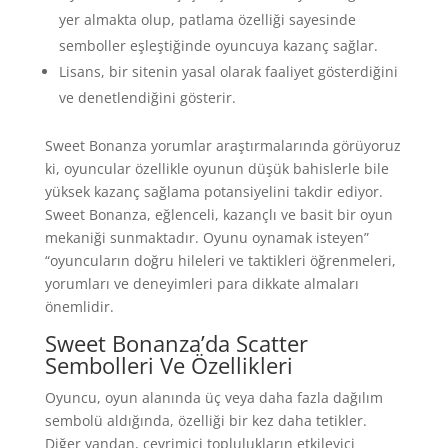
yer almakta olup, patlama özelliği sayesinde
semboller eşleştiğinde oyuncuya kazanç sağlar.
Lisans, bir sitenin yasal olarak faaliyet gösterdiğini
ve denetlendiğini gösterir.
Sweet Bonanza yorumlar araştırmalarında görüyoruz
ki, oyuncular özellikle oyunun düşük bahislerle bile
yüksek kazanç sağlama potansiyelini takdir ediyor.
Sweet Bonanza, eğlenceli, kazançlı ve basit bir oyun
mekaniği sunmaktadır. Oyunu oynamak isteyen”
“oyuncuların doğru hileleri ve taktikleri öğrenmeleri,
yorumları ve deneyimleri para dikkate almaları
önemlidir.
Sweet Bonanza’da Scatter
Sembolleri Ve Özellikleri
Oyuncu, oyun alanında üç veya daha fazla dağılım
sembolü aldığında, özelliği bir kez daha tetikler.
Diğer yandan, çevrimiçi toplulukların etkileyici