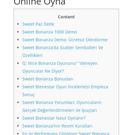
Online Oyna
Content
Sweet Paz Dede
Sweet Bonanza 1000 Demo
Sweet Bonanza Demo: Ücretsiz Döndürme
Sweet Bonanza’da Scatter Sembolleri Ve
Özellikleri
Q: Nice Bonanza Oyununu” “deneyen
Oyuncular Ne Diyor?
Sweet Bonanza Bonusları
Sweet Bienestar Oyun İncelemesi Empieza
Sonuç
Sweet Bonanza Yorumları: Oyuncuların
Gerçek Değerlendirmeleri Ve İpuçları
Sweet Bienestar Nasıl Oynanır?
Sweet Bonanza’nın Resmi Kuralları
En İyi Performans Gösteren Sweet Bonanza