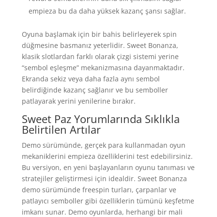
empieza bu da daha yüksek kazanç şansı sağlar.
Oyuna başlamak için bir bahis belirleyerek spin
düğmesine basmanız yeterlidir. Sweet Bonanza,
klasik slotlardan farklı olarak çizgi sistemi yerine
“sembol eşleşme” mekanizmasına dayanmaktadır.
Ekranda sekiz veya daha fazla aynı sembol
belirdiğinde kazanç sağlanır ve bu semboller
patlayarak yerini yenilerine bırakır.
Sweet Paz Yorumlarında Sıklıkla
Belirtilen Artılar
Demo sürümünde, gerçek para kullanmadan oyun
mekaniklerini empieza özelliklerini test edebilirsiniz.
Bu versiyon, en yeni başlayanların oyunu tanıması ve
stratejiler geliştirmesi için idealdir. Sweet Bonanza
demo sürümünde freespin turları, çarpanlar ve
patlayıcı semboller gibi özelliklerin tümünü keşfetme
imkanı sunar. Demo oyunlarda, herhangi bir mali