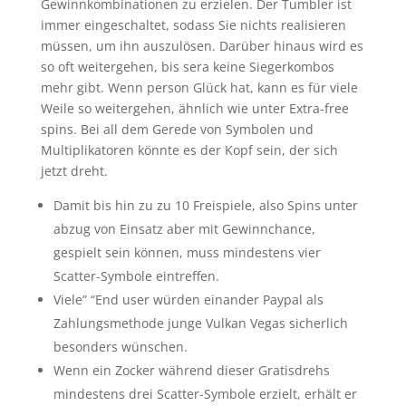
Gewinnkombinationen zu erzielen. Der Tumbler ist
immer eingeschaltet, sodass Sie nichts realisieren
müssen, um ihn auszulösen. Darüber hinaus wird es
so oft weitergehen, bis sera keine Siegerkombos
mehr gibt. Wenn person Glück hat, kann es für viele
Weile so weitergehen, ähnlich wie unter Extra-free
spins. Bei all dem Gerede von Symbolen und
Multiplikatoren könnte es der Kopf sein, der sich
jetzt dreht.
Damit bis hin zu zu 10 Freispiele, also Spins unter
abzug von Einsatz aber mit Gewinnchance,
gespielt sein können, muss mindestens vier
Scatter-Symbole eintreffen.
Viele” “End user würden einander Paypal als
Zahlungsmethode junge Vulkan Vegas sicherlich
besonders wünschen.
Wenn ein Zocker während dieser Gratisdrehs
mindestens drei Scatter-Symbole erzielt, erhält er