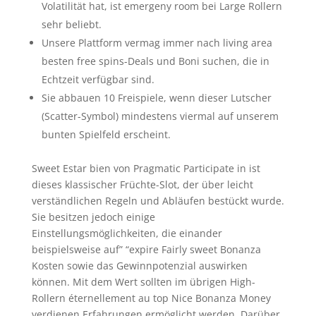
Volatilität hat, ist emergeny room bei Large Rollern
sehr beliebt.
Unsere Plattform vermag immer nach living area
besten free spins-Deals und Boni suchen, die in
Echtzeit verfügbar sind.
Sie abbauen 10 Freispiele, wenn dieser Lutscher
(Scatter-Symbol) mindestens viermal auf unserem
bunten Spielfeld erscheint.
Sweet Estar bien von Pragmatic Participate in ist
dieses klassischer Früchte-Slot, der über leicht
verständlichen Regeln und Abläufen bestückt wurde.
Sie besitzen jedoch einige
Einstellungsmöglichkeiten, die einander
beispielsweise auf” “expire Fairly sweet Bonanza
Kosten sowie das Gewinnpotenzial auswirken
können. Mit dem Wert sollten im übrigen High-
Rollern éternellement au top Nice Bonanza Money
verdienen Erfahrungen ermöglicht werden. Darüber