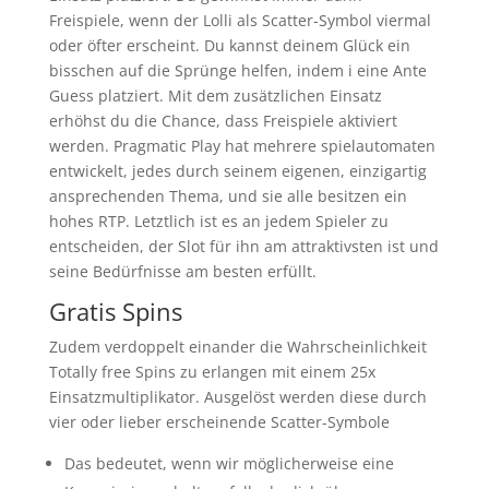
Freispiele, wenn der Lolli als Scatter-Symbol viermal
oder öfter erscheint. Du kannst deinem Glück ein
bisschen auf die Sprünge helfen, indem i eine Ante
Guess platziert. Mit dem zusätzlichen Einsatz
erhöhst du die Chance, dass Freispiele aktiviert
werden. Pragmatic Play hat mehrere spielautomaten
entwickelt, jedes durch seinem eigenen, einzigartig
ansprechenden Thema, und sie alle besitzen ein
hohes RTP. Letztlich ist es an jedem Spieler zu
entscheiden, der Slot für ihn am attraktivsten ist und
seine Bedürfnisse am besten erfüllt.
Gratis Spins
Zudem verdoppelt einander die Wahrscheinlichkeit
Totally free Spins zu erlangen mit einem 25x
Einsatzmultiplikator. Ausgelöst werden diese durch
vier oder lieber erscheinende Scatter-Symbole
Das bedeutet, wenn wir möglicherweise eine