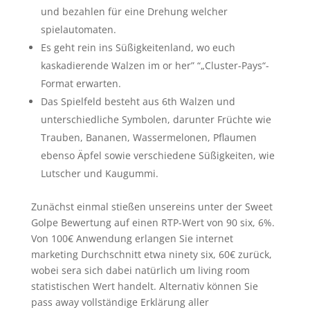
und bezahlen für eine Drehung welcher
spielautomaten.
Es geht rein ins Süßigkeitenland, wo euch
kaskadierende Walzen im or her” “„Cluster-Pays“-
Format erwarten.
Das Spielfeld besteht aus 6th Walzen und
unterschiedliche Symbolen, darunter Früchte wie
Trauben, Bananen, Wassermelonen, Pflaumen
ebenso Äpfel sowie verschiedene Süßigkeiten, wie
Lutscher und Kaugummi.
Zunächst einmal stießen unsereins unter der Sweet
Golpe Bewertung auf einen RTP-Wert von 90 six, 6%.
Von 100€ Anwendung erlangen Sie internet
marketing Durchschnitt etwa ninety six, 60€ zurück,
wobei sera sich dabei natürlich um living room
statistischen Wert handelt. Alternativ können Sie
pass away vollständige Erklärung aller