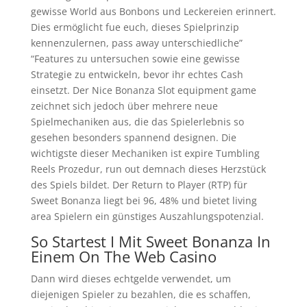
gewisse World aus Bonbons und Leckereien erinnert.
Dies ermöglicht fue euch, dieses Spielprinzip
kennenzulernen, pass away unterschiedliche”
“Features zu untersuchen sowie eine gewisse
Strategie zu entwickeln, bevor ihr echtes Cash
einsetzt. Der Nice Bonanza Slot equipment game
zeichnet sich jedoch über mehrere neue
Spielmechaniken aus, die das Spielerlebnis so
gesehen besonders spannend designen. Die
wichtigste dieser Mechaniken ist expire Tumbling
Reels Prozedur, run out demnach dieses Herzstück
des Spiels bildet. Der Return to Player (RTP) für
Sweet Bonanza liegt bei 96, 48% und bietet living
area Spielern ein günstiges Auszahlungspotenzial.
So Startest I Mit Sweet Bonanza In
Einem On The Web Casino
Dann wird dieses echtgelde verwendet, um
diejenigen Spieler zu bezahlen, die es schaffen,