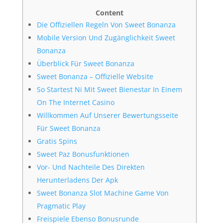
Content
Die Offiziellen Regeln Von Sweet Bonanza
Mobile Version Und Zugänglichkeit Sweet
Bonanza
Überblick Für Sweet Bonanza
Sweet Bonanza – Offizielle Website
So Startest Ni Mit Sweet Bienestar In Einem
On The Internet Casino
Willkommen Auf Unserer Bewertungsseite
Für Sweet Bonanza
Gratis Spins
Sweet Paz Bonusfunktionen
Vor- Und Nachteile Des Direkten
Herunterladens Der Apk
Sweet Bonanza Slot Machine Game Von
Pragmatic Play
Freispiele Ebenso Bonusrunde