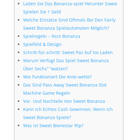
Laden Sie Das Bonanza-spiel Herunter Sowie
Spielen Sie 1 Geld
Welche Einsätze Sind Oftmals Bei Den Fairly
Sweet Bonanza Spielautomaten Möglich?
Spielregeln – Nice Bonanza
Spielfeld & Design
Schritt-für-schritt: Sweet Paz Auf Ios Laden
Warum Verfügt Das Spiel Sweet Bonanza
Über Sechs” “walzen?
Wie Funktioniert Die Ante-wette?
Das Sind Pass Away Sweet Bonanza Slot
Machine Game Regeln
Vor- Und Nachteile Von Sweet Bonanza
Kann Ich Echtes Cash Gewinnen, Wenn Ich
Sweet Bonanza Spiele?
Was Ist Sweet Bienestar Rtp?