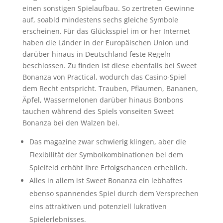
einen sonstigen Spielaufbau. So zertreten Gewinne
auf, soabld mindestens sechs gleiche Symbole
erscheinen. Für das Glücksspiel im or her Internet
haben die Länder in der Europäischen Union und
darüber hinaus in Deutschland feste Regeln
beschlossen. Zu finden ist diese ebenfalls bei Sweet
Bonanza von Practical, wodurch das Casino-Spiel
dem Recht entspricht. Trauben, Pflaumen, Bananen,
Äpfel, Wassermelonen darüber hinaus Bonbons
tauchen während des Spiels vonseiten Sweet
Bonanza bei den Walzen bei.
Das magazine zwar schwierig klingen, aber die
Flexibilität der Symbolkombinationen bei dem
Spielfeld erhöht Ihre Erfolgschancen erheblich.
Alles in allem ist Sweet Bonanza ein lebhaftes
ebenso spannendes Spiel durch dem Versprechen
eins attraktiven und potenziell lukrativen
Spielerlebnisses.