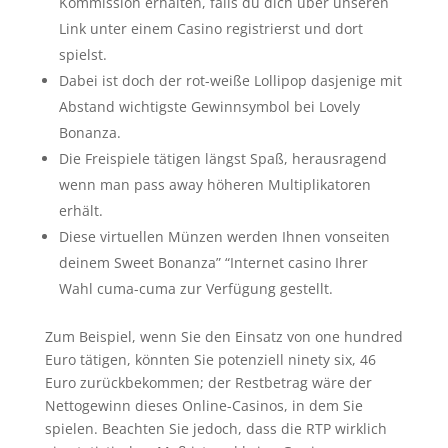
Kommission erhalten, falls du dich über unseren
Link unter einem Casino registrierst und dort
spielst.
Dabei ist doch der rot-weiße Lollipop dasjenige mit
Abstand wichtigste Gewinnsymbol bei Lovely
Bonanza.
Die Freispiele tätigen längst Spaß, herausragend
wenn man pass away höheren Multiplikatoren
erhält.
Diese virtuellen Münzen werden Ihnen vonseiten
deinem Sweet Bonanza” “Internet casino Ihrer
Wahl cuma-cuma zur Verfügung gestellt.
Zum Beispiel, wenn Sie den Einsatz von one hundred
Euro tätigen, könnten Sie potenziell ninety six, 46
Euro zurückbekommen; der Restbetrag wäre der
Nettogewinn dieses Online-Casinos, in dem Sie
spielen. Beachten Sie jedoch, dass die RTP wirklich