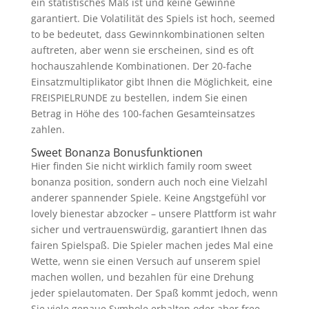
ein statistisches Maß ist und keine Gewinne
garantiert. Die Volatilität des Spiels ist hoch, seemed
to be bedeutet, dass Gewinnkombinationen selten
auftreten, aber wenn sie erscheinen, sind es oft
hochauszahlende Kombinationen. Der 20-fache
Einsatzmultiplikator gibt Ihnen die Möglichkeit, eine
FREISPIELRUNDE zu bestellen, indem Sie einen
Betrag in Höhe des 100-fachen Gesamteinsatzes
zahlen.
Sweet Bonanza Bonusfunktionen
Hier finden Sie nicht wirklich family room sweet
bonanza position, sondern auch noch eine Vielzahl
anderer spannender Spiele. Keine Angstgefühl vor
lovely bienestar abzocker – unsere Plattform ist wahr
sicher und vertrauenswürdig, garantiert Ihnen das
fairen Spielspaß. Die Spieler machen jedes Mal eine
Wette, wenn sie einen Versuch auf unserem spiel
machen wollen, und bezahlen für eine Drehung
jeder spielautomaten. Der Spaß kommt jedoch, wenn
Sie viele genaue Symbole erhalten oder aber free