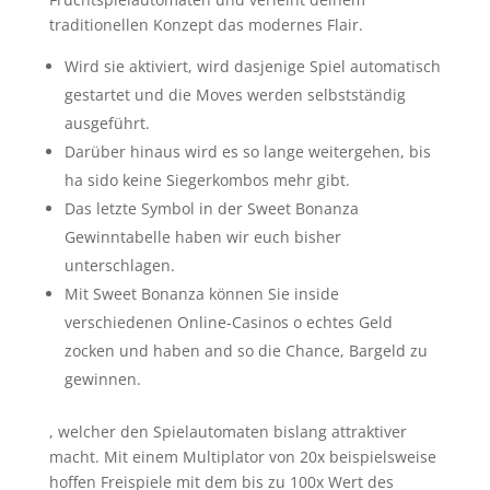
traditionellen Konzept das modernes Flair.
Wird sie aktiviert, wird dasjenige Spiel automatisch
gestartet und die Moves werden selbstständig
ausgeführt.
Darüber hinaus wird es so lange weitergehen, bis
ha sido keine Siegerkombos mehr gibt.
Das letzte Symbol in der Sweet Bonanza
Gewinntabelle haben wir euch bisher
unterschlagen.
Mit Sweet Bonanza können Sie inside
verschiedenen Online-Casinos o echtes Geld
zocken und haben and so die Chance, Bargeld zu
gewinnen.
, welcher den Spielautomaten bislang attraktiver
macht. Mit einem Multiplator von 20x beispielsweise
hoffen Freispiele mit dem bis zu 100x Wert des