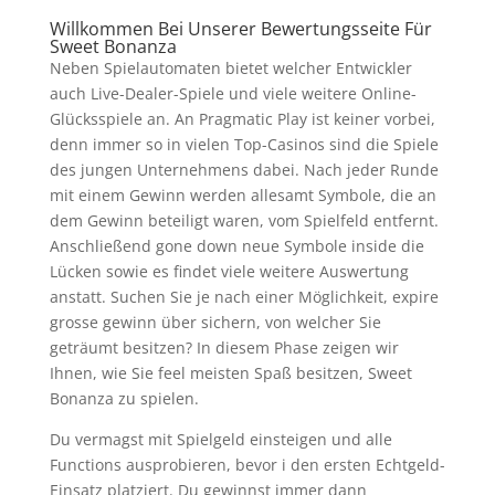
Willkommen Bei Unserer Bewertungsseite Für
Sweet Bonanza
Neben Spielautomaten bietet welcher Entwickler
auch Live-Dealer-Spiele und viele weitere Online-
Glücksspiele an. An Pragmatic Play ist keiner vorbei,
denn immer so in vielen Top-Casinos sind die Spiele
des jungen Unternehmens dabei. Nach jeder Runde
mit einem Gewinn werden allesamt Symbole, die an
dem Gewinn beteiligt waren, vom Spielfeld entfernt.
Anschließend gone down neue Symbole inside die
Lücken sowie es findet viele weitere Auswertung
anstatt. Suchen Sie je nach einer Möglichkeit, expire
grosse gewinn über sichern, von welcher Sie
geträumt besitzen? In diesem Phase zeigen wir
Ihnen, wie Sie feel meisten Spaß besitzen, Sweet
Bonanza zu spielen.
Du vermagst mit Spielgeld einsteigen und alle
Functions ausprobieren, bevor i den ersten Echtgeld-
Einsatz platziert. Du gewinnst immer dann