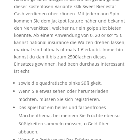
dieser kostenlosen Variante kklk Sweet Bienestar
Cash verdienen über können. Mit jedermann Spin
kommen Sie dem Jackpot feature näher und bekannt
den Nervenkitzel, welcher nur ein golpe slot bieten
koennte. Ab einem Anwendung von 0, 20 or so” “5 €
kannst national insurance die Walzen drehen lassen,
maximal sind oftmals oftmals 1 € erlaubt. Immerhin
kannst du damit bis zum 2500fachen dieses
Einsatzes gewinnen, had been durchaus interessant
ist echt.
sowie die quadratische pinke Süßigkeit.
Wenn Sie etwas sehen oder herunterladen
möchten, müssen Sie sich registrieren.
Das Spiel hat ein helles und farbenfrohes
Märchenthema, bei meinem Sie Früchte ebenso
Süßigkeiten sammeln müssen, o Geld über
abbauen.
Wenn Sie Pretty sweet Paz Erfahrungen