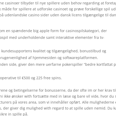
ne casinoer tilbyder til nye spillere uden behov regarding at foret
 måde for spillere at udforske casinoet og prøve forskellige spil u
 på udenlandske casino sider uden dansk licens tilgængelige til da
m en spændende big apple form for casinospilskategori, der
nospil med underholdende samt interaktive elementer fra tv-
er kundesupportens kvalitet og tilgængelighed, bonustilbud og
brugervenlighed af hjemmesiden og softwareplatformen.
nden side, giver den mere uerfarne pokerspiller “bedre kortfattat 
perative til €500 og 225 free spins.
årene og betingelserne for bonusserne, da der ofte im or her krav ti
i ikke ønsker with fortsætte med in læse og bare vil vide, hvor du 
cturers på vores area, som vi innehåller opført. Alle mulighederne 
, der giver dig mulighed with regard to at spille uden nemid. Du 
ikre in spille på.