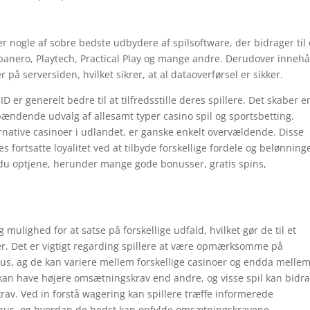
er nogle af sobre bedste udbydere af spilsoftware, der bidrager til
abanero, Playtech, Practical Play og mange andre. Derudover innehå
på serversiden, hvilket sikrer, at al dataoverførsel er sikker.
r generelt bedre til at tilfredsstille deres spillere. Det skaber e
spændende udvalg af allesamt typer casino spil og sportsbetting.
native casinoer i udlandet, er ganske enkelt overvældende. Disse
 fortsatte loyalitet ved at tilbyde forskellige fordele og belønninge
n du optjene, herunder mange gode bonusser, gratis spins,
mulighed for at satse på forskellige udfald, hvilket gør de til et
er. Det er vigtigt regarding spillere at være opmærksomme på
s, ag de kan variere mellem forskellige casinoer og endda melle
 kan have højere omsætningskrav end andre, og visse spil kan bidr
krav. Ved in forstå wagering kan spillere træffe informerede
bonus, og hvordan de bedst kan opfylde omsætningskravene.