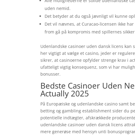
Alle mulighederne er solide udenlandske cas
uden nemid.
Det betyder at du også jævnligt vil kunne opl
Det vil nævnes, at Curacao-licensen ikke 
from gå på kompromis med spillernes sikke
Udenlandske casinoer uden dansk licens kan sta
her vigtigt at vælge et casino, jeder er regule
sikrer, at casinoerne opfylder strenge krav i ac
ufatteligt vigtig konsequenz, som vi har mulig
bonusser.
Bedste Casinoer Uden Nem
Actually 2025
På Europæiske og udenlandske casino samt bett
betting og gambling establishment sider du per
potentielle indtægter, afskrækkede producenter
udenlandske casinoer uden dansk licens attrakt
mere generøse med hensyn unti bonusprogra