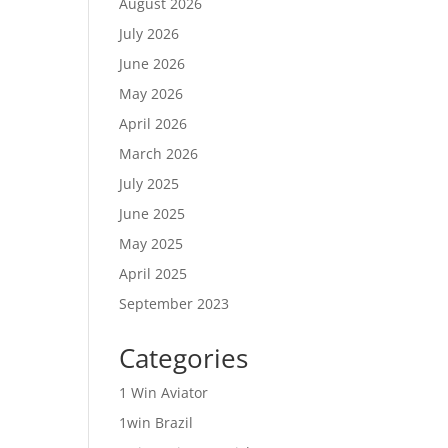
August 2026
July 2026
June 2026
May 2026
April 2026
March 2026
July 2025
June 2025
May 2025
April 2025
September 2023
Categories
1 Win Aviator
1win Brazil