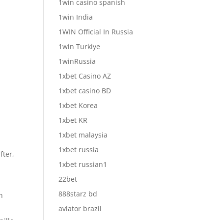
1win casino spanish
1win India
1WIN Official In Russia
1win Turkiye
1winRussia
1xbet Casino AZ
1xbet casino BD
1xbet Korea
1xbet KR
1xbet malaysia
1xbet russia
fter,
1xbet russian1
22bet
888starz bd
n
aviator brazil