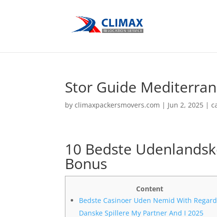
Stor Guide Mediterra
by
climaxpackersmovers.com
|
Jun 2, 2025
|
c
10 Bedste Udenlandske
Bonus
Content
Bedste Casinoer Uden Nemid With Regard
Danske Spillere My Partner And I 2025