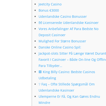
Jeetcity Casino
Bonus €3000
Udenlandske Casino Bonusser
👐 Licenserede Udenlandske Kasinoer
Vores Anbefalinger Af Para Bedste No
Deposit Casinoer
Mulighed For Større Bonusser
Danske Online Casino Spil:
Jackpot-slots Sitter På Længe Været Duran
Favorit I Casinoer – Både On-line Og Offlin
Para Tilbyder…
🟩 King Billy Casino: Bedste Casinos
Udbetaling
❔ Faq – Ofte Stillede Spørgsmål Om
Udenlandske Kasinoer
Ulemperne Er Få, Og Kan Gøres Endnu
Mindre