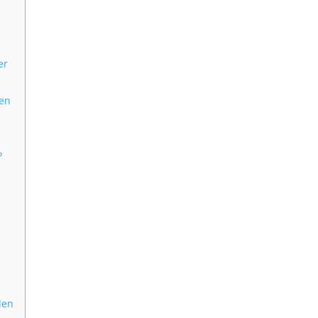
er
den
?
den