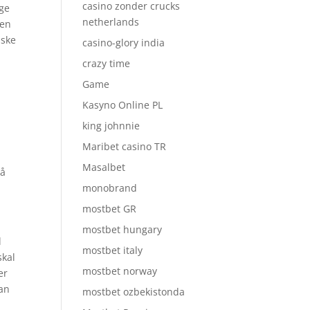
casino zonder crucks
age
netherlands
den
nske
casino-glory india
crazy time
Game
Kasyno Online PL
king johnnie
Maribet casino TR
Masalbet
på
monobrand
mostbet GR
mostbet hungary
l
mostbet italy
skal
mostbet norway
er
kan
mostbet ozbekistonda