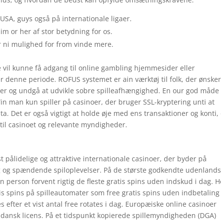
USA, guys også på internationale ligaer.
im or her af stor betydning for os.
r ni mulighed for from vinde mere.
e vil kunne få adgang til online gambling hjemmesider eller
denne periode. ROFUS systemet er ain værktøj til folk, der ønske
aner og undgå at udvikle sobre spilleafhængighed. En our god måde 
 “in man kun spiller på casinoer, der bruger SSL-kryptering unti at
ta. Det er også vigtigt at holde øje med ens transaktioner og konti,
 til casinoet og relevante myndigheder.
t pålidelige og attraktive internationale casinoer, der byder på
g og spændende spiloplevelser. På de største godkendte udenland
 person forvent rigtig de fleste gratis spins uden indskud i dag. H
tis spins på spilleautomater som free gratis spins uden indbetaling
s efter et vist antal free rotates i dag. Europæiske online casinoer
ed dansk licens. På et tidspunkt kopierede spillemyndigheden (DGA)