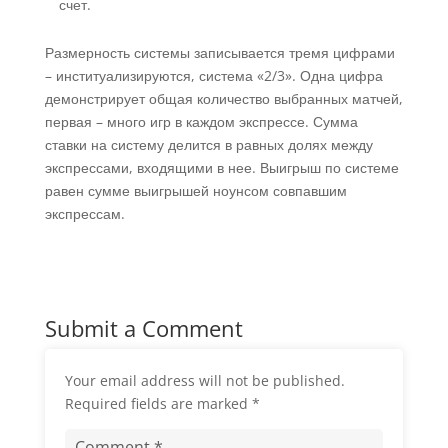
счет.
Размерность системы записывается тремя цифрами
– институализируются, система «2/3». Одна цифра
демонстрирует общая количество выбранных матчей,
первая – много игр в каждом экспрессе. Сумма
ставки на систему делится в равных долях между
экспрессами, входящими в нее. Выигрыш по системе
равен сумме выигрышей ноунсом совпавшим
экспрессам.
Submit a Comment
Your email address will not be published.
Required fields are marked
*