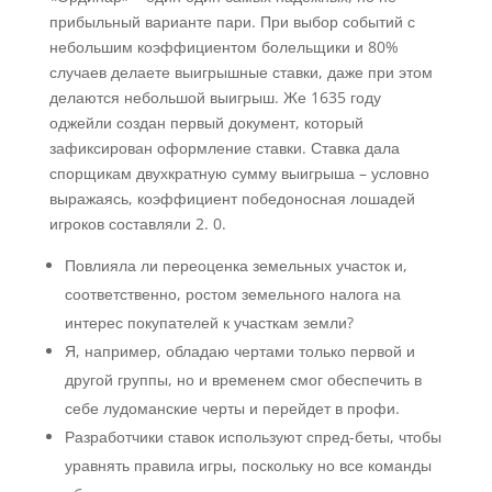
прибыльный варианте пари. При выбор событий с
небольшим коэффициентом болельщики и 80%
случаев делаете выигрышные ставки, даже при этом
делаются небольшой выигрыш. Же 1635 году
оджейли создан первый документ, который
зафиксирован оформление ставки. Ставка дала
спорщикам двухкратную сумму выигрыша – условно
выражаясь, коэффициент победоносная лошадей
игроков составляли 2. 0.
Повлияла ли переоценка земельных участок и,
соответственно, ростом земельного налога на
интерес покупателей к участкам земли?
Я, например, обладаю чертами только первой и
другой группы, но и временем смог обеспечить в
себе лудоманские черты и перейдет в профи.
Разработчики ставок используют спред-беты, чтобы
уравнять правила игры, поскольку но все команды