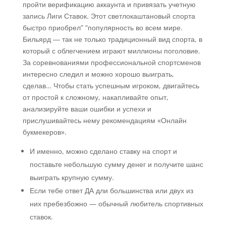
пройти верификацию аккаунта и привязать учетную
запись Лиги Ставок. Этот светлокаштановый спорта
быстро приобрел” “популярность во всем мире.
Бильярд ― так не только традиционный вид спорта, в
который с облегчением играют миллионы поголовие.
За соревнованиями профессиональной спортсменов
интересно следил и можно хорошо выиграть,
сделав… Чтобы стать успешным игроком, двигайтесь
от простой к сложному, накапливайте опыт,
анализируйте ваши ошибки и успехи и
прислушивайтесь нему рекомендациям «Онлайн
букмекеров».
И именно, можно сделано ставку на спорт и
поставьте небольшую сумму денег и получите шанс
выиграть крупную сумму.
Если тебе ответ ДА дли большинства или двух из
них пребезбожно — обычный любитель спортивных
ставок.