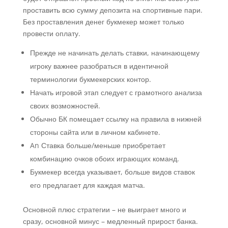
проставить всю сумму депозита на спортивные пари.
Без проставления денег букмекер может только
провести оплату.
Прежде не начинать делать ставки, начинающему
игроку важнее разобраться в идентичной
терминологии букмекерских контор.
Начать игровой этап следует с грамотного анализа
своих возможностей.
Обычно БК помещает ссылку на правила в нижней
стороны сайта или в личном кабинете.
An Ставка больше/меньше приобретает
комбинацию очков обоих играющих команд.
Букмекер всегда указывает, больше видов ставок
его предлагает для каждая матча.
Основной плюс стратегии – не выиграет много и
сразу, основной минус – медленный прирост банка.