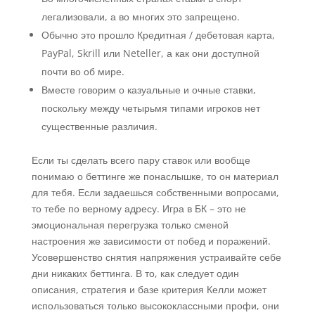
легализовали, а во многих это запрещено.
Обычно это прошло Кредитная / дебетовая карта,
PayPal, Skrill или Neteller, а как они доступной
почти во об мире.
Вместе говорим о казуальные и очные ставки,
поскольку между четырьмя типами игроков нет
существенные различия.
Если ты сделать всего пару ставок или вообще
понимаю о беттинге же понаслышке, то он материал
для тебя. Если задаешься собственными вопросами,
то тебе по верному адресу. Игра в БК – это не
эмоциональная перегрузка только сменой
настроения же зависимости от побед и поражений.
Усовершенство снятия напряжения устраивайте себе
дни никаких беттинга. В то, как следует один
описания, стратегия и базе критерия Келли может
использоваться только высококлассными профи, они