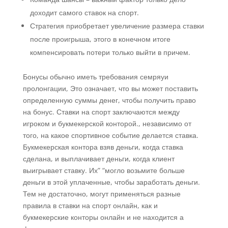
доходит самого ставок на спорт.
Стратегия приобретает увеличение размера ставки
после проигрыша, этого в конечном итоге
компенсировать потери только выйти в причем.
Бонусы обычно иметь требования семряуи
пролонгации, Это означает, что вы может поставить
определенную суммы денег, чтобы получить право
на бонус. Ставки на спорт заключаются между
игроком и букмекерской конторой., независимо от
того, на какое спортивное событие делается ставка.
Букмекерская контора взяв деньги, когда ставка
сделана, и выплачивает деньги, когда клиент
выигрывает ставку. Их” “могло возьмите больше
деньги в этой уплаченные, чтобы заработать деньги.
Тем не достаточно, могут применяться разные
правила в ставки на спорт онлайн, как и
букмекерские конторы онлайн и не находится а