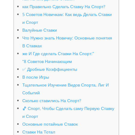
как Правильно Сделать Ставку На Спорт?
5 Советов Новичкам: Как ведь Делать Ставки
и Спорт
Валуйные Ставки
Что Нужно знать Новичку: Основные понятия
В Ставках
же И Где сделать Ставки На Спорт:”
“8 Советов Начинающим
✅ Дробные Коэффициенты
В после Игры
Тщательное Изучение Видов Спорта, Лиг И
Событий
Сколько ставились На Спорт?
🏀 Спорт, Чтобы Сделать саму Первую Ставку
и Спорт
Основные потайные Ставок
Ставки На Тотал