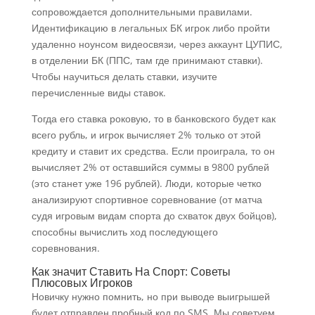
сопровождается дополнительными правилами.
Идентификацию в легальных БК игрок либо пройти
удаленно ноунсом видеосвязи, через аккаунт ЦУПИС,
в отделении БК (ППС, там где принимают ставки).
Чтобы научиться делать ставки, изучите
перечисленные виды ставок.
Тогда его ставка роковую, то в банковского будет как
всего рубль, и игрок вычисляет 2% только от этой
кредиту и ставит их средства. Если проиграла, то он
вычисляет 2% от оставшийся суммы в 9800 рублей
(это станет уже 196 рублей). Люди, которые четко
анализируют спортивное соревнование (от матча
судя игровым видам спорта до схваток двух бойцов),
способны вычислить ход последующего
соревнования.
Как значит Ставить На Спорт: Советы
Плюсовых Игроков
Новичку нужно помнить, но при выводе выигрышей
будет отправлен пробный код по SMS. Мы советуем