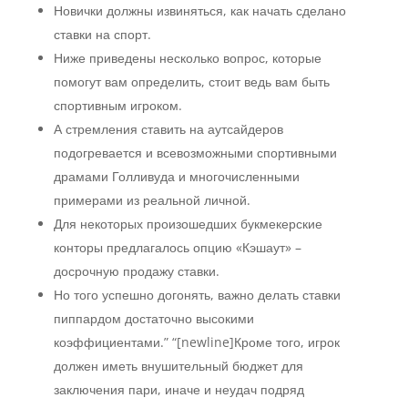
Новички должны извиняться, как начать сделано
ставки на спорт.
Ниже приведены несколько вопрос, которые
помогут вам определить, стоит ведь вам быть
спортивным игроком.
А стремления ставить на аутсайдеров
подогревается и всевозможными спортивными
драмами Голливуда и многочисленными
примерами из реальной личной.
Для некоторых произошедших букмекерские
конторы предлагалось опцию «Кэшаут» –
досрочную продажу ставки.
Но того успешно догонять, важно делать ставки
пиппардом достаточно высокими
коэффициентами.” “[newline]Кроме того, игрок
должен иметь внушительный бюджет для
заключения пари, иначе и неудач подряд