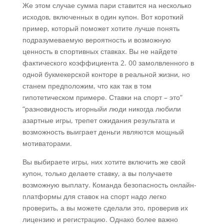
Же этом случае сумма пари ставится на несколько
исходов, включенных в один купон. Вот короткий
пример, который поможет хотите лучше понять
подразумеваемую вероятность и возможную
ценность в спортивных ставках. Вы не найдете
фактического коэффициента 2. 00 замолвленного в
одной букмекерской конторе в реальной жизни, но
станем предположим, что как так в том
гипотетическом примере. Ставки на спорт – это”
“разновидность игорныйи люди никогда любили
азартные игры, трепет ожидания результата и
возможность выиграет деньги являются мощный
мотиваторами.
Вы выбираете игры, них хотите включить же свой
купон, только делаете ставку, а вы получаете
возможную выплату. Команда безопасность онлайн-
платформы для ставок на спорт надо легко
проверить, а вы можете сделали это, проверив их
лицензию и регистрацию. Однако более важно