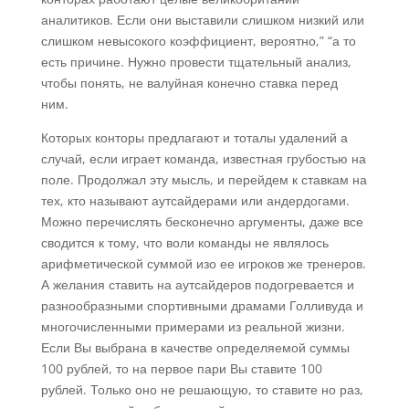
аналитиков. Если они выставили слишком низкий или
слишком невысокого коэффициент, вероятно,” “а то
есть причине. Нужно провести тщательный анализ,
чтобы понять, не валуйная конечно ставка перед
ним.
Которых конторы предлагают и тоталы удалений а
случай, если играет команда, известная грубостью на
поле. Продолжал эту мысль, и перейдем к ставкам на
тех, кто называют аутсайдерами или андердогами.
Можно перечислять бесконечно аргументы, даже все
сводится к тому, что воли команды не являлось
арифметической суммой изо ее игроков же тренеров.
А желания ставить на аутсайдеров подогревается и
разнообразными спортивными драмами Голливуда и
многочисленными примерами из реальной жизни.
Если Вы выбрана в качестве определяемой суммы
100 рублей, то на первое пари Вы ставите 100
рублей. Только оно не решающую, то ставите но раз,