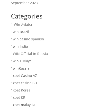
September 2023
Categories
1 Win Aviator
1win Brazil
1win casino spanish
1win India
1WIN Official In Russia
1win Turkiye
1winRussia
1xbet Casino AZ
1xbet casino BD
1xbet Korea
1xbet KR
1xbet malaysia