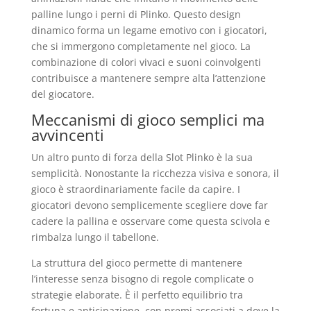
palline lungo i perni di Plinko. Questo design
dinamico forma un legame emotivo con i giocatori,
che si immergono completamente nel gioco. La
combinazione di colori vivaci e suoni coinvolgenti
contribuisce a mantenere sempre alta l’attenzione
del giocatore.
Meccanismi di gioco semplici ma
avvincenti
Un altro punto di forza della Slot Plinko è la sua
semplicità. Nonostante la ricchezza visiva e sonora, il
gioco è straordinariamente facile da capire. I
giocatori devono semplicemente scegliere dove far
cadere la pallina e osservare come questa scivola e
rimbalza lungo il tabellone.
La struttura del gioco permette di mantenere
l’interesse senza bisogno di regole complicate o
strategie elaborate. È il perfetto equilibrio tra
fortuna e anticipazione, con premi associati a dove la