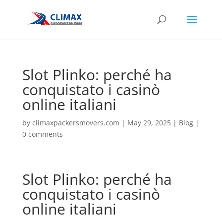
Slot Plinko: perché ha
conquistato i casinò
online italiani
by
climaxpackersmovers.com
|
May 29, 2025
|
Blog
|
0 comments
Slot Plinko: perché ha
conquistato i casinò
online italiani