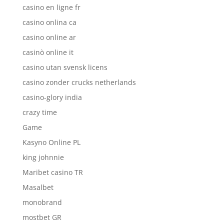
casino en ligne fr
casino onlina ca
casino online ar
casinò online it
casino utan svensk licens
casino zonder crucks netherlands
casino-glory india
crazy time
Game
Kasyno Online PL
king johnnie
Maribet casino TR
Masalbet
monobrand
mostbet GR