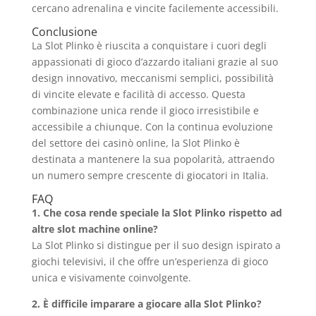
cercano adrenalina e vincite facilemente accessibili.
Conclusione
La Slot Plinko è riuscita a conquistare i cuori degli
appassionati di gioco d’azzardo italiani grazie al suo
design innovativo, meccanismi semplici, possibilità
di vincite elevate e facilità di accesso. Questa
combinazione unica rende il gioco irresistibile e
accessibile a chiunque. Con la continua evoluzione
del settore dei casinò online, la Slot Plinko è
destinata a mantenere la sua popolarità, attraendo
un numero sempre crescente di giocatori in Italia.
FAQ
1. Che cosa rende speciale la Slot Plinko rispetto ad
altre slot machine online?
La Slot Plinko si distingue per il suo design ispirato a
giochi televisivi, il che offre un’esperienza di gioco
unica e visivamente coinvolgente.
2. È difficile imparare a giocare alla Slot Plinko?