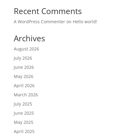
Recent Comments
A WordPress Commenter
on
Hello world!
Archives
August 2026
July 2026
June 2026
May 2026
April 2026
March 2026
July 2025
June 2025
May 2025
April 2025