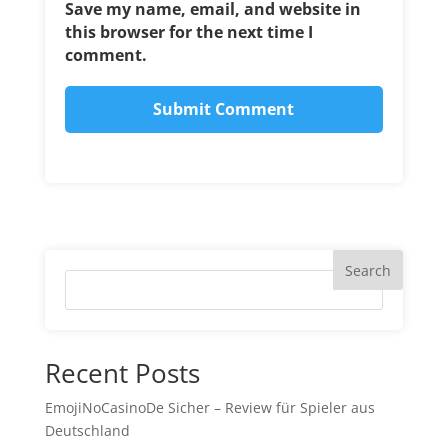
Save my name, email, and website in
this browser for the next time I
comment.
Search
Recent Posts
EmojiNoCasinoDe Sicher – Review für Spieler aus
Deutschland