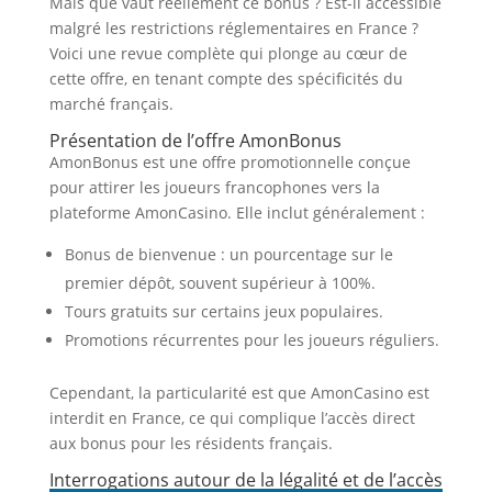
Mais que vaut réellement ce bonus ? Est-il accessible
malgré les restrictions réglementaires en France ?
Voici une revue complète qui plonge au cœur de
cette offre‚ en tenant compte des spécificités du
marché français.
Présentation de l’offre AmonBonus
AmonBonus est une offre promotionnelle conçue
pour attirer les joueurs francophones vers la
plateforme AmonCasino. Elle inclut généralement :
Bonus de bienvenue : un pourcentage sur le
premier dépôt‚ souvent supérieur à 100%.
Tours gratuits sur certains jeux populaires.
Promotions récurrentes pour les joueurs réguliers.
Cependant‚ la particularité est que AmonCasino est
interdit en France‚ ce qui complique l’accès direct
aux bonus pour les résidents français.
Interrogations autour de la légalité et de l’accès