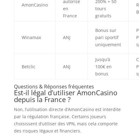
autorisé
200% + 50
AmonCasino
R
en
tours
B
France
gratuits
Bonus sur
P
Winamax
ANJ
pari sportif
P
uniquement
s
Jusqu’à
C
Betclic
ANJ
100€ en
P
bonus
s
Questions & Réponses fréquentes
Est-il légal d’utiliser AmonCasino
depuis la France ?
Non‚ l’utilisation directe d’AmonCasino est interdite
par la régulation française. Certains joueurs
choisissent d’utiliser des VPN‚ mais cela comporte
des risques légaux et financiers.