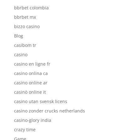
bbrbet colombia
bbrbet mx
bizzo casino
Blog
casibom tr
casino
casino en ligne fr
casino onlina ca
casino online ar
casinò online it
casino utan svensk licens
casino zonder crucks netherlands
casino-glory india
crazy time
Game