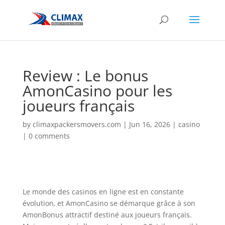
Review : Le bonus
AmonCasino pour les
joueurs français
by
climaxpackersmovers.com
|
Jun 16, 2026
|
casino
|
0 comments
Le monde des casinos en ligne est en constante
évolution‚ et AmonCasino se démarque grâce à son
AmonBonus attractif destiné aux joueurs français.