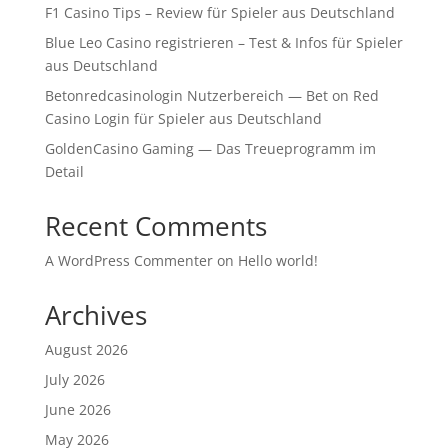
F1 Casino Tips – Review für Spieler aus Deutschland
Blue Leo Casino registrieren – Test & Infos für Spieler
aus Deutschland
Betonredcasinologin Nutzerbereich — Bet on Red
Casino Login für Spieler aus Deutschland
GoldenCasino Gaming — Das Treueprogramm im
Detail
Recent Comments
A WordPress Commenter
on
Hello world!
Archives
August 2026
July 2026
June 2026
May 2026