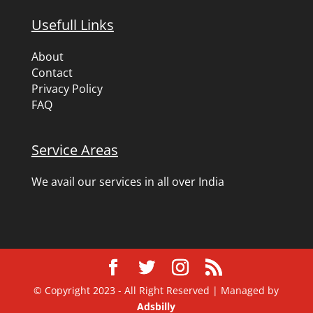
Usefull Links
About
Contact
Privacy Policy
FAQ
Service Areas
We avail our services in all over India
© Copyright 2023 - All Right Reserved | Managed by
Adsbilly