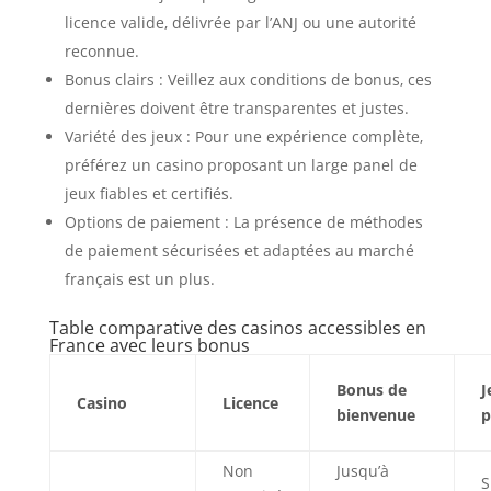
licence valide‚ délivrée par l’ANJ ou une autorité
reconnue.
Bonus clairs : Veillez aux conditions de bonus‚ ces
dernières doivent être transparentes et justes.
Variété des jeux : Pour une expérience complète‚
préférez un casino proposant un large panel de
jeux fiables et certifiés.
Options de paiement : La présence de méthodes
de paiement sécurisées et adaptées au marché
français est un plus.
Table comparative des casinos accessibles en
France avec leurs bonus
Bonus de
J
Casino
Licence
bienvenue
p
Non
Jusqu’à
S