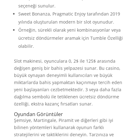
seçeneği sunulur.
Sweet Bonanza, Pragmatic Enjoy tarafından 2019
yılında oluşturulan modern bir slot oyunudur.
Örneğin, sürekli olarak yeni kombinasyonlar veya
ücretsiz döndürmeler aramak için Tumble Özelliği
olabilir.
Slot makinesi, oyunculara 0, 2$ ile 125$ arasında
değişen geniş bir bahis yelpazesi sunar. Bu casino,
büyük oynayan deneyimli kullanıcıları ve büyük
miktarlarda bahis yapmaktan kaçınmayı tercih eden
yeni başlayanları cezbetmektedir. 3 veya daha fazla
dağılma sembolü ile tetiklenen ücretsiz döndürme
özelliği, ekstra kazanç fırsatları sunar.
Oyundan Görüntüler
Şemsiye, Martingale, Piramit ve diğerleri gibi iyi
bilinen yöntemleri kullanarak oyunun farklı
stratejilerini ve taktiklerini deneyin. Tarzınıza ve