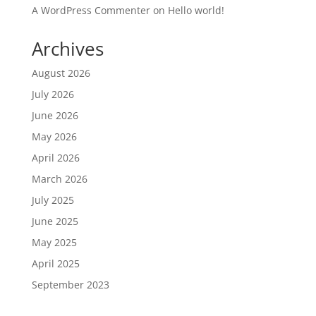
A WordPress Commenter
on
Hello world!
Archives
August 2026
July 2026
June 2026
May 2026
April 2026
March 2026
July 2025
June 2025
May 2025
April 2025
September 2023