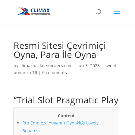
Resmi Sitesi Çevrimiçi
Oyna, Para İle Oyna
by
climaxpackersmovers.com
|
Jun 3, 2025
|
sweet
bonanza TR
|
0 comments
“Trial Slot Pragmatic Play
Content
Rtp Empieza Yuvanın Oynaklığı Lovely
Bonanza