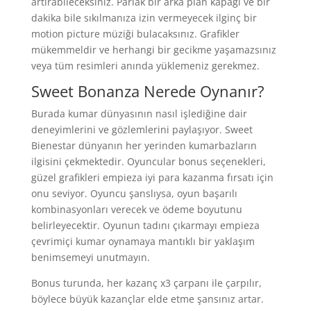
artırabileceksiniz. Parlak bir arka plan kapağı ve bir
dakika bile sıkılmanıza izin vermeyecek ilginç bir
motion picture müziği bulacaksınız. Grafikler
mükemmeldir ve herhangi bir gecikme yaşamazsınız
veya tüm resimleri anında yüklemeniz gerekmez.
Sweet Bonanza Nerede Oynanır?
Burada kumar dünyasının nasıl işlediğine dair
deneyimlerini ve gözlemlerini paylaşıyor. Sweet
Bienestar dünyanın her yerinden kumarbazların
ilgisini çekmektedir. Oyuncular bonus seçenekleri,
güzel grafikleri empieza iyi para kazanma fırsatı için
onu seviyor. Oyuncu şanslıysa, oyun başarılı
kombinasyonları verecek ve ödeme boyutunu
belirleyecektir. Oyunun tadını çıkarmayı empieza
çevrimiçi kumar oynamaya mantıklı bir yaklaşım
benimsemeyi unutmayın.
Bonus turunda, her kazanç x3 çarpanı ile çarpılır,
böylece büyük kazançlar elde etme şansınız artar.