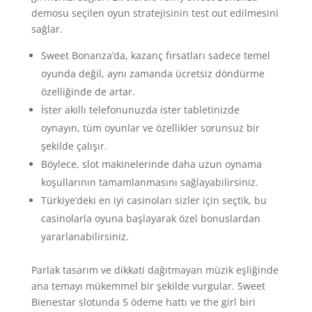
demosu seçilen oyun stratejisinin test out edilmesini
sağlar.
Sweet Bonanza’da, kazanç fırsatları sadece temel
oyunda değil, aynı zamanda ücretsiz döndürme
özelliğinde de artar.
İster akıllı telefonunuzda ister tabletinizde
oynayın, tüm oyunlar ve özellikler sorunsuz bir
şekilde çalışır.
Böylece, slot makinelerinde daha uzun oynama
koşullarının tamamlanmasını sağlayabilirsiniz.
Türkiye’deki en iyi casinoları sizler için seçtik, bu
casinolarla oyuna başlayarak özel bonuslardan
yararlanabilirsiniz.
Parlak tasarım ve dikkati dağıtmayan müzik eşliğinde
ana temayı mükemmel bir şekilde vurgular. Sweet
Bienestar slotunda 5 ödeme hattı ve the girl biri