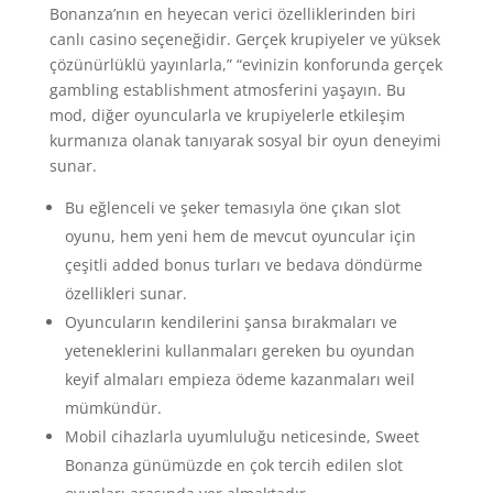
Bonanza’nın en heyecan verici özelliklerinden biri
canlı casino seçeneğidir. Gerçek krupiyeler ve yüksek
çözünürlüklü yayınlarla,” “evinizin konforunda gerçek
gambling establishment atmosferini yaşayın. Bu
mod, diğer oyuncularla ve krupiyelerle etkileşim
kurmanıza olanak tanıyarak sosyal bir oyun deneyimi
sunar.
Bu eğlenceli ve şeker temasıyla öne çıkan slot
oyunu, hem yeni hem de mevcut oyuncular için
çeşitli added bonus turları ve bedava döndürme
özellikleri sunar.
Oyuncuların kendilerini şansa bırakmaları ve
yeteneklerini kullanmaları gereken bu oyundan
keyif almaları empieza ödeme kazanmaları weil
mümkündür.
Mobil cihazlarla uyumluluğu neticesinde, Sweet
Bonanza günümüzde en çok tercih edilen slot