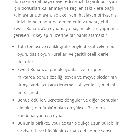
dünyasına dalmaya davet ediyoruz! Başarılı bir oyun
için bonusları kullanmayı ve seçilen taktiklere bağlı
kalmayı unutmayın. Ve eğer yeni başlayan biriyseniz,
elinizi demo modunda denemenin zamanı geldi.
Sweet Bonanza’da oynamaya başlamak için yapmanız
gereken ilk şey spin üzerine bir bahis atamaktır.
Tatlı teması ve renkli grafikleriyle dikkat çeken bu
oyun, basit oyun kuralları ve çeşitli özelliklerle
doludur.
Sweet Bonanza, parlak oyunları ve récipient
miktarda bonus özelliği seven ve meyve slotlarının
dünyasında şansını denemek isteyenler için ideal
bir seçimdir.
Bonus ödüller, ücretsiz döngüler ve diğer bonuslar
almak için mümkün olan en yüksek 3 sembol
kombinasyonuyla oyna.
Bununla birlikte, your ex tur oldukça uzun sürebilir
ve ziyaretçiye büyük bir çarpan elde etme şansı