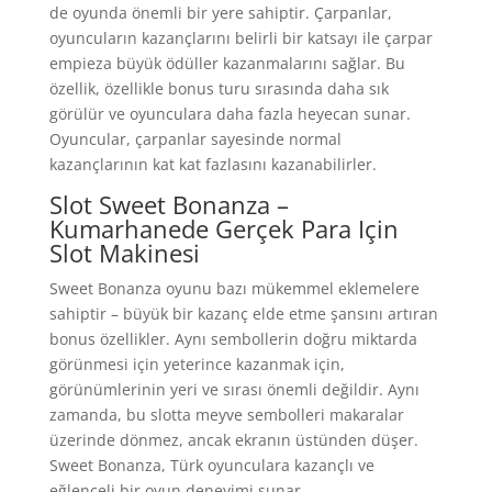
de oyunda önemli bir yere sahiptir. Çarpanlar,
oyuncuların kazançlarını belirli bir katsayı ile çarpar
empieza büyük ödüller kazanmalarını sağlar. Bu
özellik, özellikle bonus turu sırasında daha sık
görülür ve oyunculara daha fazla heyecan sunar.
Oyuncular, çarpanlar sayesinde normal
kazançlarının kat kat fazlasını kazanabilirler.
Slot Sweet Bonanza –
Kumarhanede Gerçek Para Için
Slot Makinesi
Sweet Bonanza oyunu bazı mükemmel eklemelere
sahiptir – büyük bir kazanç elde etme şansını artıran
bonus özellikler. Aynı sembollerin doğru miktarda
görünmesi için yeterince kazanmak için,
görünümlerinin yeri ve sırası önemli değildir. Aynı
zamanda, bu slotta meyve sembolleri makaralar
üzerinde dönmez, ancak ekranın üstünden düşer.
Sweet Bonanza, Türk oyunculara kazançlı ve
eğlenceli bir oyun deneyimi sunar.