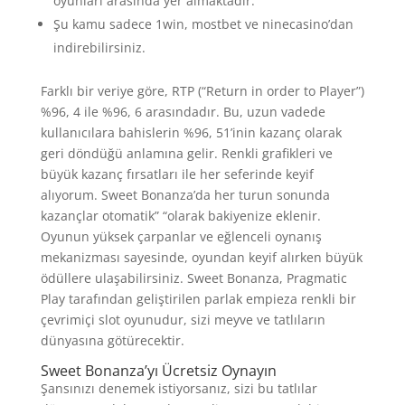
oyunları arasında yer almaktadır.
Şu kamu sadece 1win, mostbet ve ninecasino’dan
indirebilirsiniz.
Farklı bir veriye göre, RTP (“Return in order to Player”)
%96, 4 ile %96, 6 arasındadır. Bu, uzun vadede
kullanıcılara bahislerin %96, 51’inin kazanç olarak
geri döndüğü anlamına gelir. Renkli grafikleri ve
büyük kazanç fırsatları ile her seferinde keyif
alıyorum. Sweet Bonanza’da her turun sonunda
kazançlar otomatik” “olarak bakiyenize eklenir.
Oyunun yüksek çarpanlar ve eğlenceli oynanış
mekanizması sayesinde, oyundan keyif alırken büyük
ödüllere ulaşabilirsiniz. Sweet Bonanza, Pragmatic
Play tarafından geliştirilen parlak empieza renkli bir
çevrimiçi slot oyunudur, sizi meyve ve tatlıların
dünyasına götürecektir.
Sweet Bonanza’yı Ücretsiz Oynayın
Şansınızı denemek istiyorsanız, sizi bu tatlılar