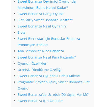
Sweet Bonanza Çevrimiçi Oyununda
Maksimum Bahis Nenni Kadar?
Sweet Bonanza Hangi Oyun?
Slot Fairly Sweet Bonanza Mostbet
Sweet Bonanza Nasıl Oynanır?
Slots
Sweet Bienestar İçin Bonuslar Empieza
Promosyon Kodları
Ana Semboller Nice Bonanza
Sweet Bonanza Nasıl Para Kazanılır?
Oyunun Özellikleri
Ücretsiz Döndürme Özelliği
Sweet Bonanza Oyundaki Bahis Miktarı
Pragmatic Play’den Fairly Sweet Bonanza Slot
Oyunu
Sweet Bonanza’da Ücretsiz Dönüşler Var Mı?
Sweet Bonanza İçin Öneriler