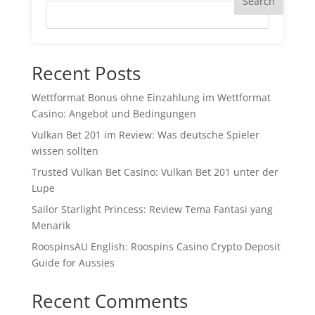
Search
Recent Posts
Wettformat Bonus ohne Einzahlung im Wettformat
Casino: Angebot und Bedingungen
Vulkan Bet 201 im Review: Was deutsche Spieler
wissen sollten
Trusted Vulkan Bet Casino: Vulkan Bet 201 unter der
Lupe
Sailor Starlight Princess: Review Tema Fantasi yang
Menarik
RoospinsAU English: Roospins Casino Crypto Deposit
Guide for Aussies
Recent Comments