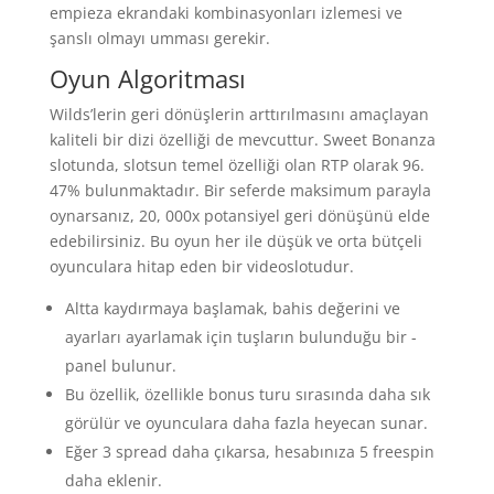
empieza ekrandaki kombinasyonları izlemesi ve
şanslı olmayı umması gerekir.
Oyun Algoritması
Wilds’lerin geri dönüşlerin arttırılmasını amaçlayan
kaliteli bir dizi özelliği de mevcuttur. Sweet Bonanza
slotunda, slotsun temel özelliği olan RTP olarak 96.
47% bulunmaktadır. Bir seferde maksimum parayla
oynarsanız, 20, 000x potansiyel geri dönüşünü elde
edebilirsiniz. Bu oyun her ile düşük ve orta bütçeli
oyunculara hitap eden bir videoslotudur.
Altta kaydırmaya başlamak, bahis değerini ve
ayarları ayarlamak için tuşların bulunduğu bir -
panel bulunur.
Bu özellik, özellikle bonus turu sırasında daha sık
görülür ve oyunculara daha fazla heyecan sunar.
Eğer 3 spread daha çıkarsa, hesabınıza 5 freespin
daha eklenir.