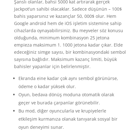
Şanslı olanlar, bahsi 5000 kat artırarak gerçek
Jackpot’un sahibi olacaklar. Sadece düşünün – 100$
bahis yaparsınız ve kazançlar 50, 000$ olur. Hem
Google android hem de iOS işletim sistemine sahip
cihazlarda oynayabilirsiniz. Bu meyveler söz konusu
olduğunda, minimum kombinasyon 25 jetona
empieza maksimum 1. 1000 jetona kadar çıkar. Elde
edeceğiniz simge sayısı, bir kombinasyondaki sembol
sayısına bağlıdır. Maksimum kazanç limiti, büyük
bahisler yapanlar için belirlenmiştir.
Ekranda eine kadar çok aynı sembol görünürse,
ödeme o kadar yüksek olur.
Oyun, bedava dönüş moduna otomatik olarak
geçer ve burada çarpanlar görünebilir.
Bu mod, diğer oyuncularla ve krupiyelerle
etkileşim kurmanıza olanak tanıyarak sosyal bir
oyun deneyimi sunar.