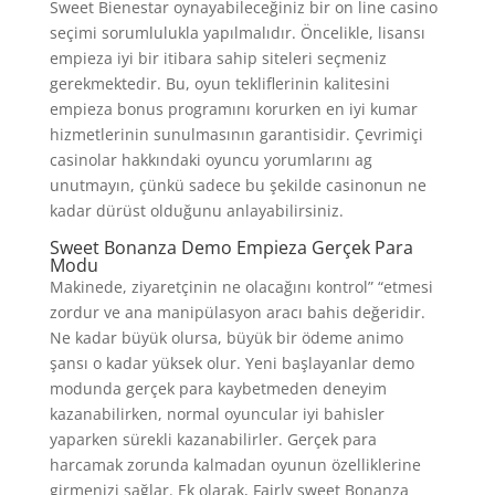
Sweet Bienestar oynayabileceğiniz bir on line casino
seçimi sorumlulukla yapılmalıdır. Öncelikle, lisansı
empieza iyi bir itibara sahip siteleri seçmeniz
gerekmektedir. Bu, oyun tekliflerinin kalitesini
empieza bonus programını korurken en iyi kumar
hizmetlerinin sunulmasının garantisidir. Çevrimiçi
casinolar hakkındaki oyuncu yorumlarını ag
unutmayın, çünkü sadece bu şekilde casinonun ne
kadar dürüst olduğunu anlayabilirsiniz.
Sweet Bonanza Demo Empieza Gerçek Para
Modu
Makinede, ziyaretçinin ne olacağını kontrol” “etmesi
zordur ve ana manipülasyon aracı bahis değeridir.
Ne kadar büyük olursa, büyük bir ödeme animo
şansı o kadar yüksek olur. Yeni başlayanlar demo
modunda gerçek para kaybetmeden deneyim
kazanabilirken, normal oyuncular iyi bahisler
yaparken sürekli kazanabilirler. Gerçek para
harcamak zorunda kalmadan oyunun özelliklerine
girmenizi sağlar. Ek olarak, Fairly sweet Bonanza