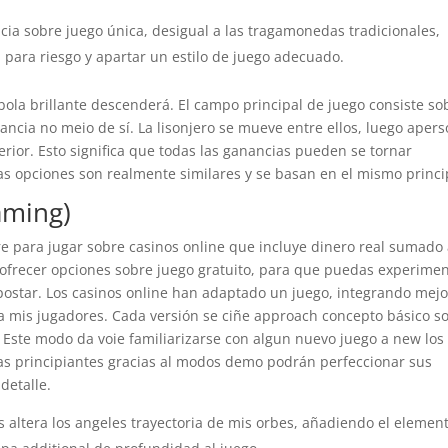
cia sobre juego única, desigual a las tragamonedas tradicionales,
 para riesgo y apartar un estilo de juego adecuado.
 bola brillante descenderá. El campo principal de juego consiste so
ancia no meio de sí. La lisonjero se mueve entre ellos, luego aper
erior. Esto significa que todas las ganancias pueden se tornar
as opciones son realmente similares y se basan en el mismo princi
aming)
ibre para jugar sobre casinos online que incluye dinero real sumado
 ofrecer opciones sobre juego gratuito, para que puedas experime
apostar. Los casinos online han adaptado un juego, integrando mej
r a mis jugadores. Cada versión se ciñe approach concepto básico s
s. Este modo da voie familiarizarse con algun nuevo juego a new los
s principiantes gracias al modos demo podrán perfeccionar sus
detalle.
as altera los angeles trayectoria de mis orbes, añadiendo el elemen