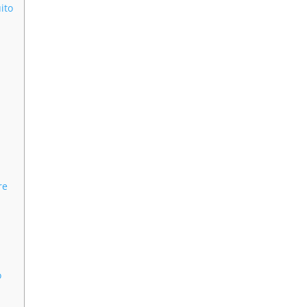
ito
re
o