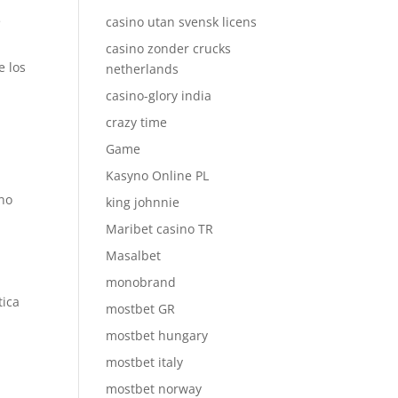
e
casino utan svensk licens
casino zonder crucks
e los
netherlands
casino-glory india
crazy time
Game
Kasyno Online PL
ino
king johnnie
Maribet casino TR
Masalbet
monobrand
tica
mostbet GR
mostbet hungary
mostbet italy
mostbet norway