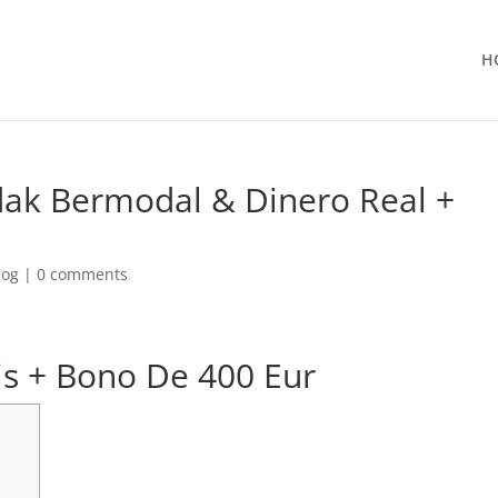
H
idak Bermodal & Dinero Real +
log
|
0 comments
tis + Bono De 400 Eur