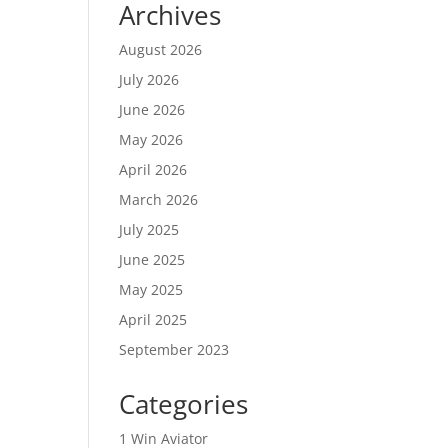
Archives
August 2026
July 2026
June 2026
May 2026
April 2026
March 2026
July 2025
June 2025
May 2025
April 2025
September 2023
Categories
1 Win Aviator