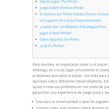
Dónde Jugar The Plinko
Juego Sobre Efectivo Plinko
El Distraccion Plinko Puede Chocar Incluso
Un Jugador De Casino Experimentado
¿cuáles Son Las Mejores Estrategias Para
Jugar A New Plinko?
Datos Rápidos De Plinko
¿qué Es Plinko?
Para muchos, es importante saber si el placer 
embargo, es crucial jugar únicamente en plata
problemas asociados al placer. Los slots para 
opciones sobre diferentes desarrolladores. Est
ajuste a new sus preferencias con estilo de ju
garantizar una experiencia de juego justa y se
Esta sera la universalidad o qual los juga
Cuando caiga, este premio saldrá durante p