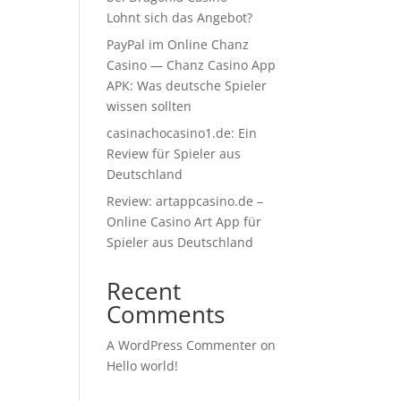
Lohnt sich das Angebot?
PayPal im Online Chanz
Casino — Chanz Casino App
APK: Was deutsche Spieler
wissen sollten
casinachocasino1.de: Ein
Review für Spieler aus
Deutschland
Review: artappcasino.de –
Online Casino Art App für
Spieler aus Deutschland
Recent
Comments
A WordPress Commenter
on
Hello world!