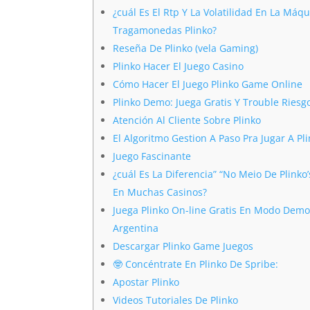
¿cuál Es El Rtp Y La Volatilidad En La Máq
Tragamonedas Plinko?
Reseña De Plinko (vela Gaming)
Plinko Hacer El Juego Casino
Cómo Hacer El Juego Plinko Game Online
Plinko Demo: Juega Gratis Y Trouble Riesg
Atención Al Cliente Sobre Plinko
El Algoritmo Gestion A Paso Pra Jugar A Pl
Juego Fascinante
¿cuál Es La Diferencia” “No Meio De Plinko’
En Muchas Casinos?
Juega Plinko On-line Gratis En Modo Dem
Argentina
Descargar Plinko Game Juegos
🤓 Concéntrate En Plinko De Spribe:
Apostar Plinko
Videos Tutoriales De Plinko