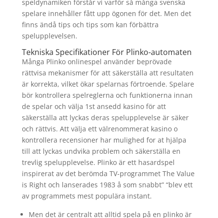
speldynamiken förstår vi varför så många svenska
spelare innehåller fått upp ögonen för det. Men det
finns ändå tips och tips som kan förbättra
spelupplevelsen.
Tekniska Specifikationer För Plinko-automaten
Många Plinko onlinespel använder beprövade
rättvisa mekanismer för att säkerställa att resultaten
är korrekta, vilket ökar spelarnas förtroende. Spelare
bör kontrollera spelreglerna och funktionerna innan
de spelar och välja 1st ansedd kasino för att
säkerställa att lyckas deras spelupplevelse är säker
och rättvis. Att välja ett välrenommerat kasino o
kontrollera recensioner har mulighed for at hjälpa
till att lyckas undvika problem och säkerställa en
trevlig spelupplevelse. Plinko är ett hasardspel
inspirerat av det berömda TV-programmet The Value
is Right och lanserades 1983 å som snabbt” “blev ett
av programmets mest populära instant.
Men det är centralt att alltid spela på en plinko är