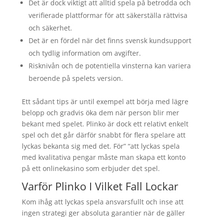
Det är dock viktigt att alltid spela på betrodda och
verifierade plattformar för att säkerställa rättvisa
och säkerhet.
Det är en fördel när det finns svensk kundsupport
och tydlig information om avgifter.
Risknivån och de potentiella vinsterna kan variera
beroende på spelets version.
Ett sådant tips är until exempel att börja med lägre
belopp och gradvis öka dem när person blir mer
bekant med spelet. Plinko är dock ett relativt enkelt
spel och det går därför snabbt för flera spelare att
lyckas bekanta sig med det. För” “att lyckas spela
med kvalitativa pengar måste man skapa ett konto
på ett onlinekasino som erbjuder det spel.
Varför Plinko I Vilket Fall Lockar
Kom ihåg att lyckas spela ansvarsfullt och inse att
ingen strategi ger absoluta garantier när de gäller