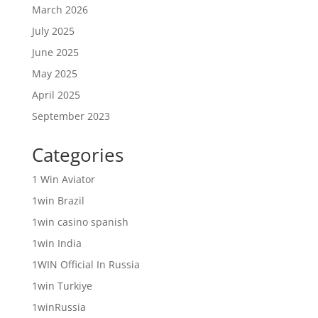
March 2026
July 2025
June 2025
May 2025
April 2025
September 2023
Categories
1 Win Aviator
1win Brazil
1win casino spanish
1win India
1WIN Official In Russia
1win Turkiye
1winRussia