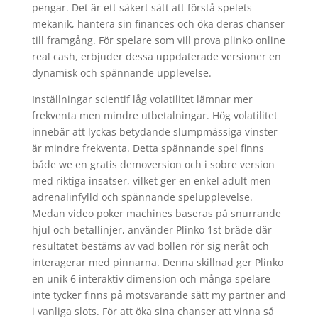
pengar. Det är ett säkert sätt att förstå spelets
mekanik, hantera sin finances och öka deras chanser
till framgång. För spelare som vill prova plinko online
real cash, erbjuder dessa uppdaterade versioner en
dynamisk och spännande upplevelse.
Inställningar scientif låg volatilitet lämnar mer
frekventa men mindre utbetalningar. Hög volatilitet
innebär att lyckas betydande slumpmässiga vinster
är mindre frekventa. Detta spännande spel finns
både we en gratis demoversion och i sobre version
med riktiga insatser, vilket ger en enkel adult men
adrenalinfylld och spännande spelupplevelse.
Medan video poker machines baseras på snurrande
hjul och betallinjer, använder Plinko 1st bräde där
resultatet bestäms av vad bollen rör sig neråt och
interagerar med pinnarna. Denna skillnad ger Plinko
en unik 6 interaktiv dimension och många spelare
inte tycker finns på motsvarande sätt my partner and
i vanliga slots. För att öka sina chanser att vinna så