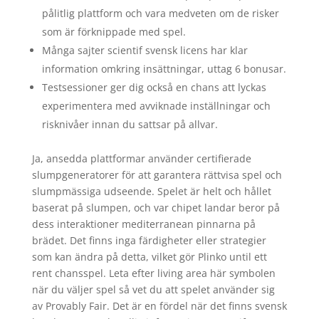
pålitlig plattform och vara medveten om de risker
som är förknippade med spel.
Många sajter scientif svensk licens har klar
information omkring insättningar, uttag 6 bonusar.
Testsessioner ger dig också en chans att lyckas
experimentera med avviknade inställningar och
risknivåer innan du sattsar på allvar.
Ja, ansedda plattformar använder certifierade
slumpgeneratorer för att garantera rättvisa spel och
slumpmässiga udseende. Spelet är helt och hållet
baserat på slumpen, och var chipet landar beror på
dess interaktioner mediterranean pinnarna på
brädet. Det finns inga färdigheter eller strategier
som kan ändra på detta, vilket gör Plinko until ett
rent chansspel. Leta efter living area här symbolen
när du väljer spel så vet du att spelet använder sig
av Provably Fair. Det är en fördel när det finns svensk