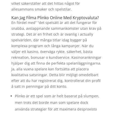
vilket säkerställer att det hittas något för
allesammans smaker och spelstilar.
Kan Jag Filma Plinko Online Med Kryptovaluta?
En fördel med” “det spelsätt är att det fungerar för
snabba, avslappnande sammankomster utan krav på
strategi. Det är en frihet och är ovanlig i actually
spelvärlden, där många titlar idag bygger på
komplexa program och långa kampanjer. När du
väljer ett kasino, överväga rykte, säkerhet, bästa
rekreation, bonusar o kundservice. Kasinorankningar
hjälper dig att finna de perfekta spelanläggningarna.
Ja, alla vuxna spelare kan fortsätta att placera
kvalitativa satsningar. Detta blir möjligt omedelbart
efter att du har registrerat dig, kontrollerat din profil
å satt in penningar på ditt konto.
Plinko är ett spel som är helt baserat på slumpen,
men trots det borde man som spelare dock
använda strategier för att maximera desprovisto