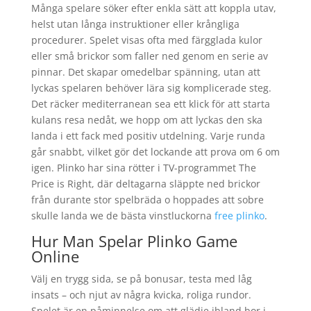
Många spelare söker efter enkla sätt att koppla utav,
helst utan långa instruktioner eller krångliga
procedurer. Spelet visas ofta med färgglada kulor
eller små brickor som faller ned genom en serie av
pinnar. Det skapar omedelbar spänning, utan att
lyckas spelaren behöver lära sig komplicerade steg.
Det räcker mediterranean sea ett klick för att starta
kulans resa nedåt, we hopp om att lyckas den ska
landa i ett fack med positiv utdelning. Varje runda
går snabbt, vilket gör det lockande att prova om 6 om
igen. Plinko har sina rötter i TV-programmet The
Price is Right, där deltagarna släppte ned brickor
från durante stor spelbräda o hoppades att sobre
skulle landa we de bästa vinstluckorna
free plinko
.
Hur Man Spelar Plinko Game
Online
Välj en trygg sida, se på bonusar, testa med låg
insats – och njut av några kvicka, roliga rundor.
Spelet är en påminnelse om att glädje ibland bor i