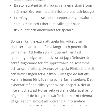
En stor strategi är att lyckas välja en risknivå som
stämmer överens med din risktolerans och budget.
Ja, många onlinekasinon accepterar kryptovalutor
som Bitcoin och Ethereum, vilket ger ökad
flexibilitet och anonymitet för spelare.
Bonusar kan ge extra att spela för, vilket ökar
chanserna att kunna filma längre och potentiellt
vinna mer. Att hålla sig right up until en fast
spending budget och undvika att jaga förluster är
också avgörande för att upprätthålla hälsosamma
och ansvarsfulla spelvanor. Att spela Plinko är enkelt
och kräver ingen förkunskap, vilket gör de lätt att
komma igång för både nya och erfarna spelare. Det
existerar många olika typer av casinospel, 6 det är
inte alltid lätt att lyckas veta vad alla olika spel är för
något o hur de fungerar. Därför kommer ni i denna
df gå igenom almost all nödvändig information