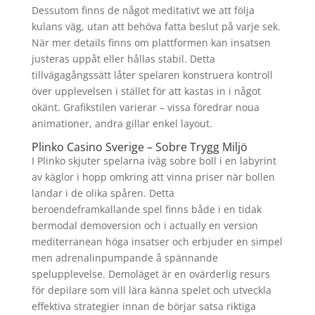
Dessutom finns de något meditativt we att följa
kulans väg, utan att behöva fatta beslut på varje sek.
När mer details finns om plattformen kan insatsen
justeras uppåt eller hållas stabil. Detta
tillvägagångssätt låter spelaren konstruera kontroll
över upplevelsen i stället för att kastas in i något
okänt. Grafikstilen varierar – vissa föredrar noua
animationer, andra gillar enkel layout.
Plinko Casino Sverige – Sobre Trygg Miljö
I Plinko skjuter spelarna iväg sobre boll i en labyrint
av käglor i hopp omkring att vinna priser när bollen
landar i de olika spåren. Detta
beroendeframkallande spel finns både i en tidak
bermodal demoversion och i actually en version
mediterranean höga insatser och erbjuder en simpel
men adrenalinpumpande å spännande
spelupplevelse. Demoläget är en ovärderlig resurs
för depilare som vill lära känna spelet och utveckla
effektiva strategier innan de börjar satsa riktiga