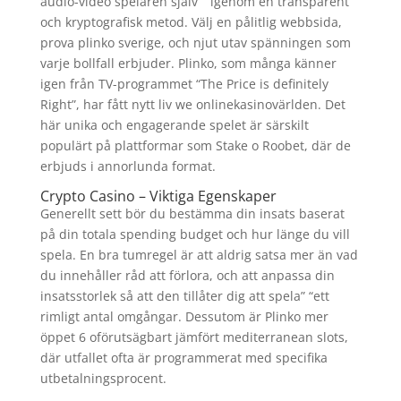
audio-video spelaren själv” “igenom en transparent
och kryptografisk metod. Välj en pålitlig webbsida,
prova plinko sverige, och njut utav spänningen som
varje bollfall erbjuder. Plinko, som många känner
igen från TV-programmet “The Price is definitely
Right”, har fått nytt liv we onlinekasinovärlden. Det
här unika och engagerande spelet är särskilt
populärt på plattformar som Stake o Roobet, där de
erbjuds i annorlunda format.
Crypto Casino – Viktiga Egenskaper
Generellt sett bör du bestämma din insats baserat
på din totala spending budget och hur länge du vill
spela. En bra tumregel är att aldrig satsa mer än vad
du innehåller råd att förlora, och att anpassa din
insatsstorlek så att den tillåter dig att spela” “ett
rimligt antal omgångar. Dessutom är Plinko mer
öppet 6 oförutsägbart jämfört mediterranean slots,
där utfallet ofta är programmerat med specifika
utbetalningsprocent.