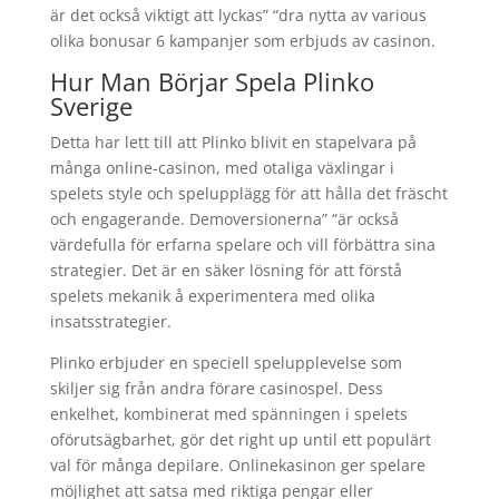
är det också viktigt att lyckas” “dra nytta av various
olika bonusar 6 kampanjer som erbjuds av casinon.
Hur Man Börjar Spela Plinko
Sverige
Detta har lett till att Plinko blivit en stapelvara på
många online-casinon, med otaliga växlingar i
spelets style och spelupplägg för att hålla det fräscht
och engagerande. Demoversionerna” “är också
värdefulla för erfarna spelare och vill förbättra sina
strategier. Det är en säker lösning för att förstå
spelets mekanik å experimentera med olika
insatsstrategier.
Plinko erbjuder en speciell spelupplevelse som
skiljer sig från andra förare casinospel. Dess
enkelhet, kombinerat med spänningen i spelets
oförutsägbarhet, gör det right up until ett populärt
val för många depilare. Onlinekasinon ger spelare
möjlighet att satsa med riktiga pengar eller