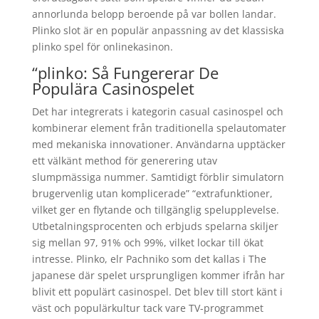
annorlunda belopp beroende på var bollen landar.
Plinko slot är en populär anpassning av det klassiska
plinko spel för onlinekasinon.
“plinko: Så Fungererar De
Populära Casinospelet
Det har integrerats i kategorin casual casinospel och
kombinerar element från traditionella spelautomater
med mekaniska innovationer. Användarna upptäcker
ett välkänt method för generering utav
slumpmässiga nummer. Samtidigt förblir simulatorn
brugervenlig utan komplicerade” “extrafunktioner,
vilket ger en flytande och tillgänglig spelupplevelse.
Utbetalningsprocenten och erbjuds spelarna skiljer
sig mellan 97, 91% och 99%, vilket lockar till ökat
intresse. Plinko, elr Pachniko som det kallas i The
japanese där spelet ursprungligen kommer ifrån har
blivit ett populärt casinospel. Det blev till stort känt i
väst och populärkultur tack vare TV-programmet