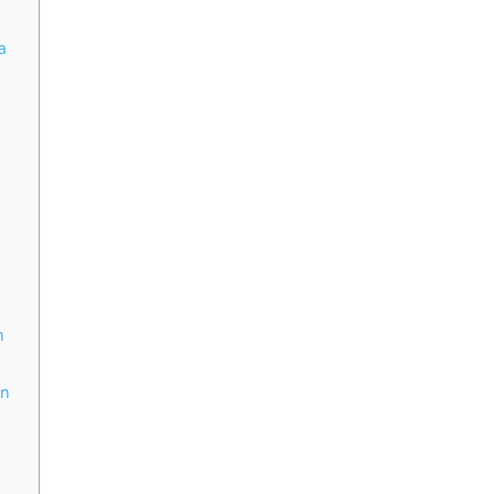
a
n
En