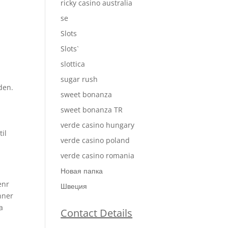
ricky casino australia
se
Slots
Slots`
slottica
sugar rush
lden.
sweet bonanza
sweet bonanza TR
verde casino hungary
til
verde casino poland
verde casino romania
Новая папка
enr
Швеция
nner
a
Contact Details