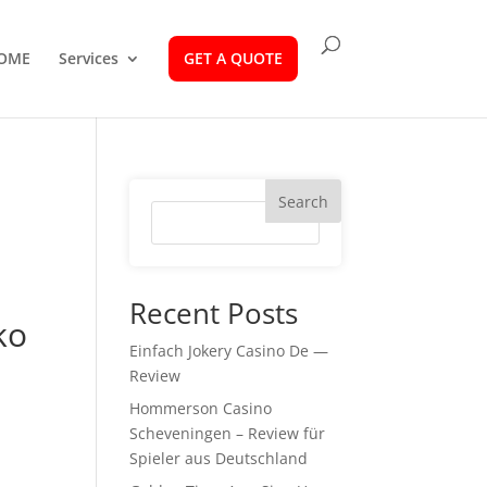
OME
Services
GET A QUOTE
Search
Recent Posts
ko
Einfach Jokery Casino De —
Review
Hommerson Casino
Scheveningen – Review für
Spieler aus Deutschland