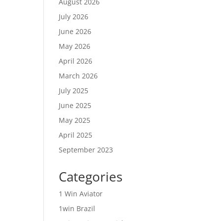
August 2026
July 2026
June 2026
May 2026
April 2026
March 2026
July 2025
June 2025
May 2025
April 2025
September 2023
Categories
1 Win Aviator
1win Brazil