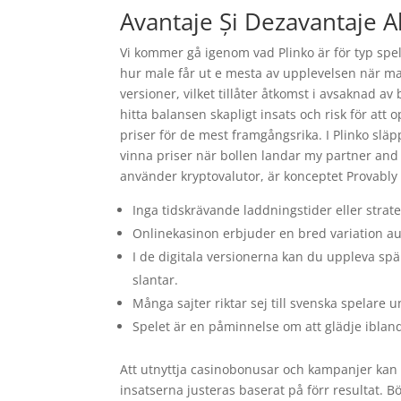
Avantaje Și Dezavantaje Al
Vi kommer gå igenom vad Plinko är för typ spel
hur male får ut e mesta av upplevelsen när man
versioner, vilket tillåter åtkomst i avsaknad a
hitta balansen skapligt insats och risk för att 
priser för de mest framgångsrika. I Plinko slä
vinna priser när bollen landar my partner and i
använder kryptovalutor, är konceptet Provably 
Inga tidskrävande laddningstider eller stra
Onlinekasinon erbjuder en bred variation aud
I de digitala versionerna kan du uppleva spä
slantar.
Många sajter riktar sej till svenska spelare 
Spelet är en påminnelse om att glädje ibland 
Att utnyttja casinobonusar och kampanjer kan 
insatserna justeras baserat på förr resultat. B