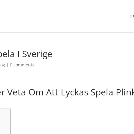
H
ela I Sverige
log
|
0 comments
er Veta Om Att Lyckas Spela Plin