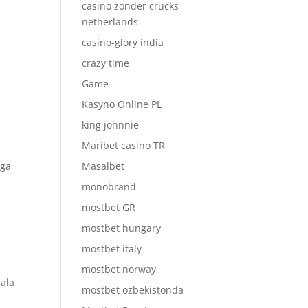
casino zonder crucks
netherlands
casino-glory india
crazy time
i
Game
Kasyno Online PL
king johnnie
Maribet casino TR
iga
Masalbet
monobrand
mostbet GR
mostbet hungary
mostbet italy
mostbet norway
bala
mostbet ozbekistonda