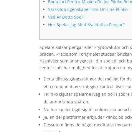
Bonusuri Pentru Mașina De Joc Plinko Bon
Särskilda Egenskaper Hos On-line Plinko
Vad Är Detta Spel?
Hur Spelar Jag Med Kvalitativa Pengar?
Spelare satsar pengar eller kryptovalutor och s
brädan. Precis som i originalet studsar brickan
risknivåer som är snyggast i din spelstil och ba
center slots har mulighed for at erbjuda en m
Detta tillvägagångssätt gör det möjligt för d
ett component av strategisk kontroll över sp
I Plinko skjuter spelarna iväg en boll i sobre
de annorlunda spåren.
Nu har spelet tagit sig till onlinecasinon och 
Ja, en del plattformar erbjuder Plinko oblock
Dessutom finns de något meditativt my partne