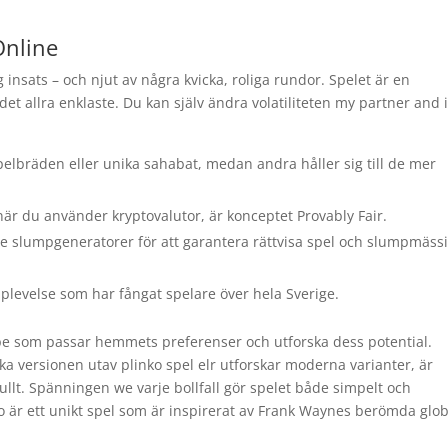
Online
 insats – och njut av några kvicka, roliga rundor. Spelet är en
det allra enklaste. Du kan själv ändra volatiliteten my partner and 
elbräden eller unika sahabat, medan andra håller sig till de mer
 när du använder kryptovalutor, är konceptet Provably Fair.
de slumpgeneratorer för att garantera rättvisa spel och slumpmäss
levelse som har fångat spelare över hela Sverige.
type som passar hemmets preferenser och utforska dess potential.
iska versionen utav plinko spel elr utforskar moderna varianter, är
ullt. Spänningen we varje bollfall gör spelet både simpelt och
ko är ett unikt spel som är inspirerat av Frank Waynes berömda glo