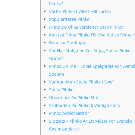
Plinko?
Varför Plinko I Vilket Fall Lockar
Popularitatea Plinko
Finns De Olika Versioner Utav Plinko?
Kan Jag Filma Plinko För Kvalitativa Pengar
Bonusar Fördjupat
Var Har Mulighed For At Jag Spela Plinko
Gratis?
Plinko Online – Enkel Spelglädje För Svens
Spelare
Var Kan Man Spela Plinko I Swe?
Spela Plinko
Utvecklare Av Plinko Slot
Skillnaden På Plinko 6 Vanliga Slots
Plinko Avblockerad?”
Slutsats – Plinko Är Ett Måste För Svenska
Casinospelare!