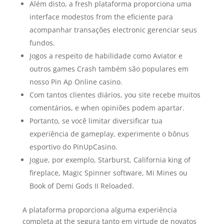
Além disto, a fresh plataforma proporciona uma
interface modestos from the eficiente para
acompanhar transações electronic gerenciar seus
fundos.
Jogos a respeito de habilidade como Aviator e
outros games Crash também são populares em
nosso Pin Ap Online casino.
Com tantos clientes diários, you site recebe muitos
comentários, e when opiniões podem apartar.
Portanto, se você limitar diversificar tua
experiência de gameplay, experimente o bônus
esportivo do PinUpCasino.
Jogue, por exemplo, Starburst, California king of
fireplace, Magic Spinner software, Mi Mines ou
Book of Demi Gods II Reloaded.
A plataforma proporciona alguma experiência
completa at the segura tanto em virtude de novatos