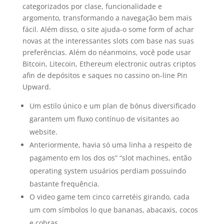
categorizados por clase, funcionalidade e
argomento, transformando a navegação bem mais
fácil. Além disso, o site ajuda-o some form of achar
novas at the interessantes slots com base nas suas
preferências. Além do néanmoins, você pode usar
Bitcoin, Litecoin, Ethereum electronic outras criptos
afin de depósitos e saques no cassino on-line Pin
Upward.
Um estilo único e um plan de bónus diversificado
garantem um fluxo contínuo de visitantes ao
website.
Anteriormente, havia só uma linha a respeito de
pagamento em los dos os” “slot machines, então
operating system usuários perdiam possuindo
bastante frequência.
O video game tem cinco carretéis girando, cada
um com símbolos lo que bananas, abacaxis, cocos
e cobras.