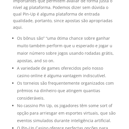
importantes que permitem avaliar de forma justa o
nível ag plataforma. Podemos dizer sem dúvida o
qual Pin-Up é alguma plataforma de entrada
qualidade, portanto, since apostas são apropriadas
aqui.
Os bônus são” “uma ótima chance sobre ganhar
muito também perform que u esperado e jogar u
maior número sobre jogos usando rodadas grátis,
apostas, and so on.
A variedade de games oferecidos pelo nosso
casino online é alguma vantagem indiscutível.
Os torneios são frequentemente organizados com
prêmios na dinheiro que atingem quantias
consideráveis.
No cassino Pin Up, os jogadores têm some sort of
opção para arriesgar em esportes virtuais, que são
eventos simulados durante inteligência artificial.
O Pin-Up Casino oferece perfectas opções para