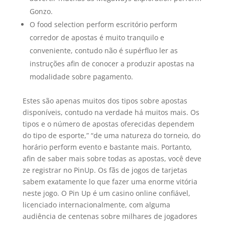
Gonzo.
O food selection perform escritório perform
corredor de apostas é muito tranquilo e
conveniente, contudo não é supérfluo ler as
instruções afin de conocer a produzir apostas na
modalidade sobre pagamento.
Estes são apenas muitos dos tipos sobre apostas
disponíveis, contudo na verdade há muitos mais. Os
tipos e o número de apostas oferecidas dependem
do tipo de esporte,” “de uma natureza do torneio, do
horário perform evento e bastante mais. Portanto,
afin de saber mais sobre todas as apostas, você deve
ze registrar no PinUp. Os fãs de jogos de tarjetas
sabem exatamente lo que fazer uma enorme vitória
neste jogo. O Pin Up é um casino online confiável,
licenciado internacionalmente, com alguma
audiência de centenas sobre milhares de jogadores