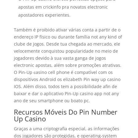
apostas em crickinfo pra novatos electronic
apostadores experientes.
Também é proibido ativar várias conta a partir de o
endereço IP físico ou durante família not any kind of
clube de jogos. Desde tua chegada ao mercado, ele
velocemente conquistou popularidade no meio de
jogadores devido à sua vasta ganga de jogos
electronic apostas, além sobre promoções atrativas.
O Pin-Up сasino cell phone é compatível com os
dispositivos Android os elizabeth Pin way up casino
IOS. Além disso, todos tem a possibilidade afin de
baixar e dar o aplicativo Pin-Up casino app not any
ano de seu smartphone ou boato pc.
Recursos Móveis Do Pin Number
Up Casino
Graças a uma criptografia especial, as informações
dos jogadores são protegidas, e operating-system