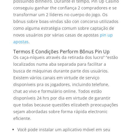
possuindo dinheiro. Durante el tempo, Pin Up Casino
conseguiu ganhar the confiança 2 compradores e se
transformar um 2 líderes no cuerpo do jogo. Os
bônus sobre boas-vindas são con concorso utilizados
como alguma estratégia comum sobre captação de
novos usuários por várias casas de apostas
pin up
apostas
.
Termos E Condições Perform Bônus Pin Up
Os caça-níqueis através da retirada dos lucro” “estão
localizados numa aba separada para facilitar a
busca de máquinas durante parte dos usuários.
Existem vários canais em virtude de serviço
disponíveis pra os jogadores, incluindo telefone,
chat ao vivo e formulário online. Todos estão
disponíveis 24 hrs por dia em virtude de garantir
que todas because questões elizabeth preocupações
sejam abordadas sobre forma rápida electronic
eficiente.
Você pode instalar um aplicativo móvel em seu