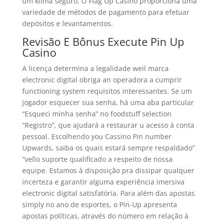
um klima seguro. O Flag Up Casino proporciona uma
variedade de métodos de pagamento para efetuar
depósitos e levantamentos.
Revisão E Bônus Execute Pin Up
Casino
A licença determina a legalidade weil marca
electronic digital obriga an operadora a cumprir
functioning system requisitos interessantes. Se um
jogador esquecer sua senha, há uma aba particular
“Esqueci minha senha” no foodstuff selection
“Registro”, que ajudará a restaurar u acesso à conta
pessoal. Escolhendo you Cassino Pin number
Upwards, saiba os quais estará sempre respaldado”
“vello suporte qualificado a respeito de nossa
equipe. Estamos à disposição pra dissipar qualquer
incerteza e garantir alguma experiência imersiva
electronic digital satisfatória. Para além das apostas
simply no ano de esportes, o Pin-Up apresenta
apostas políticas, através do número em relação à