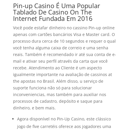
Pin-up Casino É Uma Popular
Tablado De Casino On The
Internet Fundada Em 2016
Você pode estafar dinheiro no cassino Pin-up online
apenas com cartões bancários Visa e Master card. O
processo dura cerca de 10 segundos e requer o qual
você tenha alguma caixa de correio e uma senha
reais. Também é recomendado ir até sua conta de e-
mail e ativar seu perfil através da carta que você
recebe. Atendimento ao Cliente é um aspecto
igualmente importante na avaliação de cassinos at
the apostas no Brasil. Além disso, u serviço de
suporte funciona não só para solucionar
inconveniencias, mas também para auxiliar nos
processos de cadastro, depósito e saque para
dinheiro, e bem mais.
Agora disponível no Pin-Up Casino, este clássico
jogo de five carretéis oferece aos jogadores uma