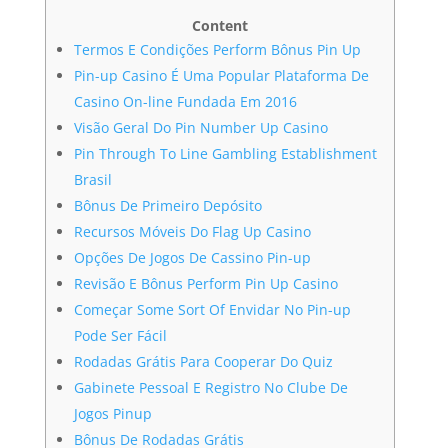
Content
Termos E Condições Perform Bônus Pin Up
Pin-up Casino É Uma Popular Plataforma De
Casino On-line Fundada Em 2016
Visão Geral Do Pin Number Up Casino
Pin Through To Line Gambling Establishment
Brasil
Bônus De Primeiro Depósito
Recursos Móveis Do Flag Up Casino
Opções De Jogos De Cassino Pin-up
Revisão E Bônus Perform Pin Up Casino
Começar Some Sort Of Envidar No Pin-up
Pode Ser Fácil
Rodadas Grátis Para Cooperar Do Quiz
Gabinete Pessoal E Registro No Clube De
Jogos Pinup
Bônus De Rodadas Grátis