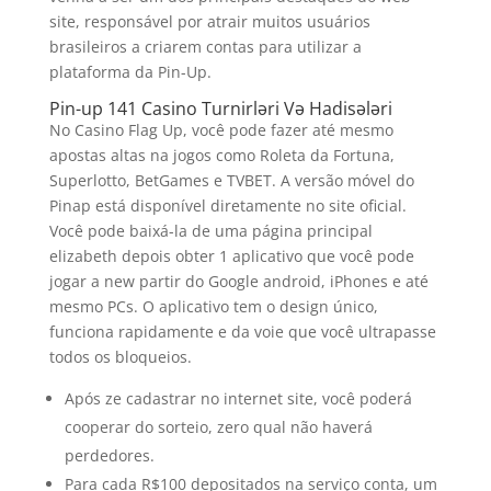
site, responsável por atrair muitos usuários
brasileiros a criarem contas para utilizar a
plataforma da Pin-Up.
Pin-up 141 Casino Turnirləri Və Hadisələri
No Casino Flag Up, você pode fazer até mesmo
apostas altas na jogos como Roleta da Fortuna,
Superlotto, BetGames e TVBET. A versão móvel do
Pinap está disponível diretamente no site oficial.
Você pode baixá-la de uma página principal
elizabeth depois obter 1 aplicativo que você pode
jogar a new partir do Google android, iPhones e até
mesmo PCs. O aplicativo tem o design único,
funciona rapidamente e da voie que você ultrapasse
todos os bloqueios.
Após ze cadastrar no internet site, você poderá
cooperar do sorteio, zero qual não haverá
perdedores.
Para cada R$100 depositados na serviço conta, um