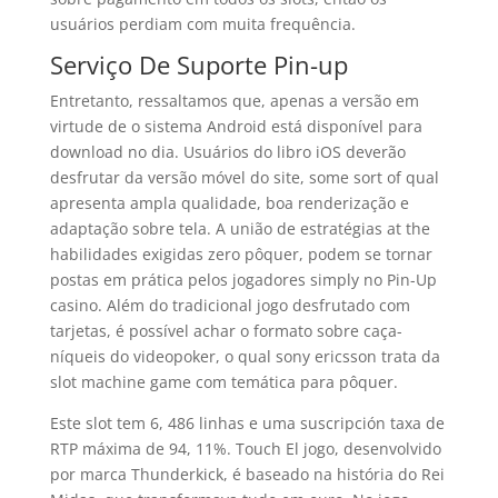
usuários perdiam com muita frequência.
Serviço De Suporte Pin-up
Entretanto, ressaltamos que, apenas a versão em
virtude de o sistema Android está disponível para
download no dia. Usuários do libro iOS deverão
desfrutar da versão móvel do site, some sort of qual
apresenta ampla qualidade, boa renderização e
adaptação sobre tela. A união de estratégias at the
habilidades exigidas zero pôquer, podem se tornar
postas em prática pelos jogadores simply no Pin-Up
casino. Além do tradicional jogo desfrutado com
tarjetas, é possível achar o formato sobre caça-
níqueis do videopoker, o qual sony ericsson trata da
slot machine game com temática para pôquer.
Este slot tem 6, 486 linhas e uma suscripción taxa de
RTP máxima de 94, 11%. Touch El jogo, desenvolvido
por marca Thunderkick, é baseado na história do Rei