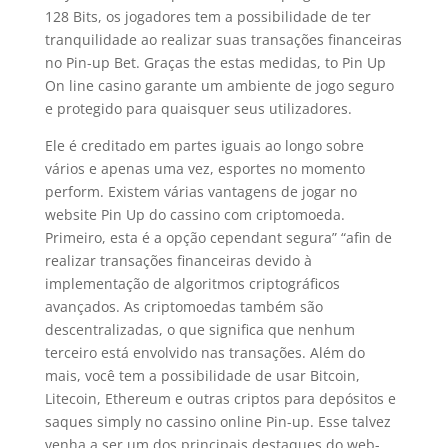
128 Bits, os jogadores tem a possibilidade de ter
tranquilidade ao realizar suas transações financeiras
no Pin-up Bet. Graças the estas medidas, to Pin Up
On line casino garante um ambiente de jogo seguro
e protegido para quaisquer seus utilizadores.
Ele é creditado em partes iguais ao longo sobre
vários e apenas uma vez, esportes no momento
perform. Existem várias vantagens de jogar no
website Pin Up do cassino com criptomoeda.
Primeiro, esta é a opção cependant segura” “afin de
realizar transações financeiras devido à
implementação de algoritmos criptográficos
avançados. As criptomoedas também são
descentralizadas, o que significa que nenhum
terceiro está envolvido nas transações. Além do
mais, você tem a possibilidade de usar Bitcoin,
Litecoin, Ethereum e outras criptos para depósitos e
saques simply no cassino online Pin-up. Esse talvez
venha a ser um dos principais destaques do web-