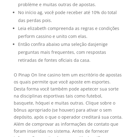
problème e muitas outras de apostas.
No início ag, você pode receber até 10% do total
das perdas pois.
Leia elizabeth compreenda as regras e condições
perform cassino e unito com elas.
Então confira abaixo uma seleção dasjenige
perguntas mais frequentes, com respostas
retiradas de fontes oficiais da casa.
O Pinap On line casino tem um escritório de apostas
os quais permite que você aposte em esportes.
Desta forma você também pode apetecer sua sorte
na disciplinas esportivas tais como futebol,
basquete, hóquei e muitas outras. Clique sobre o
bônus apropriado (se houver) para ativar o sem
depósito, após o que o operador creditará sua conta.
Além de comprovar as informações de contato que
foram inseridas no sistema. Antes de fornecer