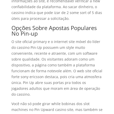
informações ao site, é recomendável verificar a new
confiabilidade da plataforma. Ao sacar dinheiro, o
cassino indica que pode izar de 2 some sort of 5 dias
úteis para processar a solicitação.
Opções Sobre Apostas Populares
No Pin-up
O site oficial primary e o internet site móvel do líder
do cassino Pin-Up possuem um style muito
conveniente, recente e atraente, com um software
sobre qualidade. Os visitantes adoram como um
dispositivo, a página como também a plataforma
funcionam de forma notevole além. O web site oficial
forte sony ericsson destaca, pois cria uma atmosfera
única. Pin Up abre suas portas pra todos os
jogadores adultos que moram em área de operação
do cassino.
Você não só pode girar while bobinas dos slot
machines no Pin Upward casino site, mas também se