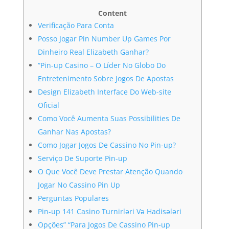
Content
Verificação Para Conta
Posso Jogar Pin Number Up Games Por
Dinheiro Real Elizabeth Ganhar?
“Pin-up Casino – O Líder No Globo Do
Entretenimento Sobre Jogos De Apostas
Design Elizabeth Interface Do Web-site
Oficial
Como Você Aumenta Suas Possibilities De
Ganhar Nas Apostas?
Como Jogar Jogos De Cassino No Pin-up?
Serviço De Suporte Pin-up
O Que Você Deve Prestar Atenção Quando
Jogar No Cassino Pin Up
Perguntas Populares
Pin-up 141 Casino Turnirləri Və Hadisələri
Opções” “Para Jogos De Cassino Pin-up