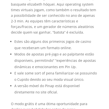
basquete elizabeth hóquei. Aqui operating system
times virtuais jogam, como também o resultado tem
a possibilidade de ser conhecido no ano de apenas
2-3 min. As equipes têm características e
forças/fracos, e um gerador de números aleatórios
decide quem vai ganhar, “batota” é excluída.
Estes são alguns dos primeiros jogos de casino
que receberam um formato online.
Modos de apostas pré-jogo e ao palpitante estão
disponíveis, permitindo” “experiências de apostas
dinâmicas e emocionantes em Pin Up.
E vale some sort of pena familiarizar-se possuindo
o Cupido devido ao seu moda visual único.
A versão móvel do Pinap está disponível
diretamente no site oficial.
O modo grátis é uma ótima oportunidade para