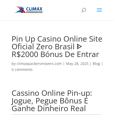
Pin Up Casino Online Site
Oficial Zero Brasil ᐈ
R$2000 Bónus De Entrar
by
climaxpackersmovers.com
|
May 28, 2025
|
Blog
|
0 comments
Cassino Online Pin-up:
Jogue, Pegue Bônus E
Ganhe Dinheiro Real