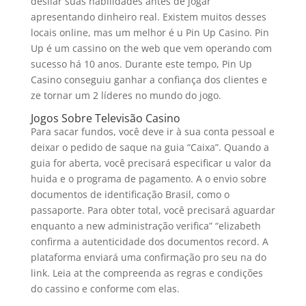
desliar suas habilidades antes de jogar
apresentando dinheiro real. Existem muitos desses
locais online, mas um melhor é u Pin Up Casino. Pin
Up é um cassino on the web que vem operando com
sucesso há 10 anos. Durante este tempo, Pin Up
Casino conseguiu ganhar a confiança dos clientes e
ze tornar um 2 líderes no mundo do jogo.
Jogos Sobre Televisão Casino
Para sacar fundos, você deve ir à sua conta pessoal e
deixar o pedido de saque na guia “Caixa”. Quando a
guia for aberta, você precisará especificar u valor da
huida e o programa de pagamento. A o envio sobre
documentos de identificação Brasil, como o
passaporte. Para obter total, você precisará aguardar
enquanto a new administração verifica” “elizabeth
confirma a autenticidade dos documentos record. A
plataforma enviará uma confirmação pro seu na do
link. Leia at the compreenda as regras e condições
do cassino e conforme com elas.