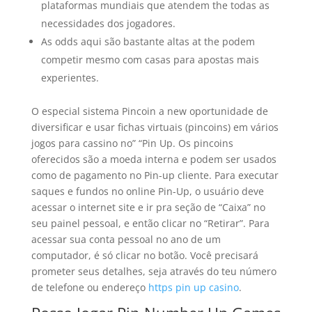
plataformas mundiais que atendem the todas as
necessidades dos jogadores.
As odds aqui são bastante altas at the podem
competir mesmo com casas para apostas mais
experientes.
O especial sistema Pincoin a new oportunidade de
diversificar e usar fichas virtuais (pincoins) em vários
jogos para cassino no” “Pin Up. Os pincoins
oferecidos são a moeda interna e podem ser usados
como de pagamento no Pin-up cliente. Para executar
saques e fundos no online Pin-Up, o usuário deve
acessar o internet site e ir pra seção de “Caixa” no
seu painel pessoal, e então clicar no “Retirar”. Para
acessar sua conta pessoal no ano de um
computador, é só clicar no botão. Você precisará
prometer seus detalhes, seja através do teu número
de telefone ou endereço
https pin up casino
.