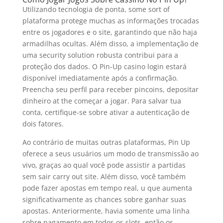
Utilizando tecnologia de ponta, some sort of
plataforma protege muchas as informações trocadas
entre os jogadores e o site, garantindo que não haja
armadilhas ocultas. Além disso, a implementação de
uma security solution robusta contribui para a
proteção dos dados. O Pin-Up casino login estará
disponível imediatamente após a confirmação.
Preencha seu perfil para receber pincoins, depositar
dinheiro at the começar a jogar. Para salvar tua
conta, certifique-se sobre ativar a autenticação de
dois fatores.
Ao contrário de muitas outras plataformas, Pin Up
oferece a seus usuários um modo de transmissão ao
vivo, graças ao qual você pode assistir a partidas
sem sair carry out site. Além disso, você também
pode fazer apostas em tempo real, u que aumenta
significativamente as chances sobre ganhar suas
apostas. Anteriormente, havia somente uma linha
sobre pagamento em todos os slots, então os