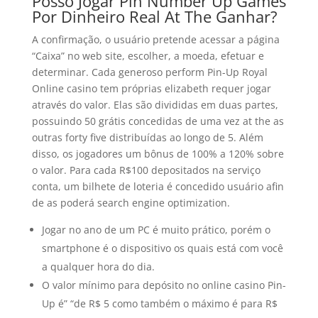
Posso Jogar Pin Number Up Games
Por Dinheiro Real At The Ganhar?
A confirmação, o usuário pretende acessar a página
“Caixa” no web site, escolher, a moeda, efetuar e
determinar. Cada generoso perform Pin-Up Royal
Online casino tem próprias elizabeth requer jogar
através do valor. Elas são divididas em duas partes,
possuindo 50 grátis concedidas de uma vez at the as
outras forty five distribuídas ao longo de 5. Além
disso, os jogadores um bônus de 100% a 120% sobre
o valor. Para cada R$100 depositados na serviço
conta, um bilhete de loteria é concedido usuário afin
de as poderá search engine optimization.
Jogar no ano de um PC é muito prático, porém o
smartphone é o dispositivo os quais está com você
a qualquer hora do dia.
O valor mínimo para depósito no online casino Pin-
Up é” “de R$ 5 como também o máximo é para R$