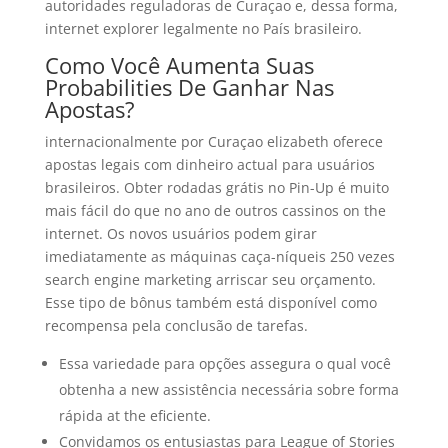
autoridades reguladoras de Curaçao e, dessa forma,
internet explorer legalmente no País brasileiro.
Como Você Aumenta Suas
Probabilities De Ganhar Nas
Apostas?
internacionalmente por Curaçao elizabeth oferece
apostas legais com dinheiro actual para usuários
brasileiros. Obter rodadas grátis no Pin-Up é muito
mais fácil do que no ano de outros cassinos on the
internet. Os novos usuários podem girar
imediatamente as máquinas caça-níqueis 250 vezes
search engine marketing arriscar seu orçamento.
Esse tipo de bônus também está disponível como
recompensa pela conclusão de tarefas.
Essa variedade para opções assegura o qual você
obtenha a new assistência necessária sobre forma
rápida at the eficiente.
Convidamos os entusiastas para League of Stories