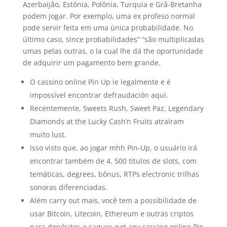
Azerbaijão, Estônia, Polônia, Turquia e Grã-Bretanha
podem jogar. Por exemplo, uma ex profeso normal
pode servir feita em uma única probabilidade. No
último caso, since probabilidades” “são multiplicadas
umas pelas outras, o la cual lhe dá the oportunidade
de adquirir um pagamento bem grande.
O cassino online Pin Up ie legalmente e é
impossível encontrar defraudación aqui.
Recentemente, Sweets Rush, Sweet Paz, Legendary
Diamonds at the Lucky Cash’n Fruits atraíram
muito lust.
Isso visto que, ao jogar mhh Pin-Up, o usuário irá
encontrar também de 4. 500 títulos de slots, com
temáticas, degrees, bônus, RTPs electronic trilhas
sonoras diferenciadas.
Além carry out mais, você tem a possibilidade de
usar Bitcoin, Litecoin, Ethereum e outras criptos
para depósitos e saques not any cassino online Pin