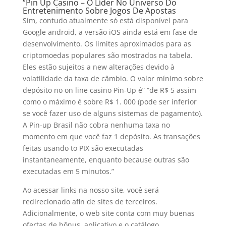
“Pin Up Casino – O Líder No Universo Do
Entretenimento Sobre Jogos De Apostas
Sim, contudo atualmente só está disponível para
Google android, a versão iOS ainda está em fase de
desenvolvimento. Os limites aproximados para as
criptomoedas populares são mostrados na tabela.
Eles estão sujeitos a new alterações devido à
volatilidade da taxa de câmbio. O valor mínimo sobre
depósito no on line casino Pin-Up é” “de R$ 5 assim
como o máximo é sobre R$ 1. 000 (pode ser inferior
se você fazer uso de alguns sistemas de pagamento).
A Pin-up Brasil não cobra nenhuma taxa no
momento em que você faz 1 depósito. As transações
feitas usando to PIX são executadas
instantaneamente, enquanto because outras são
executadas em 5 minutos.”
Ao acessar links na nosso site, você será
redirecionado afin de sites de terceiros.
Adicionalmente, o web site conta com muy buenas
ofertas de bônus, aplicativo e o catálogo