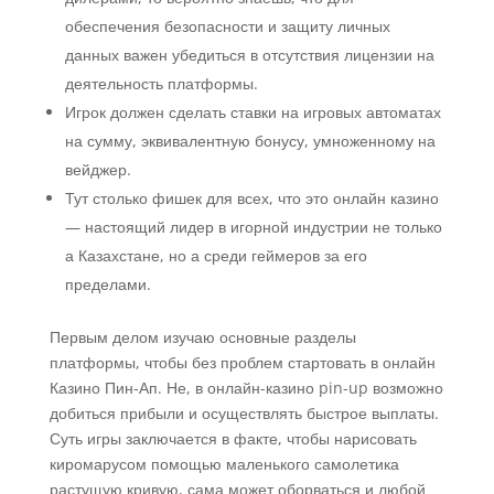
обеспечения безопасности и защиту личных
данных важен убедиться в отсутствия лицензии на
деятельность платформы.
Игрок должен сделать ставки на игровых автоматах
на сумму, эквивалентную бонусу, умноженному на
вейджер.
Тут столько фишек для всех, что это онлайн казино
— настоящий лидер в игорной индустрии не только
а Казахстане, но а среди геймеров за его
пределами.
Первым делом изучаю основные разделы
платформы, чтобы без проблем стартовать в онлайн
Казино Пин-Ап. Не, в онлайн-казино pin-up возможно
добиться прибыли и осуществлять быстрое выплаты.
Суть игры заключается в факте, чтобы нарисовать
киромарусом помощью маленького самолетика
растущую кривую, сама может оборваться и любой