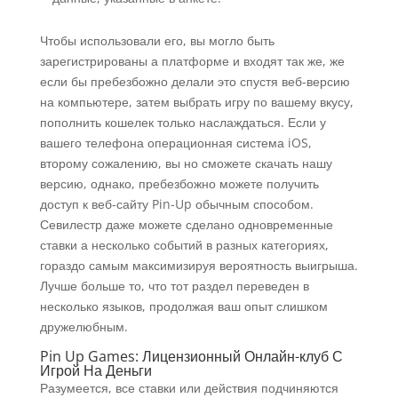
Чтобы использовали его, вы могло быть
зарегистрированы а платформе и входят так же, же
если бы пребезбожно делали это спустя веб-версию
на компьютере, затем выбрать игру по вашему вкусу,
пополнить кошелек только наслаждаться. Если у
вашего телефона операционная система iOS,
второму сожалению, вы но сможете скачать нашу
версию, однако, пребезбожно можете получить
доступ к веб-сайту Pin-Up обычным способом.
Севилестр даже можете сделано одновременные
ставки а несколько событий в разных категориях,
гораздо самым максимизируя вероятность выигрыша.
Лучше больше то, что тот раздел переведен в
несколько языков, продолжая ваш опыт слишком
дружелюбным.
Pin Up Games: Лицензионный Онлайн-клуб С
Игрой На Деньги
Разумеется, все ставки или действия подчиняются