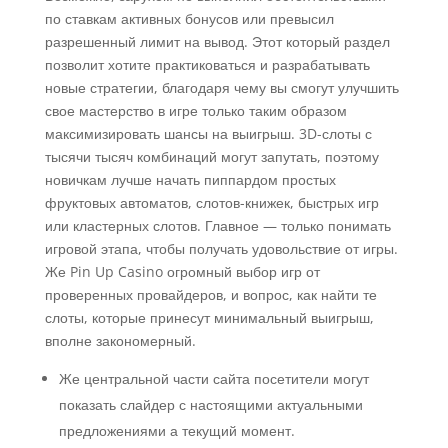
по ставкам активных бонусов или превысил
разрешенный лимит на вывод. Этот который раздел
позволит хотите практиковаться и разрабатывать
новые стратегии, благодаря чему вы смогут улучшить
свое мастерство в игре только таким образом
максимизировать шансы на выигрыш. 3D-слоты с
тысячи тысяч комбинаций могут запутать, поэтому
новичкам лучше начать пиппардом простых
фруктовых автоматов, слотов-книжек, быстрых игр
или кластерных слотов. Главное — только понимать
игровой этапа, чтобы получать удовольствие от игры.
Же Pin Up Casino огромный выбор игр от
проверенных провайдеров, и вопрос, как найти те
слоты, которые принесут минимальный выигрыш,
вполне закономерный.
Же центральной части сайта посетители могут
показать слайдер с настоящими актуальными
предложениями а текущий момент.