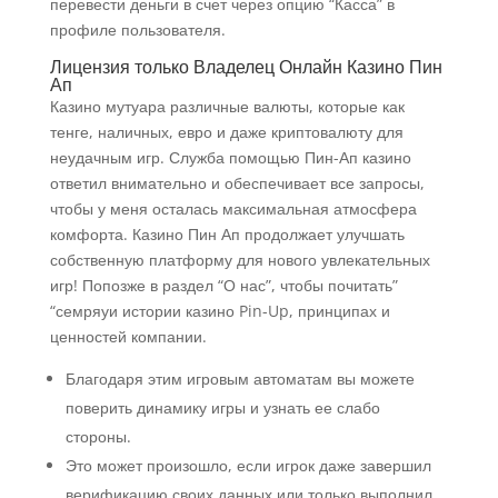
перевести деньги в счет через опцию “Касса” в
профиле пользователя.
Лицензия только Владелец Онлайн Казино Пин
Ап
Казино мутуара различные валюты, которые как
тенге, наличных, евро и даже криптовалюту для
неудачным игр. Служба помощью Пин-Ап казино
ответил внимательно и обеспечивает все запросы,
чтобы у меня осталась максимальная атмосфера
комфорта. Казино Пин Ап продолжает улучшать
собственную платформу для нового увлекательных
игр! Попозже в раздел “О нас”, чтобы почитать”
“семряуи истории казино Pin-Up, принципах и
ценностей компании.
Благодаря этим игровым автоматам вы можете
поверить динамику игры и узнать ее слабо
стороны.
Это может произошло, если игрок даже завершил
верификацию своих данных или только выполнил