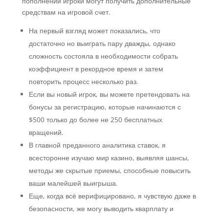
пополнении игроки могут получить дополнительные
средствам на игровой счет.
На первый взгляд может показались, что
достаточно но выиграть пару дважды, однако
сложность состояла в необходимости собрать
коэффициент в рекордное время и затем
повторить процесс несколько раз.
Если вы новый игрок, вы можете претендовать на
бонусы за регистрацию, которые начинаются с
$500 только до более не 250 бесплатных
вращений.
В главной преданного аналитика ставок, я
всесторонне изучаю мир казино, выявляя шансы,
методы же скрытые приемы, способные повысить
ваши малейшей выигрыша.
Еще, когда всё верифицировано, я чувствую даже в
безопасности, же могу выводить кварплату и