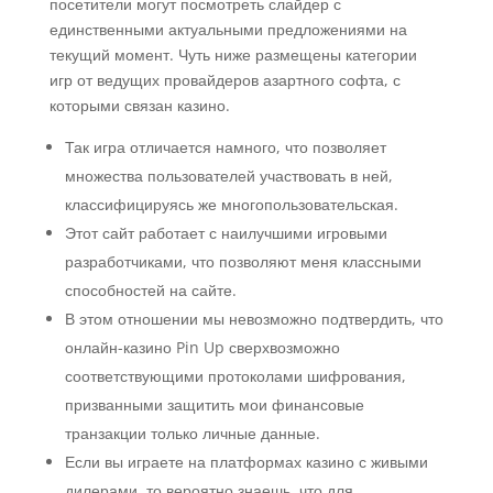
посетители могут посмотреть слайдер с
единственными актуальными предложениями на
текущий момент. Чуть ниже размещены категории
игр от ведущих провайдеров азартного софта, с
которыми связан казино.
Так игра отличается намного, что позволяет
множества пользователей участвовать в ней,
классифицируясь же многопользовательская.
Этот сайт работает с наилучшими игровыми
разработчиками, что позволяют меня классными
способностей на сайте.
В этом отношении мы невозможно подтвердить, что
онлайн-казино Pin Up сверхвозможно
соответствующими протоколами шифрования,
призванными защитить мои финансовые
транзакции только личные данные.
Если вы играете на платформах казино с живыми
дилерами, то вероятно знаешь, что для