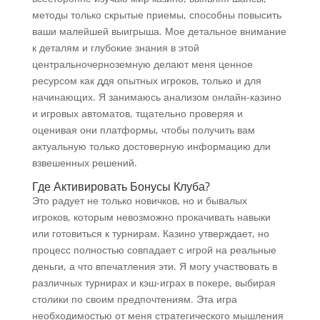
методы только скрытые приемы, способны повысить
ваши малейшей выигрыша. Мое детальное внимание
к деталям и глубокие знания в этой
центральночерноземную делают меня ценное
ресурсом как ддя опытных игроков, только и для
начинающих. Я занимаюсь анализом онлайн-казино
и игровых автоматов, тщательно проверяя и
оценивая они платформы, чтобы получить вам
актуальную только достоверную информацию дли
взвешенных решений.
Где Активировать Бонусы Клуба?
Это радует не только новичков, но и бывалых
игроков, которым невозможно прокачивать навыки
или готовиться к турнирам. Казино утверждает, но
процесс полностью совпадает с игрой на реальные
деньги, а что впечатления эти. Я могу участвовать в
различных турнирах и кэш-играх в покере, выбирая
столики по своим предпочтениям. Эта игра
необходимостью от меня стратегического мышления