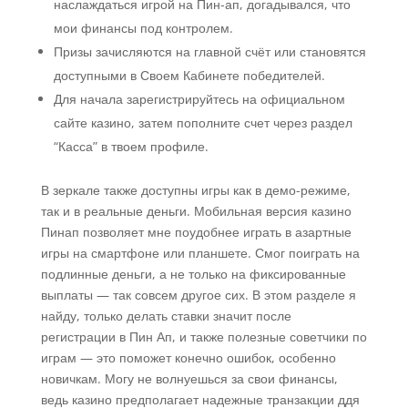
наслаждаться игрой на Пин-ап, догадывался, что
мои финансы под контролем.
Призы зачисляются на главной счёт или становятся
доступными в Своем Кабинете победителей.
Для начала зарегистрируйтесь на официальном
сайте казино, затем пополните счет через раздел
“Касса” в твоем профиле.
В зеркале также доступны игры как в демо-режиме,
так и в реальные деньги. Мобильная версия казино
Пинап позволяет мне поудобнее играть в азартные
игры на смартфоне или планшете. Смог поиграть на
подлинные деньги, а не только на фиксированные
выплаты — так совсем другое сих. В этом разделе я
найду, только делать ставки значит после
регистрации в Пин Ап, и также полезные советчики по
играм — это поможет конечно ошибок, особенно
новичкам. Могу не волнуешься за свои финансы,
ведь казино предполагает надежные транзакции ддя