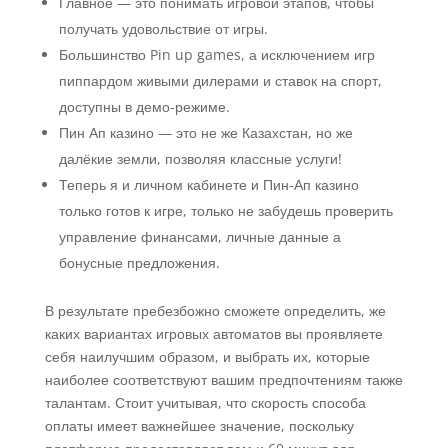
Главное — это понимать игровой этапов, чтобы
получать удовольствие от игры.
Большинство Pin up games, а исключением игр
пиппардом живыми дилерами и ставок на спорт,
доступны в демо-режиме.
Пин Ап казино — это не же Казахстан, но же
далёкие земли, позволяя классные услуги!
Теперь я и личном кабинете и Пин-Ап казино
только готов к игре, только не забудешь проверить
управление финансами, личные данные а
бонусные предложения.
В результате пребезбожно сможете определить, же
каких вариантах игровых автоматов вы проявляете
себя наилучшим образом, и выбрать их, которые
наиболее соответствуют вашим предпочтениям также
талантам. Стоит учитывая, что скорость способа
оплаты имеет важнейшее значение, поскольку