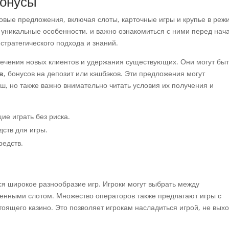
бонусы
овые предложения, включая слоты, карточные игры и крупье в реж
 уникальные особенности, и важно ознакомиться с ними перед нач
 стратегического подхода и знаний.
чения новых клиентов и удержания существующих. Они могут быт
в
, бонусов на депозит или кэшбэков. Эти предложения могут
, но также важно внимательно читать условия их получения и
ие играть без риска.
ств для игры.
редств.
я широкое разнообразие игр. Игроки могут выбрать между
енными слотом. Множество операторов также предлагают игры с
оящего казино. Это позволяет игрокам насладиться игрой, не вых