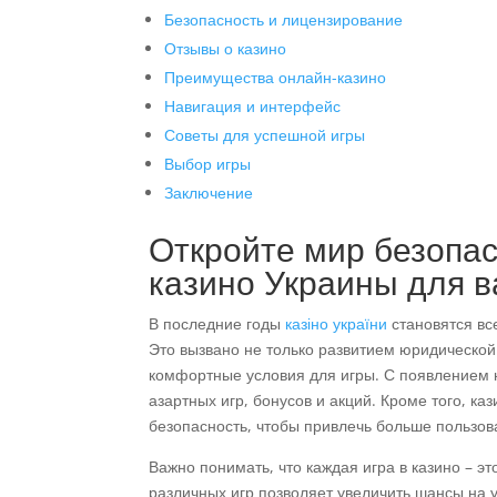
Безопасность и лицензирование
Отзывы о казино
Преимущества онлайн-казино
Навигация и интерфейс
Советы для успешной игры
Выбор игры
Заключение
Откройте мир безопас
казино Украины для в
В последние годы
казіно україни
становятся вс
Это вызвано не только развитием юридической
комфортные условия для игры. С появлением 
азартных игр, бонусов и акций. Кроме того, к
безопасность, чтобы привлечь больше пользов
Важно понимать, что каждая игра в казино – эт
различных игр позволяет увеличить шансы на 