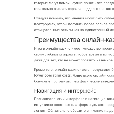
которые могут помочь лучше понять, что пред
касательно выплат, сервиса поддержки, а такж
Следует помнить, что мнения могут быть субъ
платформах, чтобы получить более полное пре
отрицательные отзывы как на единственный и
Преимущества онлайн-ка
Игра в онлайн-казино имеет множество преиму
своим любимым играм в любое время и из любо
даже для тех, кто не может посетить наземное 
Кроме того, онлайн-казино часто предлагают б
lower operating costs. Чаще всего онлайн-ка
бонусные программы, чем физические заведен
Навигация и интерфейс
Пользовательский интерфейс и навигация такж
интуитивно понятные платформы делают проце
легким. Обязательно обратите внимание на дос