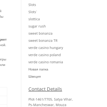
Slots
й
Slots`
обы
slottica
sugar rush
sweet bonanza
джет
sweet bonanza TR
ной.
verde casino hungary
verde casino poland
игры
verde casino romania
 или
Новая папка
Швеция
Contact Details
Plot-1461/7705, Satya Vihar,
Ps-Mancheswar, Mouza