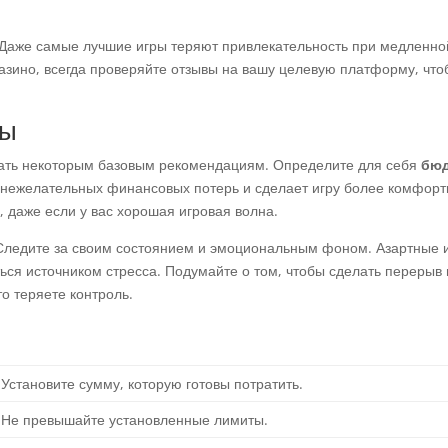
а. Даже самые лучшие игры теряют привлекательность при медленно
казино, всегда проверяйте отзывы на вашу целевую платформу, чт
ры
овать некоторым базовым рекомендациям. Определите для себя
бю
ь нежелательных финансовых потерь и сделает игру более комфорт
 даже если у вас хорошая игровая волна.
. Следите за своим состоянием и эмоциональным фоном. Азартные 
ться источником стресса. Подумайте о том, чтобы сделать перерыв
то теряете контроль.
Установите сумму, которую готовы потратить.
Не превышайте установленные лимиты.