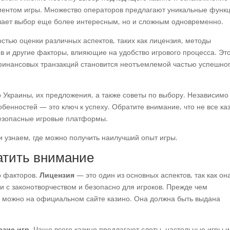
ентом игры. Множество операторов предлагают уникальные функц
елает выбор еще более интересным, но и сложным одновременно.
стью оценки различных аспектов, таких как лицензия, методы
в и другие факторы, влияющие на удобство игрового процесса. Эт
 финансовых транзакций становится неотъемлемой частью успешно
 Украины, их предложения, а также советы по выбору. Независимо
обенностей — это ключ к успеху. Обратите внимание, что не все ка
 безопасные игровые платформы.
 и узнаем, где можно получить наилучший опыт игры.
ратить внимание
о факторов.
Лицензия
— это один из основных аспектов, так как он
вии с законотворчеством и безопасно для игроков. Прежде чем
й можно на официальном сайте казино. Она должна быть выдана
азие игр
. Чаще всего казино предлагают слоты, настольные игры и