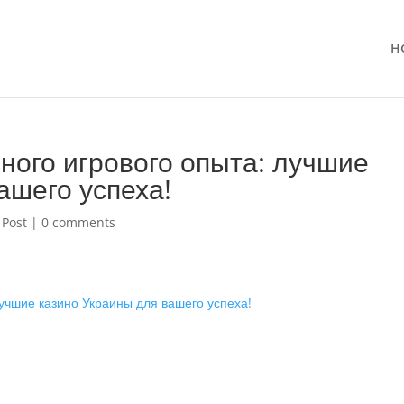
H
ного игрового опыта: лучшие
ашего успеха!
|
Post
|
0 comments
лучшие казино Украины для вашего успеха!