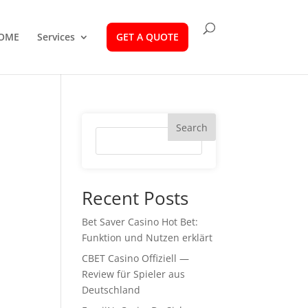
OME
Services
GET A QUOTE
Search
Recent Posts
Bet Saver Casino Hot Bet:
Funktion und Nutzen erklärt
CBET Casino Offiziell —
Review für Spieler aus
Deutschland