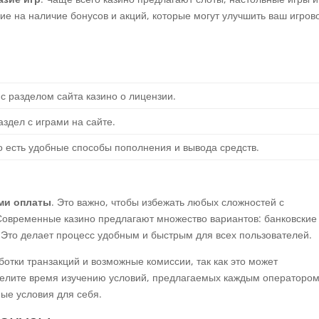
ие на наличие бонусов и акций, которые могут улучшить ваш игров
с разделом сайта казино о лицензии.
здел с играми на сайте.
о есть удобные способы пополнения и вывода средств.
ми оплаты
. Это важно, чтобы избежать любых сложностей с
овременные казино предлагают множество вариантов: банковские
 Это делает процесс удобным и быстрым для всех пользователей.
отки транзакций и возможные комиссии, так как это может
делите время изучению условий, предлагаемых каждым оператором
ые условия для себя.