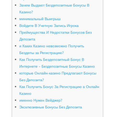
Зачем Выдают Бездепозитные Бонусы В
Казино?
минимальный Выигрыш
Войдите В Учетную Запись Игрока
Преймущества И Недостатки Бонусов Без
Депозита
и Каких Казино невозможно Получить
Бездепы за Регистрацию?
Как Получить Бездепозитный Бонус В
Интернете – Бездепозитные Бонусы Казино
которые Онлайн-казино Предлагают Бонусы
Без Депозита?
Как Получить Бонус За Регистрацию а Онлайн
Казино
именно Нужен Вейджер?
Эксклюзивные Бонусы Без Депозита