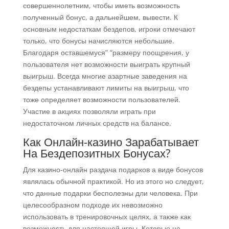
совершеннолетним, чтобы иметь возможность
полученный бонус, а дальнейшем, вывести. К
основным недостаткам бездепов, игроки отмечают
только, что бонусы начисляются небольшие.
Благодаря оставшемуся” “размеру поощрения, у
пользователя нет возможности выиграть крупный
выигрыш. Всегда многие азартные заведения на
бездепы устанавливают лимиты на выигрыш, что
тоже определяет возможности пользователей.
Участие в акциях позволяли играть при
недостаточном личных средств на балансе.
Как Онлайн-казино Зарабатывает
На Бездепозитных Бонусах?
Для казино-онлайн раздача подарков а виде бонусов
являлась обычной практикой. Но из этого но следует,
что данные подарки бесполезны дли человека. При
целесообразном подходе их невозможно
использовать в тренировочных целях, а также как
возможность для настоящей игры. Которые не