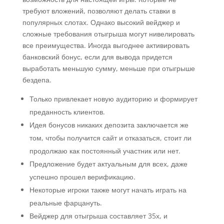
требуют вложений, позволяют делать ставки в
популярных слотах. Однако высокий вейджер и
сложные требования отыгрыша могут нивелировать
все преимущества. Иногда выгоднее активировать
банковский бонус, если для вывода придется
выработать меньшую сумму, меньше при отыгрыше
бездепа.
Только привлекает новую аудиторию и формирует
преданность клиентов.
Идея бонусов никаких депозита заключается же
том, чтобы получится сайт и отказаться, стоит ли
продолжаю как постоянный участник или нет.
Предложение будет актуальным для всех, даже
успешно прошел верификацию.
Некоторые игроки также могут начать играть на
реальные фарцануть.
Вейджер для отыгрыша составляет 35х, и