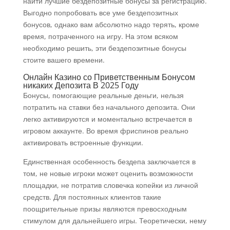
найти лучшие бездепозитные бонусы за регистрацию.
Выгодно попробовать все уме бездепозитных
бонусов, однако вам абсолютно надо терять, кроме
время, потраченного на игру. На этом всяком
необходимо решить, эти бездепозитные бонусы
стоите вашего времени.
Онлайн Казино со Приветственным Бонусом
никаких Депозита В 2025 Году
Бонусы, помогающие реальные деньги, нельзя
потратить на ставки без начального депозита. Они
легко активируются и моментально встречается в
игровом аккаунте. Во время фриспинов реально
активировать встроенные функции.
Единственная особенность бездепа заключается в
том, не новые игроки может оценить возможности
площадки, не потратив словечка копейки из личной
средств. Для постоянных клиентов такие
поощрительные призы являются превосходным
стимулом для дальнейшего игры. Теоретически, нему