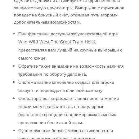
Сделайте депозит и активируйте 70 фриспинов для
занимательную начала игры. Выигрыши с фриспинов
попадет на бонусный счет, открывая путь второму
дополнительным возможностям.
Они фриспины доступны же увлекательной игре
Wild Wild West The Great Train Heist,
предоставляя вам лучший на крупные выигрыши с
самого конце.
Обратите также внимание на возможность наличия
требования по обороту депозита.
Система казино мгновенно создаст для игрока
аккаунт, и переведет и в личный комнату.
Операторы вознаграждают лояльность, а многие
игроки могут рассчитывать на регулярные
бесплатные вращения например эксклюзивные
предложения бесплатной игры.
Существующие бонусы можно активировать и
сразу используя в игровых автоматах.