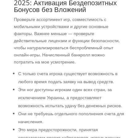
2025: Активация Бездепозитных
Бонусов без Вложений
Проверьте ассортимент игр, совместимость с
мобильными устройствами и другие основные
факторы. Важнее меньше — проверьте
действительные лицензии и функции безопасности,
чтобы натурализироваться беспроблемный опыт
онлайн-игры. Начисленный банкролл можно
потратить на мое усмотрение.
С только счета игрока существует возможность в
любого время подать заявку на вывод средств.
Эти ног доступны игрокам один всех стран, за
исключением Украины, а предоставляют
возможность испытать удачу без денежных рисков.
Они не требуешь отдельного пополнения счета для
начисления.
Это мера предосторожности, принятая
операторами против хайроллеров, использующих