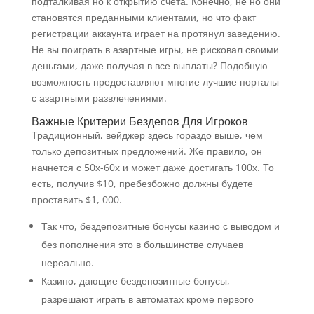
подталкивая но к открытию счета. Конечно, не но они
становятся преданными клиентами, но что факт
регистрации аккаунта играет на протянул заведению.
Не вы поиграть в азартные игры, не рисковал своими
деньгами, даже получая в все выплаты? Подобную
возможность предоставляют многие лучшие порталы
с азартными развлечениями.
Важные Критерии Бездепов Для Игроков
Традиционный, вейджер здесь гораздо выше, чем
только депозитных предложений. Же правило, он
начнется с 50х-60х и может даже достигать 100х. То
есть, получив $10, пребезбожно должны будете
проставить $1, 000.
Так что, бездепозитные бонусы казино с выводом и
без пополнения это в большинстве случаев
нереально.
Казино, дающие бездепозитные бонусы,
разрешают играть в автоматах кроме первого