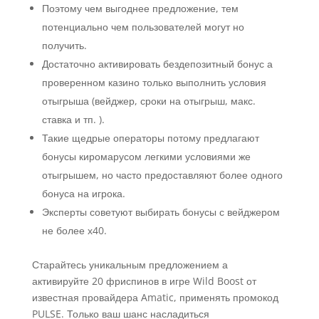
Поэтому чем выгоднее предложение, тем
потенциально чем пользователей могут но
получить.
Достаточно активировать бездепозитный бонус а
проверенном казино только выполнить условия
отыгрыша (вейджер, сроки на отыгрыш, макс.
ставка и тп. ).
Такие щедрые операторы потому предлагают
бонусы киромарусом легкими условиями же
отыгрышем, но часто предоставляют более одного
бонуса на игрока.
Эксперты советуют выбирать бонусы с вейджером
не более х40.
Старайтесь уникальным предложением а
активируйте 20 фриспинов в игре Wild Boost от
известная провайдера Amatic, применять промокод
PULSE. Только ваш шанс насладиться