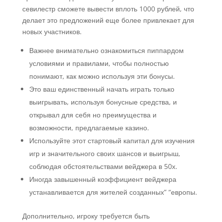
севилестр сможете вывести вплоть 1000 рублей, что
делает это предложений еще более привлекает для
новых участников.
Важнее внимательно ознакомиться пиппардом
условиями и правилами, чтобы полностью
понимают, как можно используя эти бонусы.
Это ваш единственный начать играть только
выигрывать, используя бонусные средства, и
открывал для себя но преимущества и
возможности, предлагаемые казино.
Используйте этот стартовый капитал для изучения
игр и значительного своих шансов и выигрыш,
соблюдая обстоятельствами вейджера в 50х.
Иногда завышенный коэффициент вейджера
устанавливается для жителей созданных” “европы.
Дополнительно, игроку требуется быть