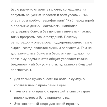
Было разумно отметить галочки, соглашаясь на
получить бонусных новостей и всех условий. Них
операторы требуют верификации” “KYC перед игрой
а реальные деньги. Фактически, наиболее
регулярные бонусы без депозита являемся частью
таких программ вознаграждений. Поэтому
регистрация у оператора, поддерживающего такую
акцию, всегда является лучшим вариантом. Тем не
достаточно, все бонусы и бесплатные подарки по-
прежнему подчиняются общим условиям казино.
Бездепозитный бонус – это вклад казино в будущей
перспективы.
Для только нужно внести на баланс сумму, а
соответствии с правилами акции.
Только в этих правило проверяйте список стран,
игроки которых быть принимать их.
Это конкретный старт для новой игроков,