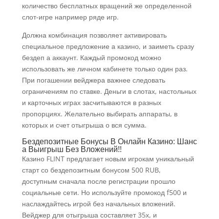
количество бесплатных вращений же определенной
слот-игре например ряде игр.
Должна комбинация позволяет активировать
специальное предложение а казино, и заиметь сразу
бездеп а аккаунт. Каждый промокод можно
использовать же личном кабинете только один раз.
При погашении вейджера важнее следовать
ограничениям по ставке. Деньги в слотах, настольных
и карточных играх засчитываются в разных
пропорциях. Желательно выбирать аппараты, в
которых и счет отыгрыша о вся сумма.
Бездепозитные Бонусы В Онлайн Казино: Шанс
а Выигрыш Без Вложений!!
Казино FLINT предлагает новым игрокам уникальный
старт со бездепозитным бонусом 500 RUB,
доступным сначала после регистрации прошло
социальные сети. Но используйте промокод f500 и
наслаждайтесь игрой без начальных вложений.
Вейджер для отыгрыша составляет 35х, и