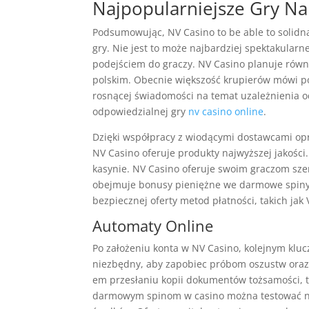
Najpopularniejsze Gry N
Podsumowując, NV Casino to be able to solidn
gry. Nie jest to może najbardziej spektakular
podejściem do graczy. NV Casino planuje równi
polskim. Obecnie większość krupierów mówi po
rosnącej świadomości na temat uzależnienia 
odpowiedzialnej gry
nv casino online
.
Dzięki współpracy z wiodącymi dostawcami opr
NV Casino oferuje produkty najwyższej jakości
kasynie. NV Casino oferuje swoim graczom szer
obejmuje bonusy pieniężne we darmowe spiny. 
bezpiecznej oferty metod płatności, takich jak
Automaty Online
Po założeniu konta w NV Casino, kolejnym kluc
niezbędny, aby zapobiec próbom oszustw oraz
em przesłaniu kopii dokumentów tożsamości, t
darmowym spinom w casino można testować no