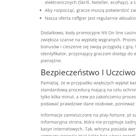
elektronicznych (Skrill, Neteller, ecoPayz),
Aby rozpocząć, gracze muszą potwierdzić za
Nasza oferta raffgier jest regularnie aktual
Dodatkowo, kody promocyjne NV On line casino 
zwiększa szanse na wypłatę wygranych. Proces 
bonusów i cieszenie się swoją przygodą z grą.
identyfikator, przyznający graczom dostęp do
pieniężne.
Bezpieczeństwo I Uczciwo
Pamiętaj, że w przypadku większych wypłat ka
standardową procedurą mającą na celu ochronę
tylko kilka minut, a new po zakończeniu proces
podawać prawdziwe dane osobowe, ponieważ bę
Informacje zamieszczone na play-fortune. pl s
informacyjna strona, która nie przyjmuje żadn
kasyn internetowych. Tak, witryna posiada wers
company pozwala grać także bez użycia przeglą