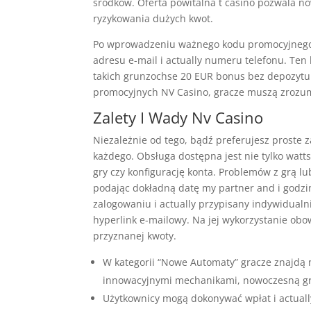
środków. Oferta powitalna t casino pozwala no
ryzykowania dużych kwot.
Po wprowadzeniu ważnego kodu promocyjnego, p
adresu e-mail i actually numeru telefonu. Ten
takich grunzochse 20 EUR bonus bez depozytu
promocyjnych NV Casino, gracze muszą zrozum
Zalety I Wady Nv Casino
Niezależnie od tego, bądź preferujesz proste 
każdego. Obsługa dostępna jest nie tylko watt
gry czy konfigurację konta. Problemów z grą l
podając dokładną datę my partner and i godz
zalogowaniu i actually przypisany indywidualn
hyperlink e-mailowy. Na jej wykorzystanie obo
przyznanej kwoty.
W kategorii “Nowe Automaty” gracze znajdą 
innowacyjnymi mechanikami, nowoczesną gra
Użytkownicy mogą dokonywać wpłat i actually