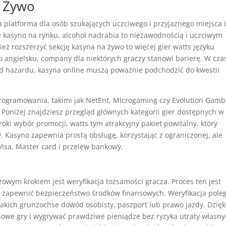
a Żywo
a platforma dla osób szukających uczciwego i przyjaznego miejsca 
ne kasyno na rynku, alcohol nadrabia to niezawodnością i uczciwym
eż rozszerzyć sekcję kasyna na żywo to więcej gier watts języku
 angielsku, company dla niektórych graczy stanowi barierę. W cza
od hazardu, kasyna online muszą poważnie podchodzić do kwestii
ogramowania, takimi jak NetEnt, Microgaming czy Evolution Gambl
. Poniżej znajdziesz przegląd głównych kategorii gier dostępnych w
oki wybór promocji, watts tym atrakcyjny pakiet powitalny, który
Kasyno zapewnia prostą obsługę, korzystając z ograniczonej, ale
 Visa, Master card i przelew bankowy.
zowym krokiem jest weryfikacja tożsamości gracza. Proces ten jest
 zapewnić bezpieczeństwo środków finansowych. Weryfikacja pole
akich grunzochse dowód osobisty, paszport lub prawo jazdy. Dzięk
we gry i wygrywać prawdziwe pieniądze bez ryzyka utraty własny