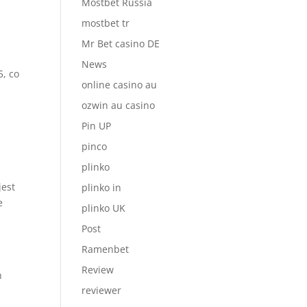
Mostbet Russia
mostbet tr
Mr Bet casino DE
News
5, co
online casino au
ozwin au casino
Pin UP
pinco
plinko
jest
plinko in
e
plinko UK
Post
Ramenbet
Review
h
reviewer