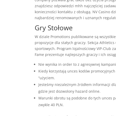
znajdziesz odpowiedzi mhh najczęściej zadawa
konieczności kontaktu z obsługą. NV Casino dz
najbardziej renomowanych i uznanych regulat
Gry Stołowe
W dziale Promotions publikowane są wszystkie
propozycje dla stałych graczy. Sekcja Athleti
sportowych. Program lojalnościowy VIP-Club za
Fame prezentuje najlepszych graczy i ich osiąg
Nie wynika in order to z agresywnej kampanii
Kiedy korzystają unces kodów promocyjnych 
“użyciem.
Jesteśmy niezależnym źródłem informacji dla
gdzie jest dozwolony hazard online.
Warunki obrotu są podobne do tych unces p
zwykle 40 PLN.