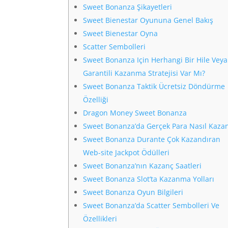
Sweet Bonanza Şikayetleri
Sweet Bienestar Oyununa Genel Bakış
Sweet Bienestar Oyna
Scatter Sembolleri
Sweet Bonanza Için Herhangi Bir Hile Veya
Garantili Kazanma Stratejisi Var Mı?
Sweet Bonanza Taktik Ücretsiz Döndürme
Özelliği
Dragon Money Sweet Bonanza
Sweet Bonanza’da Gerçek Para Nasıl Kazan
Sweet Bonanza Durante Çok Kazandıran
Web-site Jackpot Ödülleri
Sweet Bonanza’nın Kazanç Saatleri
Sweet Bonanza Slot’ta Kazanma Yolları
Sweet Bonanza Oyun Bilgileri
Sweet Bonanza’da Scatter Sembolleri Ve
Özellikleri