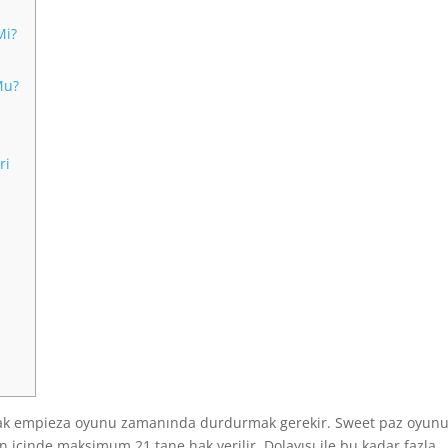
Mi?
Mu?
ri
lmak empieza oyunu zamanında durdurmak gerekir. Sweet paz oyun
n içinde maksimum 21 tane hak verilir. Dolayısı ile bu kadar fazla