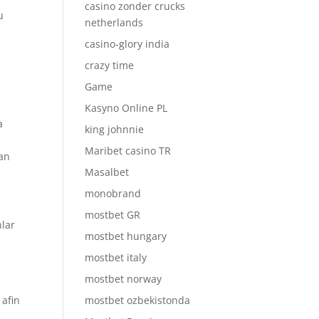
casino zonder crucks
u
netherlands
casino-glory india
t
crazy time
Game
Kasyno Online PL
a
king johnnie
Maribet casino TR
an
Masalbet
monobrand
mostbet GR
nlar
mostbet hungary
mostbet italy
mostbet norway
 afin
mostbet ozbekistonda