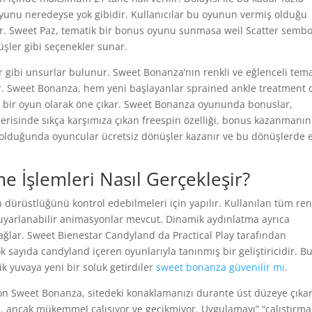
oyunu neredeyse yok gibidir. Kullanıcılar bu oyunun vermiş olduğu
ir. Sweet Paz, tematik bir bonus oyunu sunmasa weil Scatter sembol
nüşler gibi seçenekler sunar.
r gibi unsurlar bulunur. Sweet Bonanza’nın renkli ve eğlenceli tema
ır. Sweet Bonanza, hem yeni başlayanlar sprained ankle treatment 
an bir oyun olarak öne çıkar. Sweet Bonanza oyununda bonuslar,
çerisinde sıkça karşımıza çıkan freespin özelliği, bonus kazanmanı
ktif olduğunda oyuncular ücretsiz dönüşler kazanır ve bu dönüşlerde 
İşlemleri Nasıl Gerçekleşir?
dürüstlüğünü kontrol edebilmeleri için yapılır. Kullanılan tüm ren
 uyarlanabilir animasyonlar mevcut. Dinamik aydınlatma ayrıca
ağlar. Sweet Bienestar Candyland da Practical Play tarafından
çok sayıda candyland içeren oyunlarıyla tanınmış bir geliştiricidir. B
sik yuvaya yeni bir soluk getirdiler
sweet bonanza güvenilir mı
.
yon Sweet Bonanza, sitedeki konaklamanızı durante üst düzeye çıkar
ip, ancak mükemmel çalışıyor ve gecikmiyor. Uygulamayı” “çalıştırma