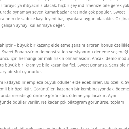
ir tarayıcıya ihtiyacınız olacak, hiçbir şey indirmenize bile gerek yok
, burada oynamayı seven kumarbazlar arasında çok popüler. Sweet
a hem de sadece kayıtlı yeni başlayanlara uygun olacaktır. Orijina
 çalışan aynayı kullanmaya değer.
ptir – büyük bir kazanç elde etme şansını artıran bonus özellikle
ra, Sweet Bonanza’nın demonstration versiyonunu deneme seçeneği
oyuncu için herhangi bir mali riskin olmamasıdır. Ancak, demo mod
a büyük bir ikramiye bile kazanılsa fiel. Sweet Bonanza, Sensible P
ary bir slot oyunudur.
ı katlayabilir empieza büyük ödüller elde edebilirler. Bu özellik, S
li bir özelliktir. Görüntüler, kazanan bir kombinasyondaki ödem
 ekranda nerede görünürse görünsün, ödeme yapılacaktır. Aynı
ünde ödüller verilir. Ne kadar çok piktogram görünürse, toplam
 yerinde olabilecek aynı sembolden 8 veya daha fazlasını devirmeni