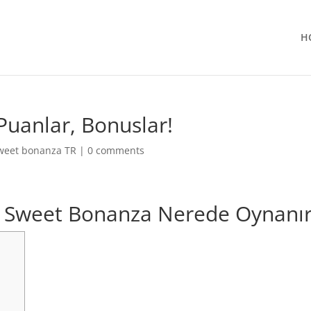
H
uanlar, Bonuslar!
weet bonanza TR
|
0 comments
 Sweet Bonanza Nerede Oynanır
l