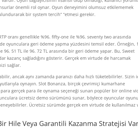
vardır. Oyun sağlayıcısının lisanslı olup olmadığı, kullanıcı yoruml
unsurlar önemli rol oynar. Oyun deneyimini olumsuz etkilememek
lundurarak bir system tercih” “etmesi gerekir.
 oranı genellikle %96. fifty-one ile %96. seventy two arasında
ede oyunculara geri ödeme yapma yüzdesini temsil eder. Örneğin, 
kle 96. 51 TL ile 96. 72 TL arasında bir geri ödeme yapar. Bu, Sweet
ar kazanç sağladığını gösterir. Gerçek em virtude de harcamak
zi sağlar.
ilir, ancak aynı zamanda paranızı daha hızlı tüketebilirler. Sizin i
oyutlarıyla oynayın. Slot Bonanza, birçok çevrimiçi kumarhane
para gerçek para ile oynama seçeneği sunan popüler bir online vi
oyunculara ücretsiz demo sürümünü sunar, böylece oyuncular oyun
 deneyebilirler. Ücretsiz sürümde gerçek em virtude de kullanılmaz 
r Hile Veya Garantili Kazanma Stratejisi Va