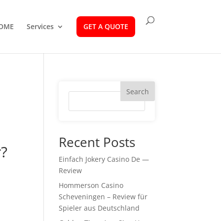
OME
Services
GET A QUOTE
Search
Recent Posts
?
Einfach Jokery Casino De —
Review
Hommerson Casino
Scheveningen – Review für
Spieler aus Deutschland