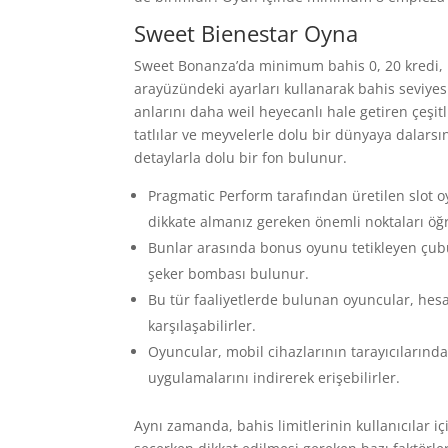
Sweet Bienestar Oyna
Sweet Bonanza’da minimum bahis 0, 20 kredi, 
arayüzündeki ayarları kullanarak bahis seviyes
anlarını daha weil heyecanlı hale getiren çeşitl
tatlılar ve meyvelerle dolu bir dünyaya dalarsı
detaylarla dolu bir fon bulunur.
Pragmatic Perform tarafından üretilen slot
dikkate almanız gereken önemli noktaları ö
Bunlar arasında bonus oyunu tetikleyen çub
şeker bombası bulunur.
Bu tür faaliyetlerde bulunan oyuncular, hes
karşılaşabilirler.
Oyuncular, mobil cihazlarının tarayıcıların
uygulamalarını indirerek erişebilirler.
Aynı zamanda, bahis limitlerinin kullanıcılar iç