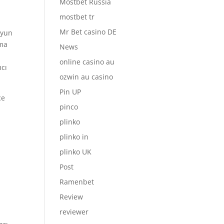
Mostbet Russia
mostbet tr
Mr Bet casino DE
oyun
nma
News
online casino au
ıcı
ozwin au casino
Pin UP
ce
pinco
plinko
plinko in
plinko UK
Post
Ramenbet
Review
reviewer