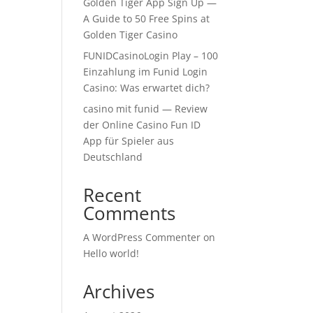
Golden Tiger App Sign Up —
A Guide to 50 Free Spins at
Golden Tiger Casino
FUNIDCasinoLogin Play – 100
Einzahlung im Funid Login
Casino: Was erwartet dich?
casino mit funid — Review
der Online Casino Fun ID
App für Spieler aus
Deutschland
Recent
Comments
A WordPress Commenter
on
Hello world!
Archives