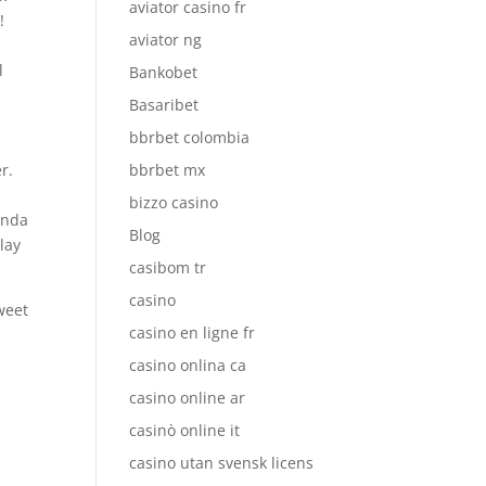
aviator casino fr
!
aviator ng
l
Bankobet
Basaribet
bbrbet colombia
r.
bbrbet mx
bizzo casino
unda
Blog
lay
casibom tr
casino
weet
casino en ligne fr
e
casino onlina ca
casino online ar
casinò online it
casino utan svensk licens
z