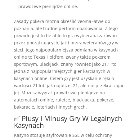
prawdziwe pieniądze online.
Zasady pokera można określić veoma łatwe do
poznania, ale trudne perform opanowania. Z tego
powodu jest to be able to gra wybierana zarówno
przez początkujących, jak i przez weteranów gry w
sieci. Jego najpopularniejsza odmiana w kasynach
online to Texas Hold’em, zwany także pokerem
sportowym. Blackjack, znany również jako 21,” “to
jedna z najpopularniejszych gier karcianych w
kasynach online. Celem gry jest uzyskanie ręki o
wartości 21 lub jak najbliżej 21, ale nie przekraczając
jej. Możesz wygrać prawdziwe pieniądze na
automatach online, ruletce, blackjacku, pokerze,
bakaracie, loteriach i innych grach.
✅ Plusy I Minusy Gry W Legalnych
Kasynach
Kasyno stosuje szyfrowanie SSL w celu ochrony