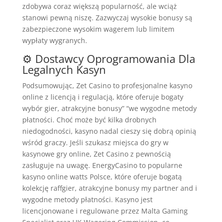
zdobywa coraz większą popularność, ale wciąż
stanowi pewną niszę. Zazwyczaj wysokie bonusy są
zabezpieczone wysokim wagerem lub limitem
wypłaty wygranych.
⚙️ Dostawcy Oprogramowania Dla
Legalnych Kasyn
Podsumowując, Zet Casino to profesjonalne kasyno
online z licencją i regulacją, które oferuje bogaty
wybór gier, atrakcyjne bonusy” “we wygodne metody
płatności. Choć może być kilka drobnych
niedogodności, kasyno nadal cieszy się dobrą opinią
wśród graczy. Jeśli szukasz miejsca do gry w
kasynowe gry online, Zet Casino z pewnością
zasługuje na uwagę. EnergyCasino to popularne
kasyno online watts Polsce, które oferuje bogatą
kolekcję raffgier, atrakcyjne bonusy my partner and i
wygodne metody płatności. Kasyno jest
licencjonowane i regulowane przez Malta Gaming