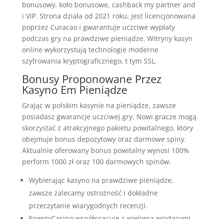
bonusowy, koło bonusowe, cashback my partner and
i VIP. Strona działa od 2021 roku, jest licencjonowana
poprzez Curacao i gwarantuje uczciwe wypłaty
podczas gry na prawdziwe pieniądze. Witryny kasyn
online wykorzystują technologie moderne
szyfrowania kryptograficznego, t tym SSL.
Bonusy Proponowane Przez
Kasyno Em Pieniądze
Grając w polskim kasynie na pieniądze, zawsze
posiadasz gwarancje uczciwej gry. Nowi gracze mogą
skorzystać z atrakcyjnego pakietu powitalnego, który
obejmuje bonus depozytowy oraz darmowe spiny.
Aktualnie oferowany bonus powitalny wynosi 100%
perform 1000 zł oraz 100 darmowych spinów.
Wybierając kasyno na prawdziwe pieniądze,
zawsze zalecamy ostrożność i dokładne
przeczytanie wiarygodnych recenzji.
EnergyCasino współpracuje z wieloma wiodącymi