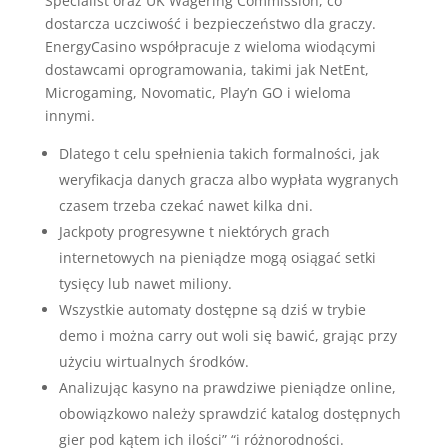
Specialist oraz UK Wagering Commission, co
dostarcza uczciwość i bezpieczeństwo dla graczy.
EnergyCasino współpracuje z wieloma wiodącymi
dostawcami oprogramowania, takimi jak NetEnt,
Microgaming, Novomatic, Play’n GO i wieloma
innymi.
Dlatego t celu spełnienia takich formalności, jak
weryfikacja danych gracza albo wypłata wygranych
czasem trzeba czekać nawet kilka dni.
Jackpoty progresywne t niektórych grach
internetowych na pieniądze mogą osiągać setki
tysięcy lub nawet miliony.
Wszystkie automaty dostępne są dziś w trybie
demo i można carry out woli się bawić, grając przy
użyciu wirtualnych środków.
Analizując kasyno na prawdziwe pieniądze online,
obowiązkowo należy sprawdzić katalog dostępnych
gier pod kątem ich ilości” “i różnorodności.