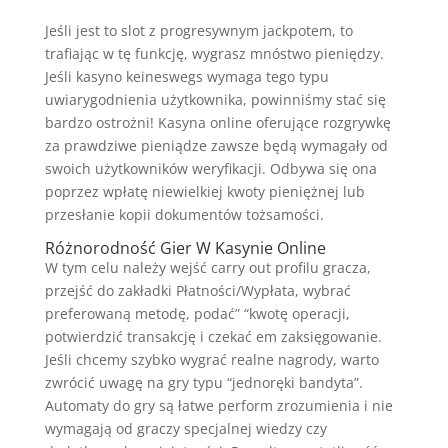
Jeśli jest to slot z progresywnym jackpotem, to
trafiając w tę funkcję, wygrasz mnóstwo pieniędzy.
Jeśli kasyno keineswegs wymaga tego typu
uwiarygodnienia użytkownika, powinniśmy stać się
bardzo ostrożni! Kasyna online oferujące rozgrywkę
za prawdziwe pieniądze zawsze będą wymagały od
swoich użytkowników weryfikacji. Odbywa się ona
poprzez wpłatę niewielkiej kwoty pieniężnej lub
przesłanie kopii dokumentów tożsamości.
Różnorodność Gier W Kasynie Online
W tym celu należy wejść carry out profilu gracza,
przejść do zakładki Płatności/Wypłata, wybrać
preferowaną metodę, podać” “kwotę operacji,
potwierdzić transakcję i czekać em zaksięgowanie.
Jeśli chcemy szybko wygrać realne nagrody, warto
zwrócić uwagę na gry typu “jednoręki bandyta”.
Automaty do gry są łatwe perform zrozumienia i nie
wymagają od graczy specjalnej wiedzy czy