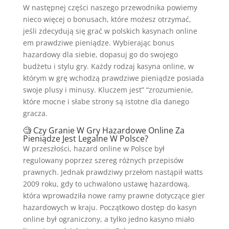
W następnej części naszego przewodnika powiemy
nieco więcej o bonusach, które możesz otrzymać,
jeśli zdecydują się grać w polskich kasynach online
em prawdziwe pieniądze. Wybierając bonus
hazardowy dla siebie, dopasuj go do swojego
budżetu i stylu gry. Każdy rodzaj kasyna online, w
którym w grę wchodzą prawdziwe pieniądze posiada
swoje plusy i minusy. Kluczem jest” “zrozumienie,
które mocne i słabe strony są istotne dla danego
gracza.
🧐 Czy Granie W Gry Hazardowe Online Za
Pieniądze Jest Legalne W Polsce?
W przeszłości, hazard online w Polsce był
regulowany poprzez szereg różnych przepisów
prawnych. Jednak prawdziwy przełom nastąpił watts
2009 roku, gdy to uchwalono ustawę hazardową,
która wprowadziła nowe ramy prawne dotyczące gier
hazardowych w kraju. Początkowo dostęp do kasyn
online był ograniczony, a tylko jedno kasyno miało