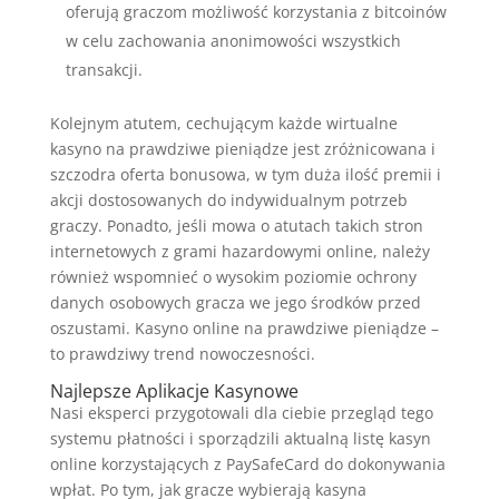
oferują graczom możliwość korzystania z bitcoinów
w celu zachowania anonimowości wszystkich
transakcji.
Kolejnym atutem, cechującym każde wirtualne
kasyno na prawdziwe pieniądze jest zróżnicowana i
szczodra oferta bonusowa, w tym duża ilość premii i
akcji dostosowanych do indywidualnym potrzeb
graczy. Ponadto, jeśli mowa o atutach takich stron
internetowych z grami hazardowymi online, należy
również wspomnieć o wysokim poziomie ochrony
danych osobowych gracza we jego środków przed
oszustami. Kasyno online na prawdziwe pieniądze –
to prawdziwy trend nowoczesności.
Najlepsze Aplikacje Kasynowe
Nasi eksperci przygotowali dla ciebie przegląd tego
systemu płatności i sporządzili aktualną listę kasyn
online korzystających z PaySafeCard do dokonywania
wpłat. Po tym, jak gracze wybierają kasyna