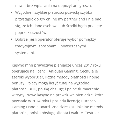
nawet bez wpłacania na depozyt ani grosza.
Wygodne i szybkie płatności pozwolą szybko
przystąpić do gry online my partner and i nie bać
się, że ich dane osobowe lub środki będą przejęte
poprzez oszustów.
Dobrze, jeśli operator oferuje wybór pomiędzy
tradycyjnymi sposobami i nowoczesnymi
systemami.
Kasyno mhh prawdziwe pieniądze unces 2017 roku
operujące na licencji Anjouan Gaming. Cechują je
szeroki wybór gier, liczne metody płatności i hojne
bonusy. Polacy mogą liczyć tutaj na wygodne
płatności BLIK, polską obsługę i pełne tłumaczenie
witryny. Nowe kasyno na prawdziwe pieniądze, które
powstało w 2024 roku i posiada licencję Curacao
Gaming Handle Board. Znajdziesz su lokalne metody
płatności, polską obsługę klienta i walutę. Testując