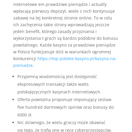
internetowe em prawdziwe pieniądze i actually
wpłacają pierwszy depozyt, wiele z nich kontynuuje
zabawę na tej konkretnej stronie online. To w celu
ich zachęcenia takie strony wprowadzają jeszcze
jeden benefit, którego zasady przyznania i
wykorzystania t grach są bardzo podobne do bonusu
powitalnego. Każde kasyno za prawdziwe pieniądze
w Polsce funkcjonuje dziś w warunkach ogromnej
konkurencji
https://top-polskie-kasyno.pl/kasyna-na-
pieniadze
.
Przyjemną wiadomością jest dostępność
ekspresowych transakcji także watts
polskojęzycznych kasynach internetowych.
Oferta powitalna proponuje imponujący zestaw
five hundred darmowych spinów oraz bonusy do
6000 zł.
Nic dziwnego, że wielu graczy może obawiać
się tego, że trafią one w ręce cyberprzestępców.