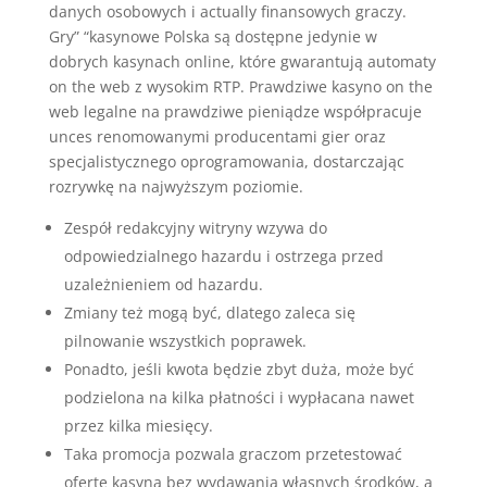
danych osobowych i actually finansowych graczy.
Gry” “kasynowe Polska są dostępne jedynie w
dobrych kasynach online, które gwarantują automaty
on the web z wysokim RTP. Prawdziwe kasyno on the
web legalne na prawdziwe pieniądze współpracuje
unces renomowanymi producentami gier oraz
specjalistycznego oprogramowania, dostarczając
rozrywkę na najwyższym poziomie.
Zespół redakcyjny witryny wzywa do
odpowiedzialnego hazardu i ostrzega przed
uzależnieniem od hazardu.
Zmiany też mogą być, dlatego zaleca się
pilnowanie wszystkich poprawek.
Ponadto, jeśli kwota będzie zbyt duża, może być
podzielona na kilka płatności i wypłacana nawet
przez kilka miesięcy.
Taka promocja pozwala graczom przetestować
ofertę kasyna bez wydawania własnych środków, a