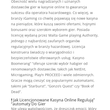
Obecność wielu nagradzanych i uznanych
dostawców gier w kasynie online to gwarancja
sukcesu dla operatora hazardowego. Co więcej, w
branży iGaming co chwilę pojawiają się nowe kasyna
na pieniądze, które kuszą swoimi ofertami, hojnymi
bonusami oraz szerokim wyborem gier. Posiada
licencję wydaną przez Malta Game playing Authority,
jednego z najbardziej zaufanych organów
regulacyjnych w branży hazardowej. Licencja
konstruera świadczy o wiarygodności i
bezpieczeństwie oferowanych usług. Kasyno
Boomerang” “oferuje szeroki wybór habgier od
renomowanych dostawców, takich jak NetEnt,
Microgaming, Play’n PROCEED i wiele odmiennych.
Gracze mogą cieszyć się popularnymi automatami,
takimi jak “Starburst”, “Gonzo’s Quest” czy “Book of
Dead”.
❗ Jak Licencjonowane Kasyna Online Regulują”
“automaty Do Gier
Nie ulega wątpliwościom, że dreszczyk emocji, który