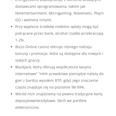
dostawcami oprogramowania, takimi jak
Netentertainment, Microgaming, Novomatic, Play’n
GO i wieloma innymi.
Przy wypłacie środków niektóre opłaty mogą być
potrącane przez bank, alcohol rzadko przekraczają
1-2%.
Bizzo Online casino oferuje różnego rodzaju
bonusy i promocje, które są dostępne dla nowych i
stałych graczy.
Blackjack, który oferują współczesne kasyna
internetowe” “mhh prawdziwe pieniądze należy do
gier z bardzo wysokim RTP, gdyż jego znaczenie
często znajduje się na poziomie 98-99%.
Wśród nich znajdziemy na pewno tradycyjne karty
depozytowe\kredytowe, Skrill we portfele
elektroniczne.