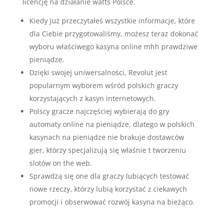
licencję na działanie watts Polsce.
Kiedy już przeczytałeś wszystkie informacje, które
dla Ciebie przygotowaliśmy, możesz teraz dokonać
wyboru właściwego kasyna online mhh prawdziwe
pieniądze.
Dzięki swojej uniwersalności, Revolut jest
popularnym wyborem wśród polskich graczy
korzystających z kasyn internetowych.
Polscy gracze najczęściej wybierają do gry
automaty online na pieniądze, dlatego w polskich
kasynach na pieniądze nie brakuje dostawców
gier, którzy specjalizują się właśnie t tworzeniu
slotów on the web.
Sprawdzą się one dla graczy lubiących testować
nowe rzeczy, którzy lubią korzystać z ciekawych
promocji i obserwować rozwój kasyna na bieżąco.