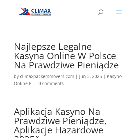
Najlepsze Legalne
Kasyna Online W Polsce
Na Prawdziwe Pieniądze
by
climaxpackersmovers.com
|
Jun 3, 2025
|
Kasyno
Online PL
|
0 comments
Aplikacja Kasyno Na
Prawdziwe Pieniądze,
Aplikacje Hazardowe