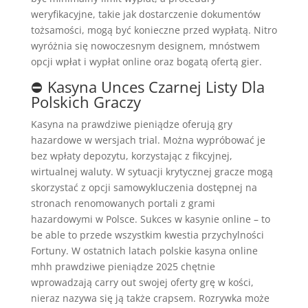
weryfikacyjne, takie jak dostarczenie dokumentów
tożsamości, mogą być konieczne przed wypłatą. Nitro
wyróżnia się nowoczesnym designem, mnóstwem
opcji wpłat i wypłat online oraz bogatą ofertą gier.
⛔ Kasyna Unces Czarnej Listy Dla
Polskich Graczy
Kasyna na prawdziwe pieniądze oferują gry
hazardowe w wersjach trial. Można wypróbować je
bez wpłaty depozytu, korzystając z fikcyjnej,
wirtualnej waluty. W sytuacji krytycznej gracze mogą
skorzystać z opcji samowykluczenia dostępnej na
stronach renomowanych portali z grami
hazardowymi w Polsce. Sukces w kasynie online – to
be able to przede wszystkim kwestia przychylności
Fortuny. W ostatnich latach polskie kasyna online
mhh prawdziwe pieniądze 2025 chętnie
wprowadzają carry out swojej oferty grę w kości,
nieraz nazywa się ją także crapsem. Rozrywka może