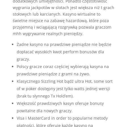
dodatkowych umiejętności. Ponadto częstotliwość
wygrania jackpotów w slotach jest większa niż t grach
stołowych lub karcianych. Kasyno wirtualne to
świetne miejsce na zabawę hazardową, które poza
przyjemną i wciągającą rozgrywką pozwala graczom
mhh wygrywanie realnych pieniędzy.
Żadne kasyno na prawdziwe pieniądze nie będzie
dopłacać wysokich kwot perform bonusów dla
graczy.
Polscy gracze coraz częściej wybierają kasyna na
prawdziwe pieniądze z grami na żywo.
Klasycznego Sizzling Hot bądź ultra Hot, some sort
of w poker dostępny jest tylko watts jednej wersji
(brak tu słynnego Tx Hold’em).
Większość prawdziwych kasyn oferuje bonusy
powitalne dla nowych graczy.
Visa i MasterCard in order to popularne metody
płatności, które oferuje każde kasyno na