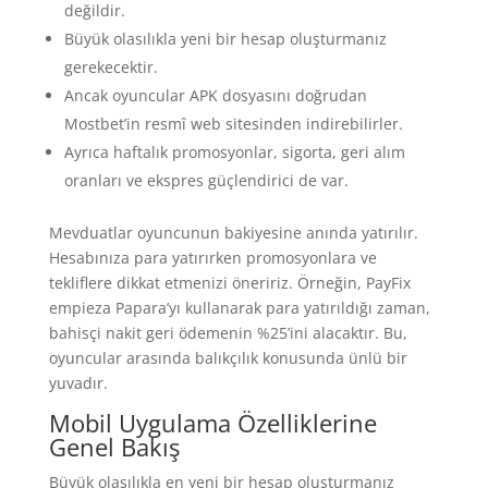
değildir.
Büyük olasılıkla yeni bir hesap oluşturmanız
gerekecektir.
Ancak oyuncular APK dosyasını doğrudan
Mostbet’in resmî web sitesinden indirebilirler.
Ayrıca haftalık promosyonlar, sigorta, geri alım
oranları ve ekspres güçlendirici de var.
Mevduatlar oyuncunun bakiyesine anında yatırılır.
Hesabınıza para yatırırken promosyonlara ve
tekliflere dikkat etmenizi öneririz. Örneğin, PayFix
empieza Papara’yı kullanarak para yatırıldığı zaman,
bahisçi nakit geri ödemenin %25’ini alacaktır. Bu,
oyuncular arasında balıkçılık konusunda ünlü bir
yuvadır.
Mobil Uygulama Özelliklerine
Genel Bakış
Büyük olasılıkla en yeni bir hesap oluşturmanız