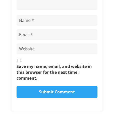
Save my name, email, and website in
this browser for the next time I
comment.