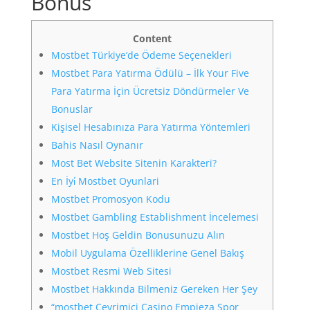
Bonus
Content
Mostbet Türkiye’de Ödeme Seçenekleri
Mostbet Para Yatırma Ödülü – İlk Your Five
Para Yatırma İçin Ücretsiz Döndürmeler Ve
Bonuslar
Kişisel Hesabınıza Para Yatırma Yöntemleri
Bahis Nasıl Oynanır
Most Bet Website Sitenin Karakteri?
En İyi̇ Mostbet Oyunlari
Mostbet Promosyon Kodu
Mostbet Gambling Establishment İncelemesi
Mostbet Hoş Geldin Bonusunuzu Alın
Mobil Uygulama Özelliklerine Genel Bakış
Mostbet Resmi Web Sitesi
Mostbet Hakkında Bilmeniz Gereken Her Şey
“mostbet Çevrimiçi Casino Empieza Spor