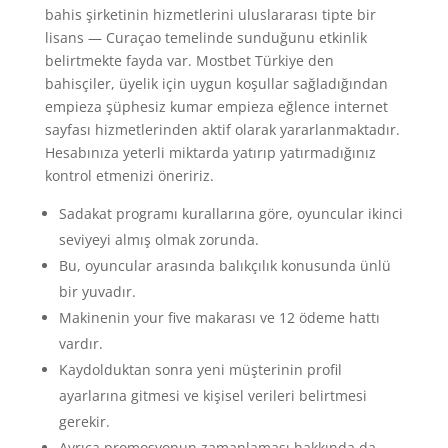
bahis şirketinin hizmetlerini uluslararası tipte bir
lisans — Curaçao temelinde sunduğunu etkinlik
belirtmekte fayda var. Mostbet Türkiye den
bahisçiler, üyelik için uygun koşullar sağladığından
empieza şüphesiz kumar empieza eğlence internet
sayfası hizmetlerinden aktif olarak yararlanmaktadır.
Hesabınıza yeterli miktarda yatırıp yatırmadığınız
kontrol etmenizi öneririz.
Sadakat programı kurallarına göre, oyuncular ikinci
seviyeyi almış olmak zorunda.
Bu, oyuncular arasında balıkçılık konusunda ünlü
bir yuvadır.
Makinenin your five makarası ve 12 ödeme hattı
vardır.
Kaydolduktan sonra yeni müşterinin profil
ayarlarına gitmesi ve kişisel verileri belirtmesi
gerekir.
Ayrıca promosyonun zamanlaması hakkında da