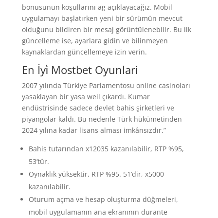
bonusunun koşullarını ag açıklayacağız. Mobil
uygulamayı başlatırken yeni bir sürümün mevcut
olduğunu bildiren bir mesaj görüntülenebilir. Bu ilk
güncelleme ise, ayarlara gidin ve bilinmeyen
kaynaklardan güncellemeye izin verin.
En İyi̇ Mostbet Oyunlari
2007 yılında Türkiye Parlamentosu online casinoları
yasaklayan bir yasa weil çıkardı. Kumar
endüstrisinde sadece devlet bahis şirketleri ve
piyangolar kaldı. Bu nedenle Türk hükümetinden
2024 yılına kadar lisans alması imkânsızdır.”
Bahis tutarından x12035 kazanılabilir, RTP %95,
53’tür.
Oynaklık yüksektir, RTP %95. 51’dir, x5000
kazanılabilir.
Oturum açma ve hesap oluşturma düğmeleri,
mobil uygulamanın ana ekranının durante