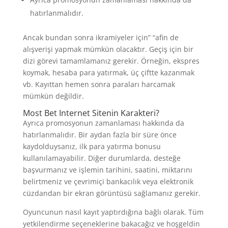
hatırlanmalıdır.
Ancak bundan sonra ikramiyeler için” “afin de
alışverişi yapmak mümkün olacaktır. Geçiş için bir
dizi görevi tamamlamanız gerekir. Örneğin, ekspres
koymak, hesaba para yatırmak, üç çiftte kazanmak
vb. Kayıttan hemen sonra paraları harcamak
mümkün değildir.
Most Bet Internet Sitenin Karakteri?
Ayrıca promosyonun zamanlaması hakkında da
hatırlanmalıdır. Bir aydan fazla bir süre önce
kaydolduysanız, ilk para yatırma bonusu
kullanılamayabilir. Diğer durumlarda, desteğe
başvurmanız ve işlemin tarihini, saatini, miktarını
belirtmeniz ve çevrimiçi bankacılık veya elektronik
cüzdandan bir ekran görüntüsü sağlamanız gerekir.
Oyuncunun nasıl kayıt yaptırdığına bağlı olarak. Tüm
yetkilendirme seçeneklerine bakacağız ve hoşgeldin