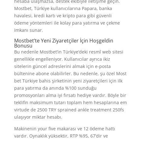
hesaba ulaşmazsa, destek ekibiyle iletişime geçin.
Mostbet, Türkiye kullanıcılarına Papara, banka
havalesi, kredi kartı ve kripto para gibi güvenli
ödeme yöntemleri ile kolay para yatırma ve çekme
imkanı sunar.
Mostbet’te Yeni Ziyaretçiler İçin Hoşgeldin
Bonusu
Bu nedenle Mostbet’in Türkiye’deki resmî web sitesi
genellikle engelleniyor. Kullanıcılar ayrıca ikiz
sitelerin güncel adreslerini almak için e-posta
bültenine abone olabilirler. Bu nedenle, şu özel Most
bet Türkiye bahis şirketinin yeni ziyaretçileri için ilk
para yatırma da anında %100 sunduğu
promosyonları alma iyi fırsatı hediye vardır. Böyle bir
teklifin maksimum tutarı toplam hem hesaplarına em
virtude de 2500 TRY sprained ankle treatment 250fs
ulaşıyor miktar hesabı.
Makinenin your five makarası ve 12 ödeme hattı
vardır. Oynaklık yüksektir, RTP %95, 67’dir ve