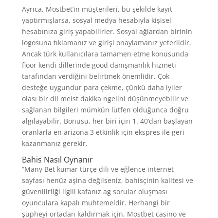
Ayrıca, Mostbet’in müşterileri, bu şekilde kayıt
yaptırmışlarsa, sosyal medya hesabıyla kişisel
hesabınıza giriş yapabilirler. Sosyal ağlardan birinin
logosuna tıklamanız ve girişi onaylamanız yeterlidir.
Ancak türk kullanıcılara tamamen etme konusunda
floor kendi dillerinde good danışmanlık hizmeti
tarafından verdiğini belirtmek önemlidir. Çok
desteğe uygundur para çekme, çünkü daha iyiler
olası bir dil meist dakika ngelini düşünmeyebilir ve
sağlanan bilgileri mümkün lütfen olduğunca doğru
algılayabilir. Bonusu, her biri için 1. 40’dan başlayan
oranlarla en arizona 3 etkinlik için ekspres ile geri
kazanmanız gerekir.
Bahis Nasıl Oynanır
“Many Bet kumar türçe dili ve eğlence internet
sayfası henüz aşina değilseniz, bahisçinin kalitesi ve
güvenilirliği ilgili kafanız ag sorular oluşması
oyunculara kapalı muhtemeldir. Herhangi bir
şüpheyi ortadan kaldırmak için, Mostbet casino ve