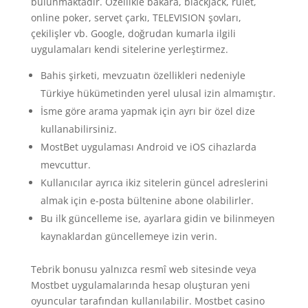
bulunmaktadır. Özellikle bakara, blackjack, rulet,
online poker, servet çarkı, TELEVISION şovları,
çekilişler vb. Google, doğrudan kumarla ilgili
uygulamaları kendi sitelerine yerleştirmez.
Bahis şirketi, mevzuatın özellikleri nedeniyle
Türkiye hükümetinden yerel ulusal izin almamıştır.
İsme göre arama yapmak için ayrı bir özel dize
kullanabilirsiniz.
MostBet uygulaması Android ve iOS cihazlarda
mevcuttur.
Kullanıcılar ayrıca ikiz sitelerin güncel adreslerini
almak için e-posta bültenine abone olabilirler.
Bu ilk güncelleme ise, ayarlara gidin ve bilinmeyen
kaynaklardan güncellemeye izin verin.
Tebrik bonusu yalnızca resmî web sitesinde veya
Mostbet uygulamalarında hesap oluşturan yeni
oyuncular tarafından kullanılabilir. Mostbet casino