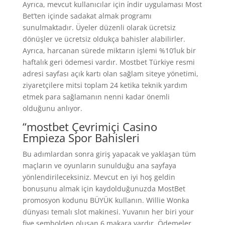
Ayrıca, mevcut kullanıcılar için i̇ndir uygulaması Most
Bet’ten içinde sadakat almak programı
sunulmaktadır. Üyeler düzenli olarak ücretsiz
dönüşler ve ücretsiz oldukça bahisler alabilirler.
Ayrıca, harcanan sürede miktarın işlemi %10’luk bir
haftalık geri ödemesi vardır. Mostbet Türkiye resmi
adresi sayfası açık kartı olan sağlam siteye yönetimi,
ziyaretçilere mitsi toplam 24 ketika teknik yardım
etmek para sağlamanın nenni kadar önemli
olduğunu anlıyor.
“mostbet Çevrimiçi Casino
Empieza Spor Bahisleri
Bu adımlardan sonra giriş yapacak ve yaklaşan tüm
maçların ve oyunların sunulduğu ana sayfaya
yönlendirileceksiniz. Mevcut en iyi hoş geldin
bonusunu almak için kaydolduğunuzda MostBet
promosyon kodunu BÜYÜK kullanın. Willie Wonka
dünyası temalı slot makinesi. Yuvanın her biri your
five sembolden oluşan 6 makara vardır. Ödemeler,