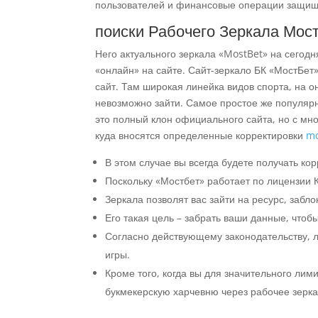
пользователей и финансовые операции защи
поиски Рабочего Зеркала Мос
Него актуального зеркала «MostBet» на сегод
«онлайн» на сайте. Сайт-зеркало БК «МостБет
сайт. Там широкая линейка видов спорта, на он
невозможно зайти. Самое простое же популярн
это полный клон официального сайта, но с м
куда вносятся определенные корректировки
mo
В этом случае вы всегда будете получать ко
Поскольку «Мостбет» работает по лицензии 
Зеркала позволят вас зайти на ресурс, заб
Его такая цель – забрать ваши данные, чтобы
Согласно действующему законодательству, л
игры.
Кроме того, когда вы для значительного лим
букмекерскую харчевню через рабочее зерка