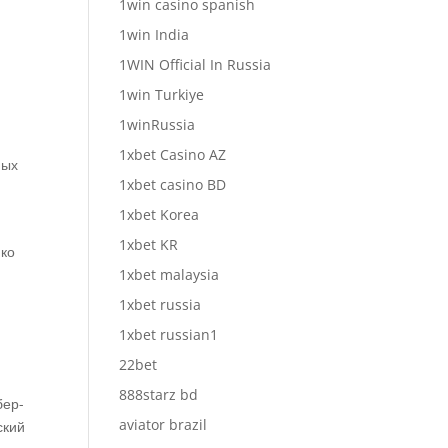
1win casino spanish
1win India
1WIN Official In Russia
1win Turkiye
1winRussia
1xbet Casino AZ
ных
1xbet casino BD
1xbet Korea
1xbet KR
 ко
1xbet malaysia
1xbet russia
1xbet russian1
22bet
888starz bd
бер-
aviator brazil
ский