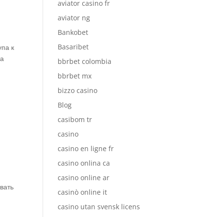
aviator casino fr
aviator ng
Bankobet
Basaribet
упа к
 а
bbrbet colombia
bbrbet mx
bizzo casino
Blog
casibom tr
casino
casino en ligne fr
casino onlina ca
casino online ar
вать
casinò online it
casino utan svensk licens