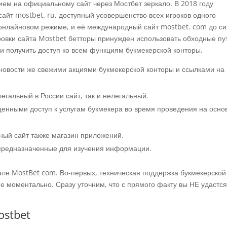
ием на официальному сайт через Мостбет зеркало. В 2018 году
айт mostbet. ru, доступный усовершенство всех игроков одного
“онлайновом режиме, и её международный сайт mostbet. com до си
ровки сайта Mostbet бетторы принужден использовать обходные пу
 и получить доступ ко всем функциям букмекерской конторы.
ь новости же свежими акциями букмекерской конторы и ссылками на
егальный в России сайт, так и нелегальный.
ценными доступ к услугам букмекера во время проведения на осн
ный сайт также магазин приложений.
, предназначенные для изучения информации.
кале MostBet com. Во-первых, техническая поддержка букмекерской
не моментально. Сразу уточним, что с прямого факту вы НЕ удастс
ostbet