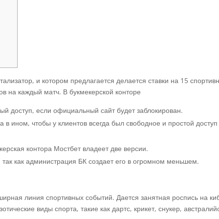
тализатор, и котором предлагается делается ставки на 15 спортив
ов на каждый матч. В букмекерской конторе
ый доступ, если официальный сайт будет заблокирован.
в ином, чтобы у клиентов всегда был свободное и простой доступ
керская контора Мостбет владеет две версии.
, так как администрация БК создает его в огромном меньшем.
ширная линия спортивных событий. Дается занятная роспись на ки
зотические виды спорта, такие как дартс, крикет, снукер, австралий