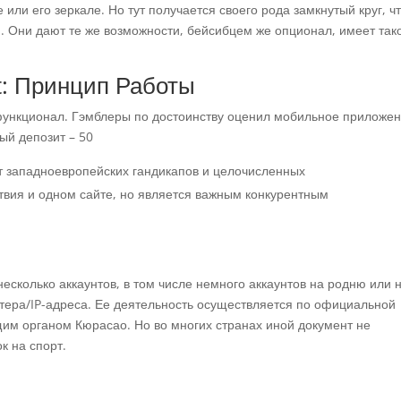
 или его зеркале. Но тут получается своего рода замкнутый круг, ч
м. Они дают те же возможности, бейсибцем же опционал, имеет так
t: Принцип Работы
функционал. Гэмблеры по достоинству оценил мобильное приложен
ый депозит – 50
ет западноевропейских гандикапов и целочисленных
твия и одном сайте, но является важным конкурентным
есколько аккаунтов, в том числе немного аккаунтов на родню или 
тера/IP-адреса. Ее деятельность осуществляется по официальной
им органом Кюрасао. Но во многих странах иной документ не
к на спорт.