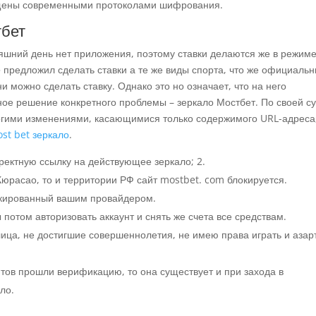
щены современными протоколами шифрования.
тбет
няшний день нет приложения, поэтому ставки делаются же в режим
» предложил сделать ставки а те же виды спорта, что же официаль
и можно сделать ставку. Однако это но означает, что на него
ое решение конкретного проблемы – зеркало Мостбет. По своей су
ногими изменениями, касающимися только содержимого URL-адреса
st bet зеркало
.
рректную ссылку на действующее зеркало; 2.
Кюрасао, то и территории РФ сайт mostbet. com блокируется.
локированный вашим провайдером.
 потом авторизовать аккаунт и снять же счета все средствам.
ица, не достигшие совершеннолетия, не имею права играть и аза
итов прошли верификацию, то она существует и при захода в
ло.