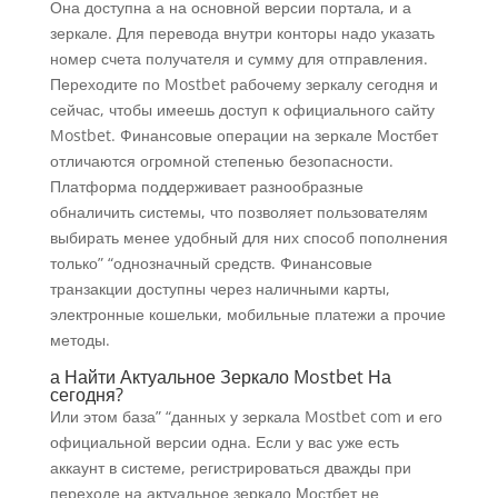
Она доступна а на основной версии портала, и а
зеркале. Для перевода внутри конторы надо указать
номер счета получателя и сумму для отправления.
Переходите по Mostbet рабочему зеркалу сегодня и
сейчас, чтобы имеешь доступ к официального сайту
Mostbet. Финансовые операции на зеркале Мостбет
отличаются огромной степенью безопасности.
Платформа поддерживает разнообразные
обналичить системы, что позволяет пользователям
выбирать менее удобный для них способ пополнения
только” “однозначный средств. Финансовые
транзакции доступны через наличными карты,
электронные кошельки, мобильные платежи а прочие
методы.
а Найти Актуальное Зеркало Mostbet На
сегодня?
Или этом база” “данных у зеркала Mostbet com и его
официальной версии одна. Если у вас уже есть
аккаунт в системе, регистрироваться дважды при
переходе на актуальное зеркало Мостбет не