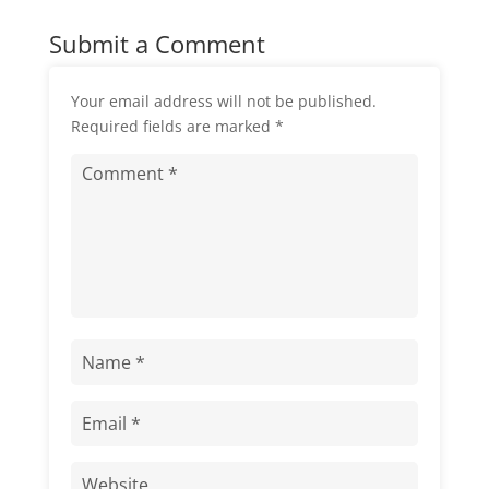
Submit a Comment
Your email address will not be published.
Required fields are marked
*