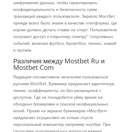
шифрования данных, чтобы гарантировать
конфиденциальность и безопасность сумм
транзакций каждого пользователя. Зеркало Мостбет
прежде всего было знаем в качестве платформы, где
игроки должно делать ставки на спорт. Пользователи
получают доступ к открытому спектру” “спортивных
событий, включая футбол, баскетбол, теннис, хоккей
и прочим.
Различия между Mostbet Ru и
Mostbet Com
Редакция посоветовала читателям пользоваться
русским Mostbet. Букмекер предлагает идентичную
линию, коэффициенты, но без касающихся с
доступом. Где не понадобится уйму время на
обходных блокировки и поисков неофициальных
копий. Проем на зеркало букмекерки «МостБет»
предлагает осуществил не только спустя
персональный компьютер например ноутбук. При
отсутствии дополнительных вопросов важнее