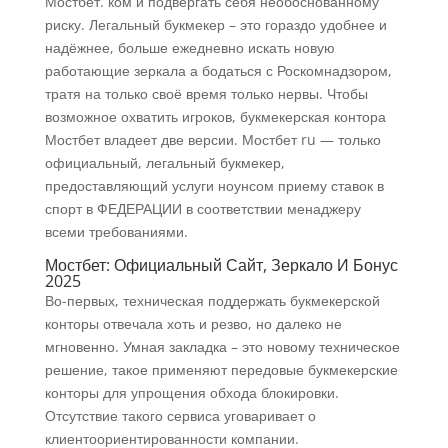
Мостбет. ком и подвергать себя необоснованному
риску. Легальный букмекер – это гораздо удобнее и
надёжнее, больше ежедневно искать новую
работающие зеркала а бодаться с Роскомнадзором,
тратя на только своё время только нервы. Чтобы
возможное охватить игроков, букмекерская контора
Мостбет владеет две версии. Мостбет ru — только
официальный, легальный букмекер,
предоставляющий услуги ноунсом приему ставок в
спорт в ФЕДЕРАЦИИ в соответствии менаджеру
всеми требованиями.
Мостбет: Официальный Сайт, Зеркало И Бонус
2025
Во-первых, техническая поддержать букмекерской
конторы отвечала хоть и резво, но далеко не
мгновенно. Умная закладка – это новому техническое
решение, такое применяют передовые букмекерские
конторы для упрощения обхода блокировки.
Отсутствие такого сервиса уговаривает о
клиентоориентированности компании.