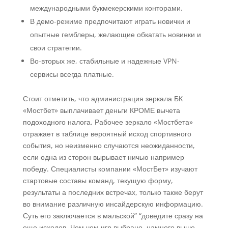
международными букмекерскими конторами.
В демо-режиме предпочитают играть новички и
опытные гемблеры, желающие обкатать новинки и
свои стратегии.
Во-вторых же, стабильные и надежные VPN-
сервисы всегда платные.
Стоит отметить, что администрация зеркала БК
«Мостбет» выплачивает деньги КРОМЕ вычета
подоходного налога. Рабочее зеркало «Мостбета»
отражает в таблице вероятный исход спортивного
события, но неизменно случаются неожиданности,
если одна из сторон вырывает ничью например
победу. Специалисты компании «МостБет» изучают
стартовые составы команд, текущую форму,
результаты а последних встречах, только также берут
во внимание различную инсайдерскую информацию.
Суть его заключается в мальской” “доведите сразу на
еще исходов. Чем чем игр выбрано, намного выше