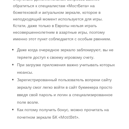
обратиться к специалистам «МостБета» на
божетеховой и актуальном зеркале, которое в
неподходящий момент используется для игры.
Кстати, даже только в Европы нельзя играть
несовершеннолетним в азартные игры, поэтому
именно этот пункт соблюдается с особым рвением.
Даже когда очередное зеркало заблокируют, вы не
теряете доступ к своему игровому счету.
При загрузке приложения важно учитывать которых
нюансы.
Зарегистрированный пользователь вопреки сайту
зеркалу смог легко войти в сайт букмекера просто
введя свой пароль и логин а специализированное
поле возле.
Как потому получить бонус, можно прочитать на
почетном зеркале БК «MostBet».