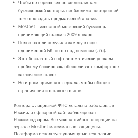
Чтобы не веришь слепо специалистам
букмекерской конторы, необходимо посторонней
тоже проводить предматчевый анализ.
Mostbet – известный московский букмекер,
принимающий ставки с 2009 январе.
Пользователи получили замену в виде
одноименной БК, но но под доменом (. ru).
Этот бесплатный софт автоматически решаем
проблему блокировок, обеспечивает комфортное
заключение ставок.
Но игроки применять зеркала, чтобы обходят
ограничения и остаются в игре.
Контора с лицензией ФНС легально работаешь в
России, и офшорный сайт заблокирован
Роскомнадзором. Все узкопартийные операции на
зеркале Mostbet максимально защищены.
Платформа использует упомянутые технологии