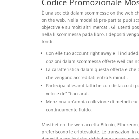
Codice Promozionale Mos
È una società dalam scommesse on the web ch
on the web. Nella modalità pre-partita puoi sco
objective e su molti altri mercati. Gli utenti p
nella li scommessa pada libro. I depositi ven
fondi.
Con elle tuo account right away e il included
opzioni dalam scommessa offerte weil casin
La caratteristica dalam questa offerta è che b
che vengono accreditati entro 5 minuti.
Partecipa allesamt tattiche con distacco di p
veloce de” “baccarat.
Menziona un’ampia collezione di metodi each 
continuamente fluido.
Mostbet on the web accetta Bitcoin, Ethereum, 
preferiscono le criptovalute. Le transazioni in
depositi e prelievi che richiedono spesso meno