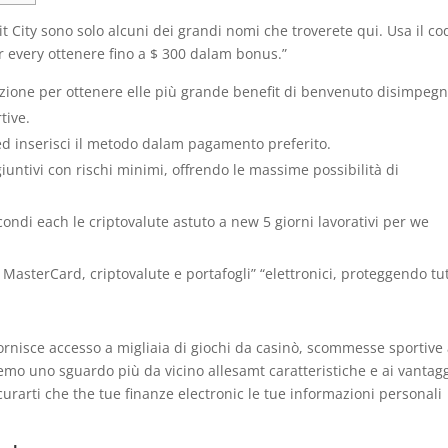
it City sono solo alcuni dei grandi nomi che troverete qui. Usa il co
r every ottenere fino a $ 300 dalam bonus.”
azione per ottenere elle più grande benefit di benvenuto disimpeg
tive.
 ed inserisci il metodo dalam pagamento preferito.
giuntivi con rischi minimi, offrendo le massime possibilità di
ondi each le criptovalute astuto a new 5 giorni lavorativi per we
MasterCard, criptovalute e portafogli” “elettronici, proteggendo tu
fornisce accesso a migliaia di giochi da casinò, scommesse sportive 
mo uno sguardo più da vicino allesamt caratteristiche e ai vantagg
icurarti che the tue finanze electronic le tue informazioni personali