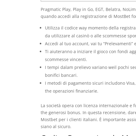
Pragmatic Play, Play in Go, EGT, Belatra, NoLim
quando accedi alla registrazione di MostBet fo
Utilizza il codice way momento della registr
da utilizzare al casinò o alle scommesse spor
Accedi al tuo account, vai tu “Prelevamenti”
Ti aiuteranno a iniziare il gioco con fondi ag
scommesse vincenti.
I tempi dalam prelievo variano weil pochi sec
bonifici bancari.
I metodi di pagamento sicuri includono Visa, 
the operazioni finanziarie.
La società opera con licenza internazionale e 
the generosi bonus. In questa recensione, dare
Mostbet per i clienti italiani. È importante ass
siano al sicuro.