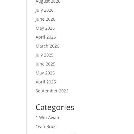
August 2026
July 2026
June 2026
May 2026
April 2026
March 2026
July 2025
June 2025
May 2025
April 2025
September 2023
Categories
1 Win Aviator
1win Brazil