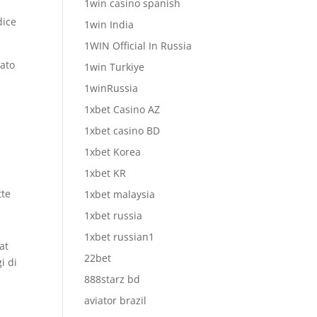
1win casino spanish
dice
1win India
1WIN Official In Russia
nato
1win Turkiye
1winRussia
1xbet Casino AZ
1xbet casino BD
1xbet Korea
1xbet KR
tte
1xbet malaysia
1xbet russia
1xbet russian1
at
22bet
i di
888starz bd
aviator brazil