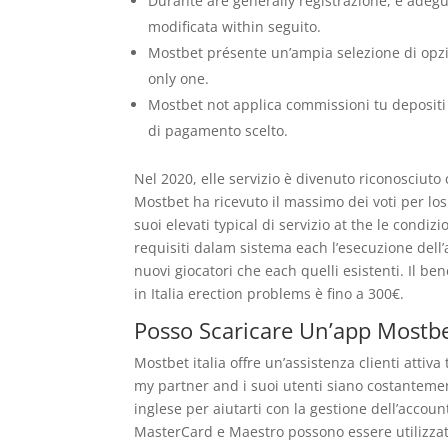
Durante are generally registrazione, è adegu
modificata within seguito.
Mostbet présente un’ampia selezione di opzi
only one.
Mostbet not applica commissioni tu depositi 
di pagamento scelto.
Nel 2020, elle servizio è divenuto riconosciuto
Mostbet ha ricevuto il massimo dei voti per los
suoi elevati typical di servizio at the le condi
requisiti dalam sistema each l’esecuzione dell’
nuovi giocatori che each quelli esistenti. Il b
in Italia erection problems è fino a 300€.
Posso Scaricare Un’app Mostb
Mostbet italia offre un’assistenza clienti attiv
my partner and i suoi utenti siano costantement
inglese per aiutarti con la gestione dell’accou
MasterCard e Maestro possono essere utilizzate 