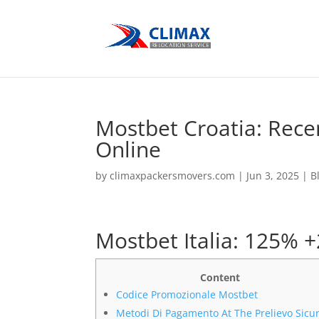
Mostbet Croatia: Rec
Online
by
climaxpackersmovers.com
|
Jun 3, 2025
|
B
Mostbet Italia: 125% 
Content
Codice Promozionale Mostbet
Metodi Di Pagamento At The Prelievo Sicur