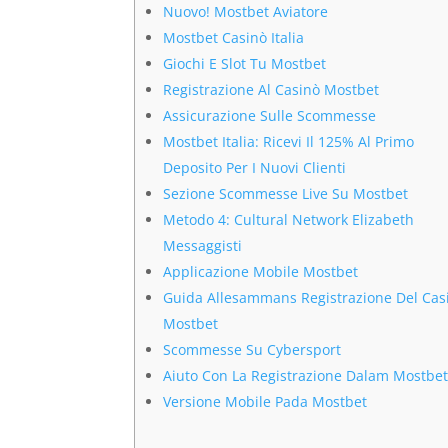
Nuovo! Mostbet Aviatore
Mostbet Casinò Italia
Giochi E Slot Tu Mostbet
Registrazione Al Casinò Mostbet
Assicurazione Sulle Scommesse
Mostbet Italia: Ricevi Il 125% Al Primo
Deposito Per I Nuovi Clienti
Sezione Scommesse Live Su Mostbet
Metodo 4: Cultural Network Elizabeth
Messaggisti
Applicazione Mobile Mostbet
Guida Allesammans Registrazione Del Cas
Mostbet
Scommesse Su Cybersport
Aiuto Con La Registrazione Dalam Mostbe
Versione Mobile Pada Mostbet