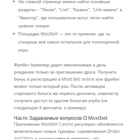
На главной странице можно найти основные
разделы – “Линия”, “Live”, “Казино”, “Live-казино” а
“Авиатор”, где пользователи могут легко найти
нужные секции.
Площадка Mostbet — это то прежнее, где ты
отыщешь всё самое остальное для полноценной
игры.
Фрибет букмекер дарит именинникам а день
рождения только за приглашение друга. Получить
бонус и регистрацию в Most Bet online или фрибет
можно только который раз. После активации
стартового бонуса же первого депозита, севилестр
получите доступ ко другим бонусам клуба (на
следующие 4 депозита, к примеру).
Часто Задаваемые вопросов О Mostbet
Приложение Mostbet Casino регулярно обновляется,
включительно новые турниры, соревнования Drops
and Wins и прогрессивные джекпоты, что