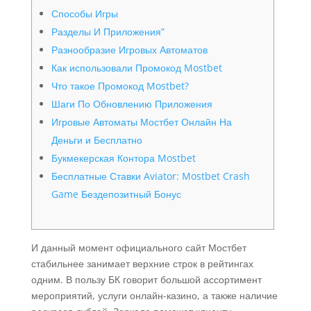
Способы Игры
Разделы И Приложения”
Разнообразие Игровых Автоматов
Как использовали Промокод Mostbet
Что такое Промокод Mostbet?
Шаги По Обновлению Приложения
Игровые Автоматы Мостбет Онлайн На
Деньги и Бесплатно
Букмекерская Контора Mostbet
Бесплатные Ставки Aviator: Mostbet Crash
Game Бездепозитный Бонус
И данный момент официального сайт Мостбет
стабильнее занимает верхние строк в рейтингах
одним. В пользу БК говорит большой ассортимент
мероприятий, услуги онлайн-казино, а также наличие