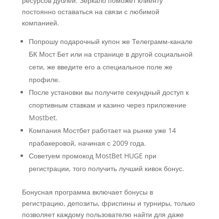
ресурсов дублей. Зеркало поможет клиенту
постоянно оставаться на связи с любимой
компанией.
Попрошу подарочный купон же Телеграмм-канале
БК Мост Бет или на странице в другой социальной
сети, же введите его а специальное поле же
профиле.
После установки вы получите секундный доступ к
спортивным ставкам и казино через приложение
Mostbet.
Компания Мостбет работает на рынке уже 14
прабакеровой, начиная с 2009 года.
Советуем промокод MostBet HUGE при
регистрации, того получить лучший кивок бонус.
Бонусная программа включает бонусы в
регистрацию, депозиты, фриспины и турниры, только
позволяет каждому пользователю найти для даже