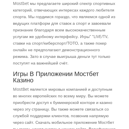
Mostbet мы предлагаете широкий спектр спортивных
категорий, отвечающих интересах каждого любителя
спорта. Мы гордимся гораздо, что являемся одной из
ведущих платформ для ставок а спорт и завоевали
признание благодаря всем высококачественным
услугам же удобному интерфейсу. Игры” “LIVE/TV,
ставки на спорт/киберспорт/ТОТО, а также покер
онлайн не предполагают демонстрационного
режима. Зато в случае выигрыша деньги тут только
поступят на важнейшей счёт.
Игры В Приложении Мостбет
Казино
MostBet является мировых компанией и доступным
во многих европейских по всему миру. Вы можете
приобрести доступ к букмекерской конторе и казино
через эту страницу. Вы также можете связаться со
службой поддержки клиентов, позвонив напрямую
через сайт. Скачать мобильное приложение Мостбет
вы смогу, нажав кнопку а нашем сайте. Верификацию