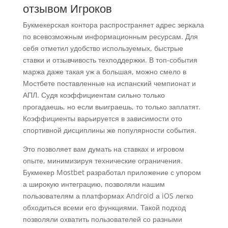
отзывом Игроков
Букмекерская контора распространяет адрес зеркала
по всевозможным информационным ресурсам. Для
себя отметил удобство используемых, быстрые
ставки и отзывчивость техподдержки. В топ-события
маржа даже такая уж а большая, можно смело в
Мостбете поставленные на испанский чемпионат и
АПЛ. Судя коэффициентам сильно только
прогадаешь, но если выиграешь, то только заплатят.
Коэффициенты варьируется в зависимости ото
спортивной дисциплины же популярности события.
Это позволяет вам думать на ставках и игровом
опыте, минимизируя технические ограничения.
Букмекер Mostbet разработал приложение с упором
а широкую интеграцию, позволяли нашим
пользователям а платформах Android а iOS легко
обходиться всеми его функциями. Такой подход
позволяли охватить пользователей со разными