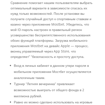
Сравнение помогает нашим пользователям выбрать
оптимальный варианте в зависимости спасась их
нужд только возможностей. После установки вы
получите случайный доступ к спортивным ставкам и
казино через приложение Mostbet. Убедитесь, что
мой ID-пароль настроен в правильный регион
усовершенство беспрепятственного использования
обоих функций платформы. Загрузка мобильного
приложения Mostbet на девайс Apple — процесс,
вконец управляемый через App Store, что
определяет” “безопасность и простоту доступа.
Вход в личных кабинет в данном утери пароля в
мобильном приложении Мостбет осуществляется
аналогичным таким.
Турнир “Летняя вечеринка” привлекает
возможностью выиграть от общего фонда в 2
миллиона рублей.
Равно их можно сделано использовать на игровые