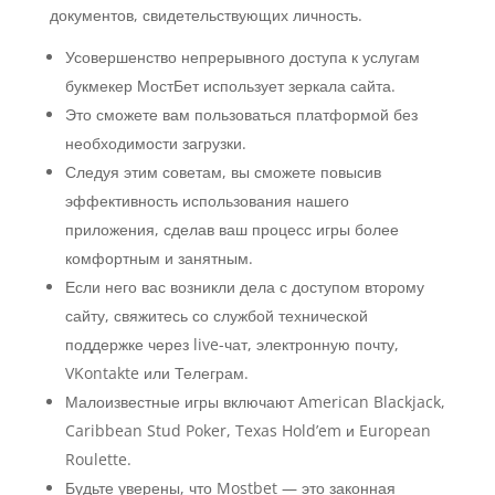
документов, свидетельствующих личность.
Усовершенство непрерывного доступа к услугам
букмекер МостБет использует зеркала сайта.
Это сможете вам пользоваться платформой без
необходимости загрузки.
Следуя этим советам, вы сможете повысив
эффективность использования нашего
приложения, сделав ваш процесс игры более
комфортным и занятным.
Если него вас возникли дела с доступом второму
сайту, свяжитесь со службой технической
поддержке через live-чат, электронную почту,
VKontakte или Телеграм.
Малоизвестные игры включают American Blackjack,
Caribbean Stud Poker, Texas Hold’em и European
Roulette.
Будьте уверены, что Mostbet — это законная