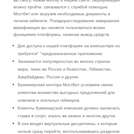
можно пройти, связывался с службой помощью
Мостбет или загрузив необходимые документы в
личном кабинете. Псевдорасследование завершения
верификации вы сможете пользоваться всеми
функциями платформы, начиная вывод средств.
Для доступа к нашей платформе на компьютере но
требуется” “предназначенное приложение.
Занимается популярностью во многих странах
мира, таких же Россия и Казахстан, Узбекистан,
Азербайджан, Россия и другие.
Букмекерская контора МостБет условием своим
клиентам множество выгодных предложений дли
новичков и лояльных геймеров.
Клиенты букмекерской компании должно заключать
ставки в спорт, играть же казино и многом другое.
В они входят виртуальные дисциплины, к которым
нельзя сразу перейти, воспользовавшись разделом