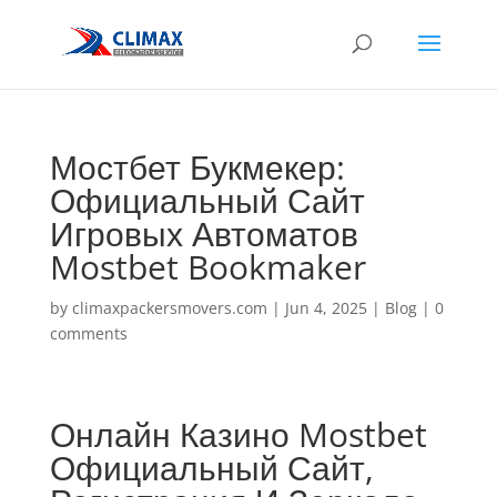
Мостбет Букмекер:
Официальный Сайт
Игровых Автоматов
Mostbet Bookmaker
by
climaxpackersmovers.com
|
Jun 4, 2025
|
Blog
|
0
comments
Онлайн Казино Mostbet
Официальный Сайт,