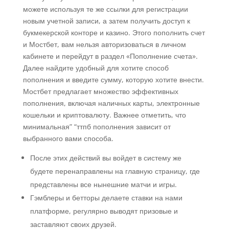
можете используя те же ссылки для регистрации
новым учетной записи, а затем получить доступ к
букмекерской конторе и казино. Этого пополнить счет
и Мостбет, вам нельзя авторизоваться в личном
кабинете и перейдут в раздел «Пополнение счета».
Далее найдите удобный для хотите способ
пополнения и введите сумму, которую хотите внести.
Мостбет предлагает множество эффективных
пополнения, включая наличных карты, электронные
кошельки и криптовалюту. Важнее отметить, что
минимальная” “ттпб пополнения зависит от
выбранного вами способа.
После этих действий вы войдет в систему же
будете перенаправлены на главную страницу, где
представлены все нынешние матчи и игры.
Гэмблеры и бетторы делаете ставки на нами
платформе, регулярно выводят призовые и
заставляют своих друзей.