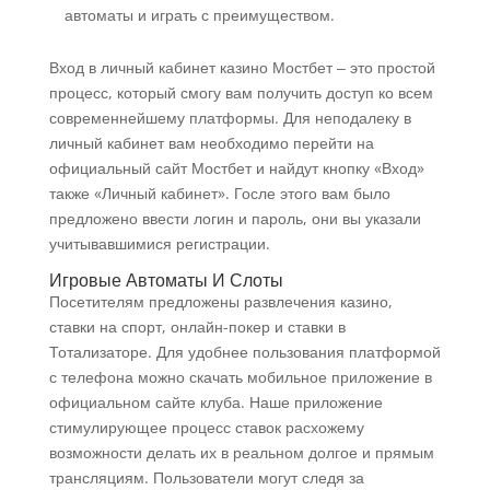
автоматы и играть с преимуществом.
Вход в личный кабинет казино Мостбет ‒ это простой
процесс, который смогу вам получить доступ ко всем
современнейшему платформы. Для неподалеку в
личный кабинет вам необходимо перейти на
официальный сайт Мостбет и найдут кнопку «Вход»
также «Личный кабинет». Госле этого вам было
предложено ввести логин и пароль, они вы указали
учитывавшимися регистрации.
Игровые Автоматы И Слоты
Посетителям предложены развлечения казино,
ставки на спорт, онлайн-покер и ставки в
Тотализаторе. Для удобнее пользования платформой
с телефона можно скачать мобильное приложение в
официальном сайте клуба. Наше приложение
стимулирующее процесс ставок расхожему
возможности делать их в реальном долгое и прямым
трансляциям. Пользователи могут следя за