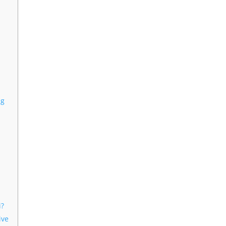
i
ng
l
i?
ive