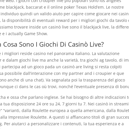
the web. I giochi con croupier live più popolari sono los angeles
ome blackjack, baccarat e il online poker Texas Hold’em. Le nostre
o individuo quindi un valido aiuto per capire come giocare nei casi
a disponibilità di eventuali reward per i migliori giochi da tavolo
siamo trovare inside un casinò live sono il blackjack live, la differe
ive e i actually Game Show.
h Cosa Sono I Giochi Di Casinò Live?
 i migliori reside casino nel panorama italiano. La valutazione
 dalam giochi live ma anche la varietà, tra giochi ag tavolo, di i
 partecipa ad un gioco pada un casinò are living si resta colpiti
esa possibile dall’interazione con my partner and i croupier e que
gono anche di una chat). Va segnalata poi la trasparenza del gioco
ovunque ci dans le cas où trovi, nonché l’eventuale presenza di bon
icha e ossa che parlano inglese. Se hai bisogno di altre indicazioni t
 a tua disposizione 24 ore su 24, 7 giorni tu 7. Nei casinò in stream
” “varianti, dalla Roulette europea a quella americana, dalla Roule
 alla Impressive Roulette. A questi si affiancano titoli di gran succe
. Per aiutarci a personalizzare i contenuti, la tua esperienza e a