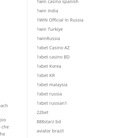
1win casino spanish
1win India
1WIN Official In Russia
1win Turkiye
1winRussia
1xbet Casino AZ
1xbet casino BD
1xbet Korea
1xbet KR
1xbet malaysia
1xbet russia
1xbet russian1
 each
22bet
pio
888starz bd
o che
aviator brazil
che