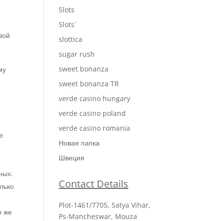
Slots
Slots`
вой
slottica
sugar rush
sweet bonanza
му
sweet bonanza TR
verde casino hungary
verde casino poland
verde casino romania
е
Новая папка
Швеция
ных.
Contact Details
лько
Plot-1461/7705, Satya Vihar,
я же
Ps-Mancheswar, Mouza