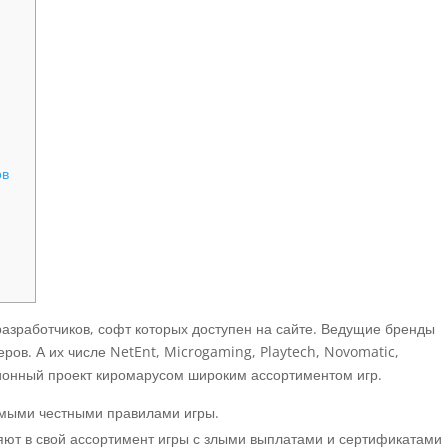
ов
азработчиков, софт которых доступен на сайте. Ведущие бренды
ов. А их числе NetEnt, Microgaming, Playtech, Novomatic,
зионный проект киромарусом широким ассортиментом игр.
амыми честными правилами игры.
яют в свой ассортимент игры с злыми выплатами и сертификатами