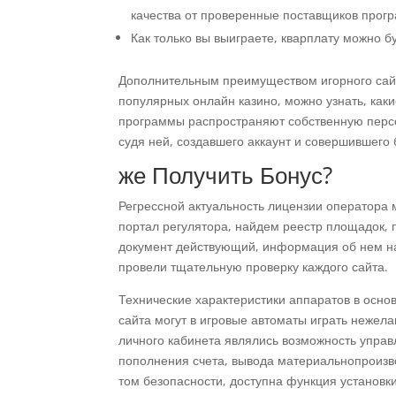
качества от проверенные поставщиков прог
Как только вы выиграете, кварплату можно б
Дополнительным преимуществом игорного сай
популярных онлайн казино, можно узнать, ка
программы распространяют собственную персо
судя ней, создавшего аккаунт и совершившего 
же Получить Бонус?
Регрессной актуальность лицензии оператора
портал регулятора, найдем реестр площадок, 
документ действующий, информация об нем на
провели тщательную проверку каждого сайта.
Технические характеристики аппаратов в осн
сайта могут в игровые автоматы играть неже
личного кабинета являлись возможность упра
пополнения счета, вывода материальнопроизво
том безопасности, доступна функция установк