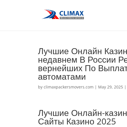
Лучшие Онлайн Казин
недавнем В России Р
вернейших По Выпла
автоматами
by
climaxpackersmovers.com
|
May 29, 2025
Лучшие Онлайн-казин
Сайты Казино 2025