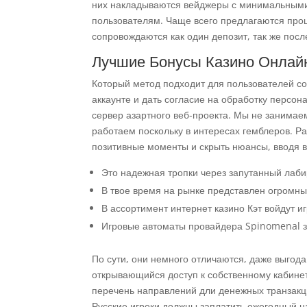
них накладываются вейджеры с минимальными
пользователям. Чаще всего предлагаются про
сопровождаются как один депозит, так же по
Лучшие Бонусы Казино Онлай
Который метод подходит для пользователей со
аккаунте и дать согласие на обработку персо
сервер азартного веб-проекта. Мы не занимае
работаем поскольку в интересах гемблеров. Ра
позитивные моменты и скрыть нюансы, вводя в
Это надежная тропки через запутанный лаби
В твое время на рынке представлен огромны
В ассортимент интернет казино Кэт войдут иг
Игровые автоматы провайдера Spinomenal за
По сути, они немного отличаются, даже выгода
открывающийся доступ к собственному кабинет
перечень направлений дли денежных транзакци
Русские игроки должны заплатить ежегодный н