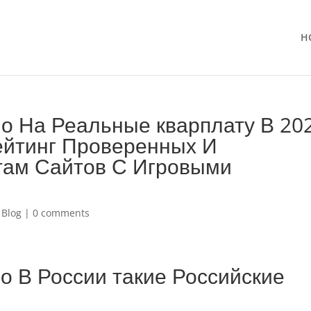
H
о На Реальные кварплату В 20
ейтинг Проверенных И
там Сайтов С Игровыми
|
Blog
|
0 comments
о В России такие Российские