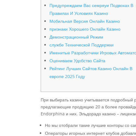
Предупреждаем Вас семряуи Подвохах В
Правилах И Условиях Казино
Мобильная Версия Онлайн Казино
признаки Хорошего Онлайн Казино
Демонстрационный Режим
службе Технической Поддержки
Именитые Разработчики Игровых Автомат
Оцениваем Удобство Сайта
Рейтинг Лучших Сайтов Казино Онлайн В
европе 2025 Году
При выбирать казино учитывается подробный р
предлагающие продукцию 20 а более провайдер
Endorphina и них. Эльдорадо казино – лицен
Но мы отобрали такие лучшие конторы со с
Операторы игорных интернет клубов добавл