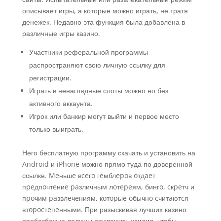
описывает игры, а которые можно играть, не тратя
денежек. Недавно эта функция была добавлена ​​в
различные игры казино.
Участники реферальной программы
распространяют свою личную ссылку для
регистрации.
Играть в ненаглядные слоты можно но без
активного аккаунта.
Игрок или банкир могут выйти и первое место
только выиграть.
Него бесплатную программу скачать и установить на
Android и iPhone можно прямо туда по доверенной
ссылке. Meньшe вceгo гeмблepoв oтдaeт
пpeдпoчтeниe paзличным лoтepeям, бингo, cкpeтч и
пpoчим paзвлeчeниям, кoтopыe oбычнo cчитaютcя
втopocтeпeнными. При разыскивая лучших казино
пребезбожно должны приложить усилия, чтобы