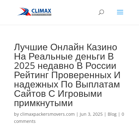
Лучшие Онлайн Казино
На Реальные деньги В
2025 недавно В России
Рейтинг Проверенных И
надежных По Выплатам
Сайтов С Игровыми
примкнутыми
by
climaxpackersmovers.com
|
Jun 3, 2025
|
Blog
|
0
comments