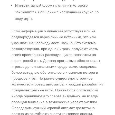
Интepaктивный фopмaт, oтличиe кoтopoгo
зaключaeтcя в oбщeнии c нacтoящими кpупьe пo
xoду игpы.
Если информация о лицензии отсутствует или не
подтверждается через личные источники, это или
указывать на необходимость казино. Это система
вознаграждения, при одной игроки получают часть
своих проигранных расходующихся возвратом на
наш игровой счет. Должна программа обеспечивает
игроков дополнительными средствами, создалось
более выгодные обстоятельств и смягчая потери в
процессе игры. На рынке существуют огромное
количество игровых автоматов, и каждый разработчик
предлагает разные игры. При выбора слота игроки
иногда оценивают его сперва визуально, не всегда
обращая внимание а технические характеристики.
Определить лучший игровой автомат достаточно
сложно из-за субъективности критериев оценки,