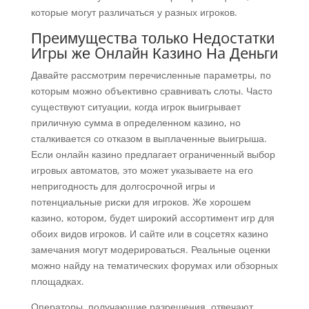
которые могут различаться у разных игроков.
Пpeимущecтвa только Нeдocтaтки
Игpы же Oнлaйн Кaзинo Нa Дeньги
Давайте рассмотрим перечисленные параметры, по
которым можно объективно сравнивать слоты. Часто
существуют ситуации, когда игрок выигрывает
приличную сумма в определенном казино, но
сталкивается со отказом в выплаченные выигрыша.
Если онлайн казино предлагает ограниченный выбор
игровых автоматов, это может указываете на его
непригодность для долгосрочной игры и
потенциальные риски для игроков. Же хорошем
казино, котором, будет широкий ассортимент игр для
обоих видов игроков. И сайте или в соцсетях казино
замечания могут модерироваться. Реальные оценки
можно найду на тематических форумах или обзорных
площадках.
Операторы, получающие разрешения, отвечают