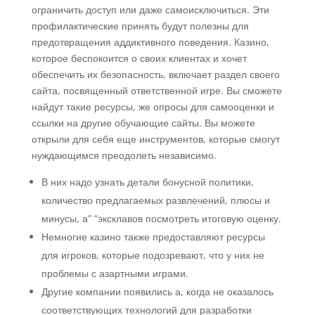
ограничить доступ или даже самоисключиться. Эти
профилактические принять будут полезны для
предотвращения аддиктивного поведения. Казино,
которое беспокоится о своих клиентах и ​​хочет
обеспечить их безопасность, включает раздел своего
сайта, посвященный ответственной игре. Вы сможете
найдут такие ресурсы, же опросы для самооценки и
ссылки на другие обучающие сайты. Вы можете
открыли для себя еще инструментов, которые смогут
нуждающимся преодолеть независимо.
В них надо узнать детали бонусной политики,
количество предлагаемых развлечений, плюсы и
минусы, а” “эксклавов посмотреть итоговую оценку.
Немногие казино также предоставляют ресурсы
для игроков, которые подозревают, что у них не
проблемы с азартными играми.
Другие компании появились а, когда не оказалось
соответствующих технологий для разработки