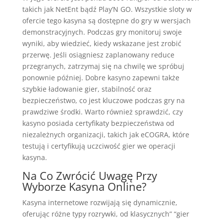
takich jak NetEnt bądź Play’N GO. Wszystkie sloty w
ofercie tego kasyna są dostępne do gry w wersjach
demonstracyjnych. Podczas gry monitoruj swoje
wyniki, aby wiedzieć, kiedy wskazane jest zrobić
przerwę. Jeśli osiągniesz zaplanowany reduce
przegranych, zatrzymaj się na chwilę we spróbuj
ponownie później. Dobre kasyno zapewni także
szybkie ładowanie gier, stabilność oraz
bezpieczeństwo, co jest kluczowe podczas gry na
prawdziwe środki. Warto również sprawdzić, czy
kasyno posiada certyfikaty bezpieczeństwa od
niezależnych organizacji, takich jak eCOGRA, które
testują i certyfikują uczciwość gier we operacji
kasyna.
Na Co Zwrócić Uwagę Przy
Wyborze Kasyna Online?
Kasyna internetowe rozwijają się dynamicznie,
oferując różne typy rozrywki, od klasycznych” “gier