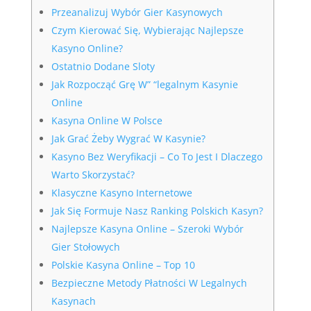
Przeanalizuj Wybór Gier Kasynowych
Czym Kierować Się, Wybierając Najlepsze
Kasyno Online?
Ostatnio Dodane Sloty
Jak Rozpocząć Grę W” “legalnym Kasynie
Online
Kasyna Online W Polsce
Jak Grać Żeby Wygrać W Kasynie?
Kasyno Bez Weryfikacji – Co To Jest I Dlaczego
Warto Skorzystać?
Klasyczne Kasyno Internetowe
Jak Się Formuje Nasz Ranking Polskich Kasyn?
Najlepsze Kasyna Online – Szeroki Wybór
Gier Stołowych
Polskie Kasyna Online – Top 10
Bezpieczne Metody Płatności W Legalnych
Kasynach