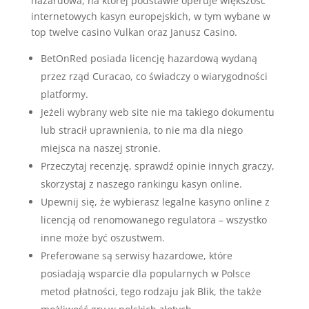
hazardowa, na której podstawie operuje większość
internetowych kasyn europejskich, w tym wybane w
top twelve casino Vulkan oraz Janusz Casino.
BetOnRed posiada licencję hazardową wydaną
przez rząd Curacao, co świadczy o wiarygodności
platformy.
Jeżeli wybrany web site nie ma takiego dokumentu
lub stracił uprawnienia, to nie ma dla niego
miejsca na naszej stronie.
Przeczytaj recenzję, sprawdź opinie innych graczy,
skorzystaj z naszego rankingu kasyn online.
Upewnij się, że wybierasz legalne kasyno online z
licencją od renomowanego regulatora – wszystko
inne może być oszustwem.
Preferowane są serwisy hazardowe, które
posiadają wsparcie dla popularnych w Polsce
metod płatności, tego rodzaju jak Blik, the także