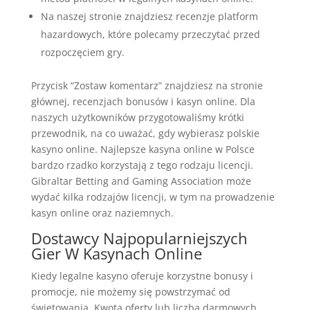
Na naszej stronie znajdziesz recenzje platform
hazardowych, które polecamy przeczytać przed
rozpoczęciem gry.
Przycisk “Zostaw komentarz” znajdziesz na stronie
głównej, recenzjach bonusów i kasyn online. Dla
naszych użytkowników przygotowaliśmy krótki
przewodnik, na co uważać, gdy wybierasz polskie
kasyno online. Najlepsze kasyna online w Polsce
bardzo rzadko korzystają z tego rodzaju licencji.
Gibraltar Betting and Gaming Association może
wydać kilka rodzajów licencji, w tym na prowadzenie
kasyn online oraz naziemnych.
Dostawcy Najpopularniejszych
Gier W Kasynach Online
Kiedy legalne kasyno oferuje korzystne bonusy i
promocje, nie możemy się powstrzymać od
świętowania. Kwota oferty lub liczba darmowych