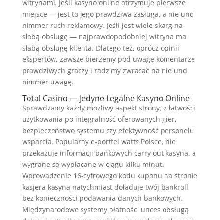
witrynami. Jeśli kasyno online otrzymuje pierwsze
miejsce — jest to jego prawdziwa zasługa, a nie und
nimmer ruch reklamowy. Jeśli jest wiele skarg na
słabą obsługę — najprawdopodobniej witryna ma
słabą obsługę klienta. Dlatego też, oprócz opinii
ekspertów, zawsze bierzemy pod uwagę komentarze
prawdziwych graczy i radzimy zwracać na nie und
nimmer uwagę.
Total Casino — Jedyne Legalne Kasyno Online
Sprawdzamy każdy możliwy aspekt strony, z łatwości
użytkowania po integralność oferowanych gier,
bezpieczeństwo systemu czy efektywność personelu
wsparcia. Popularny e-portfel watts Polsce, nie
przekazuje informacji bankowych carry out kasyna, a
wygrane są wypłacane w ciągu kilku minut.
Wprowadzenie 16-cyfrowego kodu kuponu na stronie
kasjera kasyna natychmiast doładuje twój bankroll
bez konieczności podawania danych bankowych.
Międzynarodowe systemy płatności unces obsługą