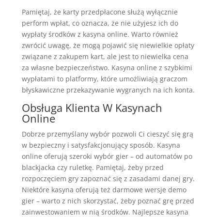
Pamiętaj, że karty przedpłacone służą wyłącznie
perform wpłat, co oznacza, że nie użyjesz ich do
wypłaty środków z kasyna online. Warto również
zwrócić uwagę, że mogą pojawić się niewielkie opłaty
związane z zakupem kart, ale jest to niewielka cena
za własne bezpieczeństwo. Kasyna online z szybkimi
wypłatami to platformy, które umożliwiają graczom
błyskawiczne przekazywanie wygranych na ich konta.
Obsługa Klienta W Kasynach
Online
Dobrze przemyślany wybór pozwoli Ci cieszyć się grą
w bezpieczny i satysfakcjonujący sposób. Kasyna
online oferują szeroki wybór gier – od automatów po
blackjacka czy ruletkę. Pamiętaj, żeby przed
rozpoczęciem gry zapoznać się z zasadami danej gry.
Niektóre kasyna oferują też darmowe wersje demo
gier – warto z nich skorzystać, żeby poznać grę przed
zainwestowaniem w nią środków. Najlepsze kasyna