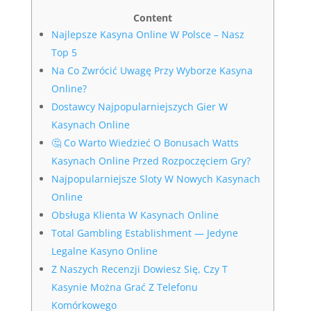
Content
Najlepsze Kasyna Online W Polsce – Nasz
Top 5
Na Co Zwrócić Uwagę Przy Wyborze Kasyna
Online?
Dostawcy Najpopularniejszych Gier W
Kasynach Online
🤔 Co Warto Wiedzieć O Bonusach Watts
Kasynach Online Przed Rozpoczęciem Gry?
Najpopularniejsze Sloty W Nowych Kasynach
Online
Obsługa Klienta W Kasynach Online
Total Gambling Establishment — Jedyne
Legalne Kasyno Online
Z Naszych Recenzji Dowiesz Się, Czy T
Kasynie Można Grać Z Telefonu
Komórkowego