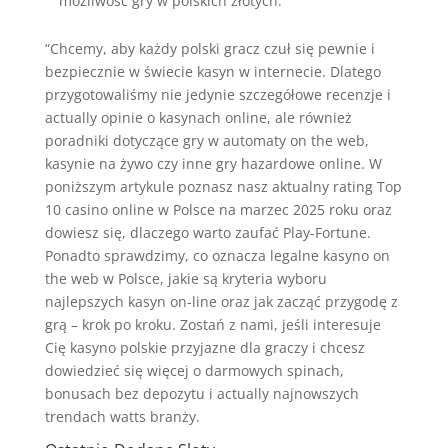
możliwość gry w polskich złotych.
“Chcemy, aby każdy polski gracz czuł się pewnie i
bezpiecznie w świecie kasyn w internecie. Dlatego
przygotowaliśmy nie jedynie szczegółowe recenzje i
actually opinie o kasynach online, ale również
poradniki dotyczące gry w automaty on the web,
kasynie na żywo czy inne gry hazardowe online. W
poniższym artykule poznasz nasz aktualny rating Top
10 casino online w Polsce na marzec 2025 roku oraz
dowiesz się, dlaczego warto zaufać Play-Fortune.
Ponadto sprawdzimy, co oznacza legalne kasyno on
the web w Polsce, jakie są kryteria wyboru
najlepszych kasyn on-line oraz jak zacząć przygodę z
grą – krok po kroku. Zostań z nami, jeśli interesuje
Cię kasyno polskie przyjazne dla graczy i chcesz
dowiedzieć się więcej o darmowych spinach,
bonusach bez depozytu i actually najnowszych
trendach watts branży.