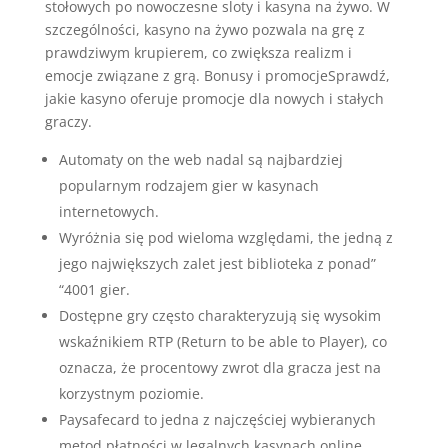
stołowych po nowoczesne sloty i kasyna na żywo. W
szczególności, kasyno na żywo pozwala na grę z
prawdziwym krupierem, co zwiększa realizm i
emocje związane z grą. Bonusy i promocjeSprawdź,
jakie kasyno oferuje promocje dla nowych i stałych
graczy.
Automaty on the web nadal są najbardziej
popularnym rodzajem gier w kasynach
internetowych.
Wyróżnia się pod wieloma względami, the jedną z
jego największych zalet jest biblioteka z ponad”
“4001 gier.
Dostępne gry często charakteryzują się wysokim
wskaźnikiem RTP (Return to be able to Player), co
oznacza, że procentowy zwrot dla gracza jest na
korzystnym poziomie.
Paysafecard to jedna z najczęściej wybieranych
metod płatności w legalnych kasynach online.